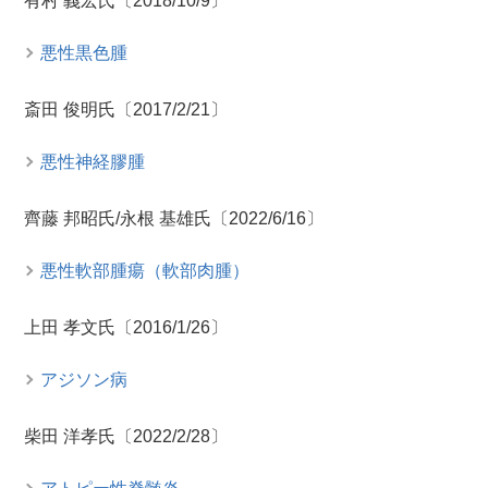
有村 義宏氏〔2018/10/9〕
悪性黒色腫
斎田 俊明氏〔2017/2/21〕
悪性神経膠腫
齊藤 邦昭氏/永根 基雄氏〔2022/6/16〕
悪性軟部腫瘍（軟部肉腫）
上田 孝文氏〔2016/1/26〕
アジソン病
柴田 洋孝氏〔2022/2/28〕