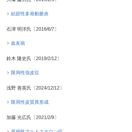
結節性多発動脈炎
石津 明洋氏〔2016/6/7〕
血友病
鈴木 隆史氏〔2019/2/12〕
限局性強皮症
浅野 善英氏〔2024/12/12〕
限局性皮質異形成
加藤 光広氏〔2021/2/9〕
原発性アルドステロン症