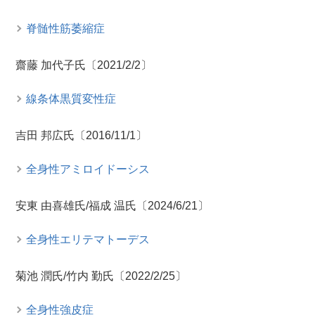
脊髄性筋萎縮症
齋藤 加代子氏〔2021/2/2〕
線条体黒質変性症
吉田 邦広氏〔2016/11/1〕
全身性アミロイドーシス
安東 由喜雄氏/福成 温氏〔2024/6/21〕
全身性エリテマトーデス
菊池 潤氏/竹内 勤氏〔2022/2/25〕
全身性強皮症