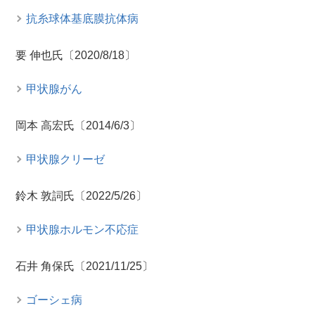
抗糸球体基底膜抗体病
要 伸也氏〔2020/8/18〕
甲状腺がん
岡本 高宏氏〔2014/6/3〕
甲状腺クリーゼ
鈴木 敦詞氏〔2022/5/26〕
甲状腺ホルモン不応症
石井 角保氏〔2021/11/25〕
ゴーシェ病