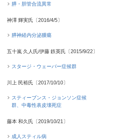
膵・胆管合流異常
神澤 輝実氏〔2016/4/5〕
膵神経内分泌腫瘍
五十嵐 久人氏/伊藤 鉄英氏〔2015/9/22〕
スタージ・ウェーバー症候群
川上 民裕氏〔2017/10/10〕
スティーブンス・ジョンソン症候
群、中毒性表皮壊死症
藤本 和久氏〔2019/10/21〕
成人スティル病