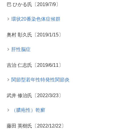
巴 ひかる氏〔2019/7/9〕
環状20番染色体症候群
奥村 彰久氏〔2019/1/15〕
肝性脳症
吉治 仁志氏〔2019/6/11〕
関節型若年性特発性関節炎
武井 修治氏〔2022/3/23〕
（膿疱性）乾癬
藤田 英樹氏〔2022/12/22〕