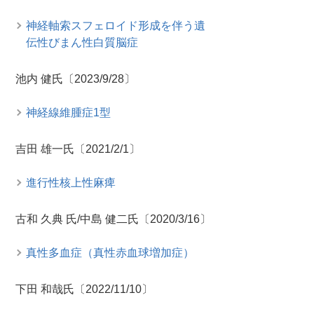
神経軸索スフェロイド形成を伴う遺
伝性びまん性白質脳症
池内 健氏〔2023/9/28〕
神経線維腫症1型
吉田 雄一氏〔2021/2/1〕
進行性核上性麻痺
古和 久典 氏/中島 健二氏〔2020/3/16〕
真性多血症（真性赤血球増加症）
下田 和哉氏〔2022/11/10〕