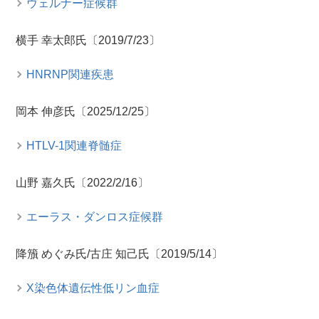
ウェルナー症候群
横手 幸太郎氏〔2019/7/23〕
HNRNP関連疾患
岡本 伸彦氏〔2025/12/25〕
HTLV-1関連脊髄症
山野 嘉久氏〔2022/2/16〕
エーラス・ダンロス症候群
降籏 めぐみ氏/古庄 知己氏〔2019/5/14〕
X染色体遺伝性低リン血症