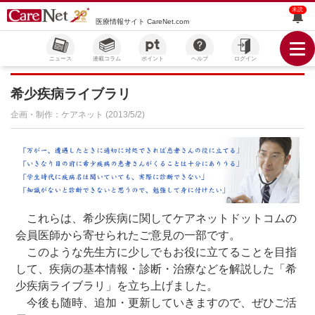
未読
医療情報サイト CareNet.com
ニュース
連載コラム
ポイント
ヘルプ
ログイン
希少疾病ライブラリ
企画・制作：ケアネット (2013/5/2)
これらは、希少疾病に関してケアネットドットコムの
会員医師から寄せられたご意見の一部です。
このような先生方に少しでもお役に立てることを目指
して、疾病の基本情報・診断・治療などを解説した「希
少疾病ライブラリ」を立ち上げました。
今後も随時、追加・更新していきますので、ぜひご活