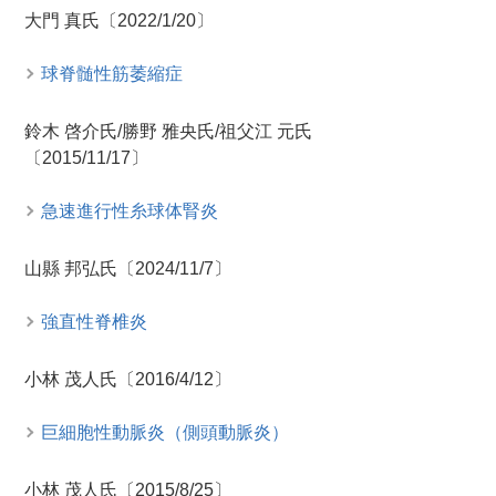
大門 真氏〔2022/1/20〕
球脊髄性筋萎縮症
鈴木 啓介氏/勝野 雅央氏/祖父江 元氏
〔2015/11/17〕
急速進行性糸球体腎炎
山縣 邦弘氏〔2024/11/7〕
強直性脊椎炎
小林 茂人氏〔2016/4/12〕
巨細胞性動脈炎（側頭動脈炎）
小林 茂人氏〔2015/8/25〕