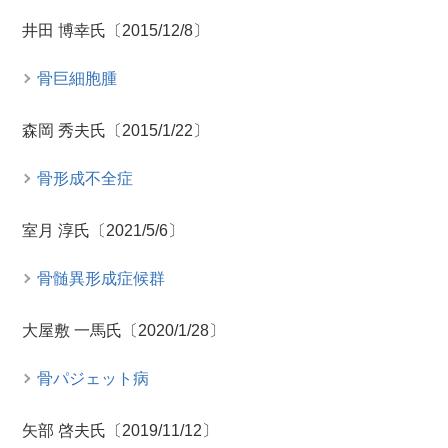
井田 博幸氏〔2015/12/8〕
骨巨細胞腫
森岡 秀夫氏〔2015/1/22〕
骨形成不全症
室月 淳氏〔2021/5/6〕
骨髄異形成症候群
大屋敷 一馬氏〔2020/1/28〕
骨パジェット病
矢部 啓夫氏〔2019/11/12〕