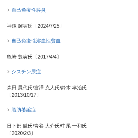
自己免疫性膵炎
神澤 輝実氏〔2024/7/25〕
自己免疫性溶血性貧血
亀崎 豊実氏〔2017/4/4〕
シスチン尿症
森田 展代氏/宮澤 克人氏/鈴木 孝治氏
〔2013/10/17〕
脂肪萎縮症
日下部 徹氏/青谷 大介氏/中尾 一和氏
〔2020/2/3〕