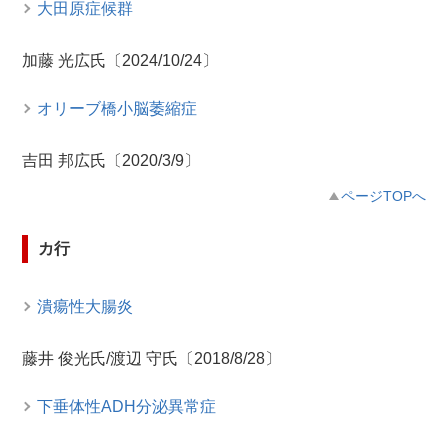
大田原症候群
加藤 光広氏〔2024/10/24〕
オリーブ橋小脳萎縮症
吉田 邦広氏〔2020/3/9〕
ページTOPへ
カ行
潰瘍性大腸炎
藤井 俊光氏/渡辺 守氏〔2018/8/28〕
下垂体性ADH分泌異常症