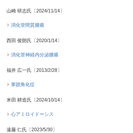
山崎 研志氏〔2024/11/14〕
消化管間質腫瘍
西田 俊朗氏〔2020/1/14〕
消化管神経内分泌腫瘍
福井 広一氏〔2013/2/28〕
掌蹠角化症
米田 耕造氏〔2024/10/14〕
心アミロイドーシス
遠藤 仁氏〔2023/5/30〕