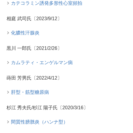
カテコラミン誘発多形性心室頻拍
相庭 武司氏〔2023/9/12〕
化膿性汗腺炎
黒川 一郎氏〔2021/2/26〕
カムラティ・エンゲルマン病
蒔田 芳男氏〔2022/4/12〕
肝型・筋型糖原病
杉江 秀夫氏/杉江 陽子氏〔2020/3/16〕
間質性膀胱炎（ハンナ型）