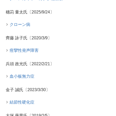
穗苅 量太氏〔2025/9/24〕
クローン病
齊藤 詠子氏〔2020/3/9〕
痙攣性発声障害
兵頭 政光氏〔2022/2/21〕
血小板無力症
金子 誠氏〔2023/3/30〕
結節性硬化症
大塚 藤男氏〔2019/2/5〕