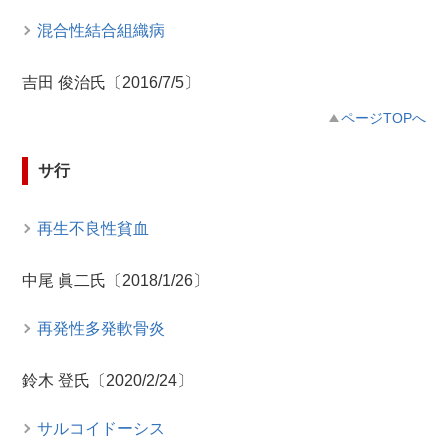
混合性結合組織病
吉田 俊治氏〔2016/7/5〕
ページTOPへ
サ行
再生不良性貧血
中尾 眞二氏〔2018/1/26〕
再発性多発軟骨炎
鈴木 登氏〔2020/2/24〕
サルコイドーシス