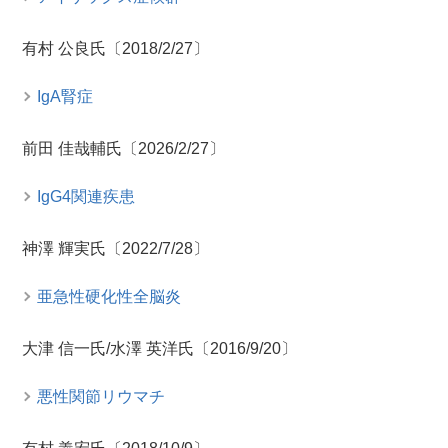
有村 公良氏〔2018/2/27〕
IgA腎症
前田 佳哉輔氏〔2026/2/27〕
IgG4関連疾患
神澤 輝実氏〔2022/7/28〕
亜急性硬化性全脳炎
大津 信一氏/水澤 英洋氏〔2016/9/20〕
悪性関節リウマチ