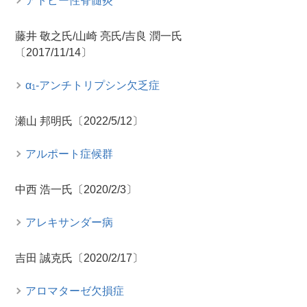
アトピー性脊髄炎
藤井 敬之氏/山崎 亮氏/吉良 潤一氏
〔2017/11/14〕
α
-アンチトリプシン欠乏症
1
瀬山 邦明氏〔2022/5/12〕
アルポート症候群
中西 浩一氏〔2020/2/3〕
アレキサンダー病
吉田 誠克氏〔2020/2/17〕
アロマターゼ欠損症