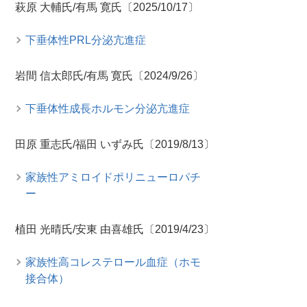
萩原 大輔氏/有馬 寛氏〔2025/10/17〕
下垂体性PRL分泌亢進症
岩間 信太郎氏/有馬 寛氏〔2024/9/26〕
下垂体性成長ホルモン分泌亢進症
田原 重志氏/福田 いずみ氏〔2019/8/13〕
家族性アミロイドポリニューロパチ
ー
植田 光晴氏/安東 由喜雄氏〔2019/4/23〕
家族性高コレステロール血症（ホモ
接合体）