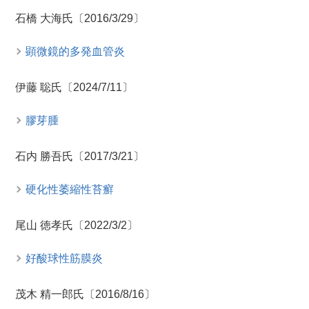
石橋 大海氏〔2016/3/29〕
顕微鏡的多発血管炎
伊藤 聡氏〔2024/7/11〕
膠芽腫
石内 勝吾氏〔2017/3/21〕
硬化性萎縮性苔癬
尾山 徳孝氏〔2022/3/2〕
好酸球性筋膜炎
茂木 精一郎氏〔2016/8/16〕