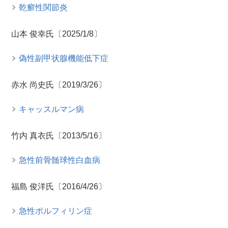
乾癬性関節炎
山本 俊幸氏〔2025/1/8〕
偽性副甲状腺機能低下症
赤水 尚史氏〔2019/3/26〕
キャッスルマン病
竹内 真衣氏〔2013/5/16〕
急性前骨髄球性白血病
福島 俊洋氏〔2016/4/26〕
急性ポルフィリン症