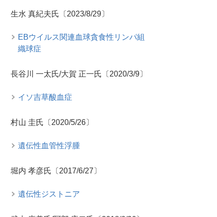
生水 真紀夫氏〔2023/8/29〕
EBウイルス関連血球貪食性リンパ組
織球症
長谷川 一太氏/大賀 正一氏〔2020/3/9〕
イソ吉草酸血症
村山 圭氏〔2020/5/26〕
遺伝性血管性浮腫
堀内 孝彦氏〔2017/6/27〕
遺伝性ジストニア