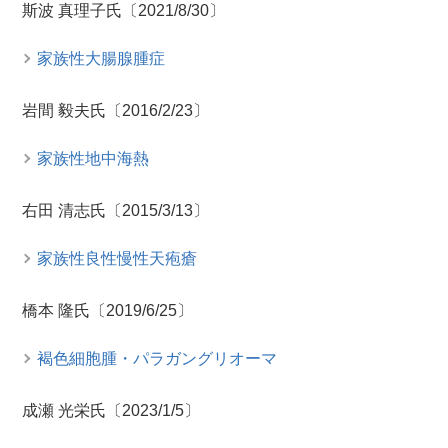
斯波 真理子氏〔2021/8/30〕
家族性大腸腺腫症
岩間 毅夫氏〔2016/2/23〕
家族性地中海熱
右田 清志氏〔2015/3/13〕
家族性良性慢性天疱瘡
橋本 隆氏〔2019/6/25〕
褐色細胞腫・パラガングリオーマ
成瀬 光栄氏〔2023/1/5〕