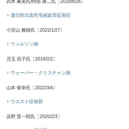
武本 麻美氏/阿部 康二氏〔2018/6/26〕
遺伝性出血性毛細血管拡張症
小宮山 雅樹氏〔2022/1/27〕
ウィルソン病
児玉 浩子氏〔2016/2/2〕
ウェーバー・クリスチャン病
山本 俊幸氏〔2022/3/4〕
ウエスト症候群
浜野 晋一郎氏〔2020/2/3〕