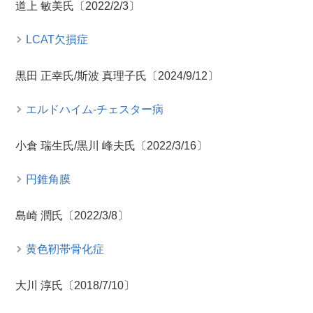
道上 敏美氏〔2022/2/3〕
LCAT欠損症
黒田 正幸氏/斯波 真理子氏〔2024/9/12〕
エルドハイム-チェスター病
小倉 瑞生氏/黒川 峰夫氏〔2022/3/16〕
円錐角膜
島崎 潤氏〔2022/3/8〕
黄色靭帯骨化症
大川 淳氏〔2018/7/10〕