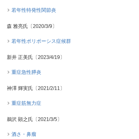
若年性特発性関節炎
森 雅亮氏〔2020/3/9〕
若年性ポリポーシス症候群
新井 正美氏〔2023/4/19〕
重症急性膵炎
神澤 輝実氏〔2021/2/11〕
重症筋無力症
鵜沢 顕之氏〔2021/3/5〕
酒さ・鼻瘤