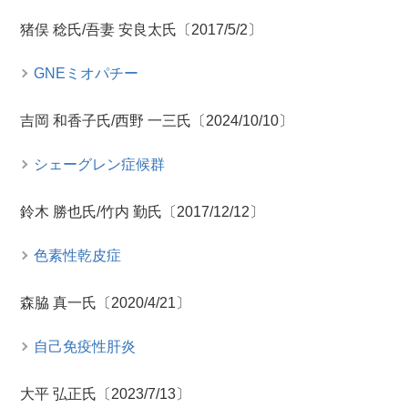
猪俣 稔氏/吾妻 安良太氏〔2017/5/2〕
GNEミオパチー
吉岡 和香子氏/西野 一三氏〔2024/10/10〕
シェーグレン症候群
鈴木 勝也氏/竹内 勤氏〔2017/12/12〕
色素性乾皮症
森脇 真一氏〔2020/4/21〕
自己免疫性肝炎
大平 弘正氏〔2023/7/13〕