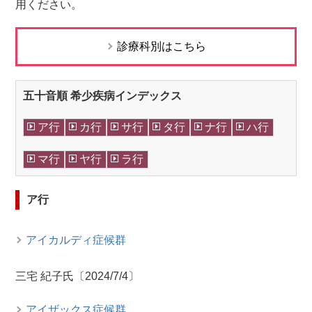
用ください。
診療科別はこちら
五十音順 希少疾病インデックス
ア行
カ行
サ行
タ行
ナ行
ハ行
マ行
ヤ行
ラ行
ア行
アイカルディ症候群
三宅 紀子氏〔2024/7/4〕
アイザックス症候群