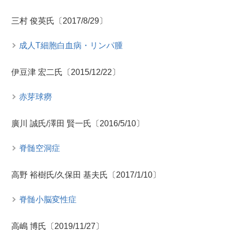
三村 俊英氏〔2017/8/29〕
成人T細胞白血病・リンパ腫
伊豆津 宏二氏〔2015/12/22〕
赤芽球癆
廣川 誠氏/澤田 賢一氏〔2016/5/10〕
脊髄空洞症
高野 裕樹氏/久保田 基夫氏〔2017/1/10〕
脊髄小脳変性症
高嶋 博氏〔2019/11/27〕