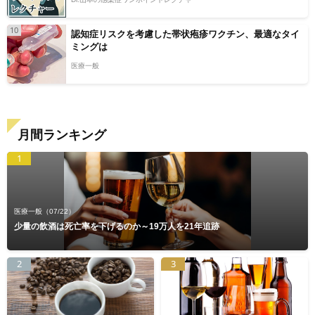
10
認知症リスクを考慮した帯状疱疹ワクチン、最適なタイ
ミングは
医療一般
月間ランキング
1
医療一般
（07/22）
少量の飲酒は死亡率を下げるのか～19万人を21年追跡
2
3