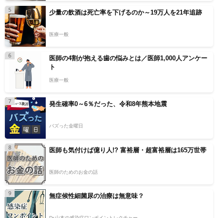
5
少量の飲酒は死亡率を下げるのか～19万人を21年追跡
医療一般
6
医師の4割が抱える歯の悩みとは／医師1,000人アンケー
ト
医療一般
7
発生確率0～6％だった、令和8年熊本地震
バズった金曜日
8
医師も気付けば億り人!? 富裕層・超富裕層は165万世帯
医師のためのお金の話
9
無症候性細菌尿の治療は無意味？
Dr.山本の感染症ワンポイントレクチャー