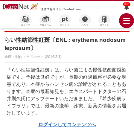
未読
医療情報サイト CareNet.com
ニュース
連載コラム
ポイント
ヘルプ
ログイン
らい性結節性紅斑〔ENL : erythema nodosum
leprosum〕
企画・制作：ケアネット (2016/3/1)
「らい性結節性紅斑」は、らい菌による慢性抗酸菌感染
症です。予後は良好ですが、長期の経過観察が必要な疾
患であり、本症からハンセン病の診断がされることもあ
ります。本症の最新知見を、エキスパートドクターの石
井則久氏にアップデートいただきました。「希少疾病ラ
イブラリ」では、最新の疫学、診療、新薬の情報をお届
けしています。
ログインしてコンテンツへ