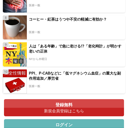
医療一般
8
コーヒー・紅茶はうつや不安の軽減に有効か？
医療一般
9
人は「ある年齢」で急に老ける!?「老化時計」が明かす
老いの正体
NYから木曜日
10
PPI、P-CABなどに「低マグネシウム血症」の重大な副
作用追加／厚労省
医療一般
登録無料
新規会員登録はこちら
ログイン