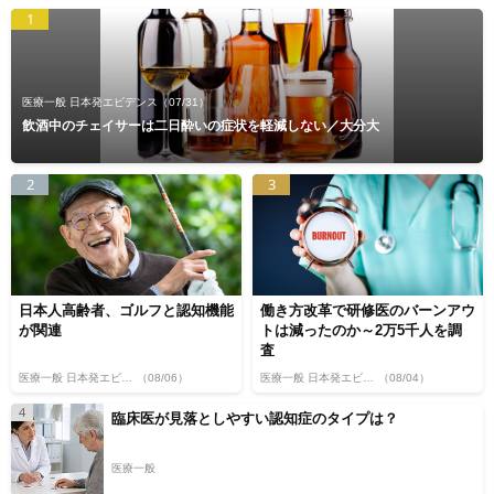
1
医療一般 日本発エビデンス
（07/31）
飲酒中のチェイサーは二日酔いの症状を軽減しない／大分大
2
3
日本人高齢者、ゴルフと認知機能
働き方改革で研修医のバーンアウ
が関連
トは減ったのか～2万5千人を調
査
医療一般 日本発エビデンス
（08/06）
医療一般 日本発エビデンス
（08/04）
4
臨床医が見落としやすい認知症のタイプは？
医療一般