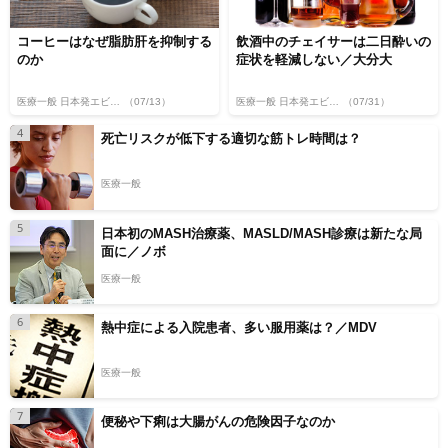
コーヒーはなぜ脂肪肝を抑制する
飲酒中のチェイサーは二日酔いの
のか
症状を軽減しない／大分大
医療一般 日本発エビデンス
（07/13）
医療一般 日本発エビデンス
（07/31）
4
死亡リスクが低下する適切な筋トレ時間は？
医療一般
5
日本初のMASH治療薬、MASLD/MASH診療は新たな局
面に／ノボ
医療一般
6
熱中症による入院患者、多い服用薬は？／MDV
医療一般
7
便秘や下痢は大腸がんの危険因子なのか