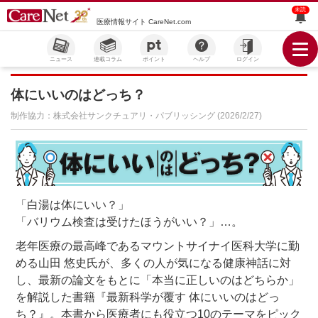
未読
医療情報サイト CareNet.com
ニュース
連載コラム
ポイント
ヘルプ
ログイン
体にいいのはどっち？
制作協力：
株式会社サンクチュアリ・パブリッシング
(2026/2/27)
「白湯は体にいい？」
「バリウム検査は受けたほうがいい？」…。
老年医療の最高峰であるマウントサイナイ医科大学に勤
める山田 悠史氏が、多くの人が気になる健康神話に対
し、最新の論文をもとに「本当に正しいのはどちらか」
を解説した書籍『最新科学が覆す 体にいいのはどっ
ち？』。本書から医療者にも役立つ10のテーマをピック