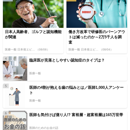
日本人高齢者、ゴルフと認知機能
働き方改革で研修医のバーンアウ
が関連
トは減ったのか～2万5千人を調
査
医療一般 日本発エビデンス
（08/06）
医療一般 日本発エビデンス
（08/04）
4
臨床医が見落としやすい認知症のタイプは？
医療一般
5
医師の4割が抱える歯の悩みとは／医師1,000人アンケー
ト
医療一般
6
医師も気付けば億り人!? 富裕層・超富裕層は165万世帯
医師のためのお金の話