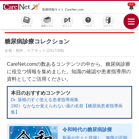
未読
医療情報サイト CareNet.com
ニュース
連載コラム
ポイント
ヘルプ
ログイン
糖尿病診療コレクション
企画・制作：ケアネット (2017/3/8)
CareNet.comの数あるコンテンツの中から、糖尿病診療
に役立つ情報を集めました。知識の確認や患者指導用の
資料としてご活用ください。
本日のおすすめコンテンツ
Dr. 坂根のすぐ使える患者指導画集
180）なかなか覚えられない薬の名前【糖尿病患者指導画
集】
令和時代の糖尿病診療
新薬が次々と登場し、無限の可能