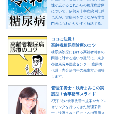
性が広がるこれからの糖尿病診療
について、伊勢赤十字病院 村田和
也氏が、実症例を交えながら非専
門医にもわかりやすく解説する。
ココに注意！
高齢者糖尿病診療のコツ
糖尿病診療における高齢者特有の
問題に対する迷いや疑問に、東京
都健康長寿医療センター 糖尿病・
代謝・内分泌内科の先生方が回答
します。
管理栄養士・浅野まみこの実
践型！食事指導スライド
2万件近い食事改善の提案やカウン
セリングを行ってきた管理栄養
士・浅野まみこ氏による指導用ス