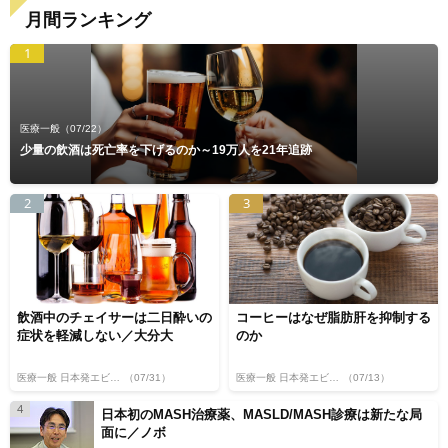
月間ランキング
1
医療一般
（07/22）
少量の飲酒は死亡率を下げるのか～19万人を21年追跡
2
3
飲酒中のチェイサーは二日酔いの
コーヒーはなぜ脂肪肝を抑制する
症状を軽減しない／大分大
のか
医療一般 日本発エビデンス
（07/31）
医療一般 日本発エビデンス
（07/13）
4
日本初のMASH治療薬、MASLD/MASH診療は新たな局
面に／ノボ