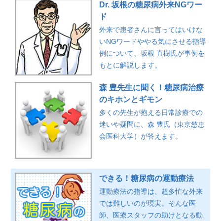
Dr. 坂根の糖尿病外来NGワー
ド
外来で患者さんに言ってはいけな
いNGワードややる気にさせる指導
例について、坂根 直樹氏が事例を
もとに解説します。
森 豊先生に聞く！糖尿病治療
のキホンとギモン
多くの先生が抱える日常診療での
迷いや疑問に、森 豊氏（東京慈恵
会医科大学）が答えます。
できる！糖尿病の運動療法
運動療法の指導は、超多忙な外来
では難しいのが現実。そんな医
師、医療スタッフの助けとなる動