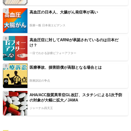
7
高血圧の日本人、大腸がん発症率が高い
医療一般 日本発エビデンス
8
高血圧症に対してARNIが承認されているのは日本だ
け？
一目でわかる診療ビフォーアフター
9
医療事故、損害賠償が高額となる場合とは
医療訴訟の争点
10
AHA/ACC脂質異常症GL改訂、スタチンによる1次予防
の対象が大幅に拡大／JAMA
ジャーナル四天王