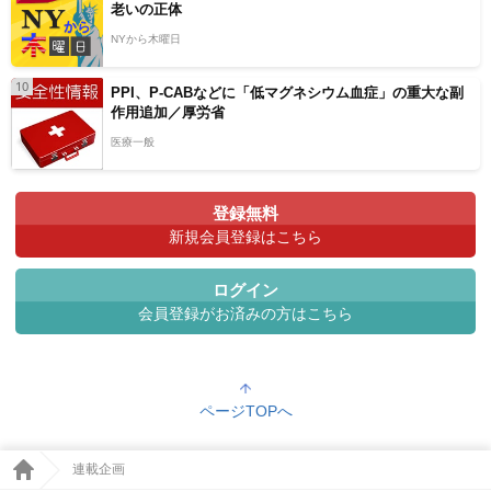
老いの正体
NYから木曜日
10
PPI、P-CABなどに「低マグネシウム血症」の重大な副
作用追加／厚労省
医療一般
登録無料
新規会員登録はこちら
ログイン
会員登録がお済みの方はこちら
ページTOPへ
連載企画