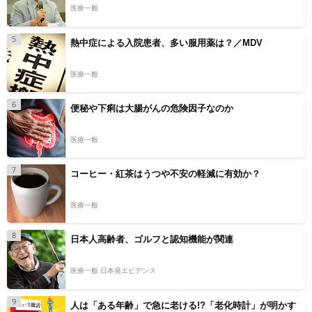
医療一般
5
熱中症による入院患者、多い服用薬は？／MDV
医療一般
6
便秘や下痢は大腸がんの危険因子なのか
医療一般
7
コーヒー・紅茶はうつや不安の軽減に有効か？
医療一般
8
日本人高齢者、ゴルフと認知機能が関連
医療一般 日本発エビデンス
9
人は「ある年齢」で急に老ける!?「老化時計」が明かす