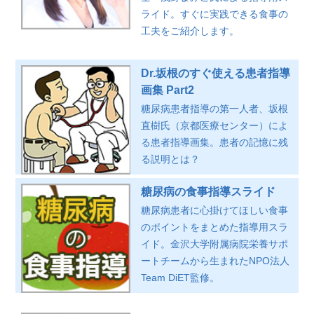
ライド。すぐに実践できる食事の
工夫をご紹介します。
Dr.坂根のすぐ使える患者指導
画集 Part2
糖尿病患者指導の第一人者、坂根
直樹氏（京都医療センター）によ
る患者指導画集。患者の記憶に残
る説明とは？
糖尿病の食事指導スライド
糖尿病患者に心掛けてほしい食事
のポイントをまとめた指導用スラ
イド。金沢大学附属病院栄養サポ
ートチームから生まれたNPO法人
Team DiET監修。