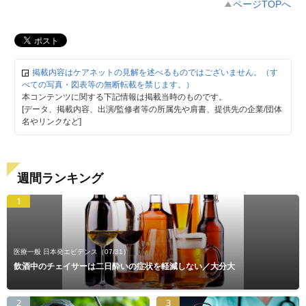
ページTOPへ
掲載内容はケアネットの見解を述べるものではございません。（す
べての写真・図表等の無断転載を禁じます。）
本コンテンツに関する下記情報は掲載当時のものです。
[データ、掲載内容、出演/監修者等の所属先や肩書、提供先の企業/団体
名やリンクなど]
週間ランキング
1
医療一般 日本発エビデンス
（07/31）
飲酒中のチェイサーは二日酔いの症状を軽減しない／大分大
2
3