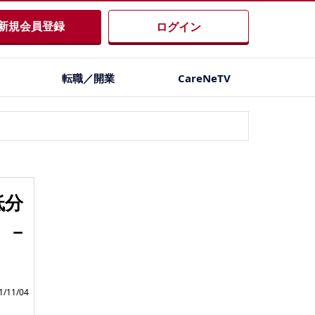
新規会員登録
ログイン
転職／開業
CareNeTV
低分
）－
/11/04