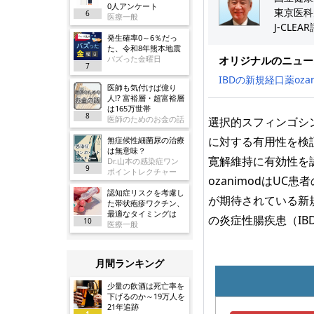
0人アンケート
東京医科
6
医療一般
J-CLEA
発生確率0～6％だっ
た、令和8年熊本地震
バズった金曜日
オリジナルのニュー
7
IBDの新規経口薬oza
医師も気付けば億り
人!? 富裕層・超富裕層
は165万世帯
8
医師のためのお金の話
選択的スフィンゴシン-
に対する有用性を検証
無症候性細菌尿の治療
は無意味？
寛解維持に有効性を認
Dr.山本の感染症ワン
9
ポイントレクチャー
ozanimodはU
認知症リスクを考慮し
が期待されている新
た帯状疱疹ワクチン、
最適なタイミングは
の炎症性腸疾患（IB
10
医療一般
月間ランキング
少量の飲酒は死亡率を
下げるのか～19万人を
21年追跡
1