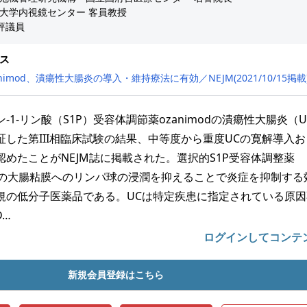
大学内視鏡センター 客員教授
R評議員
ス
nimod、潰瘍性大腸炎の導入・維持療法に有効／NEJM(2021/10/15掲載
1-リン酸（S1P）受容体調節薬ozanimodの潰瘍性大腸炎（U
した第III相臨床試験の結果、中等度から重度UCの寛解導入
めたことがNEJM誌に掲載された。選択的S1P受容体調整薬
C患者の大腸粘膜へのリンパ球の浸潤を抑えることで炎症を抑制する
規の低分子医薬品である。UCは特定疾患に指定されている原因
D…
ログインしてコンテ
新規会員登録はこちら