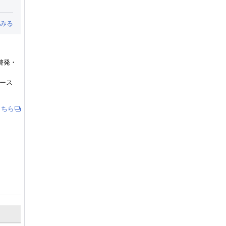
みる
啓発・
。
ュース
こちら