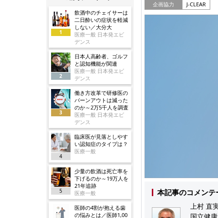
企画協力
J-CLEAR
飲酒中のチェイサーは
二日酔いの症状を軽減
しない／大分大
1
医療一般 日本発エビ
デンス
日本人高齢者、ゴルフ
と認知機能が関連
医療一般 日本発エビ
2
デンス
働き方改革で研修医の
バーンアウトは減った
のか～2万5千人を調査
3
医療一般 日本発エビ
デンス
臨床医が見落としやす
い認知症のタイプは？
医療一般
4
少量の飲酒は死亡率を
下げるのか～19万人を
21年追跡
5
本記事のコメンテ
医療一般
上村 直実
医師の4割が抱える歯
の悩みとは／医師1,00
国立健康