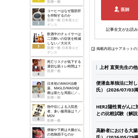
医療一般
医師
コーヒーはなぜ脂肪肝
を抑制するのか
医療一般 日本発エビ
2
デンス
記事全文がお読み
飲酒中のチェイサーは
二日酔いの症状を軽減
しない／大分大
3
医療一般 日本発エビ
掲載内容はケアネットの
デンス
死亡リスクが低下する
適切な筋トレ時間は？
上村 直実先生の
医療一般
4
便潜血単独法に対し
日本初のMASH治療
薬、MASLD/MASH診
氏） (2026/07/03
療は新たな局面に／ノ
5
ボ
医療一般
HER2陽性胃がんに
熱中症による入院患
者、多い服用薬は？／
との比較試験（解説：上
MDV
6
医療一般
便秘や下痢は大腸がん
高齢者における大腸
の危険因子なのか
氏） (2026/05/29