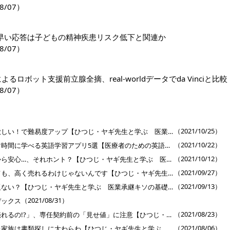
8/07）
早い応答は子どもの精神疾患リスク低下と関連か
8/07）
riによるロボット支援前立腺全摘、real-worldデータでda Vinciと比較
8/07）
］
（2021/10/25）
不動産ごと引き継いで欲しい！で難易度アップ【ひつじ・ヤギ先生と学ぶ 医業承継キソの基礎 】第28回
（2021/10/22）
忙しい医師向け、スキマ時間に学べる英語学習アプリ5選【医療者のための英語学習法】
（2021/10/12）
税理士の先生の紹介だから安心…、それホント？【ひつじ・ヤギ先生と学ぶ 医業承継キソの基礎 】第27回
（2021/09/27）
きれいにリフォームしても、高く売れるわけじゃないんです【ひつじ・ヤギ先生と学ぶ 医業承継キソの基礎 】第26回
（2021/09/13）
まだ紙カルテだけど問題ない？【ひつじ・ヤギ先生と学ぶ 医業承継キソの基礎 】第25回
（2021/08/31）
デックス
（2021/08/23）
「えっ！こんなに高く売れるの!?」、専任契約前の「見せ値」に注意【ひつじ・ヤギ先生と学ぶ 医業承継キソの基礎 】第24回
（2021/08/06）
院長が倒れた！残された家族は書類探しに大わらわ【ひつじ・ヤギ先生と学ぶ 医業承継キソの基礎 】第23回