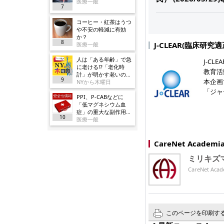
医療一般
7
コーヒー・紅茶はうつ
や不安の軽減に有効
か？
8
J-CLEAR(臨床研
医療一般
人は「ある年齢」で急
J-C
に老ける!?「老化時
教育活
計」が明かす老いの正
9
本企画
体
NYから木曜日
「ジャ
PPI、P-CABなどに
「低マグネシウム血
症」の重大な副作用追
10
加／厚労省
医療一般
CareNet Acade
ミリキズ
CareNet 
このページを印刷す