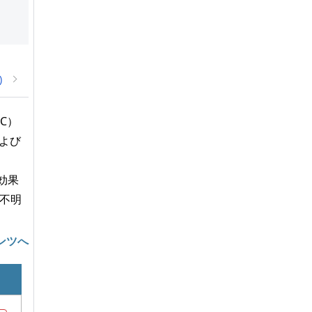
)
C）
および
効果
不明
ンツへ