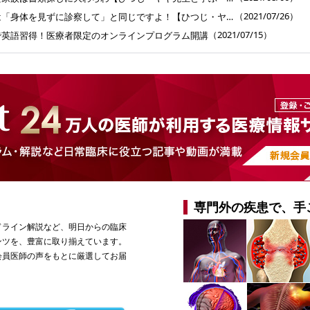
（2021/07/26）
経営資料は秘密!? それは「身体を見ずに診察して」と同じですよ！【ひつじ・ヤギ先生と学ぶ 医業承継キソの基礎 】第22回
（2021/07/15）
で英語習得！医療者限定のオンラインプログラム開講
専門外の疾患で、手
ドライン解説など、明日からの臨床
ンツを、豊富に取り揃えています。
会員医師の声をもとに厳選してお届