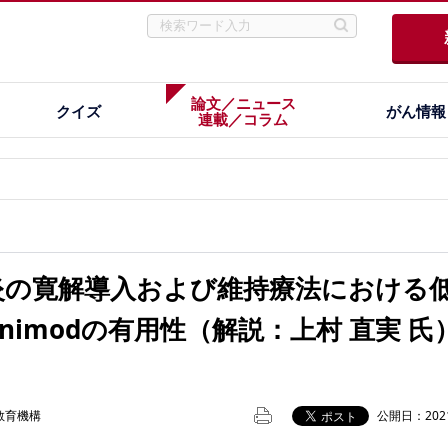
論文／ニュース
クイズ
がん情報
連載／コラム
炎の寛解導入および維持療法における
animodの有用性（解説：上村 直実 氏
教育機構
公開日：2021