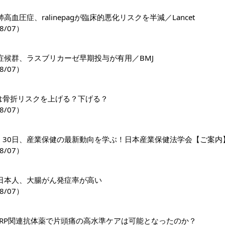
高血圧症、ralinepagが臨床的悪化リスクを半減／Lancet
8/07）
症候群、ラスブリカーゼ早期投与が有用／BMJ
8/07）
1薬は骨折リスクを上げる？下げる？
8/07）
日・30日、産業保健の最新動向を学ぶ！日本産業保健法学会【ご案内
8/07）
日本人、大腸がん発症率が高い
8/07）
GRP関連抗体薬で片頭痛の高水準ケアは可能となったのか？