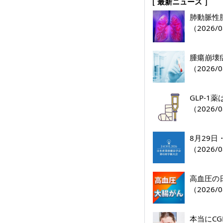
［ 最新ニュース ］
肺動脈性肺
（2026/0
腫瘍崩壊
（2026/0
GLP-
（2026/0
8月29
（2026/0
高血圧の
（2026/0
本当にC