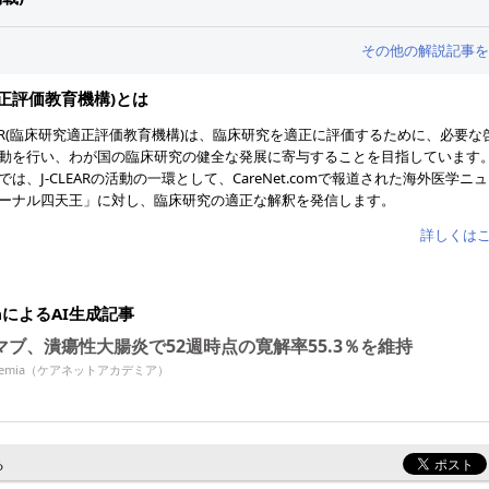
その他の解説記事を
究適正評価教育機構)とは
LEAR(臨床研究適正評価教育機構)は、臨床研究を適正に評価するために、必要な
動を行い、わが国の臨床研究の健全な発展に寄与することを目指しています
では、J-CLEARの活動の一環として、CareNet.comで報道された海外医学ニ
ーナル四天王」に対し、臨床研究の適正な解釈を発信します。
詳しくは
miaによるAI生成記事
マブ、潰瘍性大腸炎で52週時点の寛解率55.3％を維持
Academia（ケアネットアカデミア）
る