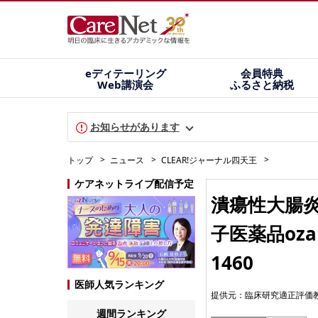
eディテーリング
会員特典
Web講演会
ふるさと納税
お知らせがあります
トップ
ニュース
CLEAR!ジャーナル四天王
ケアネットライブ配信予定
潰瘍性大腸
子医薬品oz
1460
医師人気ランキング
提供元：
臨床研究適正評価
週間ランキング