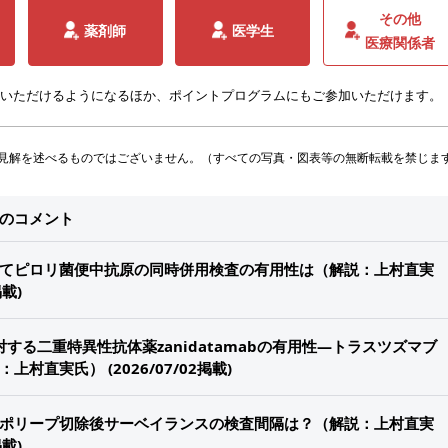
その他
薬剤師
医学生
医療関係者
いただけるようになるほか、ポイントプログラムにもご参加いただけます。
見解を述べるものではございません。（すべての写真・図表等の無断転載を禁じま
他のコメント
てピロリ菌便中抗原の同時併用検査の有用性は（解説：上村直実
掲載)
対する二重特異性抗体薬zanidatamabの有用性―トラスツズマブ
村直実氏） (2026/07/02掲載)
ポリープ切除後サーベイランスの検査間隔は？（解説：上村直実
掲載)