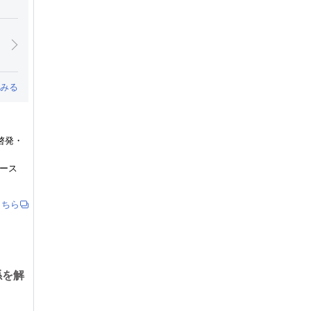
みる
啓発・
。
ュース
こちら
係を解