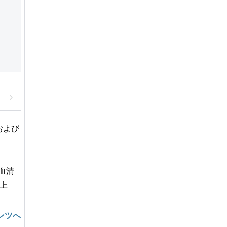
および
血清
た上
ンツへ