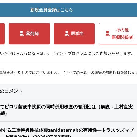
新規会員登録はこちら
その他
薬剤師
医学生
医療関係者
いただけるようになるほか、ポイントプログラムにもご参加いただけます。
見解を述べるものではございません。（すべての写真・図表等の無断転載を禁じま
他のコメント
てピロリ菌便中抗原の同時併用検査の有用性は（解説：上村直実
掲載)
対する二重特異性抗体薬zanidatamabの有用性―トラスツズマブ
村直実氏） (2026/07/02掲載)