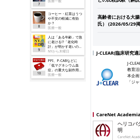
医療一般
7
コーヒー・紅茶はうつ
高齢者における大腸
や不安の軽減に有効
か？
氏） (2026/05/29
8
医療一般
人は「ある年齢」で急
に老ける!?「老化時
計」が明かす老いの正
9
体
NYから木曜日
J-CLEAR(臨床研
PPI、P-CABなどに
J-C
「低マグネシウム血
教育活
症」の重大な副作用追
10
加／厚労省
医療一般
本企画
「ジャ
CareNet Acade
ヘリコバ
明
CareNet 