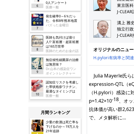
0人アンケート
東京医科
6
医療一般
J-CLEA
発生確率0～6％だっ
た、令和8年熊本地震
溝上 雅史
バズった金曜日
7
独立行政
J-CLE
医師も気付けば億り
人!? 富裕層・超富裕層
は165万世帯
オリジナルのニュー
8
医師のためのお金の話
H.pylori有病率と関
無症候性細菌尿の治療
は無意味？
Dr.山本の感染症ワン
9
ポイントレクチャー
Julia Mayer
認知症リスクを考慮し
expression-Q
た帯状疱疹ワクチン、
最適なタイミングは
（H.pylori）感
10
医療一般
-18
p=1.42×10
、オッ
抗体価が高い群2,62
月間ランキング
で、メタ解析に…
少量の飲酒は死亡率を
下げるのか～19万人を
21年追跡
1