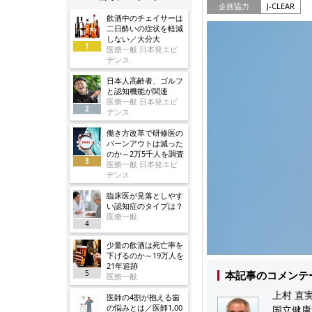
企画協力
J-CLEAR
飲酒中のチェイサーは
二日酔いの症状を軽減
しない／大分大
1
医療一般 日本発エビ
デンス
日本人高齢者、ゴルフ
と認知機能が関連
医療一般 日本発エビ
2
デンス
働き方改革で研修医の
バーンアウトは減った
のか～2万5千人を調査
3
医療一般 日本発エビ
デンス
臨床医が見落としやす
い認知症のタイプは？
医療一般
4
少量の飲酒は死亡率を
下げるのか～19万人を
21年追跡
5
本記事のコメンテ
医療一般
上村 直実
医師の4割が抱える歯
の悩みとは／医師1,00
国立健康