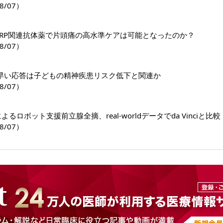
8/07）
GRP関連抗体薬で片頭痛の高水準ケアは可能となったのか？
8/07）
早い応答は子どもの精神疾患リスク低下と関連か
8/07）
riによるロボット支援前立腺全摘、real-worldデータでda Vinciと比較
8/07）