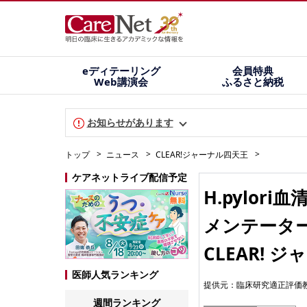
eディテーリング
会員特典
Web講演会
ふるさと納税
お知らせがあります
トップ
ニュース
CLEAR!ジャーナル四天王
ケアネットライブ配信予定
H.pylo
メンテーター
CLEAR! 
医師人気ランキング
提供元：
臨床研究適正評価
週間ランキング