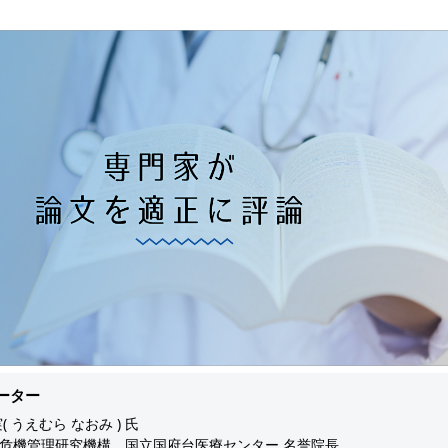
ーター
( うえむら なおみ ) 氏
危機管理研究機構 国立国府台医療センター 名誉院長