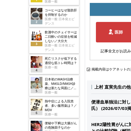
医療一般
コーヒーはなぜ脂肪肝
を抑制するのか
医療一般 日本発エビ
2
デンス
医師
飲酒中のチェイサーは
二日酔いの症状を軽減
しない／大分大
3
医療一般 日本発エビ
デンス
記事全文がお読み
死亡リスクが低下する
適切な筋トレ時間は？
医療一般
掲載内容はケアネットの
4
日本初のMASH治療
薬、MASLD/MASH診
上村 直実先生の
療は新たな局面に／ノ
5
ボ
医療一般
熱中症による入院患
便潜血単独法に対し
者、多い服用薬は？／
氏） (2026/07/03
MDV
6
医療一般
便秘や下痢は大腸がん
HER2陽性胃がんに
の危険因子なのか
との比較試験（解説：上