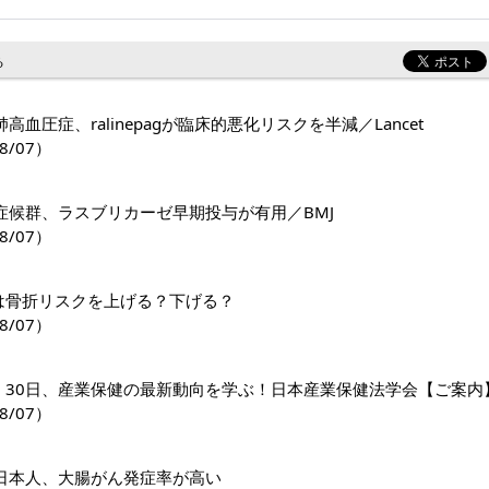
る
高血圧症、ralinepagが臨床的悪化リスクを半減／Lancet
8/07）
症候群、ラスブリカーゼ早期投与が有用／BMJ
8/07）
1薬は骨折リスクを上げる？下げる？
8/07）
日・30日、産業保健の最新動向を学ぶ！日本産業保健法学会【ご案内
8/07）
日本人、大腸がん発症率が高い