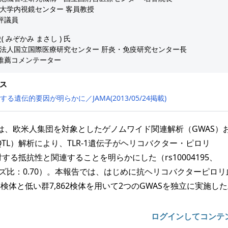
大学内視鏡センター 客員教授
R評議員
( みぞかみ まさし ) 氏
法人国立国際医療研究センター 肝炎・免疫研究センター長
AR推薦コメンテーター
ス
連する遺伝的要因が明らかに／JAMA(2013/05/24掲載)
le氏らは、欧米人集団を対象としたゲノムワイド関連解析（GWAS）
TL（eQTL）解析により、TLR-1遺伝子がヘリコバクター・ピロリ
染に対する抵抗性と関連することを明らかにした（rs10004195、
ズ比：0.70）。本報告では、はじめに抗ヘリコバクターピロリ
3検体と低い群7,862検体を用いて2つのGWASを独立に実施し
ログインしてコンテ