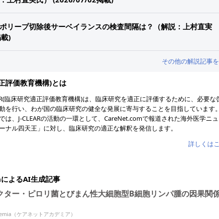
ポリープ切除後サーベイランスの検査間隔は？（解説：上村直実
掲載)
その他の解説記事を
究適正評価教育機構)とは
LEAR(臨床研究適正評価教育機構)は、臨床研究を適正に評価するために、必要な
動を行い、わが国の臨床研究の健全な発展に寄与することを目指しています
では、J-CLEARの活動の一環として、CareNet.comで報道された海外医学ニ
ーナル四天王」に対し、臨床研究の適正な解釈を発信します。
詳しくは
miaによるAI生成記事
クター・ピロリ菌とびまん性大細胞型B細胞リンパ腫の因果関
Academia（ケアネットアカデミア）