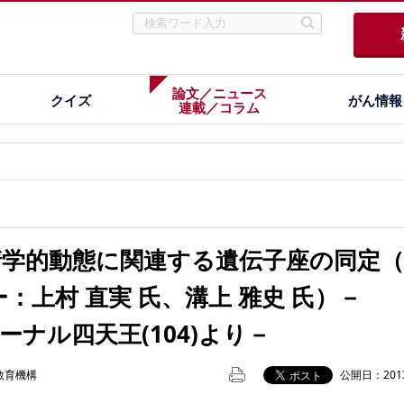
論文／ニュース
クイズ
がん情報
連載／コラム
ri血清学的動態に関連する遺伝子座の同定
：上村 直実 氏、溝上 雅史 氏）－
ジャーナル四天王(104)より－
教育機構
公開日：2013