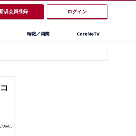
新規会員登録
ログイン
転職／開業
CareNeTV
（コ
/06/05