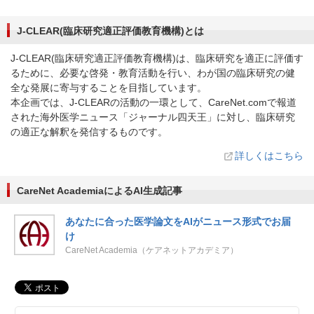
J-CLEAR(臨床研究適正評価教育機構)とは
J-CLEAR(臨床研究適正評価教育機構)は、臨床研究を適正に評価す
るために、必要な啓発・教育活動を行い、わが国の臨床研究の健
全な発展に寄与することを目指しています。
本企画では、J-CLEARの活動の一環として、CareNet.comで報道
された海外医学ニュース「ジャーナル四天王」に対し、臨床研究
の適正な解釈を発信するものです。
詳しくはこちら
CareNet AcademiaによるAI生成記事
あなたに合った医学論文をAIがニュース形式でお届
け
CareNet Academia（ケアネットアカデミア）