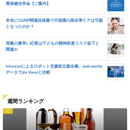
業保健法学会【ご案内】
本当にCGRP関連抗体薬で片頭痛の高水準ケアは可能
となったのか？
母親の素早い応答は子どもの精神疾患リスク低下と
関連か
hinotoriによるロボット支援前立腺全摘、real-world
データでda Vinciと比較
週間ランキング
1