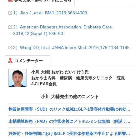
参考文献・参考サイトはこちら
1）Jiao J, et al. BMJ. 2019;366:l4009.
2）American Diabetes Association. Diabetes Care.
2019;42(Suppl 1):S46-60.
3）Wang DD, et al. JAMA Intern Med. 2016;176:1134-1145.
コメンテーター
小川 大輔( おがわ だいすけ ) 氏
おかやま内科 糖尿病・健康長寿クリニック 院長
J-CLEAR会員
小川 大輔先生の他のコメント
物質使用障害（SUD）のリスク低減にGLP-1受容体作動薬は有効か（解説：小川大輔氏） (2026/04/06掲載)
末梢動脈疾患（PAD）の症状改善にメトホルミンは無効（解説：小川大輔氏） (2026/03/13掲載)
妊娠前・妊娠初期におけるGLP-1受容体作動薬の中止による影響（解説：小川大輔氏） (2026/02/11掲載)