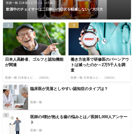
医療一般 日本発エビデンス
（07/31）
飲酒中のチェイサーは二日酔いの症状を軽減しない／大分大
2
3
日本人高齢者、ゴルフと認知機能
働き方改革で研修医のバーンアウ
が関連
トは減ったのか～2万5千人を調
査
医療一般 日本発エビデンス
（08/06）
医療一般 日本発エビデンス
（08/04）
4
臨床医が見落としやすい認知症のタイプは？
医療一般
5
医師の4割が抱える歯の悩みとは／医師1,000人アンケー
ト
医療一般