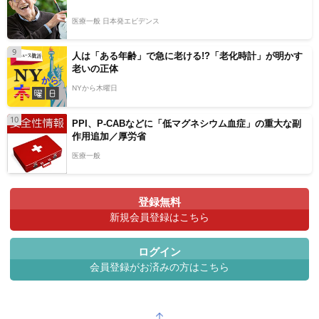
医療一般 日本発エビデンス
9
人は「ある年齢」で急に老ける!?「老化時計」が明かす
老いの正体
NYから木曜日
10
PPI、P-CABなどに「低マグネシウム血症」の重大な副
作用追加／厚労省
医療一般
登録無料
新規会員登録はこちら
ログイン
会員登録がお済みの方はこちら