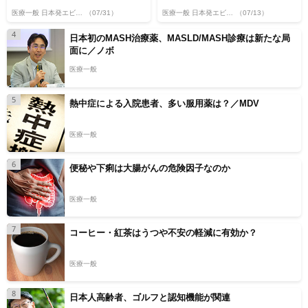
医療一般 日本発エビデンス
（07/31）
医療一般 日本発エビデンス
（07/13）
4
日本初のMASH治療薬、MASLD/MASH診療は新たな局
面に／ノボ
医療一般
5
熱中症による入院患者、多い服用薬は？／MDV
医療一般
6
便秘や下痢は大腸がんの危険因子なのか
医療一般
7
コーヒー・紅茶はうつや不安の軽減に有効か？
医療一般
8
日本人高齢者、ゴルフと認知機能が関連