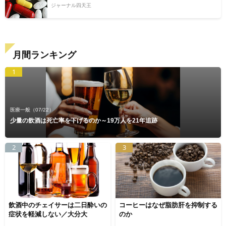
ジャーナル四天王
月間ランキング
1
医療一般
（07/22）
少量の飲酒は死亡率を下げるのか～19万人を21年追跡
2
3
飲酒中のチェイサーは二日酔いの
コーヒーはなぜ脂肪肝を抑制する
症状を軽減しない／大分大
のか