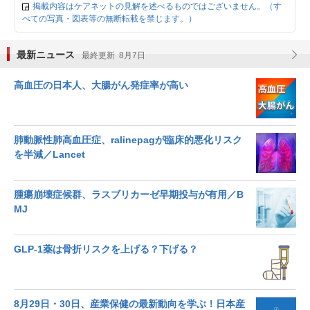
掲載内容はケアネットの見解を述べるものではございません。（す
べての写真・図表等の無断転載を禁じます。）
最新ニュース
最終更新 8月7日
高血圧の日本人、大腸がん発症率が高い
肺動脈性肺高血圧症、ralinepagが臨床的悪化リスク
を半減／Lancet
腫瘍崩壊症候群、ラスブリカーゼ早期投与が有用／B
MJ
GLP-1薬は骨折リスクを上げる？下げる？
8月29日・30日、産業保健の最新動向を学ぶ！日本産