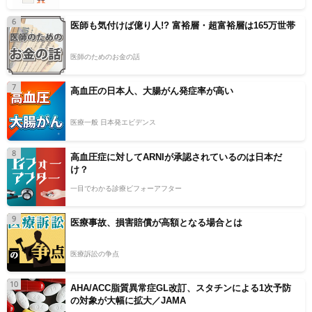
6
医師も気付けば億り人!? 富裕層・超富裕層は165万世帯
医師のためのお金の話
7
高血圧の日本人、大腸がん発症率が高い
医療一般 日本発エビデンス
8
高血圧症に対してARNIが承認されているのは日本だ
け？
一目でわかる診療ビフォーアフター
9
医療事故、損害賠償が高額となる場合とは
医療訴訟の争点
10
AHA/ACC脂質異常症GL改訂、スタチンによる1次予防
の対象が大幅に拡大／JAMA