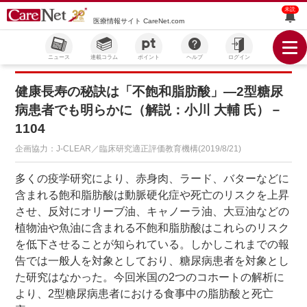
未読
医療情報サイト CareNet.com
ニュース
連載コラム
ポイント
ヘルプ
ログイン
健康長寿の秘訣は「不飽和脂肪酸」―2型糖尿
病患者でも明らかに（解説：小川 大輔 氏）－
1104
企画協力：J-CLEAR／臨床研究適正評価教育機構(2019/8/21)
多くの疫学研究により、赤身肉、ラード、バターなどに
含まれる飽和脂肪酸は動脈硬化症や死亡のリスクを上昇
させ、反対にオリーブ油、キャノーラ油、大豆油などの
植物油や魚油に含まれる不飽和脂肪酸はこれらのリスク
を低下させることが知られている。しかしこれまでの報
告では一般人を対象としており、糖尿病患者を対象とし
た研究はなかった。今回米国の2つのコホートの解析に
より、2型糖尿病患者における食事中の脂肪酸と死亡