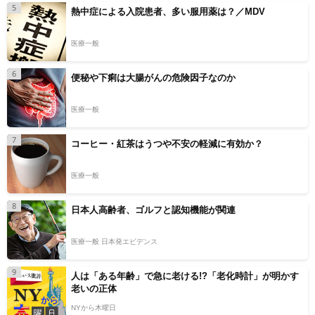
5
熱中症による入院患者、多い服用薬は？／MDV
医療一般
6
便秘や下痢は大腸がんの危険因子なのか
医療一般
7
コーヒー・紅茶はうつや不安の軽減に有効か？
医療一般
8
日本人高齢者、ゴルフと認知機能が関連
医療一般 日本発エビデンス
9
人は「ある年齢」で急に老ける!?「老化時計」が明かす
老いの正体
NYから木曜日