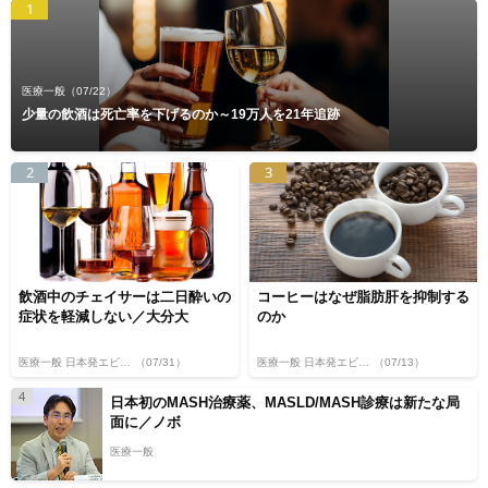
1
医療一般
（07/22）
少量の飲酒は死亡率を下げるのか～19万人を21年追跡
2
3
飲酒中のチェイサーは二日酔いの
コーヒーはなぜ脂肪肝を抑制する
症状を軽減しない／大分大
のか
医療一般 日本発エビデンス
（07/31）
医療一般 日本発エビデンス
（07/13）
4
日本初のMASH治療薬、MASLD/MASH診療は新たな局
面に／ノボ
医療一般