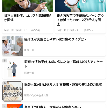
日本人高齢者、ゴルフと認知機能
働き方改革で研修医のバーンアウ
が関連
トは減ったのか～2万5千人を調
査
医療一般 日本発エビデンス
（08/06）
医療一般 日本発エビデンス
（08/04）
4
臨床医が見落としやすい認知症のタイプは？
医療一般
5
医師の4割が抱える歯の悩みとは／医師1,000人アンケー
ト
医療一般
6
医師も気付けば億り人!? 富裕層・超富裕層は165万世帯
医師のためのお金の話
7
高血圧の日本人、大腸がん発症率が高い