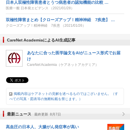
日本人双極性障害患者とうつ病患者の認知機能の比較 …
医療一般 日本発エビデンス （2021/01/28）
双極性障害まとめ【クローズアップ！精神神経 7疾患】 …
クローズアップ！精神神経 7疾患 （2021/01/26）
CareNet AcademiaによるAI生成記事
あなたに合った医学論文をAIがニュース形式でお届
け
CareNet Academia（ケアネットアカデミア）
掲載内容はケアネットの見解を述べるものではございません。（す
べての写真・図表等の無断転載を禁じます。）
最新ニュース
最終更新 8月7日
高血圧の日本人、大腸がん発症率が高い