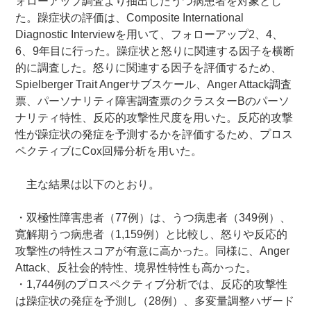
ォローアップ調査より抽出したうつ病患者を対象とし
た。躁症状の評価は、Composite International
Diagnostic Interviewを用いて、フォローアップ2、4、
6、9年目に行った。躁症状と怒りに関連する因子を横断
的に調査した。怒りに関連する因子を評価するため、
Spielberger Trait Angerサブスケール、Anger Attack調査
票、パーソナリティ障害調査票のクラスターBのパーソ
ナリティ特性、反応的攻撃性尺度を用いた。反応的攻撃
性が躁症状の発症を予測するかを評価するため、プロス
ペクティブにCox回帰分析を用いた。
主な結果は以下のとおり。
・双極性障害患者（77例）は、うつ病患者（349例）、
寛解期うつ病患者（1,159例）と比較し、怒りや反応的
攻撃性の特性スコアが有意に高かった。同様に、Anger
Attack、反社会的特性、境界性特性も高かった。
・1,744例のプロスペクティブ分析では、反応的攻撃性
は躁症状の発症を予測し（28例）、多変量調整ハザード