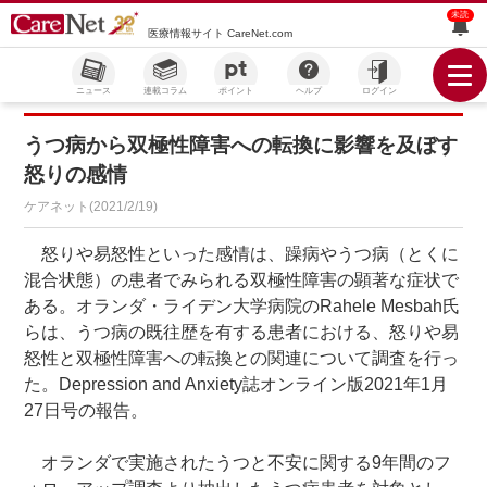
未読
医療情報サイト CareNet.com
ニュース
連載コラム
ポイント
ヘルプ
ログイン
うつ病から双極性障害への転換に影響を及ぼす
怒りの感情
ケアネット(2021/2/19)
怒りや易怒性といった感情は、躁病やうつ病（とくに
混合状態）の患者でみられる双極性障害の顕著な症状で
ある。オランダ・ライデン大学病院のRahele Mesbah氏
らは、うつ病の既往歴を有する患者における、怒りや易
怒性と双極性障害への転換との関連について調査を行っ
た。Depression and Anxiety誌オンライン版2021年1月
27日号の報告。
オランダで実施されたうつと不安に関する9年間のフ