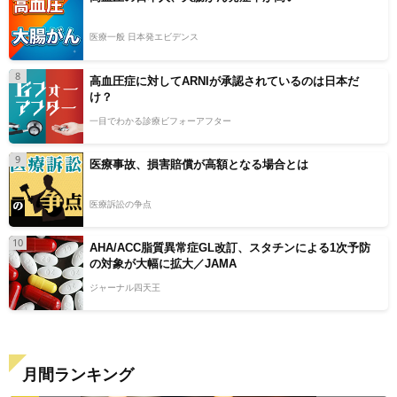
医療一般 日本発エビデンス
8
高血圧症に対してARNIが承認されているのは日本だ
け？
一目でわかる診療ビフォーアフター
9
医療事故、損害賠償が高額となる場合とは
医療訴訟の争点
10
AHA/ACC脂質異常症GL改訂、スタチンによる1次予防
の対象が大幅に拡大／JAMA
ジャーナル四天王
月間ランキング