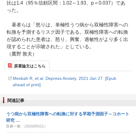
比は1.4（95％信頼区間：1.02～1.93、p＝0.037）であ
った。
著者らは「怒りは、単極性うつ病から双極性障害への
転換を予測するリスク因子である。双極性障害への転換
が認められた患者は、怒り、興奮、過敏性がより多く出
現することが示唆された」としている。
（鷹野 敦夫）
原著論文はこちら
Mesbah R, et al. Depress Anxiety. 2021 Jan 27. [Epub
ahead of print]
関連記事
うつ病から双極性障害への転換に対する早期予測因子～コホート
研究 …
医療一般 （2020/05/21）