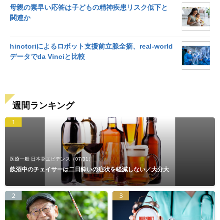
母親の素早い応答は子どもの精神疾患リスク低下と
関連か
hinotoriによるロボット支援前立腺全摘、real-world
データでda Vinciと比較
週間ランキング
1
医療一般 日本発エビデンス
（07/31）
飲酒中のチェイサーは二日酔いの症状を軽減しない／大分大
2
3