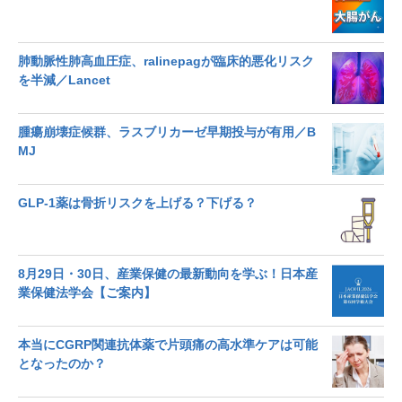
肺動脈性肺高血圧症、ralinepagが臨床的悪化リスク
を半減／Lancet
腫瘍崩壊症候群、ラスブリカーゼ早期投与が有用／B
MJ
GLP-1薬は骨折リスクを上げる？下げる？
8月29日・30日、産業保健の最新動向を学ぶ！日本産
業保健法学会【ご案内】
本当にCGRP関連抗体薬で片頭痛の高水準ケアは可能
となったのか？