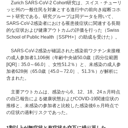
Zurich SARS-CoV-2 Cohort研究は、スイス・チューリ
ッヒ州の一般住民を対象とする進行中の前向き縦断コホ
ート研究である。研究グループは同データを用いて、
SARS-CoV-2感染者における罹患後症状に関連する長期
的な症状および健康アウトカムの評価を行った（Swiss
School of Public Health［SSPH+］の助成を受けた）。
SARS-CoV-2感染が確認された感染前ワクチン未接種
の成人参加者1,106例（年齢中央値50.0歳［四分位範囲
[IQR]：35.0～66.0］、女性51.2％）と、未感染の成人参
加者628例（65.0歳［45.0～72.0］、51.3％）が解析に
含まれた。
主要アウトカムは、感染から6、12、18、24ヵ月時点
の自己報告による健康状態およびCOVID-19関連症状の
推移と、未感染の参加者と比較した感染後6ヵ月時点で
の症状の過剰リスクであった。
1割以上が無症状と有症状を交互に繰り返した