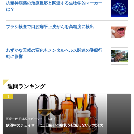
抗精神病薬の治療反応と関連する生物学的マーカー
は？
ブラシ検査で口腔扁平上皮がんを高精度に検出
わずかな天候の変化もメンタルヘルス関連の受療行
動に影響
週間ランキング
1
医療一般 日本発エビデンス
（07/31）
飲酒中のチェイサーは二日酔いの症状を軽減しない／大分大