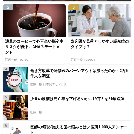
2
3
適量のコーヒーで心不全や脳卒中
臨床医が見落としやすい認知症の
リスクが低下～AHAステートメ
タイプは？
ント
医療一般
（07/30）
医療一般
（08/03）
4
働き方改革で研修医のバーンアウトは減ったのか～2万5
千人を調査
医療一般 日本発エビデンス
5
少量の飲酒は死亡率を下げるのか～19万人を21年追跡
医療一般
6
医師の4割が抱える歯の悩みとは／医師1,000人アンケー
ト