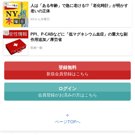
9
人は「ある年齢」で急に老ける!?「老化時計」が明かす
老いの正体
NYから木曜日
10
PPI、P-CABなどに「低マグネシウム血症」の重大な副
作用追加／厚労省
医療一般
登録無料
新規会員登録はこちら
ログイン
会員登録がお済みの方はこちら
ページTOPへ