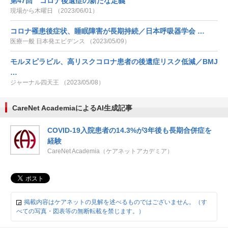
第47回 コロナ後遺症の新たな定義
現場から木曜日 （2023/06/01）
コロナ罹患後症状、睡眠障害が長期持続／日本呼吸器学会 …
医療一般 日本発エビデンス （2023/05/09）
モルヌピラビル、高リスクコロナ患者の後遺症リスク低減／BMJ
…
ジャーナル四天王 （2023/05/08）
CareNet AcademiaによるAI生成記事
COVID-19入院患者の14.3%が3年後も長期合併症を
経験
CareNet Academia（ケアネットアカデミア）
掲載内容はケアネットの見解を述べるものではございません。（す
べての写真・図表等の無断転載を禁じます。）