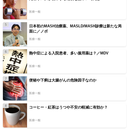
医療一般
5
日本初のMASH治療薬、MASLD/MASH診療は新たな局
面に／ノボ
医療一般
6
熱中症による入院患者、多い服用薬は？／MDV
医療一般
7
便秘や下痢は大腸がんの危険因子なのか
医療一般
8
コーヒー・紅茶はうつや不安の軽減に有効か？
医療一般