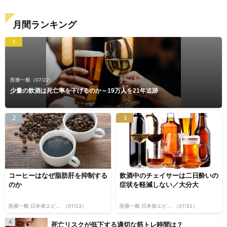
月間ランキング
1
医療一般
（07/22）
少量の飲酒は死亡率を下げるのか～19万人を21年追跡
2
3
コーヒーはなぜ脂肪肝を抑制する
飲酒中のチェイサーは二日酔いの
のか
症状を軽減しない／大分大
医療一般 日本発エビデンス
（07/13）
医療一般 日本発エビデンス
（07/31）
4
死亡リスクが低下する適切な筋トレ時間は？