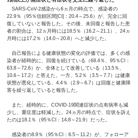
SARS-CoV-2感染から6ヵ月の時点で、感染者の
22.9％（95％信頼区間[CI]：20.4～25.6）が、完全に回
復していないと報告した。その後、未回復と報告した患
者の割合は、12ヵ月時には18.5％（16.2～21.1）、24ヵ
月時には17.2％（14.0～20.8）へと減少した。
自己報告による健康状態の変化の評価では、多くの感
染者が経時的に、回復を続けている（68.4％、95％CI：
63.8～72.6）か、全体として改善している（13.5％、
10.6～17.2）と答えた。一方、5.2％（3.5～7.7）は健康
状態が悪化している、4.4％（2.9～6.7）は回復と健康障
害を繰り返していると報告した。
また、経時的に、COVID-19関連症状の点有病率も減
少し、重症度は軽減した。24ヵ月の時点で、症状を訴え
たのは18.1％（95％CI：14.8～21.9）だった。
感染者の8.9％（95％CI：6.5～11.2）が、フォローア