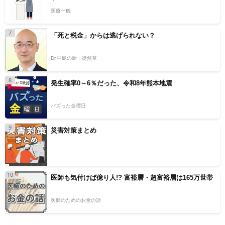
医療一般
7
「死と税金」からは逃げられない？
Dr.中島の新・徒然草
8
発生確率0～6％だった、令和8年熊本地震
バズった金曜日
9
災害対策まとめ
10
医師も気付けば億り人!? 富裕層・超富裕層は165万世帯
医師のためのお金の話