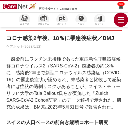
未読
医療情報サイト CareNet.com
ニュース
連載コラム
ポイント
ヘルプ
ログイン
コロナ感染2年後、18％に罹患後症状／BMJ
ケアネット(2023/6/12)
感染前にワクチン未接種であった重症急性呼吸器症候
群コロナウイルス2（SARS-CoV-2）感染者の約18％
に、感染後2年まで新型コロナウイルス感染症（COVID-
19）の罹患後症状が認められ、未感染者と比較して感染
者には症状の過剰リスクがあることが、スイス・チュー
リッヒ大学のTala Ballouz氏らが実施した「Zurich
SARS-CoV-2 Cohort研究」のデータ解析で示された。研
究の成果は、BMJ誌2023年5月31日号で報告された。
スイスの人口ベースの前向き縦断コホート研究