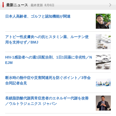
最新ニュース
最終更新 8月6日
日本人高齢者、ゴルフと認知機能が関連
アトピー性皮膚炎への抗ヒスタミン薬、ルーチン使
用を支持せず／BMJ
HIV-1感染者への週1回配合剤、1日1回薬に非劣性／N
EJM
断水時の熱中症や災害関連死を防ぐポイント／3学会
合同記者会見
長鎖脂肪酸代謝異常症患者のエネルギー代謝を改善
／ウルトラジェニクス ジャパン