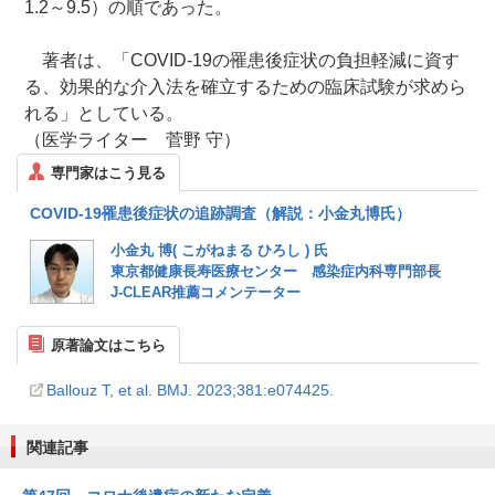
1.2～9.5）の順であった。
著者は、「COVID-19の罹患後症状の負担軽減に資す
る、効果的な介入法を確立するための臨床試験が求めら
れる」としている。
（医学ライター 菅野 守）
専門家はこう見る
COVID-19罹患後症状の追跡調査（解説：小金丸博氏）
小金丸 博( こがねまる ひろし ) 氏
東京都健康長寿医療センター 感染症内科専門部長
J-CLEAR推薦コメンテーター
原著論文はこちら
Ballouz T, et al. BMJ. 2023;381:e074425.
関連記事