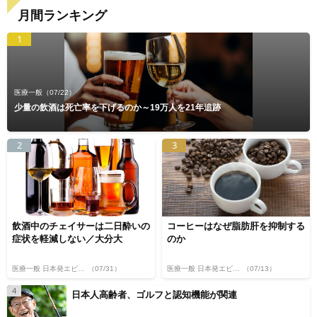
月間ランキング
1
医療一般
（07/22）
少量の飲酒は死亡率を下げるのか～19万人を21年追跡
2
3
飲酒中のチェイサーは二日酔いの
コーヒーはなぜ脂肪肝を抑制する
症状を軽減しない／大分大
のか
医療一般 日本発エビデンス
（07/31）
医療一般 日本発エビデンス
（07/13）
4
日本人高齢者、ゴルフと認知機能が関連