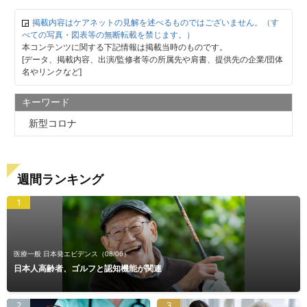
掲載内容はケアネットの見解を述べるものではございません。（す
べての写真・図表等の無断転載を禁じます。）
本コンテンツに関する下記情報は掲載当時のものです。
[データ、掲載内容、出演/監修者等の所属先や肩書、提供先の企業/団体
名やリンクなど]
キーワード
新型コロナ
週間ランキング
1
医療一般 日本発エビデンス
（08/06）
日本人高齢者、ゴルフと認知機能が関連
2
3