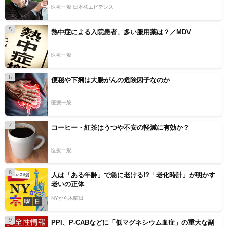
医療一般 日本発エビデンス
5
熱中症による入院患者、多い服用薬は？／MDV
医療一般
6
便秘や下痢は大腸がんの危険因子なのか
医療一般
7
コーヒー・紅茶はうつや不安の軽減に有効か？
医療一般
8
人は「ある年齢」で急に老ける!?「老化時計」が明かす
老いの正体
NYから木曜日
9
PPI、P-CABなどに「低マグネシウム血症」の重大な副