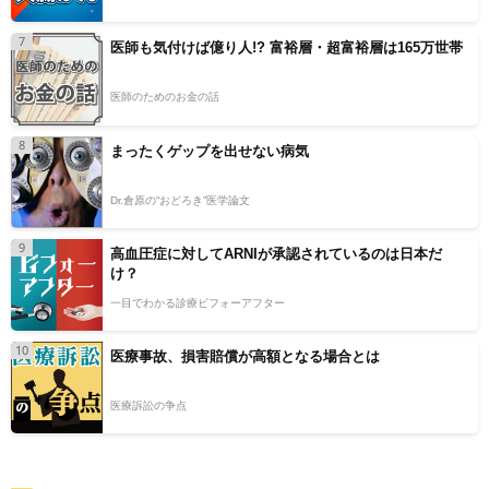
7
医師も気付けば億り人!? 富裕層・超富裕層は165万世帯
医師のためのお金の話
8
まったくゲップを出せない病気
Dr.倉原の“おどろき”医学論文
9
高血圧症に対してARNIが承認されているのは日本だ
け？
一目でわかる診療ビフォーアフター
10
医療事故、損害賠償が高額となる場合とは
医療訴訟の争点