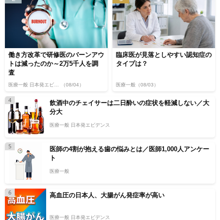
働き方改革で研修医のバーンアウ
臨床医が見落としやすい認知症の
トは減ったのか～2万5千人を調
タイプは？
査
医療一般 日本発エビデンス
（08/04）
医療一般
（08/03）
4
飲酒中のチェイサーは二日酔いの症状を軽減しない／大
分大
医療一般 日本発エビデンス
5
医師の4割が抱える歯の悩みとは／医師1,000人アンケー
ト
医療一般
6
高血圧の日本人、大腸がん発症率が高い
医療一般 日本発エビデンス