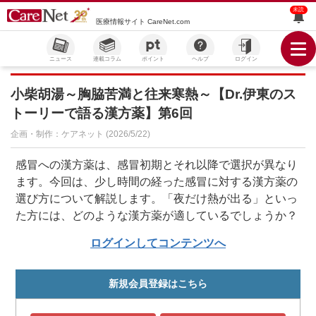
未読
医療情報サイト CareNet.com
ニュース
連載コラム
ポイント
ヘルプ
ログイン
小柴胡湯～胸脇苦満と往来寒熱～【Dr.伊東のス
トーリーで語る漢方薬】第6回
企画・制作：ケアネット (2026/5/22)
感冒への漢方薬は、感冒初期とそれ以降で選択が異なり
ます。今回は、少し時間の経った感冒に対する漢方薬の
選び方について解説します。「夜だけ熱が出る」といっ
た方には、どのような漢方薬が適しているでしょうか？
ログインしてコンテンツへ
新規会員登録はこちら