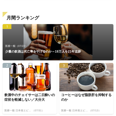
月間ランキング
1
医療一般
（07/22）
少量の飲酒は死亡率を下げるのか～19万人を21年追跡
2
3
飲酒中のチェイサーは二日酔いの
コーヒーはなぜ脂肪肝を抑制する
症状を軽減しない／大分大
のか
医療一般 日本発エビデンス
（07/31）
医療一般 日本発エビデンス
（07/13）