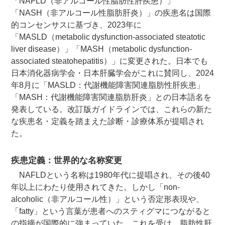
「NAFLD（非アルコール性脂肪性肝疾患）」
「NASH（非アルコール性脂肪肝炎）」の疾患名は国際
的コンセンサスに基づき、2023年に
「MASLD（metabolic dysfunction-associated steatotic
liver disease）」「MASH（metabolic dysfunction-
associated steatohepatitis）」に変更された。日本でも
日本消化器病学会・日本肝臓学会がこれに賛同し、2024
年8月に「MASLD：代謝機能障害関連脂肪性肝疾患」
「MASH：代謝機能障害関連脂肪肝炎」との日本語名を
発表している。改訂版ガイドラインでは、これらの新た
な疾患名・定義を踏まえた診断・診療体系が提唱され
た。
疾患定義：世界的な名称変更
NAFLDという名称は1980年代に提唱され、その後40
年以上にわたり使用されてきた。しかし「non-
alcoholic（非アルコール性）」という否定形表現や、
「fatty」という言葉が患者へのスティグマにつながると
の指摘が国際的に強まっていた。これを受け、脂肪性肝