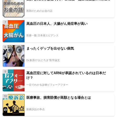
医師のためのお金の話
7
高血圧の日本人、大腸がん発症率が高い
医療一般 日本発エビデンス
8
まったくゲップを出せない病気
Dr.倉原の“おどろき”医学論文
9
高血圧症に対してARNIが承認されているのは日本だ
け？
一目でわかる診療ビフォーアフター
10
医療事故、損害賠償が高額となる場合とは
医療訴訟の争点