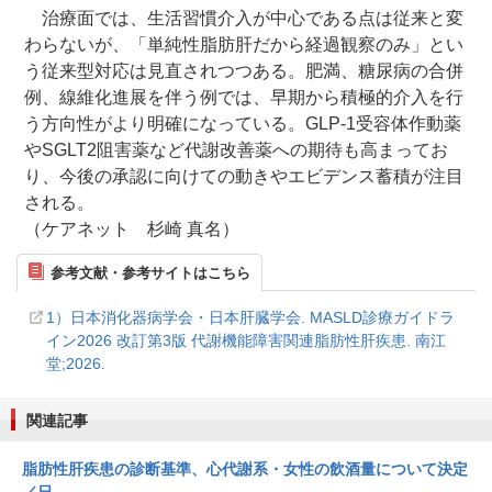
治療面では、生活習慣介入が中心である点は従来と変
わらないが、「単純性脂肪肝だから経過観察のみ」とい
う従来型対応は見直されつつある。肥満、糖尿病の合併
例、線維化進展を伴う例では、早期から積極的介入を行
う方向性がより明確になっている。GLP-1受容体作動薬
やSGLT2阻害薬など代謝改善薬への期待も高まってお
り、今後の承認に向けての動きやエビデンス蓄積が注目
される。
（ケアネット 杉崎 真名）
参考文献・参考サイトはこちら
1）日本消化器病学会・日本肝臓学会. MASLD診療ガイドラ
イン2026 改訂第3版 代謝機能障害関連脂肪性肝疾患. 南江
堂;2026.
関連記事
脂肪性肝疾患の診断基準、心代謝系・女性の飲酒量について決定