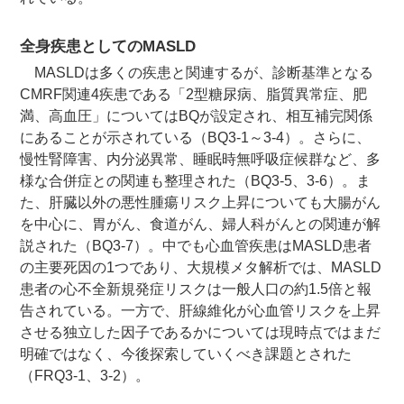
全身疾患としてのMASLD
MASLDは多くの疾患と関連するが、診断基準となる
CMRF関連4疾患である「2型糖尿病、脂質異常症、肥
満、高血圧」についてはBQが設定され、相互補完関係
にあることが示されている（BQ3-1～3-4）。さらに、
慢性腎障害、内分泌異常、睡眠時無呼吸症候群など、多
様な合併症との関連も整理された（BQ3-5、3-6）。ま
た、肝臓以外の悪性腫瘍リスク上昇についても大腸がん
を中心に、胃がん、食道がん、婦人科がんとの関連が解
説された（BQ3-7）。中でも心血管疾患はMASLD患者
の主要死因の1つであり、大規模メタ解析では、MASLD
患者の心不全新規発症リスクは一般人口の約1.5倍と報
告されている。一方で、肝線維化が心血管リスクを上昇
させる独立した因子であるかについては現時点ではまだ
明確ではなく、今後探索していくべき課題とされた
（FRQ3-1、3-2）。