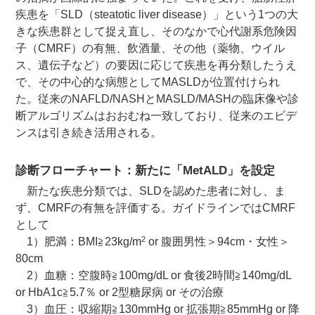
疾患を「SLD（steatotic liver disease）」という1つの大
きな疾患群として捉え直し、そのなかで心代謝系危険因
子（CMRF）の有無、飲酒量、その他（薬物、ウイル
ス、遺伝子など）の要因に応じて疾患を再分類したうえ
で、その中心的な病態としてMASLDが位置付けられ
た。従来のNAFLD/NASHとMASLD/MASHの臨床像や診
断アルゴリズムはおおむね一致しており、従来のエビデ
ンスは引き続き活用される。
診断フローチャート：新たに「MetALD」を設定
新たな疾患分類では、SLDを認めた患者に対し、ま
ず、CMRFの有無を評価する。ガイドラインではCMRF
として
2
1）肥満：BMI≧23kg/m
or 腹囲男性＞94cm・女性＞
80cm
2）血糖：空腹時≧100mg/dL or 食後2時間≧140mg/dL
or HbA1c≧5.7％ or 2型糖尿病 or その治療
3）血圧：収縮期≧130mmHg or 拡張期≧85mmHg or 降