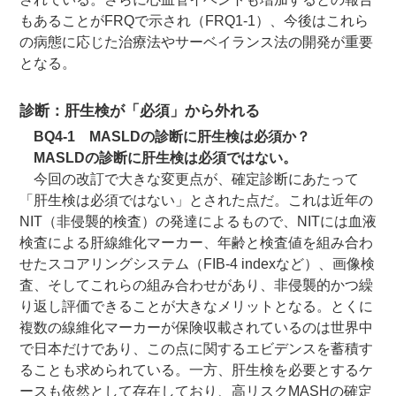
もあることがFRQで示され（FRQ1-1）、今後はこれら
の病態に応じた治療法やサーベイランス法の開発が重要
となる。
診断：肝生検が「必須」から外れる
BQ4-1 MASLDの診断に肝生検は必須か？
MASLDの診断に肝生検は必須ではない。
今回の改訂で大きな変更点が、確定診断にあたって
「肝生検は必須ではない」とされた点だ。これは近年の
NIT（非侵襲的検査）の発達によるもので、NITには血液
検査による肝線維化マーカー、年齢と検査値を組み合わ
せたスコアリングシステム（FIB-4 indexなど）、画像検
査、そしてこれらの組み合わせがあり、非侵襲的かつ繰
り返し評価できることが大きなメリットとなる。とくに
複数の線維化マーカーが保険収載されているのは世界中
で日本だけであり、この点に関するエビデンスを蓄積す
ることも求められている。一方、肝生検を必要とするケ
ースも依然として存在しており、高リスクMASHの確定