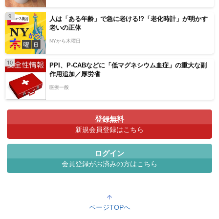
9
人は「ある年齢」で急に老ける!?「老化時計」が明かす
老いの正体
NYから木曜日
10
PPI、P-CABなどに「低マグネシウム血症」の重大な副
作用追加／厚労省
医療一般
登録無料
新規会員登録はこちら
ログイン
会員登録がお済みの方はこちら
ページTOPへ