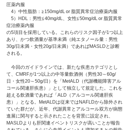
圧薬内服
4）中性脂肪：≧150mg/dL or 脂質異常症治療薬内服
5）HDL：男性≦40mg/dL、女性≦50mg/dL or 脂質異常
症治療薬内服
の5項目を採用している。これらのリスク因子が1つ以上
あり、かつ飲酒量が基準未満（純エタノール量：男性
30g/日未満・女性20g/日未満）であればMASLDと診断
される。
今回のガイドラインでは、新たな疾患カテゴリとし
て、CMRFが1つ以上の中等量飲酒例（男性30～60g/
日・女性20～50g/日）を「MetALD（代謝機能障害アル
コール関連肝疾患）」として独立して規定した。これを
超える飲酒量であれば「ALD（アルコール関連肝疾
患）」となる。MetALDは従来ではNAFLDから除外され
ていた群だが、近年、代謝異常とアルコール双方が病態
進展に関与すると示されたことを背景に設定され、
MASLDよりも肝関連イベントリスクが高いことが報告
されている。さらに心血管イベントも増加するとの報告