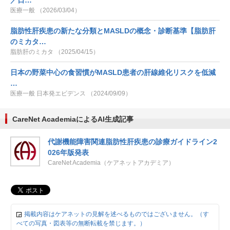
／日…
医療一般 （2026/03/04）
脂肪性肝疾患の新たな分類とMASLDの概念・診断基準【脂肪肝
のミカタ…
脂肪肝のミカタ （2025/04/15）
日本の野菜中心の食習慣がMASLD患者の肝線維化リスクを低減
…
医療一般 日本発エビデンス （2024/09/09）
CareNet AcademiaによるAI生成記事
代謝機能障害関連脂肪性肝疾患の診療ガイドライン2
026年版発表
CareNet Academia（ケアネットアカデミア）
掲載内容はケアネットの見解を述べるものではございません。（す
べての写真・図表等の無断転載を禁じます。）