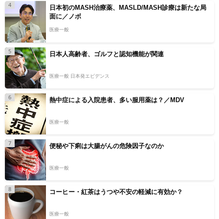
4
日本初のMASH治療薬、MASLD/MASH診療は新たな局
面に／ノボ
医療一般
5
日本人高齢者、ゴルフと認知機能が関連
医療一般 日本発エビデンス
6
熱中症による入院患者、多い服用薬は？／MDV
医療一般
7
便秘や下痢は大腸がんの危険因子なのか
医療一般
8
コーヒー・紅茶はうつや不安の軽減に有効か？
医療一般