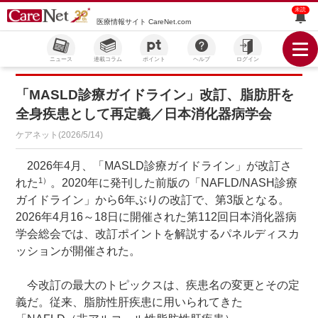
未読
医療情報サイト CareNet.com
ニュース
連載コラム
ポイント
ヘルプ
ログイン
「MASLD診療ガイドライン」改訂、脂肪肝を
全身疾患として再定義／日本消化器病学会
ケアネット(2026/5/14)
2026年4月、「MASLD診療ガイドライン」が改訂さ
1）
れた
。2020年に発刊した前版の「NAFLD/NASH診療
ガイドライン」から6年ぶりの改訂で、第3版となる。
2026年4月16～18日に開催された第112回日本消化器病
学会総会では、改訂ポイントを解説するパネルディスカ
ッションが開催された。
今改訂の最大のトピックスは、疾患名の変更とその定
義だ。従来、脂肪性肝疾患に用いられてきた