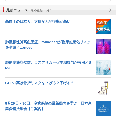
最新ニュース
最終更新 8月7日
高血圧の日本人、大腸がん発症率が高い
肺動脈性肺高血圧症、ralinepagが臨床的悪化リスク
を半減／Lancet
腫瘍崩壊症候群、ラスブリカーゼ早期投与が有用／B
MJ
GLP-1薬は骨折リスクを上げる？下げる？
8月29日・30日、産業保健の最新動向を学ぶ！日本産
業保健法学会【ご案内】