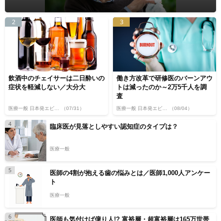
2
3
飲酒中のチェイサーは二日酔いの
働き方改革で研修医のバーンアウ
症状を軽減しない／大分大
トは減ったのか～2万5千人を調
査
医療一般 日本発エビデンス
（07/31）
医療一般 日本発エビデンス
（08/04）
4
臨床医が見落としやすい認知症のタイプは？
医療一般
5
医師の4割が抱える歯の悩みとは／医師1,000人アンケー
ト
医療一般
6
医師も気付けば億り人!? 富裕層・超富裕層は165万世帯