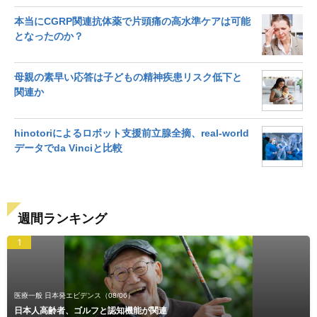
本当にCGRP関連抗体薬で片頭痛の高水準ケアは可能
となったのか？
母親の素早い応答は子どもの精神疾患リスク低下と
関連か
hinotoriによるロボット支援前立腺全摘、real-world
データでda Vinciと比較
週間ランキング
1
医療一般 日本発エビデンス
（08/06）
日本人高齢者、ゴルフと認知機能が関連