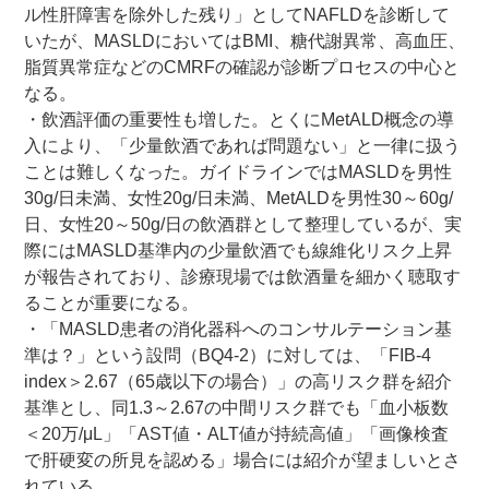
ル性肝障害を除外した残り」としてNAFLDを診断して
いたが、MASLDにおいてはBMI、糖代謝異常、高血圧、
脂質異常症などのCMRFの確認が診断プロセスの中心と
なる。
・飲酒評価の重要性も増した。とくにMetALD概念の導
入により、「少量飲酒であれば問題ない」と一律に扱う
ことは難しくなった。ガイドラインではMASLDを男性
30g/日未満、女性20g/日未満、MetALDを男性30～60g/
日、女性20～50g/日の飲酒群として整理しているが、実
際にはMASLD基準内の少量飲酒でも線維化リスク上昇
が報告されており、診療現場では飲酒量を細かく聴取す
ることが重要になる。
・「MASLD患者の消化器科へのコンサルテーション基
準は？」という設問（BQ4-2）に対しては、「FIB-4
index＞2.67（65歳以下の場合）」の高リスク群を紹介
基準とし、同1.3～2.67の中間リスク群でも「血小板数
＜20万/μL」「AST値・ALT値が持続高値」「画像検査
で肝硬変の所見を認める」場合には紹介が望ましいとさ
れている。