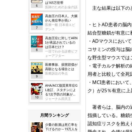
は165万世帯
6
医師のためのお金の話
主な結果は以下の
高血圧の日本人、大腸
がん発症率が高い
・ヒトAD患者の脳内
医療一般 日本発エビ
7
デンス
結合型糖鎖が有意に
高血圧症に対してARN
・ADマウスにおい
Iが承認されているの
は日本だけ？
コサミンの投与は脳
8
一目でわかる診療ビフ
ォーアフター
な野生型マウスでは
医療事故、損害賠償が
・電子カルテ解析の
高額となる場合とは
用者と比較して全死因
医療訴訟の争点
9
・MCI患者におい
AHA/ACC脂質異常症G
ク）が25％有意に上昇
L改訂、スタチンによ
る1次予防の対象が大
10
幅に拡大／JAMA
ジャーナル四天王
著者らは、脳内の過
指摘している。糖鎖
月間ランキング
認知症リスクを抱え
少量の飲酒は死亡率を
下げるのか～19万人を
懸念され、今後は厳