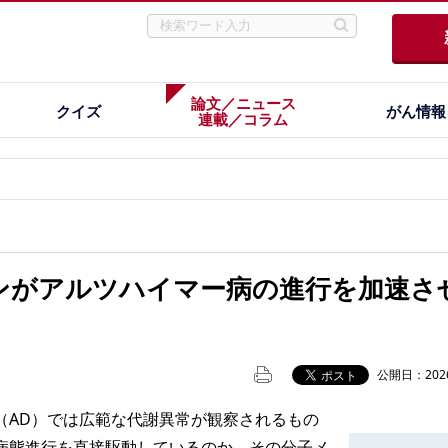
論文／ニュース
クイズ
がん情報
連載／コラム
ンがアルツハイマー病の進行を加速さ
公開日：2026
AD）では広範な代謝異常が観察されるもの
病態進行を直接駆動しているのか、その分子メ