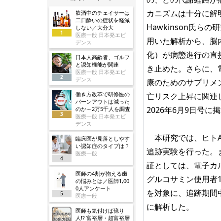
カニズムは十分に解明
飲酒中のチェイサーは
二日酔いの症状を軽減
Hawkinson氏
しない／大分大
1
医療一般 日本発エビ
用いた解析から、脳
デンス
化）が病態進行の直
日本人高齢者、ゴルフ
と認知機能が関連
き止めた。さらに、
医療一般 日本発エビ
2
デンス
康のためのサプリメ
働き方改革で研修医の
亡リスク上昇に関連して
バーンアウトは減った
2026年6月9日号に
のか～2万5千人を調査
3
医療一般 日本発エビ
デンス
本研究では、ヒトA
臨床医が見落としやす
い認知症のタイプは？
追跡実験を行った。
医療一般
4
証としては、電子カル
医師の4割が抱える歯
グルコサミン使用者1,
の悩みとは／医師1,00
0人アンケート
を対象に、追跡期間中
5
医療一般
に解析した。
医師も気付けば億り
人!? 富裕層・超富裕層