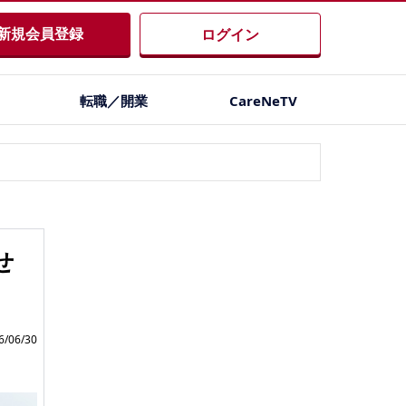
新規会員登録
ログイン
転職／開業
CareNeTV
せ
/06/30