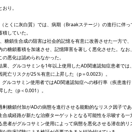
とおり。
（とくに灰白質）では、病期（Braakステージ）の進行に伴って
蓄積していた。
て、糖鎖生合成の阻害は社会的記憶を有意に改善させた一方で、
内の糖鎖蓄積を加速させ、記憶障害を著しく悪化させた。なお
この悪化は認められなかった。
結果、グルコサミンを1年以上使用したAD関連認知症患者では
死亡リスクが25％有意に上昇した（p＝0.0023）。
て、グルコサミン使用者ではAD関連認知症への移行率（疾患進行
した（p＜0.001）。
剰糖鎖付加がADの病態を進行させる能動的なリスク因子であ
生合成経路が新たな治療ターゲットとなる可能性を示唆する一
る患者がグルコサミン使用によって病態を悪化させる潜在的リ
密な臨床試験による検証が必要であると結論付けている。