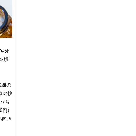
や死
イン版
代謝の
タの検
（うち
50例）
ろ向き