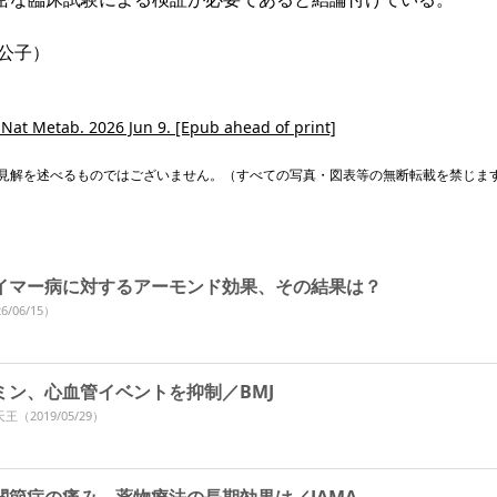
公子）
 Nat Metab. 2026 Jun 9. [Epub ahead of print]
見解を述べるものではございません。（すべての写真・図表等の無断転載を禁じま
イマー病に対するアーモンド効果、その結果は？
6/06/15）
ミン、心血管イベントを抑制／BMJ
天王
（2019/05/29）