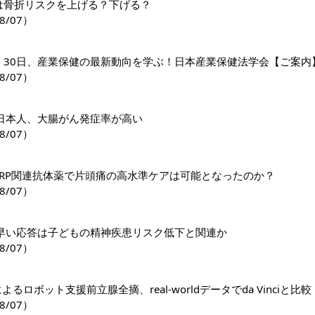
1薬は骨折リスクを上げる？下げる？
8/07）
日・30日、産業保健の最新動向を学ぶ！日本産業保健法学会【ご案内
8/07）
日本人、大腸がん発症率が高い
8/07）
GRP関連抗体薬で片頭痛の高水準ケアは可能となったのか？
8/07）
早い応答は子どもの精神疾患リスク低下と関連か
8/07）
riによるロボット支援前立腺全摘、real-worldデータでda Vinciと比較
8/07）