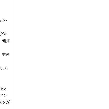
N-
グル
、健康
、非使
リス
ると
方で、
スクが