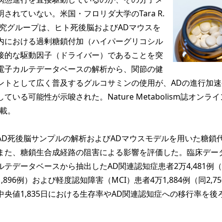
されていない。米国・フロリダ大学のTara R.
らの研究グループは、ヒト死後脳およびADマウスを
内における過剰糖鎖付加（ハイパーグリコシル
接的な駆動因子（ドライバー）であることを突
電子カルテデータベースの解析から、関節の健
ントとして広く普及するグルコサミンの使用が、ADの進行加速
いる可能性が示唆された。Nature Metabolism誌オンラ
掲載。
D死後脳サンプルの解析およびADマウスモデルを用いた糖鎖
また、糖鎖生合成経路の阻害による影響を評価した。臨床デー
テデータベースから抽出したAD関連認知症患者2万4,481例
896例）および軽度認知障害（MCI）患者4万1,884例（同2,7
央値1,835日における生存率やAD関連認知症への移行率を後