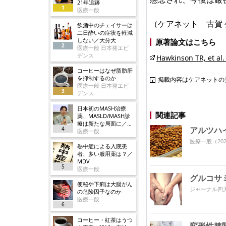
21年追跡
1
医療一般
（ケアネット 古賀 
飲酒中のチェイサーは
二日酔いの症状を軽減
しない／大分大
原著論文はこちら
2
医療一般 日本発エビ
デンス
Hawkinson TR, et al.
コーヒーはなぜ脂肪肝
を抑制するのか
掲載内容はケアネットの
医療一般 日本発エビ
3
デンス
日本初のMASH治療
関連記事
薬、MASLD/MASH診
療は新たな局面に／ノ
アルツハ
4
ボ
医療一般
医療一般
（202
熱中症による入院患
者、多い服用薬は？／
MDV
5
医療一般
グルコサ
便秘や下痢は大腸がん
ジャーナル四
の危険因子なのか
医療一般
6
コーヒー・紅茶はうつ