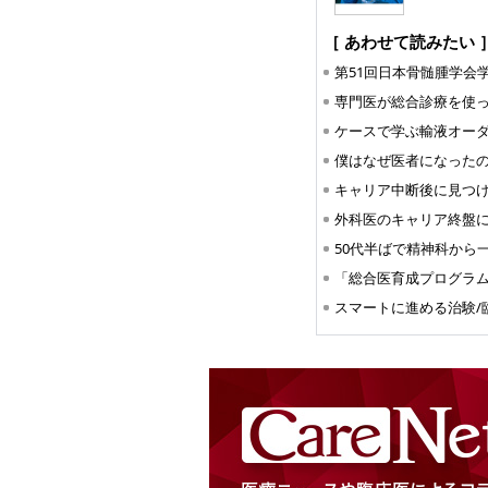
［ あわせて読みたい 
第51回日本骨髄腫学会
ケースで学ぶ輸液オー
スマートに進める治験/