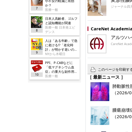
変形性膝
や不安の軽減に有効
か？
ジャーナル四
7
医療一般
日本人高齢者、ゴルフ
と認知機能が関連
医療一般 日本発エビ
CareNet Acade
8
デンス
アルツハ
人は「ある年齢」で急
CareNet 
に老ける!?「老化時
計」が明かす老いの正
9
体
NYから木曜日
PPI、P-CABなどに
「低マグネシウム血
このページを印刷す
症」の重大な副作用追
10
加／厚労省
医療一般
［ 最新ニュース ］
肺動脈性肺
（2026/0
腫瘍崩壊
（2026/0