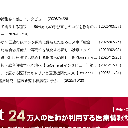
］
（2026/04/28）
学術集会：独占インタビュー
（2026/03/27）
専門医が総合診療を使って成長する秘訣――50代からの学び直しのコツを教育のプロに聞く【ReGeneral インタビュー】第6回
（2026/03/18）
ダー
（2026/02/25）
僕はなぜ医者になったのか？ 医療行政マンを原点に帰らせたある出来事「総合医育成プログラム」インタビュー【ReGeneral インタビュー】第5回
（2026/02/05）
キャリア中断後に見つけた 総合診療能力で専門性を強化する新しい診療スタイル【ReGeneral インタビュー】第4回
（2025/12/25）
外科医のキャリア終盤に思い出した 何でも診られる医者への憧れ【ReGeneral インタビュー】第3回
（2025/12/15）
50代半ばで精神科から一転・総合診療でへき地へ【ReGeneral インタビュー】第2回
（2025/11/24）
「総合医育成プログラム」で広がる医師のキャリアと医療機関の未来【ReGeneral インタビュー】第1回
（2025/10/28）
臨床研究～臨床研究中核病院に学ぶ～