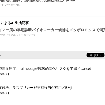
関節症の痛み、薬物療法の長期効果は／JAMA
天王
（2019/01/16）
miaによるAI生成記事
イマー病の早期診断バイオマーカー候補をメタボロミクスで同
Academia（ケアネットアカデミア）
る
高血圧症、ralinepagが臨床的悪化リスクを半減／Lancet
8/07）
症候群、ラスブリカーゼ早期投与が有用／BMJ
8/07）