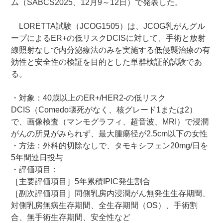
ム（SABCS2025、12月9～12日）で発表した。
LORETTA試験（JCOG1505）は、JCOG乳がんグル
ープによるER+の低リスクDCISに対して、手術と放射
線照射なしで内分泌療法のみを実施する低侵襲治療の有
効性と安全性の検証を目的とした単群検証的試験であ
る。
・対象：40歳以上のER+/HER2-の低リスク
DCIS（Comedo壊死がなく、核グレード1または2）
で、画像検査（マンモグラフィ、超音波、MRI）で浸潤
がんの所見がみられず、最大腫瘍径が2.5cm以下の女性
・方法：外科的切除なしで、タモキシフェン20mg/日を
5年間連日投与
・評価項目：
［主要評価項目］5年累積IPIC発生割合
［副次評価項目］同側乳房内浸潤がん無発生生存期間、
対側乳房無病生存期間、全生存期間（OS）、手術割
合、無手術生存期間、安全性など