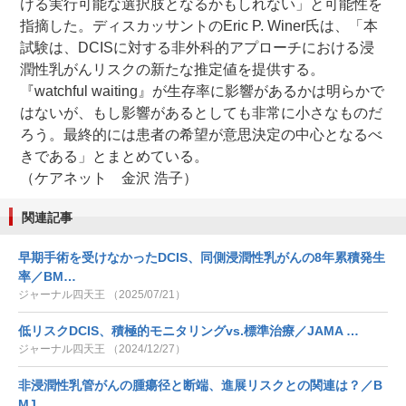
ける実行可能な選択肢となるかもしれない」と可能性を
指摘した。ディスカッサントのEric P. Winer氏は、「本
試験は、DCISに対する非外科的アプローチにおける浸
潤性乳がんリスクの新たな推定値を提供する。
『watchful waiting』が生存率に影響があるかは明らかで
はないが、もし影響があるとしても非常に小さなものだ
ろう。最終的には患者の希望が意思決定の中心となるべ
きである」とまとめている。
（ケアネット 金沢 浩子）
関連記事
早期手術を受けなかったDCIS、同側浸潤性乳がんの8年累積発生
率／BM…
ジャーナル四天王 （2025/07/21）
低リスクDCIS、積極的モニタリングvs.標準治療／JAMA …
ジャーナル四天王 （2024/12/27）
非浸潤性乳管がんの腫瘍径と断端、進展リスクとの関連は？／B
MJ …