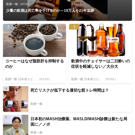
医療一般
（07/22）
少量の飲酒は死亡率を下げるのか～19万人を21年追跡
2
3
コーヒーはなぜ脂肪肝を抑制する
飲酒中のチェイサーは二日酔いの
のか
症状を軽減しない／大分大
医療一般 日本発エビデンス
（07/13）
医療一般 日本発エビデンス
（07/31）
4
死亡リスクが低下する適切な筋トレ時間は？
医療一般
5
日本初のMASH治療薬、MASLD/MASH診療は新たな局
面に／ノボ
医療一般