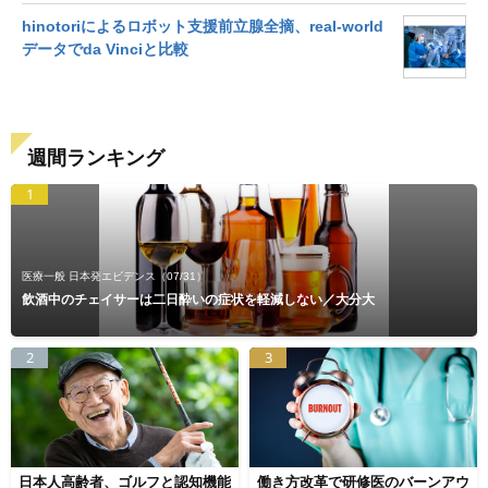
hinotoriによるロボット支援前立腺全摘、real-world
データでda Vinciと比較
週間ランキング
1
医療一般 日本発エビデンス
（07/31）
飲酒中のチェイサーは二日酔いの症状を軽減しない／大分大
2
3
日本人高齢者、ゴルフと認知機能
働き方改革で研修医のバーンアウ