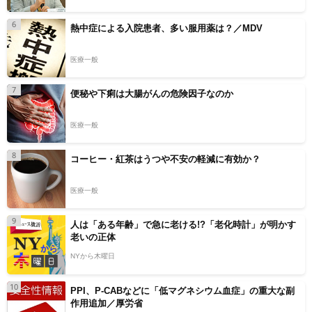
6
熱中症による入院患者、多い服用薬は？／MDV
医療一般
7
便秘や下痢は大腸がんの危険因子なのか
医療一般
8
コーヒー・紅茶はうつや不安の軽減に有効か？
医療一般
9
人は「ある年齢」で急に老ける!?「老化時計」が明かす
老いの正体
NYから木曜日
10
PPI、P-CABなどに「低マグネシウム血症」の重大な副
作用追加／厚労省