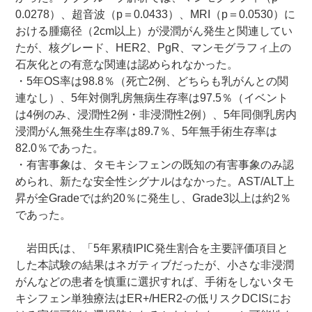
0.0278）、超音波（p＝0.0433）、MRI（p＝0.0530）に
おける腫瘍径（2cm以上）が浸潤がん発生と関連してい
たが、核グレード、HER2、PgR、マンモグラフィ上の
石灰化との有意な関連は認められなかった。
・5年OS率は98.8％（死亡2例、どちらも乳がんとの関
連なし）、5年対側乳房無病生存率は97.5％（イベント
は4例のみ、浸潤性2例・非浸潤性2例）、5年同側乳房内
浸潤がん無発生生存率は89.7％、5年無手術生存率は
82.0％であった。
・有害事象は、タモキシフェンの既知の有害事象のみ認
められ、新たな安全性シグナルはなかった。AST/ALT上
昇が全Gradeでは約20％に発生し、Grade3以上は約2％
であった。
岩田氏は、「5年累積IPIC発生割合を主要評価項目と
した本試験の結果はネガティブだったが、小さな非浸潤
がんなどの患者を慎重に選択すれば、手術をしないタモ
キシフェン単独療法はER+/HER2-の低リスクDCISにお