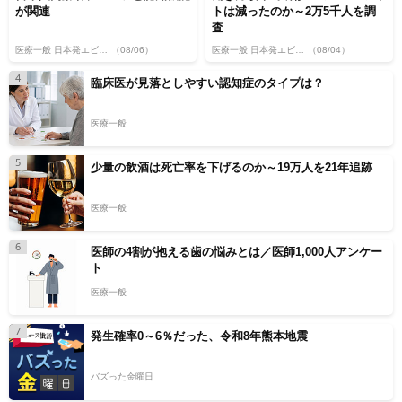
が関連
トは減ったのか～2万5千人を調
査
医療一般 日本発エビデンス
（08/06）
医療一般 日本発エビデンス
（08/04）
4
臨床医が見落としやすい認知症のタイプは？
医療一般
5
少量の飲酒は死亡率を下げるのか～19万人を21年追跡
医療一般
6
医師の4割が抱える歯の悩みとは／医師1,000人アンケー
ト
医療一般
7
発生確率0～6％だった、令和8年熊本地震
バズった金曜日