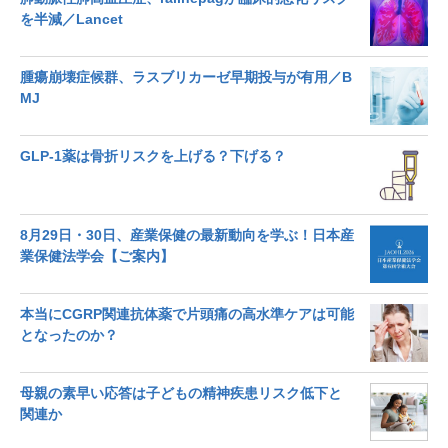
を半減／Lancet
腫瘍崩壊症候群、ラスブリカーゼ早期投与が有用／B
MJ
GLP-1薬は骨折リスクを上げる？下げる？
8月29日・30日、産業保健の最新動向を学ぶ！日本産
業保健法学会【ご案内】
本当にCGRP関連抗体薬で片頭痛の高水準ケアは可能
となったのか？
母親の素早い応答は子どもの精神疾患リスク低下と
関連か