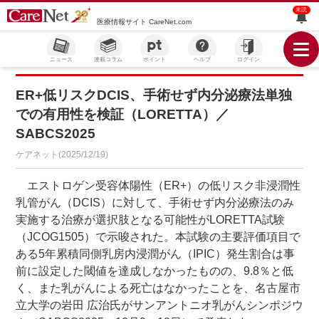
未読
医療情報サイト CareNet.com
ニュース
連載コラム
ポイント
ヘルプ
ログイン
ER+低リスクDCIS、手術せず内分泌療法単独
での有用性を検証（LORETTA）／
SABCS2025
ケアネット(2025/12/19)
エストロゲン受容体陽性（ER+）の低リスク非浸潤性
乳管がん（DCIS）に対して、手術せず内分泌療法のみ
実施する治療が選択肢となる可能性がLORETTA試験
（JCOG1505）で示唆された。本試験の主要評価項目で
ある5年累積同側乳房内浸潤がん（IPIC）発生割合は事
前に設定した閾値を達成しなかったものの、9.8％と低
く、また乳がんによる死亡はなかったことを、名古屋市
立大学の岩田 広治氏がサンアントニオ乳がんシンポジウ