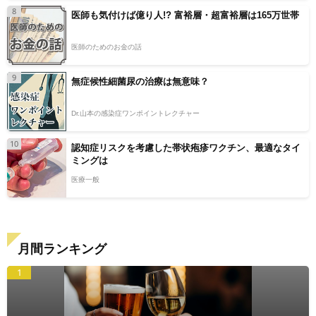
8
医師も気付けば億り人!? 富裕層・超富裕層は165万世帯
医師のためのお金の話
9
無症候性細菌尿の治療は無意味？
Dr.山本の感染症ワンポイントレクチャー
10
認知症リスクを考慮した帯状疱疹ワクチン、最適なタイ
ミングは
医療一般
月間ランキング
1