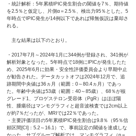
・統計解析：5年累積IPIC発生割合の閾値を7％、期待値
を2.5％と仮定し、片側α＝2.5％、検出力95％とした。5
年時点でIPIC発生が14例以下であれば帰無仮説は棄却さ
れる。
主な結果は以下のとおり。
・2017年7月～2024年1月に344例が登録され、341例が
解析対象となった。5年時点で18例にIPICが発生したた
め、2025年6月に効果・安全性評価委員会より早期中止
が勧告された。データカットオフは2024年12月で、追
跡期間中央値は36ヵ月（範囲：0～80.4ヵ月）であっ
た。年齢中央値は53歳（範囲：40～85歳）、68％が核
グレード1、プロゲステロン受容体（PgR）はほぼ陽
性、腫瘍径はマンモグラフィと超音波検査では2cm以上
が約7％だったが、MRIでは22％であった。
・主要評価項目の5年累積IPIC発生割合は9.8％（95％信
頼区間[CI]：5.2～16.1）で、事前設定の閾値を達成しな
かった。サブグループ解析では、マンモグラフィ（p＝