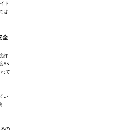
ガイド
Aでは
安全
度評
度AS
されて
てい
例：
いるの