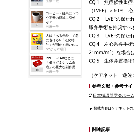
医療一般
CQ 1 無症候性重
7
（LVEF）＞60％
コーヒー・紅茶はうつ
や不安の軽減に有効
CQ 2 LVEFの保た
か？
8
脈弁手術を推奨すべ
医療一般
CQ 3 LVEFの
人は「ある年齢」で急
に老ける!?「老化時
CQ 4 左心系弁手
計」が明かす老いの正
9
体
NYから木曜日
2
21mm/m
）な場合
PPI、P-CABなどに
CQ 5 生体弁置換
「低マグネシウム血
症」の重大な副作用追
10
加／厚労省
医療一般
（ケアネット 遊佐
参考文献・参考サイ
日本循環器学会ホーム
掲載内容はケアネットの
関連記事