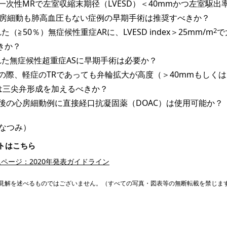
症一次性MRで左室収縮末期径（LVESD）＜40mmかつ左室駆出
、心房細動も肺高血圧もない症例の早期手術は推奨すべきか？
2
れた（≧50％）無症候性重症ARに、LVESD index＞25mm/m
で
きか？
保たれた無症候性超重症ASに早期手術は必要か？
術の際、軽症のTRであっても弁輪拡大が高度（＞40mmもしく
は三尖弁形成を加えるべきか？
術後の心房細動例に直接経口抗凝固薬（DOAC）は使用可能か？
 なつみ）
トはこちら
ページ：2020年発表ガイドライン
見解を述べるものではございません。（すべての写真・図表等の無断転載を禁じま