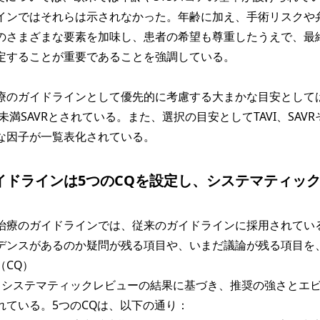
インではそれらは示されなかった。年齢に加え、手術リスクや
のさまざまな要素を加味し、患者の希望も尊重したうえで、最
定することが重要であることを強調している。
のガイドラインとして優先的に考慮する大まかな目安として
5歳未満SAVRとされている。また、選択の目安としてTAVI、SAV
な因子が一覧表化されている。
イドラインは5つのCQを設定し、システマティッ
療のガイドラインでは、従来のガイドラインに採用されてい
デンスがあるのか疑問が残る項目や、いまだ議論が残る項目を
（CQ）
、システマティックレビューの結果に基づき、推奨の強さとエ
れている。5つのCQは、以下の通り：