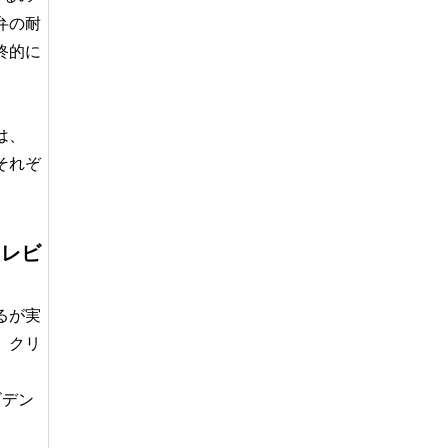
弁の耐
終的に
は、
Rそれぞ
クレビ
るが実
、クリ
ビデン