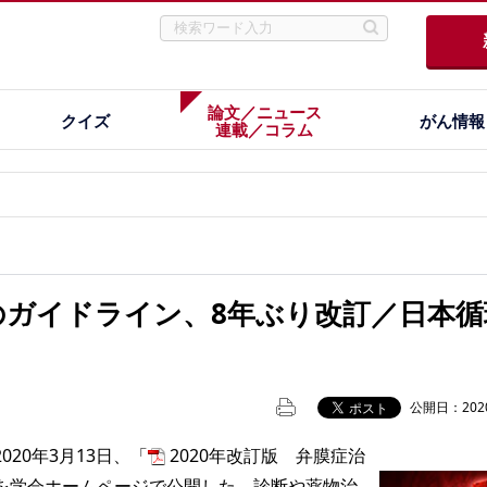
論文／ニュース
クイズ
がん情報
連載／コラム
のガイドライン、8年ぶり改訂／日本循
公開日：2020
20年3月13日、「
2020年改訂版 弁膜症治
を学会ホームページで公開した。診断や薬物治