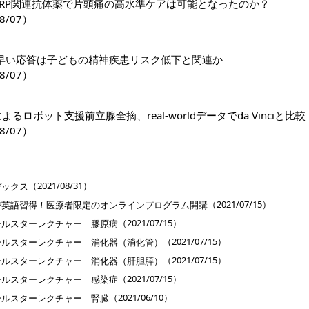
GRP関連抗体薬で片頭痛の高水準ケアは可能となったのか？
8/07）
早い応答は子どもの精神疾患リスク低下と関連か
8/07）
riによるロボット支援前立腺全摘、real-worldデータでda Vinciと比較
8/07）
］
（2021/08/31）
デックス
（2021/07/15）
で英語習得！医療者限定のオンラインプログラム開講
（2021/07/15）
ールスターレクチャー 膠原病
（2021/07/15）
ールスターレクチャー 消化器（消化管）
（2021/07/15）
ールスターレクチャー 消化器（肝胆膵）
（2021/07/15）
ールスターレクチャー 感染症
（2021/06/10）
ールスターレクチャー 腎臓