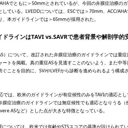
CC/AHAでともに＞50mmとされているが、今回の弁膜症治療の
している。LVEDDについては、ESCでは＞70mm、ACC/AH
り、本ガイドラインでは＞65mmが採用された。
ドラインはTAVI vs.SAVRで患者背景や解剖学的
S）について、改訂された弁膜症治療のガイドラインでは重症
ャートを掲載。真の重症ASを見逃すことのないよう、また中等
ぐことを目的に、SViやLVEFから診断を進められるよう構成
では、欧米のガイドラインが有症候性のみをTAVIの適応とし
弁膜症治療のガイドラインでは無症候性でも適応となりうる（
y severe ASなど）とした点が大きな特徴となっている。
VRの推奨については、欧米では年齢やSTSスコアの基準が設けられて