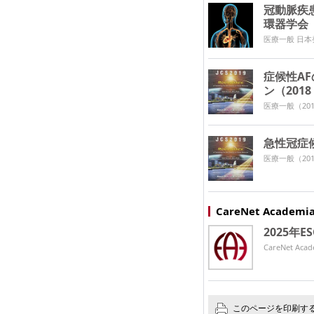
冠動脈疾
環器学会
医療一般 日
症候性A
ン（201
医療一般
（201
急性冠症
医療一般
（201
CareNet Acade
2025年
CareNet 
このページを印刷す