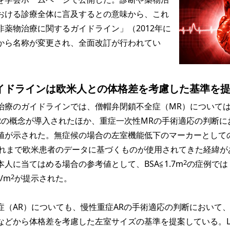
おける診療全体に言及するとの意味から、これ
非薬物治療に関するガイドライン」（2012年に
から名称が変更され、全面改訂が行われてい
イドラインは欧米人との体格差を考慮した基準を
療のガイドラインでは、僧帽弁閉鎖不全症（MR）について
Rの概念が導入されたほか、重症一次性MRの手術適応の判断に
値が示された。無症候の場合の左室機能低下のマーカーとして
は、これまで欧米患者のデータに基づくものが使用されてきた経緯が
2
人に当てはめる場合の参考値として、BSA≦1.7m
の症例では
2
m/m
が提示された。
（AR）についても、慢性重症ARの手術適応の判断において
などから体格差を考慮した左室サイズの基準を提案している。LV