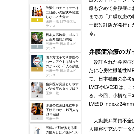
療も含めて弁膜症に
飲酒中のチェイサーは
二日酔いの症状を軽減
までの「弁膜疾患の
しない／大分大
1
医療一般 日本発エビ
一部改訂版が発行）
デンス
る。
日本人高齢者、ゴルフ
と認知機能が関連
医療一般 日本発エビ
2
デンス
弁膜症治療のガ
働き方改革で研修医の
改訂された弁膜症治
バーンアウトは減った
のか～2万5千人を調査
3
たに心房性機能性M
医療一般 日本発エビ
デンス
て、日本独自の参考
臨床医が見落としやす
LVEFやLVESD
い認知症のタイプは？
医療一般
る。今回、小柄な日本
4
LVESD index≧24m
少量の飲酒は死亡率を
下げるのか～19万人を
21年追跡
5
医療一般
大動脈弁閉鎖不全症
医師の4割が抱える歯
人観察研究のデータ
の悩みとは／医師1,00