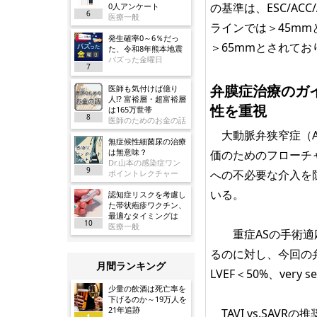
の基準は、ESC/A
0人アンケート
6
医療一般
ラインでは＞45mmと
発生確率0～6％だっ
＞65mmとされてお
た、令和8年熊本地震
バズった金曜日
7
弁膜症治療のガイ
医師も気付けば億り
人!? 富裕層・超富裕層
性を重視
は165万世帯
8
医師のためのお金の話
大動脈弁狭窄症（A
無症候性細菌尿の治療
は無意味？
価のためのフローチ
Dr.山本の感染症ワン
9
への不必要な介入を防
ポイントレクチャー
いる。
認知症リスクを考慮し
た帯状疱疹ワクチン、
最適なタイミングは
10
医療一般
重症ASの手術適応
るのに対し、今回の
月間ランキング
LVEF＜50%、ver
少量の飲酒は死亡率を
下げるのか～19万人を
21年追跡
TAVI vs.SA
1