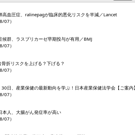
高血圧症、ralinepagが臨床的悪化リスクを半減／Lancet
8/07）
症候群、ラスブリカーゼ早期投与が有用／BMJ
8/07）
1薬は骨折リスクを上げる？下げる？
8/07）
日・30日、産業保健の最新動向を学ぶ！日本産業保健法学会【ご案内
8/07）
日本人、大腸がん発症率が高い
8/07）