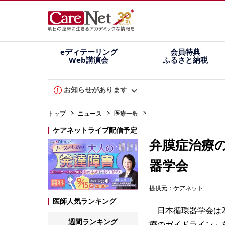
eディテーリング
会員特典
Web講演会
ふるさと納税
お知らせがあります
トップ
ニュース
医療一般
ケアネットライブ配信予定
弁膜症治療
器学会
提供元：
ケアネット
医師人気ランキング
日本循環器学会は20
週間ランキング
療のガイドライン
」