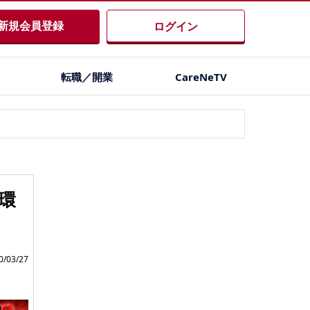
新規会員登録
ログイン
転職／開業
CareNeTV
環
/03/27