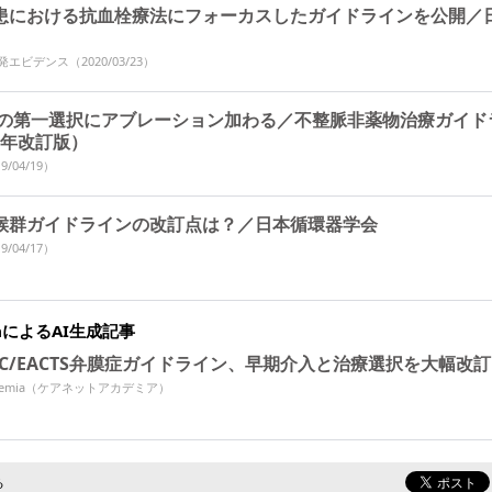
患における抗血栓療法にフォーカスしたガイドラインを公開／
本発エビデンス
（2020/03/23）
Fの第一選択にアブレーション加わる／不整脈非薬物治療ガイド
8 年改訂版）
9/04/19）
候群ガイドラインの改訂点は？／日本循環器学会
9/04/17）
miaによるAI生成記事
ESC/EACTS弁膜症ガイドライン、早期介入と治療選択を大幅改訂
Academia（ケアネットアカデミア）
る