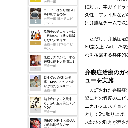
医療一般
に対し、本ガイドラ
コーヒーはなぜ脂肪肝
久性、フレイルなど
を抑制するのか
医療一般 日本発エビ
2
は弁膜症チームで決
デンス
飲酒中のチェイサーは
二日酔いの症状を軽減
ただし、弁膜症治療
しない／大分大
3
医療一般 日本発エビ
80歳以上TAVI、7
デンス
れを考慮する具体的
死亡リスクが低下する
適切な筋トレ時間は？
医療一般
4
弁膜症治療のガ
日本初のMASH治療
ューを実施
薬、MASLD/MASH診
療は新たな局面に／ノ
5
改訂された弁膜症治
ボ
医療一般
際にどの程度のエビ
熱中症による入院患
者、多い服用薬は？／
ニカルクエスチョン
MDV
6
医療一般
として5つ取り上げ
便秘や下痢は大腸がん
ス総体の強さが示さ
の危険因子なのか