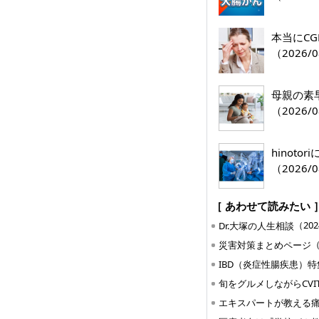
本当にC
（2026/0
母親の素
（2026/0
hinoto
（2026/0
［ あわせて読みたい 
（202
Dr.大塚の人生相談
（
災害対策まとめページ
IBD（炎症性腸疾患）特
エキスパートが教える