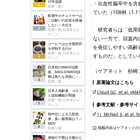
21年追跡
・出血性脳卒中を含
1
医療一般
ていた（108例［1.1％
飲酒中のチェイサーは
二日酔いの症状を軽減
しない／大分大
2
研究者らは「低用量
医療一般 日本発エビ
デンス
ない一方で、頭蓋内
コーヒーはなぜ脂肪肝
を発症しやすい高齢
を抑制するのか
医療一般 日本発エビ
すものだ」としてい
3
デンス
日本初のMASH治療
（ケアネット 杉崎 
薬、MASLD/MASH診
療は新たな局面に／ノ
4
ボ
医療一般
原著論文はこちら
日本人高齢者、ゴルフ
Cloud GC, et al. JA
と認知機能が関連
医療一般 日本発エビ
5
参考文献・参考サイ
デンス
1）McNeil JJ, et al. 
熱中症による入院患
者、多い服用薬は？／
MDV
6
掲載内容はケアネットの
医療一般
便秘や下痢は大腸がん