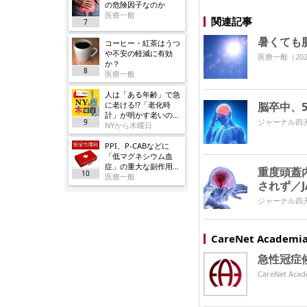
の危険因子なのか
医療一般
関連記事
7
暑くても
コーヒー・紅茶はうつ
や不安の軽減に有効
医療一般
（202
か？
8
医療一般
人は「ある年齢」で急
に老ける!?「老化時
脳卒中、5
計」が明かす老いの正
ジャーナル四
9
体
NYから木曜日
PPI、P-CABなどに
「低マグネシウム血
症」の重大な副作用追
重度頭蓋
10
加／厚労省
医療一般
されず／J
ジャーナル四
CareNet Acade
急性冠症
CareNet 