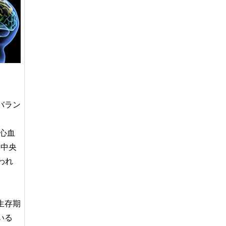
バラン
の心血
間中央
行われ
生存期
いる