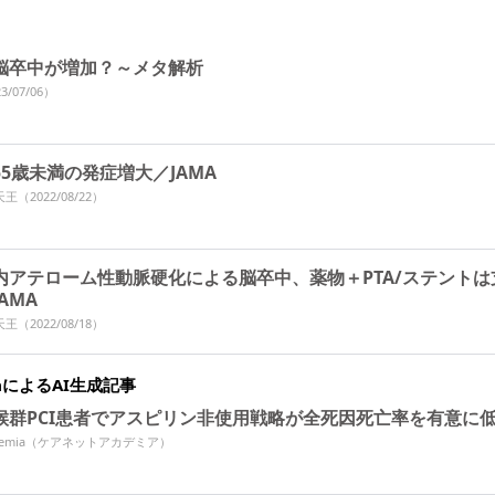
脳卒中が増加？～メタ解析
3/07/06）
5歳未満の発症増大／JAMA
天王
（2022/08/22）
内アテローム性動脈硬化による脳卒中、薬物＋PTA/ステントは
AMA
天王
（2022/08/18）
miaによるAI生成記事
候群PCI患者でアスピリン非使用戦略が全死因死亡率を有意に
Academia（ケアネットアカデミア）