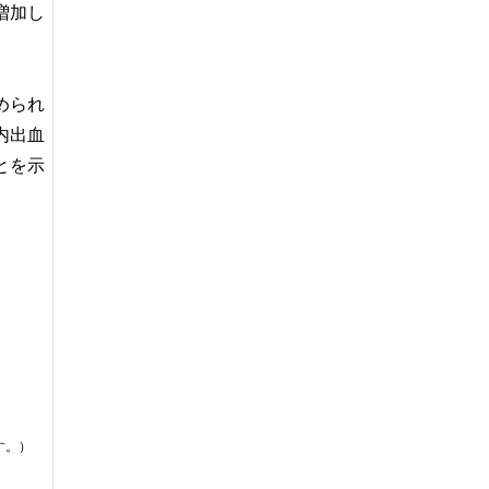
増加し
められ
内出血
とを示
す。）