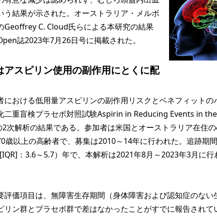
いう結果が示された。オーストラリア・メルボ
offrey C. Cloud氏らによる本研究の結果
k Open誌2023年7月26日号に掲載された。
はアスピリン使用の副作用にとくに配
における低用量アスピリンの副作用リスクとベネフィットの
検プラセボ対照試験Aspirin in Reducing Events in the
REE）の2次解析の結果である。参加者は米国とオーストラリア在住
0歳以上の高齢者で、募集は2010～14年に行われた。追跡期
IQR]：3.6～5.7）年で、本解析は2021年8月～2023年3月に
評価項目は、無障害生存期間（身体障害および認知症のない
ピリン群とプラセボ群で差はなかったことがすでに報告されて