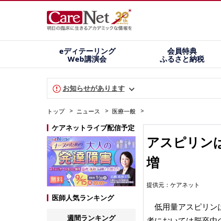
eディテーリング
会員特典
Web講演会
ふるさと納税
お知らせがあります
トップ
ニュース
医療一般
ケアネットライブ配信予定
アスピリン
増
提供元：
ケアネット
医師人気ランキング
低用量アスピリンは
週間ランキング
者においては脳卒中