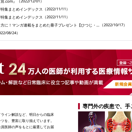
（2022/12/01）
.com』
（2022/11/11）
癬特集まとめインデックス
（2022/11/11）
癬特集まとめインデックス
（2022/10/17）
診療所売買に関心がある方に！マンガ連載をまとめた冊子プレゼント【ひつじ・ヤギ先生と学ぶ 医業承継キソの基礎 】第43回
22/08/24）
専門外の疾患で、手
ドライン解説など、明日からの臨床
ンツを、豊富に取り揃えています。
会員医師の声をもとに厳選してお届