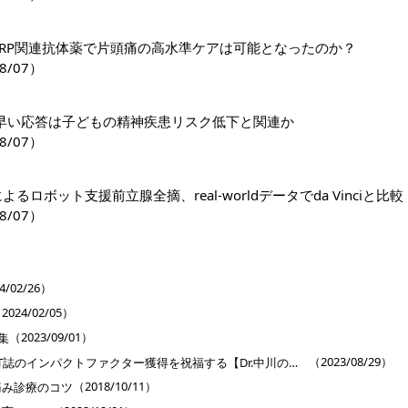
GRP関連抗体薬で片頭痛の高水準ケアは可能となったのか？
8/07）
早い応答は子どもの精神疾患リスク低下と関連か
8/07）
riによるロボット支援前立腺全摘、real-worldデータでda Vinciと比較
8/07）
］
4/02/26）
2024/02/05）
（2023/09/01）
集
（2023/08/29）
旬をグルメしながらCVIT誌のインパクトファクター獲得を祝福する【Dr.中川の「論文・見聞・いい気分」】第63回
（2018/10/11）
痛み診療のコツ