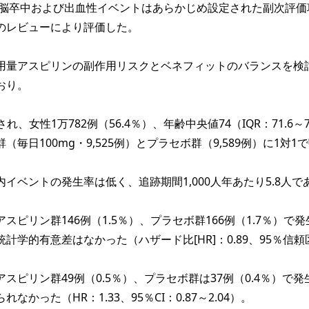
脳卒中および出血性イベントはあらかじめ設定された副次評価
のレビューにより評価した。
量アスピリンの副作用リスクとベネフィットのバランスを検
おり。
され、女性1万782例（56.4％）、年齢中央値74（IQR：71.6～7
毎日100mg・9,525例）とプラセボ群（9,589例）に1対1
イベントの発生率は低く、追跡期間1,000人年あたり5.8人で
スピリン群146例（1.5％）、プラセボ群166例（1.7％）で発
計学的有意差はなかった（ハザード比[HR]：0.89、95％信頼
スピリン群49例（0.5％）、プラセボ群は37例（0.4％）で発
なかった（HR：1.33、95％CI：0.87～2.04）。