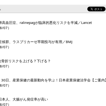
る
高血圧症、ralinepagが臨床的悪化リスクを半減／Lancet
8/07）
症候群、ラスブリカーゼ早期投与が有用／BMJ
8/07）
1薬は骨折リスクを上げる？下げる？
8/07）
日・30日、産業保健の最新動向を学ぶ！日本産業保健法学会【ご案内
8/07）
日本人、大腸がん発症率が高い
8/07）