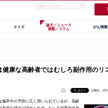
論文／ニュース
クイズ
がん情報
連載／コラム
は健康な高齢者ではむしろ副作用のリ
公開日：2023
脳卒中の予防に広く用いられているが、高齢
の有意な減少は認められず、むしろ頭蓋内出血