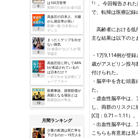
1）
。今回報告された
は165万世帯
6
医師のためのお金の話
で、転帰は医療記録
高血圧の日本人、大腸
がん発症率が高い
医療一般 日本発エビ
高齢者における低用
7
デンス
主な結果は以下のと
まったくゲップを出せ
ない病気
Dr.倉原の“おどろき”医
8
学論文
・1万9,114例が登録
高血圧症に対してARN
歳がアスピリン投与群（
Iが承認されているの
付けられた。
は日本だけ？
9
一目でわかる診療ビフ
・脳卒中を含む頭蓋内
ォーアフター
た。
医療事故、損害賠償が
高額となる場合とは
・虚血性脳卒中は、ア
医療訴訟の争点
10
し、両群のリスクに統
[CI]：0.71～1.11）。
月間ランキング
・出血性脳卒中は、ア
少量の飲酒は死亡率を
こちらも有意差は見られ
下げるのか～19万人を