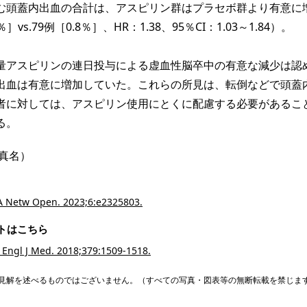
む頭蓋内出血の合計は、アスピリン群はプラセボ群より有意に
］vs.79例［0.8％］、HR：1.38、95％CI：1.03～1.84）。
アスピリンの連日投与による虚血性脳卒中の有意な減少は認
出血は有意に増加していた。これらの所見は、転倒などで頭蓋
者に対しては、アスピリン使用にとくに配慮する必要があるこ
る。
真名）
MA Netw Open. 2023;6:e2325803.
トはこちら
N Engl J Med. 2018;379:1509-1518.
見解を述べるものではございません。（すべての写真・図表等の無断転載を禁じま