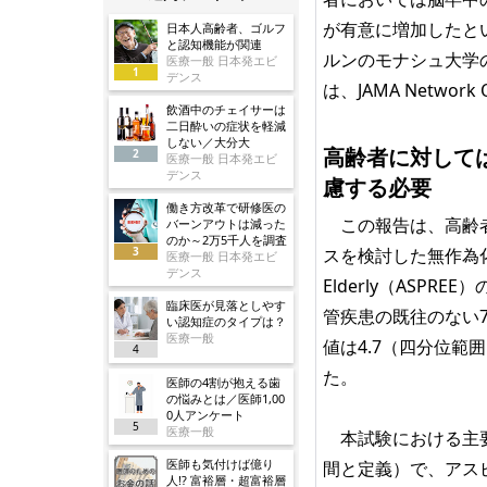
が有意に増加したと
日本人高齢者、ゴルフ
と認知機能が関連
ルンのモナシュ大学のGe
医療一般 日本発エビ
1
デンス
は、JAMA Networ
飲酒中のチェイサーは
二日酔いの症状を軽減
しない／大分大
高齢者に対して
2
医療一般 日本発エビ
デンス
慮する必要
働き方改革で研修医の
この報告は、高齢者
バーンアウトは減った
のか～2万5千人を調査
3
スを検討した無作為化二重盲
医療一般 日本発エビ
デンス
Elderly（ASP
臨床医が見落としやす
管疾患の既往のない7
い認知症のタイプは？
医療一般
値は4.7（四分位範囲[
4
た。
医師の4割が抱える歯
の悩みとは／医師1,00
0人アンケート
5
医療一般
本試験における主要
医師も気付けば億り
間と定義）で、アス
人!? 富裕層・超富裕層