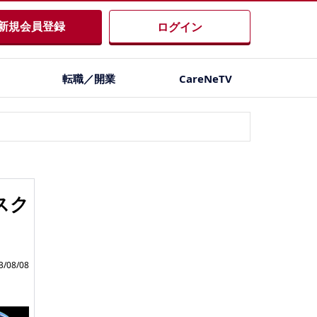
新規会員登録
ログイン
転職／開業
CareNeTV
スク
/08/08