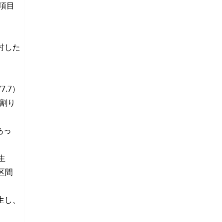
項目
討した
7.7）
で割り
あっ
生
区間
生し、