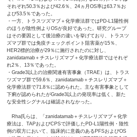
それぞれ50.3％および42.6％、24ヵ月OS率は63.7％お
よび53.5％であった。
・一方、トラスツズマブ＋化学療法群ではPD-L1陽性例
のほうが陰性例よりOSが良好であった。研究グループ
はその要因として後治療の違いを挙げており、トラスツ
ズマブ群では免疫チェックポイント阻害薬が15％、
HER2標的治療が29％に施行されたのに対し、
zanidatamab＋チスレリズマブ＋化学療法群ではそれぞ
れ2％、13％であった。
・Grade3以上の治療関連有害事象（TRAE）は、トラス
ツズマブ群で59.6％、zanidatamab＋チスレリズマブ＋
化学療法群で71.8％に認められた。主な有害事象として
下痢が認められたがGrade3以上の発現率は低く、新た
な安全性シグナルは確認されなかった。
Rha氏らは、「zanidatamab＋チスレリズマブ＋化学
療法は、TAPおよびCPSで評価したPD-L1陽性例・陰性
例の双方において、臨床的に意義のあるPFSおよびOS