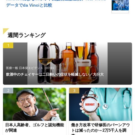
データでda Vinciと比較
週間ランキング
1
医療一般 日本発エビデンス
（07/31）
飲酒中のチェイサーは二日酔いの症状を軽減しない／大分大
2
3
日本人高齢者、ゴルフと認知機能
働き方改革で研修医のバーンアウ
が関連
トは減ったのか～2万5千人を調