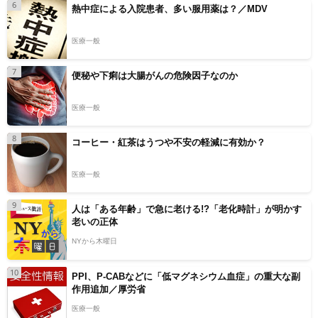
6
熱中症による入院患者、多い服用薬は？／MDV
医療一般
7
便秘や下痢は大腸がんの危険因子なのか
医療一般
8
コーヒー・紅茶はうつや不安の軽減に有効か？
医療一般
9
人は「ある年齢」で急に老ける!?「老化時計」が明かす
老いの正体
NYから木曜日
10
PPI、P-CABなどに「低マグネシウム血症」の重大な副
作用追加／厚労省
医療一般