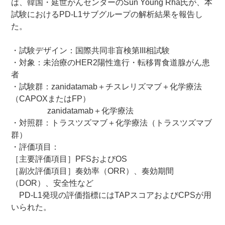
は、韓国・延世がんセンターのSun Young Rha氏が、本
試験におけるPD-L1サブグループの解析結果を報告し
た。
・試験デザイン：国際共同非盲検第III相試験
・対象：未治療のHER2陽性進行・転移胃食道腺がん患
者
・試験群：zanidatamab＋チスレリズマブ＋化学療法
（CAPOXまたはFP）
zanidatamab＋化学療法
・対照群：トラスツズマブ＋化学療法（トラスツズマブ
群）
・評価項目：
［主要評価項目］PFSおよびOS
［副次評価項目］奏効率（ORR）、奏効期間
（DOR）、安全性など
PD-L1発現の評価指標にはTAPスコアおよびCPSが用
いられた。