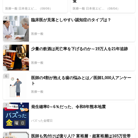
査
医療一般 日本発エビデンス
（08/06）
医療一般 日本発エビデンス
（08/04）
4
臨床医が見落としやすい認知症のタイプは？
医療一般
5
少量の飲酒は死亡率を下げるのか～19万人を21年追跡
医療一般
6
医師の4割が抱える歯の悩みとは／医師1,000人アンケー
ト
医療一般
7
発生確率0～6％だった、令和8年熊本地震
バズった金曜日
8
医師も気付けば億り人!? 富裕層・超富裕層は165万世帯