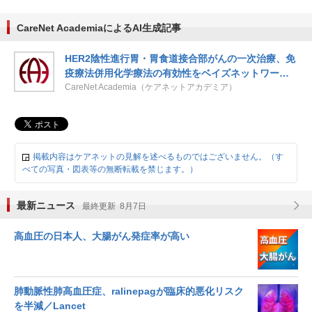
CareNet AcademiaによるAI生成記事
HER2陰性進行胃・胃食道接合部がんの一次治療、免
疫療法併用化学療法の有効性をベイズネットワーク
メタ解析で検討
CareNet Academia（ケアネットアカデミア）
掲載内容はケアネットの見解を述べるものではございません。（す
べての写真・図表等の無断転載を禁じます。）
最新ニュース
最終更新 8月7日
高血圧の日本人、大腸がん発症率が高い
肺動脈性肺高血圧症、ralinepagが臨床的悪化リスク
を半減／Lancet