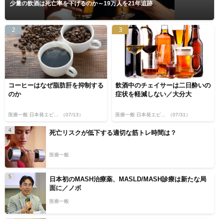
少量の飲酒は死亡率を下げるのか～19万人を21年追跡
2
3
コーヒーはなぜ脂肪肝を抑制する
飲酒中のチェイサーは二日酔いの
のか
症状を軽減しない／大分大
医療一般 日本発エビデンス
（07/13）
医療一般 日本発エビデンス
（07/31）
4
死亡リスクが低下する適切な筋トレ時間は？
医療一般
5
日本初のMASH治療薬、MASLD/MASH診療は新たな局
面に／ノボ
医療一般