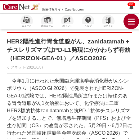
未読
医療情報サイト CareNet.com
ニュース
連載コラム
ポイント
ヘルプ
ログイン
HER2陽性進行胃食道腺がん、zanidatamab＋
チスレリズマブはPD-L1発現にかかわらず有効
（HERIZON-GEA-01）／ASCO2026
ケアネット(2026/6/8)
今年1月に行われた米国臨床腫瘍学会消化器がんシン
ポジウム（ASCO GI 2026）で発表されたHERIZON-
GEA-01試験では、HER2陽性局所進行または転移のあ
る胃食道腺がん1次治療において、化学療法に二重
HER2標的抗体zanidatamabと抗PD-1抗体チスレリズマ
ブを追加することで、無増悪生存期間（PFS）および全
生存期間（OS）の改善が示された。5月29日～6月2日に
行われた米国臨床腫瘍学会年次総会（ASCO 2026）で