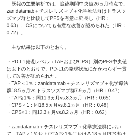
既報の主要解析では、追跡期間中央値26ヵ月時点で、
zanidatamab＋チスレリズマブ＋化学療法群はトラスツ
ズマブ群と比較してPFSを有意に延長し（HR：
0.63）、OSについても有意な改善が認められた（HR：
0.72）。
主な結果は以下のとおり。
・PD-L1発現レベル（TAPおよびCPS）別のPFS中央値
は以下のとおりで、PD-L1の発現状況にかかわらず一貫
して改善が認められた。
・TAP＜1％：zanidatamab＋チスレリズマブ＋化学療法
群18.5ヵ月vs.トラスツズマブ群7.9ヵ月（HR：0.47）
・TAP≧1％：同11.3ヵ月vs.8.3ヵ月（HR：0.65）
・CPS＜1：同18.5ヵ月vs.8.1ヵ月（HR：0.48）
・CPS≧1：同12.3ヵ月vs.8.2ヵ月（HR：0.62）
・zanidatamab＋チスレリズマブ＋化学療法群におい
て、TAP＜1％およびTAP≧1％における18ヵ月PFS率は