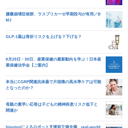
腫瘍崩壊症候群、ラスブリカーゼ早期投与が有用／B
MJ
GLP-1薬は骨折リスクを上げる？下げる？
8月29日・30日、産業保健の最新動向を学ぶ！日本産
業保健法学会【ご案内】
本当にCGRP関連抗体薬で片頭痛の高水準ケアは可能
となったのか？
母親の素早い応答は子どもの精神疾患リスク低下と
関連か
hinotoriによるロボット支援前立腺全摘、real-world