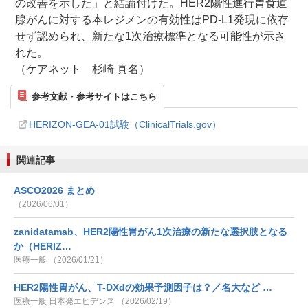
の改善を示した」と結論付けた。HER2陽性進行胃食道
腺がんに対する本レジメンの有効性はPD-L1発現に依存
せず認められ、新たな1次治療標準となる可能性が示さ
れた。
（ケアネット 杉崎 真名）
参考文献・参考サイトはこちら
HERIZON-GEA-01試験（ClinicalTrials.gov）
関連記事
ASCO2026 まとめ
（2026/06/01）
zanidatamab、HER2陽性胃がん1次治療の新たな選択肢となる
か（HERIZ…
医療一般 （2026/01/21）
HER2陽性胃がん、T-DXdの効果予測因子は？／名大など …
医療一般 日本発エビデンス （2026/02/19）