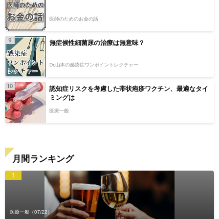
医師のためのお金の話
9
無症候性細菌尿の治療は無意味？
Dr.山本の感染症ワンポイントレクチャー
10
認知症リスクを考慮した帯状疱疹ワクチン、最適なタイ
ミングは
医療一般
月間ランキング
1
医療一般
（07/22）