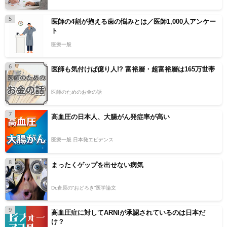
5
医師の4割が抱える歯の悩みとは／医師1,000人アンケー
ト
医療一般
6
医師も気付けば億り人!? 富裕層・超富裕層は165万世帯
医師のためのお金の話
7
高血圧の日本人、大腸がん発症率が高い
医療一般 日本発エビデンス
8
まったくゲップを出せない病気
Dr.倉原の“おどろき”医学論文
9
高血圧症に対してARNIが承認されているのは日本だ
け？