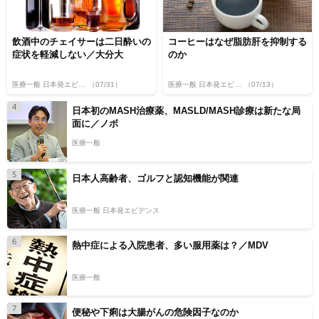
飲酒中のチェイサーは二日酔いの
コーヒーはなぜ脂肪肝を抑制する
症状を軽減しない／大分大
のか
医療一般 日本発エビデンス
（07/31）
医療一般 日本発エビデンス
（07/13）
4
日本初のMASH治療薬、MASLD/MASH診療は新たな局
面に／ノボ
医療一般
5
日本人高齢者、ゴルフと認知機能が関連
医療一般 日本発エビデンス
6
熱中症による入院患者、多い服用薬は？／MDV
医療一般
7
便秘や下痢は大腸がんの危険因子なのか