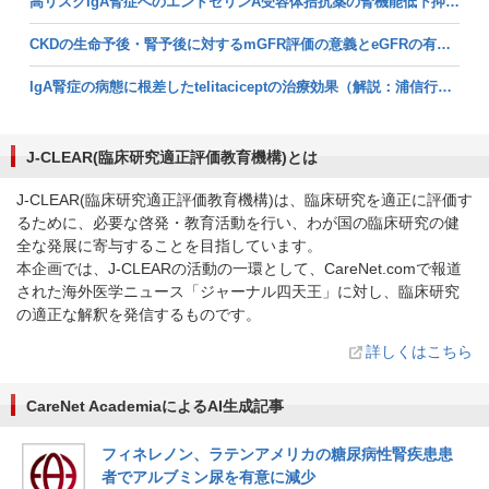
高リスクIgA腎症へのエンドセリンA受容体拮抗薬の腎機能低下抑制効果？（解説：浦信行氏） (2026/07/31掲載)
CKDの生命予後・腎予後に対するmGFR評価の意義とeGFRの有用性（解説：浦信行氏） (2026/07/29掲載)
IgA腎症の病態に根差したtelitaciceptの治療効果（解説：浦信行氏） (2026/06/09掲載)
J-CLEAR(臨床研究適正評価教育機構)とは
J-CLEAR(臨床研究適正評価教育機構)は、臨床研究を適正に評価す
るために、必要な啓発・教育活動を行い、わが国の臨床研究の健
全な発展に寄与することを目指しています。
本企画では、J-CLEARの活動の一環として、CareNet.comで報道
された海外医学ニュース「ジャーナル四天王」に対し、臨床研究
の適正な解釈を発信するものです。
詳しくはこちら
CareNet AcademiaによるAI生成記事
フィネレノン、ラテンアメリカの糖尿病性腎疾患患
者でアルブミン尿を有意に減少