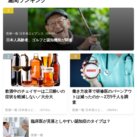
週間ランキング
1
医療一般 日本発エビデンス
（08/06）
日本人高齢者、ゴルフと認知機能が関連
2
3
飲酒中のチェイサーは二日酔いの
働き方改革で研修医のバーンアウ
症状を軽減しない／大分大
トは減ったのか～2万5千人を調
査
医療一般 日本発エビデンス
（07/31）
医療一般 日本発エビデンス
（08/04）
4
臨床医が見落としやすい認知症のタイプは？
医療一般