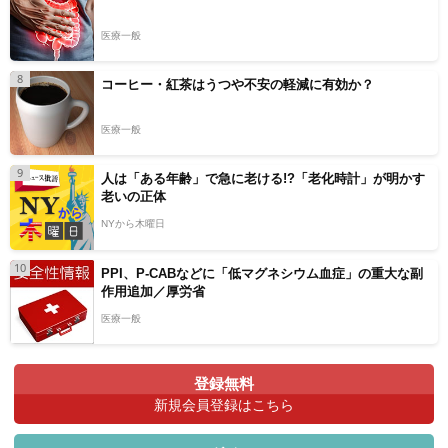
医療一般
8
コーヒー・紅茶はうつや不安の軽減に有効か？
医療一般
9
人は「ある年齢」で急に老ける!?「老化時計」が明かす
老いの正体
NYから木曜日
10
PPI、P-CABなどに「低マグネシウム血症」の重大な副
作用追加／厚労省
医療一般
登録無料
新規会員登録はこちら