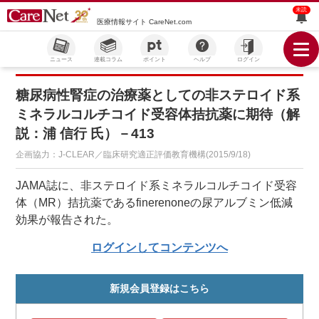
未読
医療情報サイト CareNet.com
ニュース
連載コラム
ポイント
ヘルプ
ログイン
糖尿病性腎症の治療薬としての非ステロイド系
ミネラルコルチコイド受容体拮抗薬に期待（解
説：浦 信行 氏）－413
企画協力：J-CLEAR／臨床研究適正評価教育機構(2015/9/18)
JAMA誌に、非ステロイド系ミネラルコルチコイド受容
体（MR）拮抗薬であるfinerenoneの尿アルブミン低減
効果が報告された。
ログインしてコンテンツへ
新規会員登録はこちら