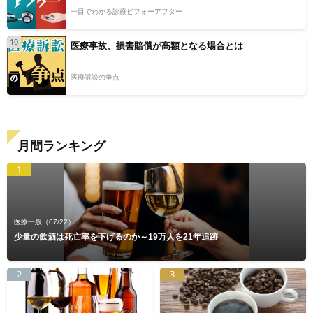
一目でわかる診療ビフォーアフター
10
医療事故、損害賠償が高額となる場合とは
医療訴訟の争点
月間ランキング
1
医療一般
（07/22）
少量の飲酒は死亡率を下げるのか～19万人を21年追跡
2
3