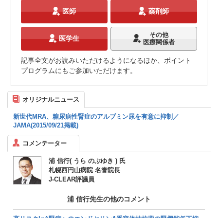
医師
薬剤師
その他
医学生
医療関係者
記事全文がお読みいただけるようになるほか、ポイント
プログラムにもご参加いただけます。
オリジナルニュース
新世代MRA、糖尿病性腎症のアルブミン尿を有意に抑制／
JAMA(2015/09/21掲載)
コメンテーター
浦 信行( うら のぶゆき ) 氏
札幌西円山病院 名誉院長
J-CLEAR評議員
浦 信行先生の他のコメント