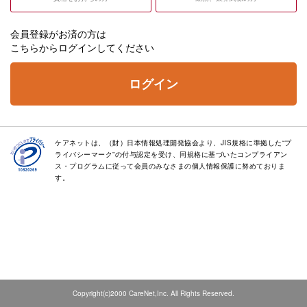
会員登録がお済の方は
こちらからログインしてください
ログイン
ケアネットは、（財）日本情報処理開発協会より、JIS規格に準拠した“プ
ライバシーマーク”の付与認定を受け、同規格に基づいたコンプライアン
ス・プログラムに従って会員のみなさまの個人情報保護に努めておりま
す。
Copyright(c)2000 CareNet,Inc. All Rights Reserved.