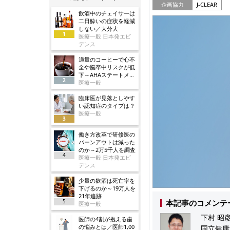
企画協力
J-CLEAR
飲酒中のチェイサーは
二日酔いの症状を軽減
しない／大分大
1
医療一般 日本発エビ
デンス
適量のコーヒーで心不
全や脳卒中リスクが低
下～AHAステートメン
2
ト
医療一般
臨床医が見落としやす
い認知症のタイプは？
医療一般
3
働き方改革で研修医の
バーンアウトは減った
のか～2万5千人を調査
4
医療一般 日本発エビ
デンス
少量の飲酒は死亡率を
下げるのか～19万人を
21年追跡
5
本記事のコメンテ
医療一般
下村 昭彦
医師の4割が抱える歯
の悩みとは／医師1,00
国立健康