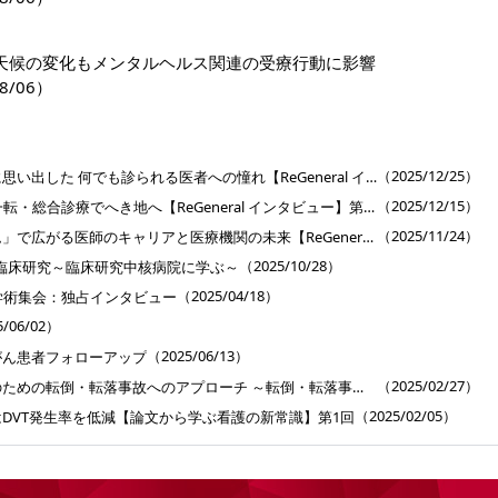
天候の変化もメンタルヘルス関連の受療行動に影響
8/06）
］
（2025/12/25）
外科医のキャリア終盤に思い出した 何でも診られる医者への憧れ【ReGeneral インタビュー】第3回
（2025/12/15）
50代半ばで精神科から一転・総合診療でへき地へ【ReGeneral インタビュー】第2回
（2025/11/24）
「総合医育成プログラム」で広がる医師のキャリアと医療機関の未来【ReGeneral インタビュー】第1回
（2025/10/28）
臨床研究～臨床研究中核病院に学ぶ～
（2025/04/18）
学術集会：独占インタビュー
5/06/02）
（2025/06/13）
がん患者フォローアップ
（2025/02/27）
医療・介護施設従事者のための転倒・転落事故へのアプローチ ～転倒・転落事故のメカニズム、予防、事故後フォローのすべて～
（2025/02/05）
DVT発生率を低減【論文から学ぶ看護の新常識】第1回