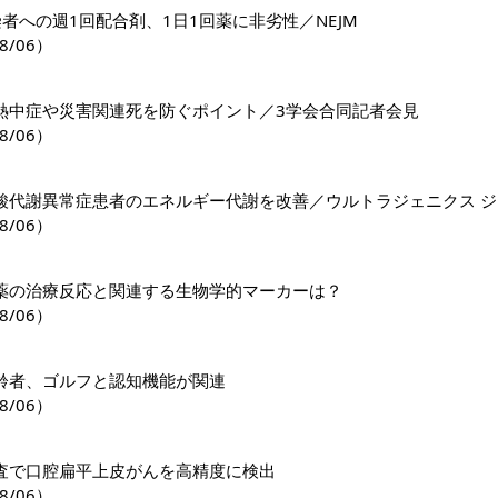
感染者への週1回配合剤、1日1回薬に非劣性／NEJM
8/06）
熱中症や災害関連死を防ぐポイント／3学会合同記者会見
8/06）
8/06）
薬の治療反応と関連する生物学的マーカーは？
8/06）
齢者、ゴルフと認知機能が関連
8/06）
査で口腔扁平上皮がんを高精度に検出
8/06）