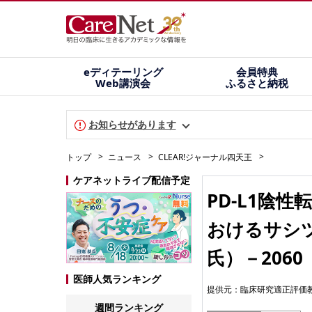
eディテーリング
会員特典
Web講演会
ふるさと納税
お知らせがあります
トップ
ニュース
CLEAR!ジャーナル四天王
ケアネットライブ配信予定
PD-L1陰
おけるサシツ
氏）－2060
医師人気ランキング
提供元：
臨床研究適正評価
週間ランキング