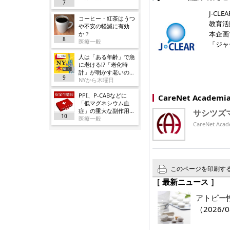
7
J-C
コーヒー・紅茶はうつ
教育活
や不安の軽減に有効
本企画
か？
8
医療一般
「ジャ
人は「ある年齢」で急
に老ける!?「老化時
計」が明かす老いの正
9
体
NYから木曜日
PPI、P-CABなどに
CareNet Acade
「低マグネシウム血
症」の重大な副作用追
サシツズ
10
加／厚労省
医療一般
CareNet 
このページを印刷す
［ 最新ニュース ］
アトピー
（2026/0