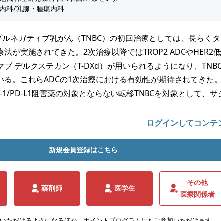
内科/乳腺・腫瘍内科
リプルネガティブ乳がん（TNBC）の初回治療としては、長らく
法が実施されてきた。2次治療以降ではTROP2 ADCやHER2
ブ デルクステカン（T-DXd）が用いられるようになり、TNB
いる。これらADCの1次治療における有効性が期待されてきた
はPD-1/PD-L1阻害薬の対象とならない転移TNBCを対象として、
ログインしてコンテ
新規会員登録はこちら
その他
薬剤師
医学生
医療関係者
いただけるようになるほか、ポイントプログラムにもご参加いただけます。