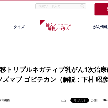
論文／ニュース
クイズ
がん情報
連載／コラム
性転移トリプルネガティブ乳がん1次治療
ズマブ ゴビテカン（解説：下村 昭
教育機構
公開日：2026