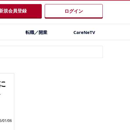
新規会員登録
ログイン
転職／開業
CareNeTV
に
彦
/01/06