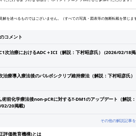
見解を述べるものではございません。（すべての写真・図表等の無断転載を禁じま
他のコメント
BC1次治療におけるADC＋ICI（解説：下村昭彦氏） (2026/02/18掲
がん1次治療導入療法後のパルボシクリブ維持療法（解説：下村昭彦氏）
ん術前化学療法後non-pCRに対するT-DM1のアップデート（解説：
02/20掲載)
その他の解説記事を
究適正評価教育機構)とは