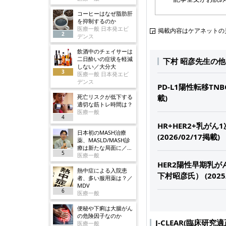
コーヒーはなぜ脂肪肝
を抑制するのか
医療一般 日本発エビ
掲載内容はケアネットの
2
デンス
飲酒中のチェイサーは
二日酔いの症状を軽減
下村 昭彦先生の
しない／大分大
3
医療一般 日本発エビ
デンス
PD-L1陽性転移TN
死亡リスクが低下する
載)
適切な筋トレ時間は？
医療一般
4
HR+HER2+乳
日本初のMASH治療
(2026/02/17掲載)
薬、MASLD/MASH診
療は新たな局面に／ノ
5
ボ
医療一般
HER2陽性早期乳が
熱中症による入院患
下村昭彦氏） (2025/
者、多い服用薬は？／
MDV
6
医療一般
便秘や下痢は大腸がん
の危険因子なのか
J-CLEAR(臨床研
医療一般