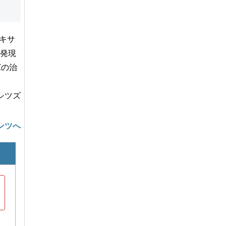
タキサ
低発現
Cの治
。
サシツズ
ンツへ