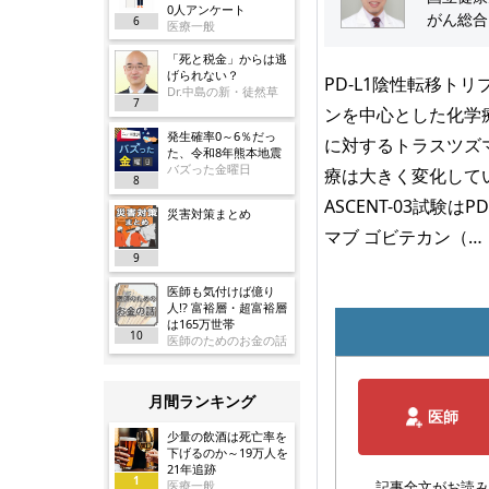
0人アンケート
がん総合
6
医療一般
「死と税金」からは逃
げられない？
PD-L1陰性転移ト
Dr.中島の新・徒然草
7
ンを中心とした化学療
発生確率0～6％だっ
に対するトラスツズマ
た、令和8年熊本地震
バズった金曜日
療は大きく変化して
8
ASCENT-03試験
災害対策まとめ
マブ ゴビテカン（…
9
医師も気付けば億り
人!? 富裕層・超富裕層
は165万世帯
10
医師のためのお金の話
月間ランキング
医師
少量の飲酒は死亡率を
下げるのか～19万人を
21年追跡
1
医療一般
記事全文がお読み