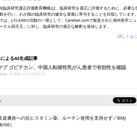
LEAR(臨床研究適正評価教育機構)は、臨床研究を適正に評価するために、必要な
動を行い、わが国の臨床研究の健全な発展に寄与することを目指しています
では、J-CLEARの活動の一環として、CareNet.comで報道された海外医学ニ
ーナル四天王」に対し、臨床研究の適正な解釈を発信します。
詳しくは
miaによるAI生成記事
マブ ゴビテカン、中国人転移性乳がん患者で有効性を確認
Academia（ケアネットアカデミア）
る
性皮膚炎への抗ヒスタミン薬、ルーチン使用を支持せず／BMJ
8/06）