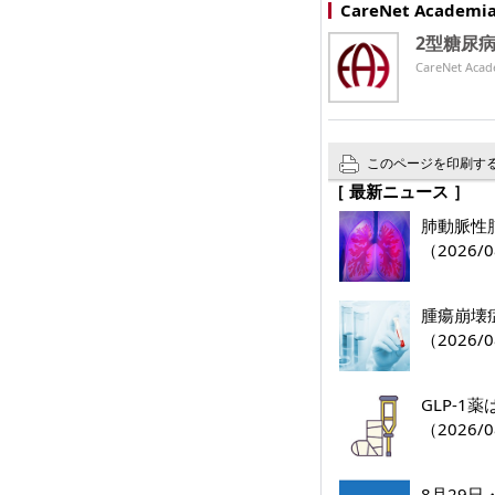
CareNet Acade
2型糖尿
CareNet 
このページを印刷す
［ 最新ニュース ］
肺動脈性肺
（2026/0
腫瘍崩壊
（2026/0
GLP-
（2026/0
8月29