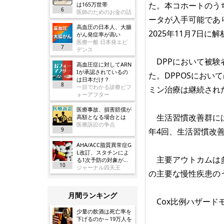
た。本コホートのうち、202
は165万世帯
6
医師のためのお金の話
ータが入手可能であり
高血圧の日本人、大腸
2025年11月7日に
がん発症率が高い
医療一般 日本発エビ
7
デンス
DPPにおいて被験
高血圧症に対してARN
Iが承認されているの
た。DPPOSにお
は日本だけ？
8
一目でわかる診療ビフ
ミン治療は継続され
ォーアフター
医療事故、損害賠償が
生活習慣改善群には
高額となる場合とは
医療訴訟の争点
9
年4回、生活習慣改
AHA/ACC脂質異常症G
L改訂、スタチンによ
主要アウトカムは多疾
る1次予防の対象が大
10
幅に拡大／JAMA
ジャーナル四天王
の主要な慢性疾患の
月間ランキング
Cox比例ハザード
少量の飲酒は死亡率を
下げるのか～19万人を