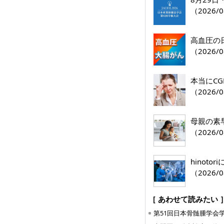
（2026/0
高血圧の
（2026/0
本当にC
（2026/0
母親の素
（2026/0
hinoto
（2026/0
［ あわせて読みたい 
第51回日本骨髄腫学会