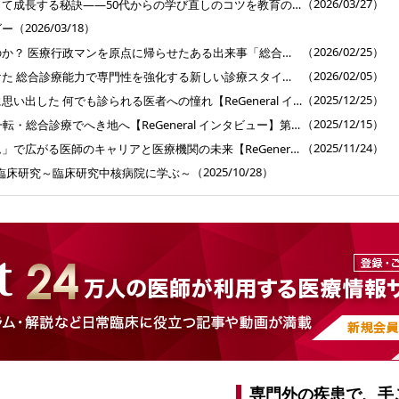
（2026/03/27）
専門医が総合診療を使って成長する秘訣――50代からの学び直しのコツを教育のプロに聞く【ReGeneral インタビュー】第6回
（2026/03/18）
ダー
（2026/02/25）
僕はなぜ医者になったのか？ 医療行政マンを原点に帰らせたある出来事「総合医育成プログラム」インタビュー【ReGeneral インタビュー】第5回
（2026/02/05）
キャリア中断後に見つけた 総合診療能力で専門性を強化する新しい診療スタイル【ReGeneral インタビュー】第4回
（2025/12/25）
外科医のキャリア終盤に思い出した 何でも診られる医者への憧れ【ReGeneral インタビュー】第3回
（2025/12/15）
50代半ばで精神科から一転・総合診療でへき地へ【ReGeneral インタビュー】第2回
（2025/11/24）
「総合医育成プログラム」で広がる医師のキャリアと医療機関の未来【ReGeneral インタビュー】第1回
（2025/10/28）
臨床研究～臨床研究中核病院に学ぶ～
専門外の疾患で、手