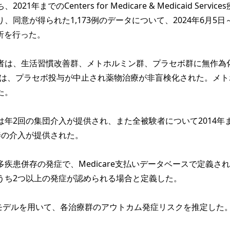
1年までのCenters for Medicare & Medicaid Service
、同意が得られた1,173例のデータについて、2024年6月5日
解析を行った。
者は、生活習慣改善群、メトホルミン群、プラセボ群に無作為
いては、プラセボ投与が中止され薬物治療が非盲検化された。メト
た。
年2回の集団介入が提供され、また全被験者について2014年
善の介入が提供された。
患併存の発症で、Medicare支払いデータベースで定義され
うち2つ以上の発症が認められる場合と定義した。
モデルを用いて、各治療群のアウトカム発症リスクを推定した