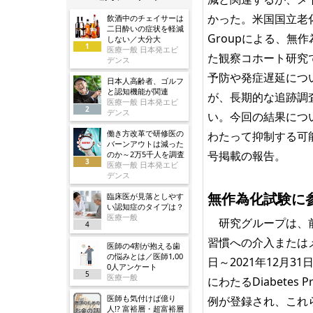
かった。米国国立老化研究所
飲酒中のチェイサーは
二日酔いの症状を軽減
Groupによる、無
しない／大分大
1
医療一般 日本発エビ
た観察コホート研究
デンス
予防や発症遅延につ
日本人高齢者、ゴルフ
と認知機能が関連
が、長期的な追跡調
医療一般 日本発エビ
2
デンス
い。今回の結果につ
働き方改革で研修医の
わたって抑制する可能
バーンアウトは減った
号掲載の報告。
のか～2万5千人を調査
3
医療一般 日本発エビ
デンス
無作為化試験に
臨床医が見落としやす
い認知症のタイプは？
医療一般
研究グループは、前
4
習慣への介入またはメ
医師の4割が抱える歯
の悩みとは／医師1,00
日～2021年12月3
0人アンケート
5
医療一般
にわたるDiabetes 
医師も気付けば億り
例が登録され、これらの
人!? 富裕層・超富裕層