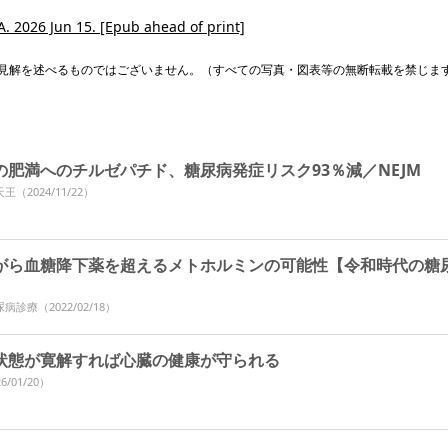
MA. 2026 Jun 15. [Epub ahead of print]
見解を述べるものではございません。（すべての写真・図表等の無断転載を禁じま
の肥満へのチルゼパチド、糖尿病発症リスク93％減／NEJM
天王
（2024/11/22）
がら血糖降下薬を超えるメトホルミンの可能性【令和時代の糖
回
尿病診療
（2022/02/18）
状態が寛解すれば心臓の健康が守られる
6/01/20）