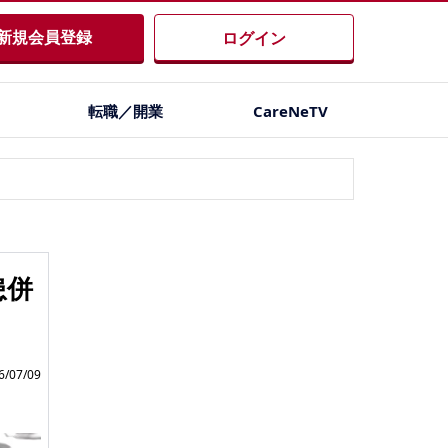
新規会員登録
ログイン
転職／開業
CareNeTV
患併
/07/09