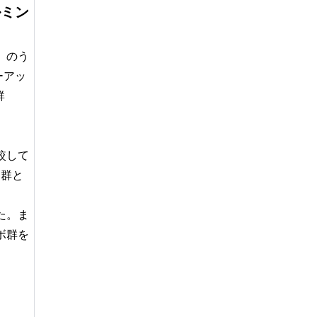
ルミン
性）のう
ーアッ
群
較して
ン群と
た。ま
ボ群を