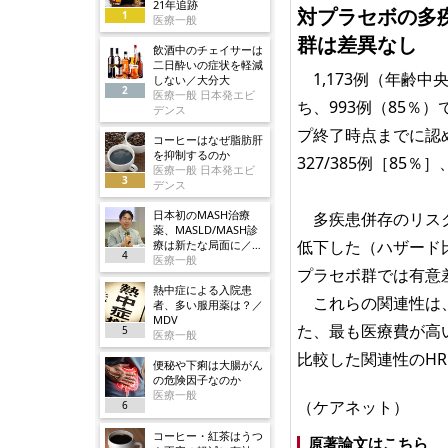
21年追跡
対プラセボの多
1
医療一般
群は差異なし
飲酒中のチェイサーは
二日酔いの症状を軽減
1,173例（年齢中央
しない／大分大
2
医療一般 日本発エビ
ち、993例（85％
デンス
プ終了時点までに認め
コーヒーはなぜ脂肪肝
を抑制するのか
327/385例［85％
医療一般 日本発エビ
3
デンス
日本初のMASH治療
多疾患併存のリスク
薬、MASLD/MASH診
低下した（ハザード比[H
療は新たな局面に／ノ
4
ボ
医療一般
プラセボ群では有意差が
熱中症による入院患
これらの関連性は、
者、多い服用薬は？／
MDV
た、最も医療費が高
5
医療一般
比較した関連性のHRは0
便秘や下痢は大腸がん
の危険因子なのか
医療一般
（ケアネット）
6
コーヒー・紅茶はうつ
原著論文はこちら