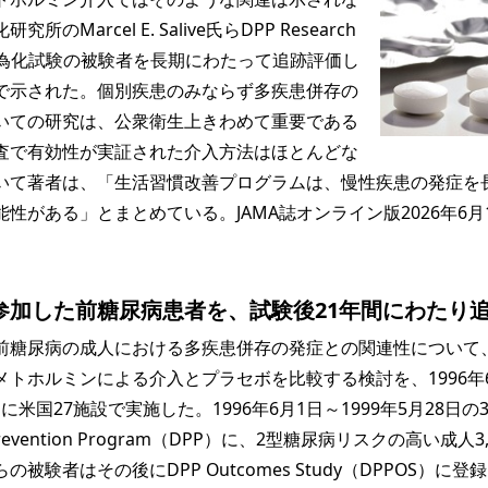
のMarcel E. Salive氏らDPP Research
作為化試験の被験者を長期にわたって追跡評価し
で示された。個別疾患のみならず多疾患併存の
いての研究は、公衆衛生上きわめて重要である
査で有効性が実証された介入方法はほとんどな
いて著者は、「生活習慣改善プログラムは、慢性疾患の発症を
性がある」とまとめている。JAMA誌オンライン版2026年6月
参加した前糖尿病患者を、試験後21年間にわたり
糖尿病の成人における多疾患併存の発症との関連性について
トホルミンによる介入とプラセボを比較する検討を、1996年
1日に米国27施設で実施した。1996年6月1日～1999年5月28日の
Prevention Program（DPP）に、2型糖尿病リスクの高い成人3,
被験者はその後にDPP Outcomes Study（DPPOS）に登