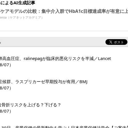
miaによるAI生成記事
病ケアモデルの比較：集中介入群でHbA1c目標達成率が有意に
Academia（ケアネットアカデミア）
る
高血圧症、ralinepagが臨床的悪化リスクを半減／Lancet
8/07）
症候群、ラスブリカーゼ早期投与が有用／BMJ
8/07）
1薬は骨折リスクを上げる？下げる？
8/07）
日・30日、産業保健の最新動向を学ぶ！日本産業保健法学会【ご案内