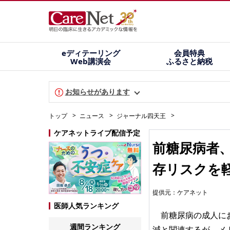
eディテーリング
会員特典
Web講演会
ふるさと納税
お知らせがあります
トップ
ニュース
ジャーナル四天王
ケアネットライブ配信予定
前糖尿病者
存リスクを軽
提供元：
ケアネット
医師人気ランキング
前糖尿病の成人にお
週間ランキング
減と関連するが、メ