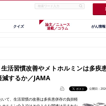
論文／ニュース
クイズ
がん情報
連載／コラム
、生活習慣改善やメトホルミンは多疾
減するか／JAMA
公開日：2026
いて、生活習慣の改善は多疾患併存の負担軽
トホルミン介入ではそのような関連は示されな