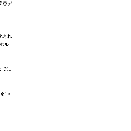
s疾患デ
～
化され
ホル
までに
る15
。