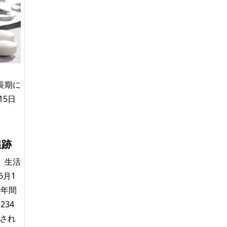
長期に
15日
追跡
、生活
6月1
3年間
234
録され