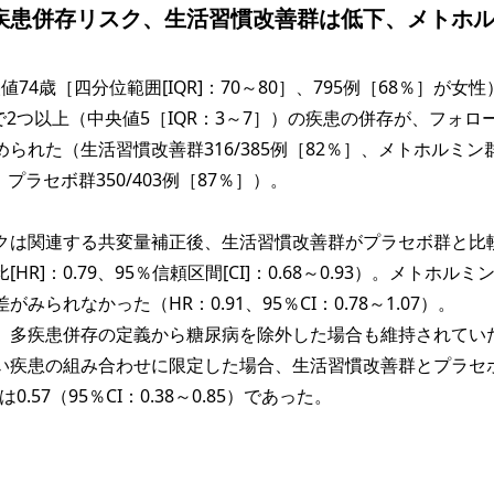
疾患併存リスク、生活習慣改善群は低下、メトホ
値74歳［四分位範囲[IQR]：70～80］、795例［68％］が女
）で2つ以上（中央値5［IQR：3～7］）の疾患の併存が、フォロ
られた（生活習慣改善群316/385例［82％］、メトホルミン
］、プラセボ群350/403例［87％］）。
は関連する共変量補正後、生活習慣改善群がプラセボ群と比
R]：0.79、95％信頼区間[CI]：0.68～0.93）。メトホルミ
みられなかった（HR：0.91、95％CI：0.78～1.07）。
多疾患併存の定義から糖尿病を除外した場合も維持されてい
い疾患の組み合わせに限定した場合、生活習慣改善群とプラセ
.57（95％CI：0.38～0.85）であった。