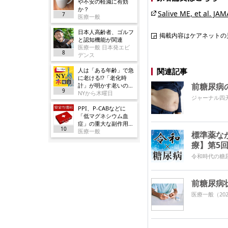
や不安の軽減に有効
か？
Salive ME, et al. JA
7
医療一般
日本人高齢者、ゴルフ
掲載内容はケアネットの
と認知機能が関連
医療一般 日本発エビ
8
デンス
人は「ある年齢」で急
関連記事
に老ける!?「老化時
前糖尿病
計」が明かす老いの正
9
体
NYから木曜日
ジャーナル四
PPI、P-CABなどに
「低マグネシウム血
症」の重大な副作用追
10
加／厚労省
医療一般
標準薬な
療】第5
令和時代の糖
前糖尿病
医療一般
（202