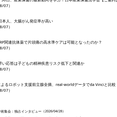
8/07）
日本人、大腸がん発症率が高い
8/07）
GRP関連抗体薬で片頭痛の高水準ケアは可能となったのか？
8/07）
早い応答は子どもの精神疾患リスク低下と関連か
8/07）
riによるロボット支援前立腺全摘、real-worldデータでda Vinciと比較
8/07）
］
（2026/04/28）
学術集会：独占インタビュー