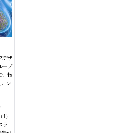
究デザ
ループ
で、転
え、シ
f
（1）
スラ
報告が