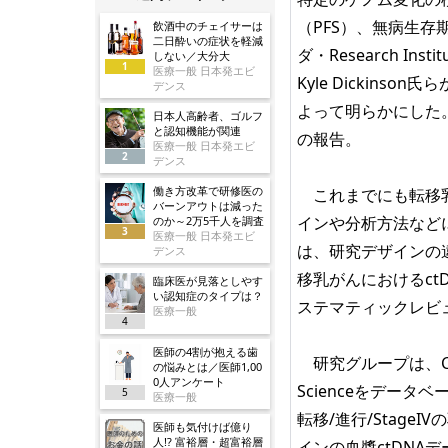
（PFS）、無病生存
飲酒中のチェイサーは
二日酔いの症状を軽減
ダ・Research Institut
しない／大分大
1
医療一般 日本発エビ
Kyle Dickin
デンス
よって明らかにした。JA
日本人高齢者、ゴルフ
と認知機能が関連
の報告。
医療一般 日本発エビ
2
デンス
働き方改革で研修医の
これまでにも転移乳
バーンアウトは減った
インや分析方法など
のか～2万5千人を調査
3
医療一般 日本発エビ
は、研究デザインの
デンス
移乳がんにおけるct
臨床医が見落としやす
い認知症のタイプは？
ステマティックレビ
医療一般
4
医師の4割が抱える歯
研究グループは、CINAH
の悩みとは／医師1,00
0人アンケート
Scienceをデータ
5
医療一般
転移/進行/Stag
医師も気付けば億り
人!? 富裕層・超富裕層
インの血漿ctDNA