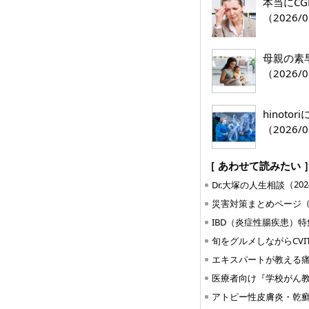
本当にC
（2026/0
母親の素
（2026/0
hinoto
（2026/0
［ あわせて読みたい 
（202
Dr.大塚の人生相談
（
災害対策まとめページ
IBD（炎症性腸疾患）特
エキスパートが教える
医療者向け『学校がん教育
アトピー性皮膚炎・乾