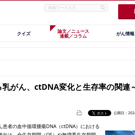
論文／ニュース
クイズ
がん情報
連載／コラム
乳がん、ctDNA変化と生存率の関連
公開日：2024
者の血中循環腫瘍DNA（ctDNA）における
検出は、全生存期間（OS）や無増悪生存期間