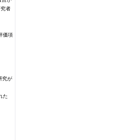
研究者
評価項
研究が
れた