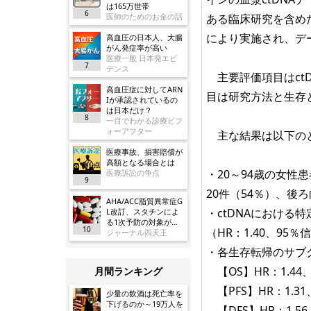
は165万世帯
6
医師のためのお金の話
ある臨床研究を含め
により実施され、デ
高血圧の日本人、大腸
がん発症率が高い
医療一般 日本発エビ
7
デンス
主要評価項目はct
高血圧症に対してARN
目は研究方法と生存
Iが承認されているの
は日本だけ？
8
一目でわかる診療ビフ
ォーアフター
主な結果は以下の
医療事故、損害賠償が
高額となる場合とは
・20～94歳の女性
医療訴訟の争点
9
20件（54％）、後
AHA/ACC脂質異常症G
・ctDNAにおけ
L改訂、スタチンによ
る1次予防の対象が大
10
（HR：1.40、95％信
幅に拡大／JAMA
ジャーナル四天王
・各生存転帰のサブ
【OS】HR：1.44、9
月間ランキング
【PFS】HR：1.31、9
少量の飲酒は死亡率を
下げるのか～19万人を
【DFS】HR：1.56、9