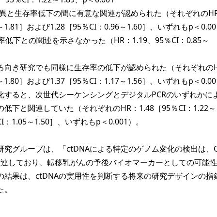
異と生存率低下の間に有意な関連が認められた（それぞれのH
34～1.81］および1.28［95％CI：0.96～1.60］、いずれもp＜0.0
低下との関連を示さなかった（HR：1.19、95％CI：0.85～
ろ向き研究でも同様に生存率の低下が認められた（それぞれのH
15～1.80］および1.37［95％CI：1.17～1.56］、いずれもp＜0.0
化すると、次世代シーケンシングとデジタルPCRのいずれかに
の低下と関連していた（それぞれのHR：1.48［95％CI：1.22～
％CI：1.05～1.50］、いずれもp＜0.001）。
究グループは、「ctDNAによる特定のゲノム変化の検出は、O
と関連しており、転移乳がんの予後バイオマーカーとしての可能
の結果は、ctDNAの実用性を判断する将来の研究デザインの指
た。