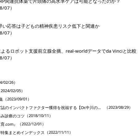
GRP関連抗体薬で片頭痛の高水準ケアは可能となったのか？
8/07）
早い応答は子どもの精神疾患リスク低下と関連か
8/07）
riによるロボット支援前立腺全摘、real-worldデータでda Vinciと比較
8/07）
］
4/02/26）
2024/02/05）
（2023/09/01）
集
（2023/08/29）
旬をグルメしながらCVIT誌のインパクトファクター獲得を祝福する【Dr.中川の「論文・見聞・いい気分」】第63回
（2018/10/11）
痛み診療のコツ
（2022/12/01）
.com』
（2022/11/11）
癬特集まとめインデックス