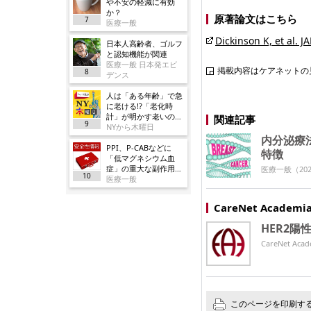
や不安の軽減に有効
か？
原著論文はこちら
7
医療一般
Dickinson K, et al.
日本人高齢者、ゴルフ
と認知機能が関連
医療一般 日本発エビ
掲載内容はケアネットの
8
デンス
人は「ある年齢」で急
に老ける!?「老化時
計」が明かす老いの正
関連記事
9
体
NYから木曜日
内分泌療
PPI、P-CABなどに
特徴
「低マグネシウム血
症」の重大な副作用追
医療一般
（202
10
加／厚労省
医療一般
CareNet Acade
HER2
CareNet 
このページを印刷す