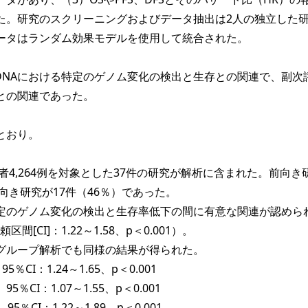
た。研究のスクリーニングおよびデータ抽出は2人の独立した
ータはランダム効果モデルを使用して統合された。
DNAにおける特定のゲノム変化の検出と生存との関連で、副次
との関連であった。
とおり。
患者4,264例を対象とした37件の研究が解析に含まれた。前向き
ろ向き研究が17件（46％）であった。
る特定のゲノム変化の検出と生存率低下の間に有意な関連が認めら
頼区間[CI]：1.22～1.58、p＜0.001）。
グループ解析でも同様の結果が得られた。
5％CI：1.24～1.65、p＜0.001
5％CI：1.07～1.55、p＜0.001
5％CI：1.22～1.89、p＜0.001