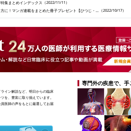
（2022/11/11）
癬特集まとめインデックス
（2022/10/17）
診療所売買に関心がある方に！マンガ連載をまとめた冊子プレゼント【ひつじ・ヤギ先生と学ぶ 医業承継キソの基礎 】第43回
専門外の疾患で、手
ドライン解説など、明日からの臨床
ンツを、豊富に取り揃えています。
会員医師の声をもとに厳選してお届