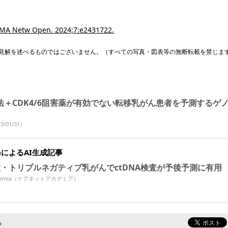
 JAMA Netw Open. 2024;7:e2431722.
見解を述べるものではございません。（すべての写真・図表等の無断転載を禁じま
法＋CDK4/6阻害薬が有効でない転移乳がん患者を予測するゲ
3/01/31）
miaによるAI生成記事
陽性・トリプルネガティブ乳がんでctDNA検査が予後予測に有用
Academia（ケアネットアカデミア）
る