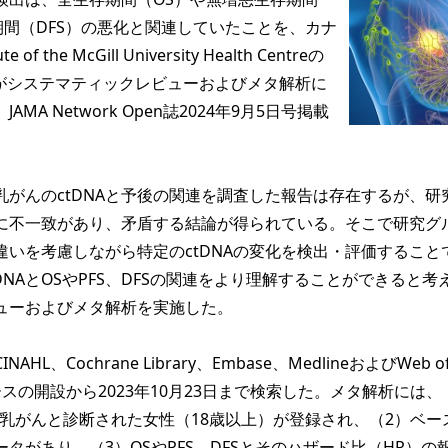
期間（DFS）の悪化と関連していたことを、カナ
e of the McGill University Health Centreの
son氏らがシステマティックレビューおよびメタ解析に
MA Network Open誌2024年9月5日号掲載
がんのctDNAと予後の関連を調査した報告は存在するが、研
に不一致があり、矛盾する結論が得られている。そこで研究グ
違いを考慮しながら特定のctDNAの変化を検出・評価すること
DNAとOSやPFS、DFSの関連をより理解することができると考
ューおよびメタ解析を実施した。
L、Cochrane Library、Embase、MedlineおよびWeb o
ベースの開設から2023年10月23日まで検索した。メタ解析には、
eIVの乳がんと診断された女性（18歳以上）が登録され、（2）ベー
データがあり、（3）OSやPFS、DFSとそのハザード比（HR）の