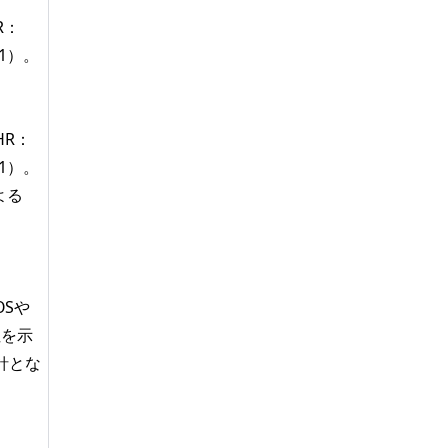
R：
01）。
R：
01）。
よる
Sや
性を示
針とな