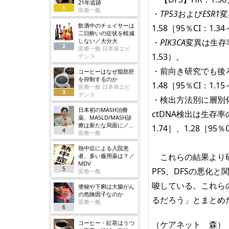
21年追跡
1
医療一般
・
TP53
および
ESR1
変
飲酒中のチェイサーは
1.58［95％CI：1.
二日酔いの症状を軽減
しない／大分大
・
PIK3CA
変異は生存率
2
医療一般 日本発エビ
1.53）。
デンス
・前向き研究でも後
コーヒーはなぜ脂肪肝
を抑制するのか
1.48［95％CI：1.
医療一般 日本発エビ
3
デンス
・検出方法別に層別
日本初のMASH治療
ctDNA検出は生存率
薬、MASLD/MASH診
療は新たな局面に／ノ
1.74］、1.28［95
4
ボ
医療一般
熱中症による入院患
これらの結果より研
者、多い服用薬は？／
MDV
5
PFS、DFSの悪化
医療一般
唆している。これら
便秘や下痢は大腸がん
の危険因子なのか
るだろう」とまとめ
医療一般
6
コーヒー・紅茶はうつ
（ケアネット 森）