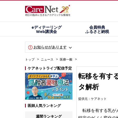
eディテーリング
会員特典
Web講演会
ふるさと納税
お知らせがあります
トップ
ニュース
医療一般
ケアネットライブ配信予定
転移を有する
タ解析
提供元：
ケアネット
医師人気ランキング
転移を有する乳がん患
週間ランキング
特定のゲノム変化の