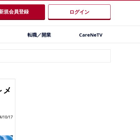
新規会員登録
ログイン
転職／開業
CareNeTV
～メ
/10/17