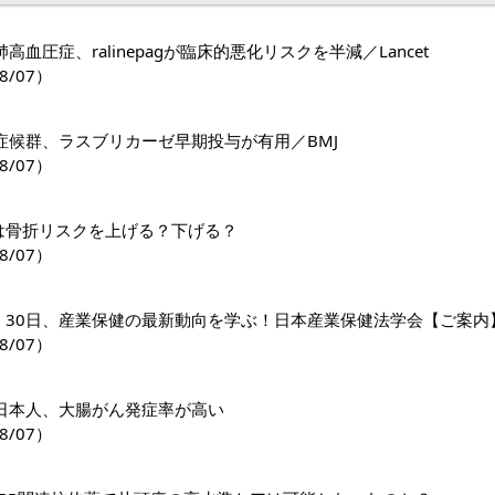
高血圧症、ralinepagが臨床的悪化リスクを半減／Lancet
8/07）
症候群、ラスブリカーゼ早期投与が有用／BMJ
8/07）
1薬は骨折リスクを上げる？下げる？
8/07）
日・30日、産業保健の最新動向を学ぶ！日本産業保健法学会【ご案内
8/07）
日本人、大腸がん発症率が高い
8/07）