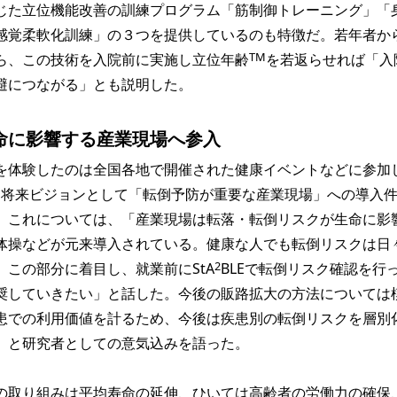
じた立位機能改善の訓練プログラム「筋制御トレーニング」「
感覚柔軟化訓練」の３つを提供しているのも特徴だ。若年者か
TM
ら、この技術を入院前に実施し立位年齢
を若返らせれば「入
避につながる」とも説明した。
命に影響する産業現場へ参入
体験したのは全国各地で開催された健康イベントなどに参加
氏は将来ビジョンとして「転倒予防が重要な産業現場」への導入
。これについては、「産業現場は転落・転倒リスクが生命に影
体操などが元来導入されている。健康な人でも転倒リスクは日
2
、この部分に着目し、就業前にStA
BLEで転倒リスク確認を行
奨していきたい」と話した。今後の販路拡大の方法については
患での利用価値を計るため、今後は疾患別の転倒リスクを層別
」と研究者としての意気込みを語った。
取り組みは平均寿命の延伸、ひいては高齢者の労働力の確保