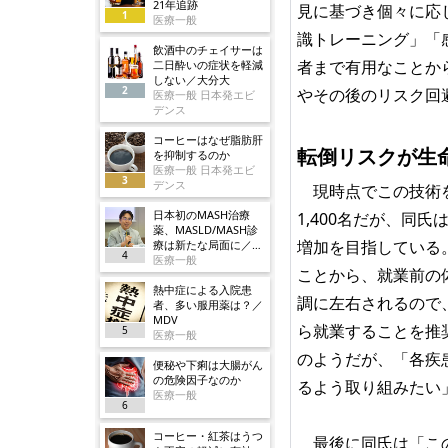
21年追跡
見に基づき個々に応
1
医療一般
識トレーニング」「
飲酒中のチェイサーは
者まで有用なことか
二日酔いの症状を軽減
しない／大分大
2
やその後のリスク回
医療一般 日本発エビ
デンス
コーヒーはなぜ脂肪肝
転倒リスクが生
を抑制するのか
医療一般 日本発エビ
3
デンス
現時点でこの技術を
日本初のMASH治療
1,400名だが、同
薬、MASLD/MASH診
増加を目指している
療は新たな局面に／ノ
4
ボ
医療一般
ことから、就業前の
熱中症による入院患
調に左右されるので
者、多い服用薬は？／
MDV
ら就業することを推
5
医療一般
のようだが、「各疾
便秘や下痢は大腸がん
の危険因子なのか
るよう取り組みたい
医療一般
6
コーヒー・紅茶はうつ
最後に同氏は「この