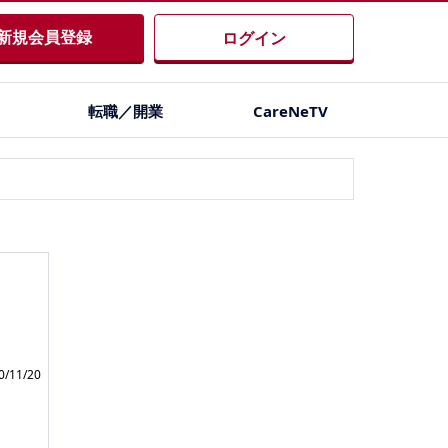
新規会員登録
ログイン
転職／開業
CareNeTV
る
/11/20