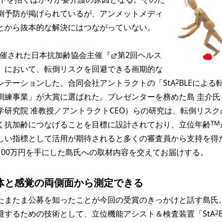
倒予防が掲げられているが、アンメットメディ
とから抜本的な解決にはつながっていない。
開催された日本抗加齢協会主催『
第2回ヘルス
』において、転倒リスクを回避できる画期的な
2
ンテーションした、合同会社アントラクトの「StA
BLEによる
訓練事業」が大賞に選ばれた。プレゼンターを務めた島 圭介氏
学研究院 准教授／アントラクトCEO）らの研究は、転倒リスク
TM
く抗加齢につなげることを目標に設計されており、立位年齢
しい指標として活用が期待されると多くの審査員から支持を得
100万円を手にした島氏への取材内容を交えてお届けする。
体と感覚の両側面から測定できる
またま公募を知ったことが今回の受賞のきっかけと話す島氏
2
避するための技術として、立位機能アシスト＆検査装置「StA