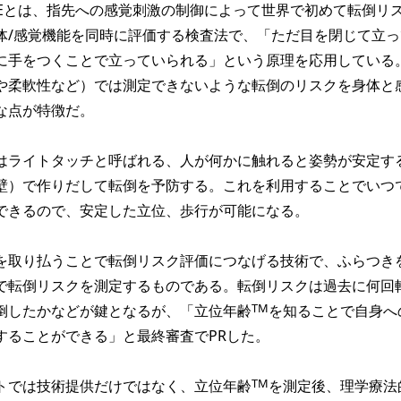
LEとは、指先への感覚刺激の制御によって世界で初めて転倒リ
体/感覚機能を同時に評価する検査法で、「ただ目を閉じて立っ
に手をつくことで立っていられる」という原理を応用している
や柔軟性など）では測定できないような転倒のリスクを身体と
な点が特徴だ。
ライトタッチと呼ばれる、人が何かに触れると姿勢が安定す
壁）で作りだして転倒を予防する。これを利用することでいつ
できるので、安定した立位、歩行が可能になる。
取り払うことで転倒リスク評価につなげる技術で、ふらつき
で転倒リスクを測定するものである。転倒リスクは過去に何回
TM
倒したかなどが鍵となるが、「立位年齢
を知ることで自身へ
することができる」と最終審査でPRした。
TM
では技術提供だけではなく、立位年齢
を測定後、理学療法