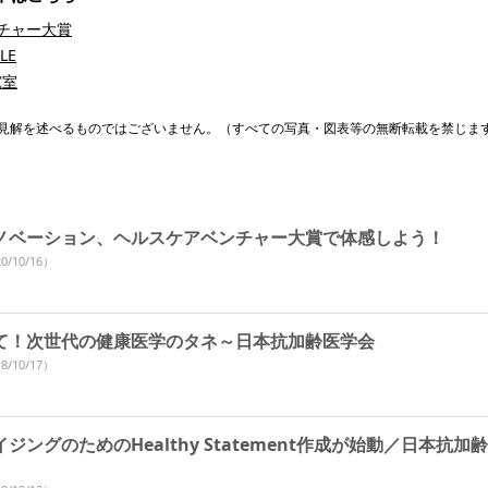
チャー大賞
LE
究室
見解を述べるものではございません。（すべての写真・図表等の無断転載を禁じま
ノベーション、ヘルスケアベンチャー大賞で体感しよう！
0/10/16）
て！次世代の健康医学のタネ～日本抗加齢医学会
8/10/17）
ジングのためのHealthy Statement作成が始動／日本抗加