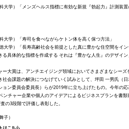
医科大学）「メンズヘルス指標に有効な新規『勃起力』計測装置
工科大学）「寿司を食べながらケトン体を高く保つ方法」
淑徳大学）「長寿高齢社会を前提とした真に豊かな住空間をイン
きる具体的な指標を作成する それは『豊かな人生』のデザイン
ー大賞は、アンチエイジング領域においてさまざまなシーズ
き社会課題の解決につなげていく試みとして、坪田 一男氏（日
ション委員会委員長）らが2019年に立ち上げたもの。今年の応
、ベンチャー企業や個人のアイデアによるビジネスプランを書類
審査の3段階で評価し表彰した。
舞子）
トはこちら