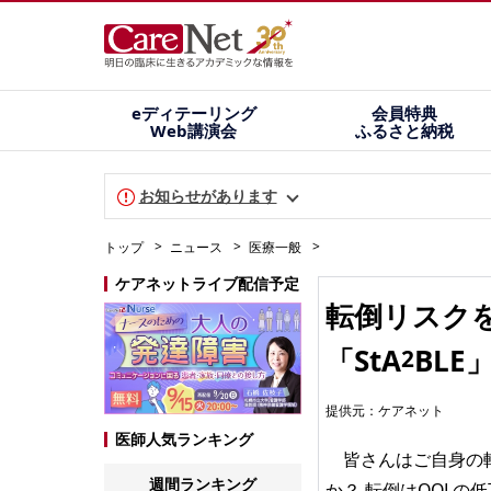
eディテーリング
会員特典
Web講演会
ふるさと納税
お知らせがあります
トップ
ニュース
医療一般
ケアネットライブ配信予定
転倒リスク
「StA
BLE
2
提供元：
ケアネット
医師人気ランキング
皆さんはご自身の転
週間ランキング
か？ 転倒はQOL