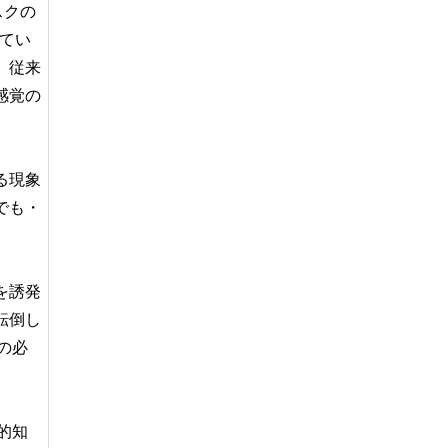
スクの
てい
。従来
感覚の
る現象
でも・
を誘発
転倒し
の必
的知