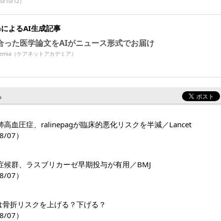
0/10/12）
miaによるAI生成記事
合った医学論文をAIがニュース形式でお届け
Academia（ケアネットアカデミア）
る
高血圧症、ralinepagが臨床的悪化リスクを半減／Lancet
8/07）
症候群、ラスブリカーゼ早期投与が有用／BMJ
8/07）
1薬は骨折リスクを上げる？下げる？
8/07）