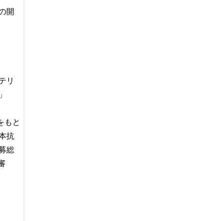
の開
テリ
」
をもと
本抗
募総
審