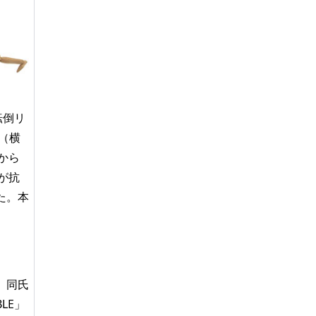
転倒リ
（横
から
が抗
た。本
。同氏
BLE」