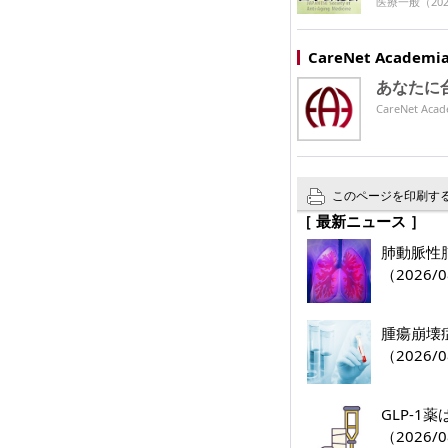
医療一般
（202
CareNet Acade
あなたに
CareNet 
このページを印刷す
［ 最新ニュース ］
肺動脈性肺
（2026/0
腫瘍崩壊
（2026/0
GLP-
（2026/0