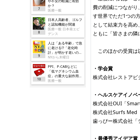
や不安の軽減に有効
か？
費の削減につながり、
7
医療一般
す世界でただ1つの
日本人高齢者、ゴルフ
として結束力を高め
と認知機能が関連
医療一般 日本発エビ
8
ともに「皆さまの隣に
デンス
人は「ある年齢」で急
に老ける!?「老化時
このほかの受賞は
計」が明かす老いの正
9
体
NYから木曜日
PPI、P-CABなどに
・学会賞
「低マグネシウム血
症」の重大な副作用追
株式会社レストアビ
10
加／厚労省
医療一般
・ヘルスケアイノベ
株式会社OUI「Smar
株式会社Surfs 
歯っぴー株式会社「
・最優秀アイデア賞