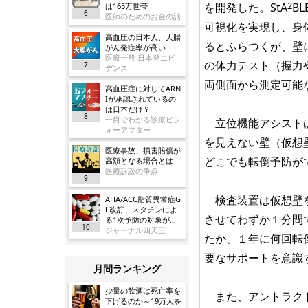
2
を開発した。StA
B
は165万世帯
6
医師のためのお金の話
可視化を実現し、身
高血圧の日本人、大腸
るとふらつくが、壁
がん発症率が高い
医療一般 日本発エビ
の体力テスト（握力
7
デンス
両側面から測定可能
高血圧症に対してARN
Iが承認されているの
は日本だけ？
8
一目でわかる診療ビフ
立位機能アシストは
ォーアフター
を見えない壁（仮想
医療事故、損害賠償が
どこでも転倒予防が
高額となる場合とは
医療訴訟の争点
9
検査装置は仮想壁を
AHA/ACC脂質異常症G
L改訂、スタチンによ
させてわずか１分間
る1次予防の対象が大
10
幅に拡大／JAMA
ジャーナル四天王
たか、１年に何回転
要なサポートを意識
月間ランキング
少量の飲酒は死亡率を
また、アントラクト
下げるのか～19万人を