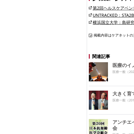
第2回ヘルスケアベン
UNTRACKED：STA2B
横浜国立大学：島研
掲載内容はケアネットの
関連記事
医療のイ
医療一般
（202
大きく育
医療一般
（201
アンチエイ
会