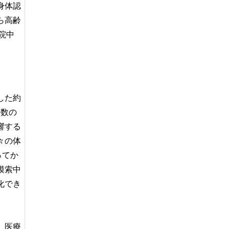
身体認
ら高齢
院中
した約
件数の
響する
々の体
ってか
模索中
化でき
、医療