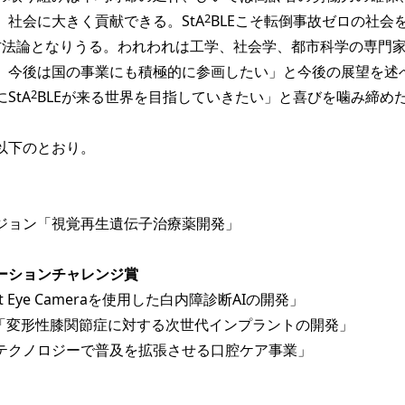
2
社会に大きく貢献できる。StA
BLEこそ転倒事故ゼロの社会
方法論となりうる。われわれは工学、社会学、都市科学の専門
、今後は国の事業にも積極的に参画したい」と今後の展望を述
2
StA
BLEが来る世界を目指していきたい」と喜びを噛み締め
以下のとおり。
ジョン「視覚再生遺伝子治療薬開発」
ーションチャレンジ賞
t Eye Cameraを使用した白内障診断AIの開発」
Med「変形性膝関節症に対する次世代インプラントの開発」
テクノロジーで普及を拡張させる口腔ケア事業」