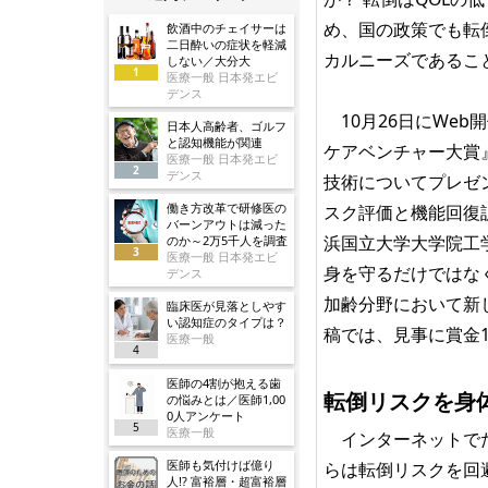
め、国の政策でも転
飲酒中のチェイサーは
二日酔いの症状を軽減
カルニーズであるこ
しない／大分大
1
医療一般 日本発エビ
デンス
10月26日にWeb
日本人高齢者、ゴルフ
と認知機能が関連
ケアベンチャー大賞
医療一般 日本発エビ
2
デンス
技術についてプレゼ
働き方改革で研修医の
スク評価と機能回復
バーンアウトは減った
浜国立大学大学院工
のか～2万5千人を調査
3
医療一般 日本発エビ
身を守るだけではな
デンス
加齢分野において新
臨床医が見落としやす
い認知症のタイプは？
稿では、見事に賞金
医療一般
4
医師の4割が抱える歯
転倒リスクを身
の悩みとは／医師1,00
0人アンケート
5
医療一般
インターネットでた
医師も気付けば億り
らは転倒リスクを回
人!? 富裕層・超富裕層