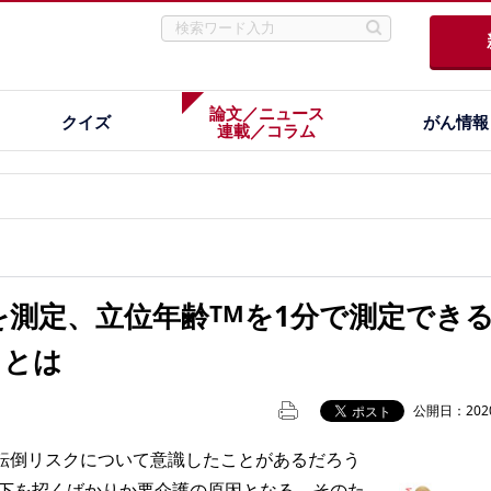
論文／ニュース
クイズ
がん情報
連載／コラム
を測定、立位年齢
を1分で測定でき
TM
」とは
公開日：2020
倒リスクについて意識したことがあるだろう
の低下を招くばかりか要介護の原因となる。そのた