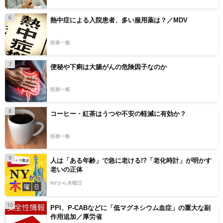
6
熱中症による入院患者、多い服用薬は？／MDV
医療一般
7
便秘や下痢は大腸がんの危険因子なのか
医療一般
8
コーヒー・紅茶はうつや不安の軽減に有効か？
医療一般
9
人は「ある年齢」で急に老ける!?「老化時計」が明かす
老いの正体
NYから木曜日
10
PPI、P-CABなどに「低マグネシウム血症」の重大な副
作用追加／厚労省