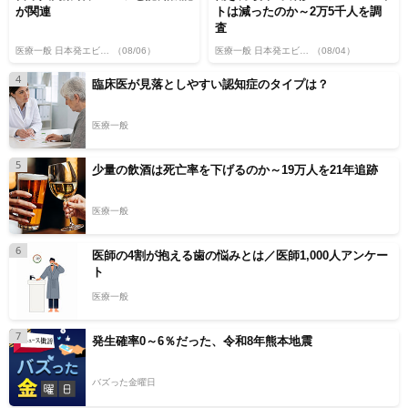
が関連
トは減ったのか～2万5千人を調
査
医療一般 日本発エビデンス
（08/06）
医療一般 日本発エビデンス
（08/04）
4
臨床医が見落としやすい認知症のタイプは？
医療一般
5
少量の飲酒は死亡率を下げるのか～19万人を21年追跡
医療一般
6
医師の4割が抱える歯の悩みとは／医師1,000人アンケー
ト
医療一般
7
発生確率0～6％だった、令和8年熊本地震
バズった金曜日