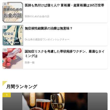
8
医師も気付けば億り人!? 富裕層・超富裕層は165万世帯
医師のためのお金の話
9
無症候性細菌尿の治療は無意味？
Dr.山本の感染症ワンポイントレクチャー
10
認知症リスクを考慮した帯状疱疹ワクチン、最適なタイ
ミングは
医療一般
月間ランキング
1