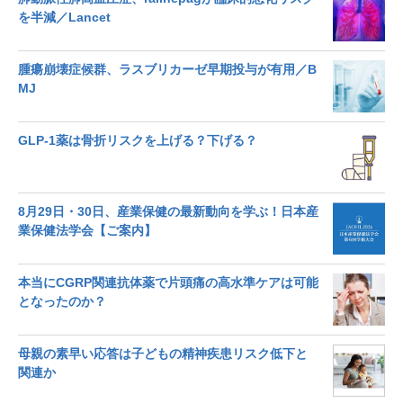
を半減／Lancet
腫瘍崩壊症候群、ラスブリカーゼ早期投与が有用／B
MJ
GLP-1薬は骨折リスクを上げる？下げる？
8月29日・30日、産業保健の最新動向を学ぶ！日本産
業保健法学会【ご案内】
本当にCGRP関連抗体薬で片頭痛の高水準ケアは可能
となったのか？
母親の素早い応答は子どもの精神疾患リスク低下と
関連か