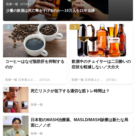
医療一般
（07/22）
少量の飲酒は死亡率を下げるのか～19万人を21年追跡
2
3
コーヒーはなぜ脂肪肝を抑制する
飲酒中のチェイサーは二日酔いの
のか
症状を軽減しない／大分大
医療一般 日本発エビデンス
（07/13）
医療一般 日本発エビデンス
（07/31）
4
死亡リスクが低下する適切な筋トレ時間は？
医療一般
5
日本初のMASH治療薬、MASLD/MASH診療は新たな局
面に／ノボ
医療一般