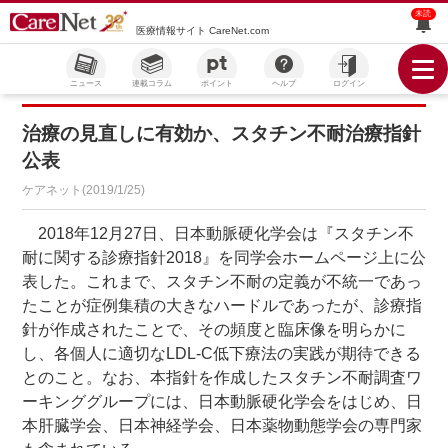
未読
医療情報サイト CareNet.com
ニュース
連載コラム
ポイント
ヘルプ
ログイン
治療の見直しに有効か、スタチン不耐治療指針
公表
ケアネット(2019/1/25)
2018年12月27日、日本動脈硬化学会は『スタチン不
耐に関する診療指針2018』を同学会ホームページ上に公
表した。これまで、スタチン不耐の定義が不統一であっ
たことが症例集積の大きなハードルであったが、診療指
針が作成されたことで、その頻度と臨床像を明らかに
し、各個人に適切なLDL-C低下療法の実践が期待できる
とのこと。なお、本指針を作成したスタチン不耐調査ワ
ーキンググループには、日本動脈硬化学会をはじめ、日
本肝臓学会、日本神経学会、日本薬物動態学会の専門家