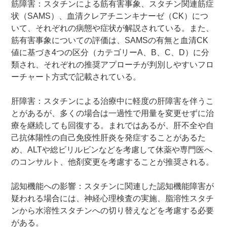
筋障害：スタチンによる筋有害事象、スタチン関連筋症
状（SAMS）、血清クレアチニンキナーゼ（CK）につ
いて、それぞれの病態や症状が解説されている。また、
筋有害事象についての評価は、SAMSの有無と血清CK
値に基づき4つの区分（カテゴリーA、B、C、D）に分
類され、それぞれの推奨アプローチが判別しやすいフロ
ーチャート方式で記載されている。
肝障害：スタチンによる治療中に軽度の肝障害を伴うこ
とがあるが、多くの場合は一過性で用量を変更せずに治
療を継続しても回復する。まれではあるが、肝不全や自
己抗体陽性の自己免疫性肝炎を発症することがあるた
め、ALTや総ビリルビンなどを考慮して休薬や専門医へ
のコンサルト、他剤変更を考慮することが推奨される。
認知機能への影響：スタチンに関連した認知機能障害が
疑われる場合には、神経心理検査の実施、脂溶性スタチ
ンから水溶性スタチンへの切り替えなどを考慮する必要
がある。