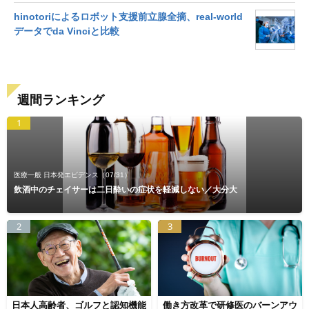
hinotoriによるロボット支援前立腺全摘、real-world
データでda Vinciと比較
週間ランキング
1
医療一般 日本発エビデンス
（07/31）
飲酒中のチェイサーは二日酔いの症状を軽減しない／大分大
2
3
日本人高齢者、ゴルフと認知機能
働き方改革で研修医のバーンアウ