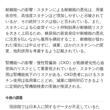
耐糖能への影響：スタチンによる耐糖能の悪化は、用量
依存性、高強度スタチンほど増加しやすいと示唆されて
いるが、その絶対リスクは低いと言われている。また、
スタチンによる心血管イベント抑制効果が耐糖能リスク
を大きく上回るため、糖尿病の新規発症や耐糖能の悪化
に注意を払いながら服用を継続すること、耐糖能が疑わ
れた場合には中止せずに、減量、ほかのスタチンへの変
更、他剤併用を考慮するよう記載されている。
腎機能への影響：慢性腎臓病（CKD）が動脈硬化性心血
管病のリスクとして重要視されているが、スタチンの服
用は腎機能低下のリスクがある。CKD患者におけるスタ
チン使用は低用量にとどめ、減量に随時対応できるよう
に定期的な腎機能検査の実施が推奨される。
今後の課題
現段階では日本人に関するデータが不足しているた