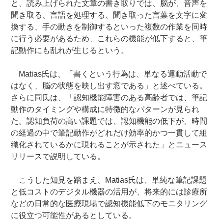
と、読み上げられた文章の書き取りでは、脳が、音声を
聞き取る、言語を処理する、聞き取った言葉を文字に変
換する、手の動きを制御するといった複数の作業を同時
に行う必要があるため、これらの機能が低下すると、筆
記動作にも乱れが生じるという。
Matias氏は、「書くという行為は、単なる運動活動で
はなく、脳の状態を映し出す窓である」と述べている。
さらに同氏は、「認知機能障害のある高齢者では、筆記
動作のタイミングや構成に特徴的なパターンが見られ
た。認知負荷の高い課題では、認知機能の低下が、時間
の経過の中で筆記動作がどれだけ効率的かつ一貫して組
織化されているかに現れることが示された」とニュース
リリースで説明している。
こうした知見を踏まえ、Matias氏は、単純な筆記課題
と低コストのデジタル機器の活用が、将来的には診療所
などの日常的な医療現場で認知機能低下のモニタリング
に役立つ可能性があるとしている。