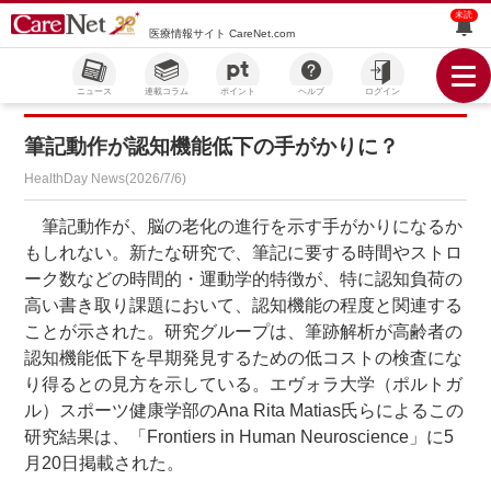
未読
医療情報サイト CareNet.com
ニュース
連載コラム
ポイント
ヘルプ
ログイン
筆記動作が認知機能低下の手がかりに？
HealthDay News(2026/7/6)
筆記動作が、脳の老化の進行を示す手がかりになるか
もしれない。新たな研究で、筆記に要する時間やストロ
ーク数などの時間的・運動学的特徴が、特に認知負荷の
高い書き取り課題において、認知機能の程度と関連する
ことが示された。研究グループは、筆跡解析が高齢者の
認知機能低下を早期発見するための低コストの検査にな
り得るとの見方を示している。エヴォラ大学（ポルトガ
ル）スポーツ健康学部のAna Rita Matias氏らによるこの
研究結果は、「Frontiers in Human Neuroscience」に5
月20日掲載された。