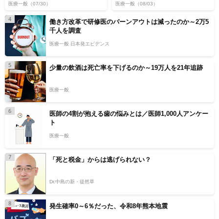
医療一般
（07/30）
医療一般
（08/03）
4
働き方改革で研修医のバーンアウトは減ったのか～2万5
千人を調査
医療一般 日本発エビデンス
5
少量の飲酒は死亡率を下げるのか～19万人を21年追跡
医療一般
6
医師の4割が抱える歯の悩みとは／医師1,000人アンケー
ト
医療一般
7
「死と税金」からは逃げられない？
Dr.中島の新・徒然草
8
発生確率0～6％だった、令和8年熊本地震