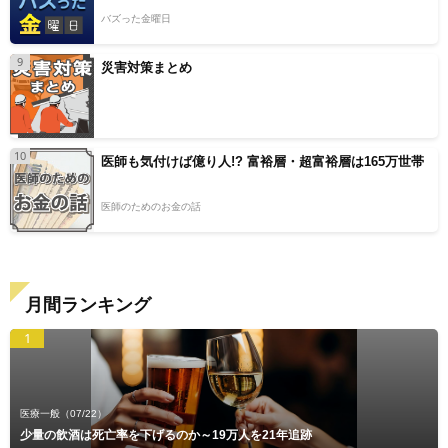
バズった金曜日
9
災害対策まとめ
10
医師も気付けば億り人!? 富裕層・超富裕層は165万世帯
医師のためのお金の話
月間ランキング
1
医療一般
（07/22）
少量の飲酒は死亡率を下げるのか～19万人を21年追跡