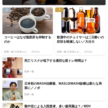
2
3
コーヒーはなぜ脂肪肝を抑制する
飲酒中のチェイサーは二日酔いの
のか
症状を軽減しない／大分大
医療一般 日本発エビデンス
（07/13）
医療一般 日本発エビデンス
（07/31）
4
死亡リスクが低下する適切な筋トレ時間は？
医療一般
5
日本初のMASH治療薬、MASLD/MASH診療は新たな局
面に／ノボ
医療一般
6
熱中症による入院患者、多い服用薬は？／MDV