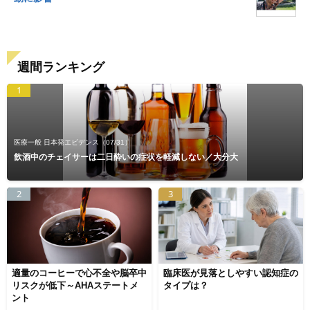
週間ランキング
1
医療一般 日本発エビデンス
（07/31）
飲酒中のチェイサーは二日酔いの症状を軽減しない／大分大
2
3
適量のコーヒーで心不全や脳卒中
臨床医が見落としやすい認知症の
リスクが低下～AHAステートメ
タイプは？
ント