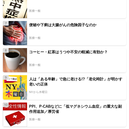
医療一般
7
便秘や下痢は大腸がんの危険因子なのか
医療一般
8
コーヒー・紅茶はうつや不安の軽減に有効か？
医療一般
9
人は「ある年齢」で急に老ける!?「老化時計」が明かす
老いの正体
NYから木曜日
10
PPI、P-CABなどに「低マグネシウム血症」の重大な副
作用追加／厚労省
医療一般