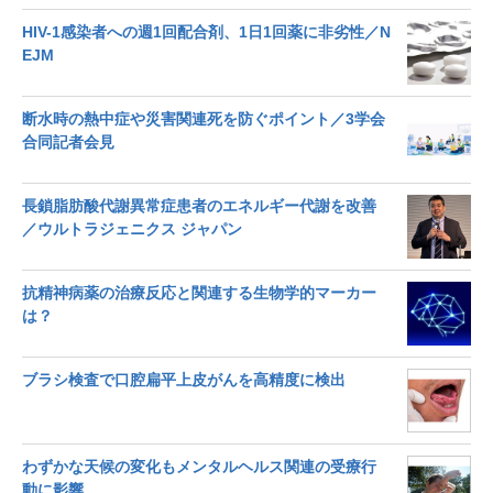
HIV-1感染者への週1回配合剤、1日1回薬に非劣性／N
EJM
断水時の熱中症や災害関連死を防ぐポイント／3学会
合同記者会見
長鎖脂肪酸代謝異常症患者のエネルギー代謝を改善
／ウルトラジェニクス ジャパン
抗精神病薬の治療反応と関連する生物学的マーカー
は？
ブラシ検査で口腔扁平上皮がんを高精度に検出
わずかな天候の変化もメンタルヘルス関連の受療行
動に影響