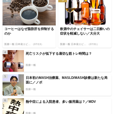
コーヒーはなぜ脂肪肝を抑制する
飲酒中のチェイサーは二日酔いの
のか
症状を軽減しない／大分大
医療一般 日本発エビデンス
（07/13）
医療一般 日本発エビデンス
（07/31）
4
死亡リスクが低下する適切な筋トレ時間は？
医療一般
5
日本初のMASH治療薬、MASLD/MASH診療は新たな局
面に／ノボ
医療一般
6
熱中症による入院患者、多い服用薬は？／MDV
医療一般