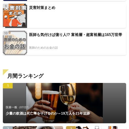
9
災害対策まとめ
10
医師も気付けば億り人!? 富裕層・超富裕層は165万世帯
医師のためのお金の話
月間ランキング
1
医療一般
（07/22）
少量の飲酒は死亡率を下げるのか～19万人を21年追跡
2
3