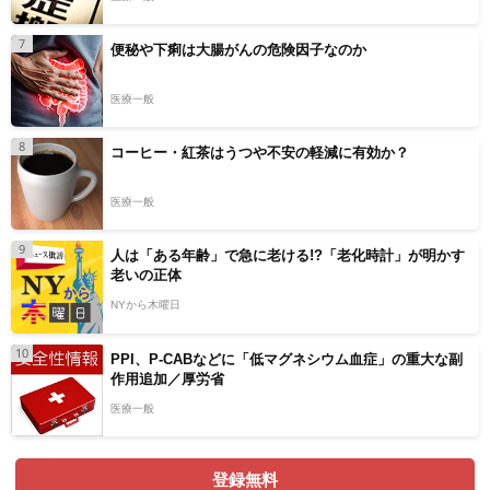
7
便秘や下痢は大腸がんの危険因子なのか
医療一般
8
コーヒー・紅茶はうつや不安の軽減に有効か？
医療一般
9
人は「ある年齢」で急に老ける!?「老化時計」が明かす
老いの正体
NYから木曜日
10
PPI、P-CABなどに「低マグネシウム血症」の重大な副
作用追加／厚労省
医療一般
登録無料