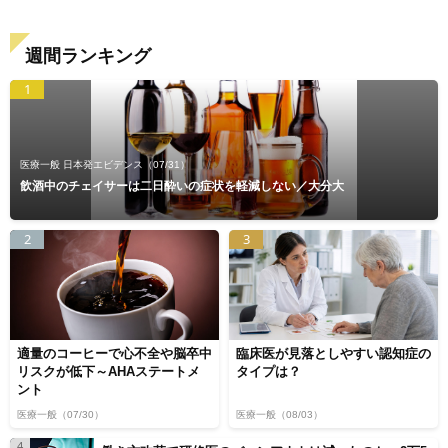
週間ランキング
1
医療一般 日本発エビデンス
（07/31）
飲酒中のチェイサーは二日酔いの症状を軽減しない／大分大
2
3
適量のコーヒーで心不全や脳卒中
臨床医が見落としやすい認知症の
リスクが低下～AHAステートメ
タイプは？
ント
医療一般
（07/30）
医療一般
（08/03）
4