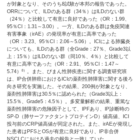
が対象となり、そのうち8試験が本邦の報告であった。
ORRについて、ILDのある群（34％）はILDのない群
（24％）と比較して有意に良好であった（OR：1.99、
95％CI：1.31～3.00）。一方、ILDのある群は免疫関連
有害事象（irAE）の発現率が有意に高率であった
（OR：3.23、95％CI：2.06～5.06）。ICIによる肺臓炎
についても、ILDのある群（全Grade：27％、Grade3以
上：15％）はILDのない群（同10％、4％）と比較して
有意に高率であった（OR：2.91、95％CI：1.47～
8）
5.74）
。また、びまん性肺疾患に関する調査研究班
は、IP合併肺癌におけるICIの薬剤性肺障害に関する後ろ
向き研究を実施した。その結果、200例が対象となり、
薬剤性肺障害は30.5％に認められた（Grade3以上：
15.5％、Grade5：4.5％）。多変量解析の結果、重篤な
薬剤性肺障害の危険因子として、IPFあり、IP診断時の
SP-D（肺サーファクタントプロテインD）値高値、ICI
投与前のCRP値高値が同定された。また、irAEが発現し
た患者はPFSとOSが有意に良好であり、IP非合併
NSCLCにおける過去の報告と一致していた。