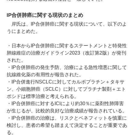
IP合併肺癌に関する現状のまとめ
岸氏は、IP合併肺癌に関する現状について、以下のよ
うにまとめた。
・日本からIP合併肺癌に関するステートメントと特発性
肺線維症の治療ガイドライン2023（改訂第2版）が発刊
された。
・IP合併肺癌の発生予防、治療による急性増悪に関して
抗線維化薬の有用性が報告された。
・IP合併進行NSCLCに対してカルボプラチン＋タキサ
ン、小細胞肺癌（SCLC）に対してプラチナ製剤＋エト
ポシドは標準治療と考えられる。
・IP合併肺癌に対するICIにより約30％に薬剤性肺障害
が生じるが、比較的良好な治療成績が報告されている。
・IP合併肺癌の治療は、リスクとベネフィットを慎重に
検討し、患者の希望も踏まえて決定することが重要であ
る。