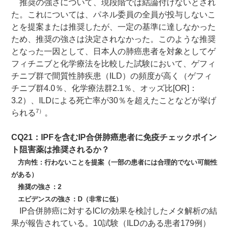
推奨の強さについて、現段階では結論付けないとされ
た。これについては、パネル委員の全員が投与しないこ
とを提案または推奨したが、一定の基準に達しなかった
ため、推奨の強さは決定されなかった。このような推奨
となった一因として、日本人の肺癌患者を対象としてゲ
フィチニブと化学療法を比較した試験において、ゲフィ
チニブ群で間質性肺疾患（ILD）の頻度が高く（ゲフィ
チニブ群4.0％、化学療法群2.1％、オッズ比[OR]：
3.2）、ILDによる死亡率が30％を超えたことなどが挙げ
7）
られる
。
CQ21：IPFを含むIP合併肺癌患者に免疫チェックポイン
ト阻害薬は推奨されるか？
方向性：行わないことを提案（一部の患者には合理的でない可能性
がある）
推奨の強さ：2
エビデンスの強さ：D（非常に低）
IP合併肺癌に対するICIの効果を検討したメタ解析の結
果が報告されている。10試験（ILDのある患者179例）