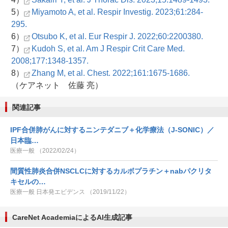
5）
Miyamoto A, et al. Respir Investig. 2023;61:284-
295.
6）
Otsubo K, et al. Eur Respir J. 2022;60:2200380.
7）
Kudoh S, et al. Am J Respir Crit Care Med.
2008;177:1348-1357.
8）
Zhang M, et al. Chest. 2022;161:1675-1686.
（ケアネット 佐藤 亮）
関連記事
IPF合併肺がんに対するニンテダニブ＋化学療法（J-SONIC）／
日本臨…
医療一般 （2022/02/24）
間質性肺炎合併NSCLCに対するカルボプラチン＋nabパクリタ
キセルの…
医療一般 日本発エビデンス （2019/11/22）
CareNet AcademiaによるAI生成記事