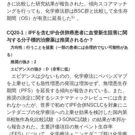
きに比較した研究結果が報告された。傾向スコアマッチ
ングを行っても、化学療法群はBSC群と比較して全生存
5）
期間（OS）が有意に延長した
。
CQ20-1：IPFを含むIP合併肺癌患者に血管新生阻害に関
与する分子標的治療薬は推奨されるか？
方向性：行うことを提案（一部の患者には合理的でない可能性があ
る）
推奨の強さ：2
エビデンスの強さ：D（非常に低）
エビデンスは少ないものの、化学療法にベバシズマブ
を上乗せしても急性増悪の発現は増加せず、無増悪生存
期間（PFS）を延長する傾向が報告されている。また、
推奨の決定に関するシステマティックレビューには含ま
れなかったが、世界で初めてIPF合併NSCLCを対象にニ
ンテダニブの化学療法への上乗せ効果を検討した国内第
III相無作為化比較試験（J-SONIC試験）の結果が本邦か
ら報告された。主要評価項目の無イベント生存率
（EFS）について、化学療法＋ニンテダニブ群は化学療