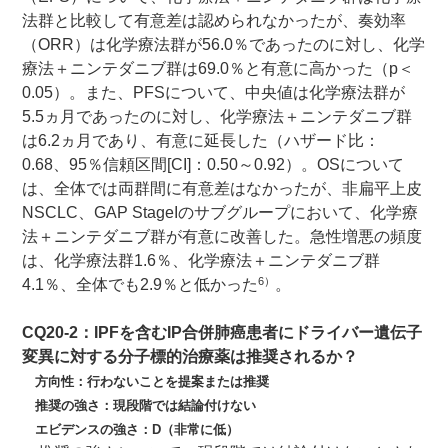
法群と比較して有意差は認められなかったが、奏効率
（ORR）は化学療法群が56.0％であったのに対し、化学
療法＋ニンテダニブ群は69.0％と有意に高かった（p＜
0.05）。また、PFSについて、中央値は化学療法群が
5.5ヵ月であったのに対し、化学療法＋ニンテダニブ群
は6.2ヵ月であり、有意に延長した（ハザード比：
0.68、95％信頼区間[CI]：0.50～0.92）。OSについて
は、全体では両群間に有意差はなかったが、非扁平上皮
NSCLC、GAP StageIのサブグループにおいて、化学療
法＋ニンテダニブ群が有意に改善した。急性増悪の頻度
は、化学療法群1.6％、化学療法＋ニンテダニブ群
6）
4.1％、全体でも2.9％と低かった
。
CQ20-2：IPFを含むIP合併肺癌患者にドライバー遺伝子
変異に対する分子標的治療薬は推奨されるか？
方向性：行わないことを提案または推奨
推奨の強さ：現段階では結論付けない
エビデンスの強さ：D（非常に低）