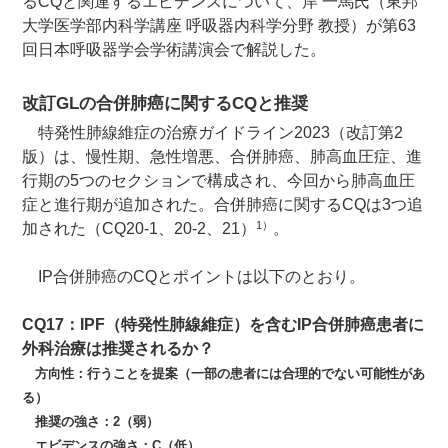
るCQと関連するエビデンスについて、岸 一馬氏（東邦
大学医学部内科学講座 呼吸器内科学分野 教授）が第63
回日本呼吸器学会学術講演会で解説した。
改訂GLの合併肺癌に関するCQと推奨
特発性肺線維症の治療ガイドライン2023（改訂第2
版）は、慢性期、急性増悪、合併肺癌、肺高血圧症、進
行期の5つのセクションで構成され、今回から肺高血圧
症と進行期が追加された。合併肺癌に関するCQは3つ追
1）
加された（CQ20-1、20-2、21）
。
IP合併肺癌のCQとポイントは以下のとおり。
CQ17：IPF（特発性肺線維症）を含むIP合併肺癌患者に
外科治療は推奨されるか？
方向性：行うことを提案（一部の患者には合理的でない可能性があ
る）
推奨の強さ：2（弱）
エビデンスの強さ：C（低）