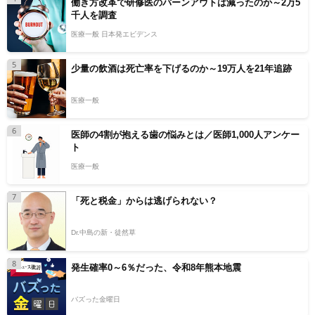
働き方改革で研修医のバーンアウトは減ったのか～2万5
千人を調査
医療一般 日本発エビデンス
5
少量の飲酒は死亡率を下げるのか～19万人を21年追跡
医療一般
6
医師の4割が抱える歯の悩みとは／医師1,000人アンケー
ト
医療一般
7
「死と税金」からは逃げられない？
Dr.中島の新・徒然草
8
発生確率0～6％だった、令和8年熊本地震
バズった金曜日