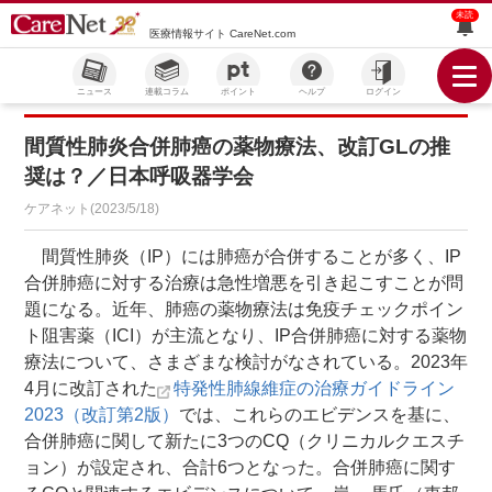
未読
医療情報サイト CareNet.com
ニュース
連載コラム
ポイント
ヘルプ
ログイン
間質性肺炎合併肺癌の薬物療法、改訂GLの推
奨は？／日本呼吸器学会
ケアネット(2023/5/18)
間質性肺炎（IP）には肺癌が合併することが多く、IP
合併肺癌に対する治療は急性増悪を引き起こすことが問
題になる。近年、肺癌の薬物療法は免疫チェックポイン
ト阻害薬（ICI）が主流となり、IP合併肺癌に対する薬物
療法について、さまざまな検討がなされている。2023年
4月に改訂された
特発性肺線維症の治療ガイドライン
2023（改訂第2版）
では、これらのエビデンスを基に、
合併肺癌に関して新たに3つのCQ（クリニカルクエスチ
ョン）が設定され、合計6つとなった。合併肺癌に関す