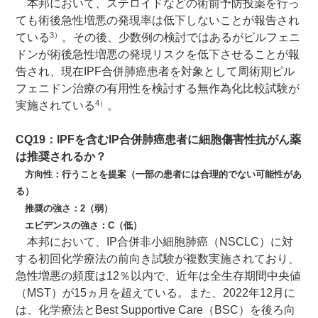
本邦において、ステロイドなどの術前予防投薬を行っ
ても術後急性増悪の発現率は低下しないことが報告され
3）
ている
。その後、少数例の検討ではあるがピルフェニ
ドンが術後急性増悪の発現リスクを低下させることが報
告され、現在IPF合併肺癌患者を対象として周術期ピル
フェニドン治療の有用性を検討する無作為化比較試験が
4）
実施されている
。
CQ19：IPFを含むIP合併肺癌患者に細胞傷害性抗がん薬
は推奨されるか？
方向性：行うことを提案（一部の患者には合理的でない可能性があ
る）
推奨の強さ：2（弱）
エビデンスの強さ：C（低）
本邦において、IP合併非小細胞肺癌（NSCLC）に対
する初回化学療法の前向き試験が複数実施されており、
急性増悪の頻度は12％以内で、近年は全生存期間中央値
（MST）が15ヵ月を超えている。また、2022年12月に
は、化学療法とBest Supportive Care（BSC）を後ろ向