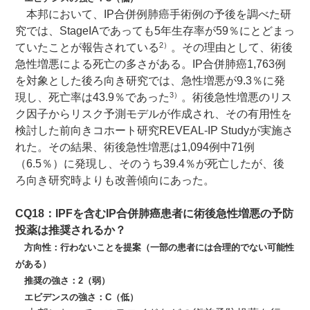
本邦において、IP合併例肺癌手術例の予後を調べた研
究では、StageIAであっても5年生存率が59％にとどまっ
2）
ていたことが報告されている
。その理由として、術後
急性増悪による死亡の多さがある。IP合併肺癌1,763例
を対象とした後ろ向き研究では、急性増悪が9.3％に発
3）
現し、死亡率は43.9％であった
。術後急性増悪のリス
ク因子からリスク予測モデルが作成され、その有用性を
検討した前向きコホート研究REVEAL-IP Studyが実施さ
れた。その結果、術後急性増悪は1,094例中71例
（6.5％）に発現し、そのうち39.4％が死亡したが、後
ろ向き研究時よりも改善傾向にあった。
CQ18：IPFを含むIP合併肺癌患者に術後急性増悪の予防
投薬は推奨されるか？
方向性：行わないことを提案（一部の患者には合理的でない可能性
がある）
推奨の強さ：2（弱）
エビデンスの強さ：C（低）