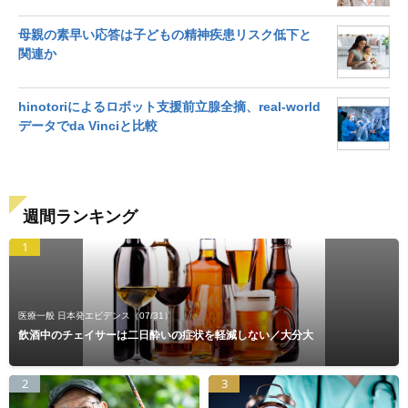
母親の素早い応答は子どもの精神疾患リスク低下と
関連か
hinotoriによるロボット支援前立腺全摘、real-world
データでda Vinciと比較
週間ランキング
1
医療一般 日本発エビデンス
（07/31）
飲酒中のチェイサーは二日酔いの症状を軽減しない／大分大
2
3