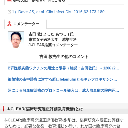
参考文献・参考サイトはこちら
1）Davis JS, et al. Clin Infect Dis. 2016;62:173-180.
コメンテーター
吉田 敦( よしだ あつし ) 氏
東京女子医科大学 感染症科
J-CLEAR推薦コメンテーター
吉田 敦先生の他のコメント
B群髄膜炎菌ワクチンの用途と限界（解説：吉田敦氏）－1206 (2020/04/01掲載)
細菌性の市中肺炎に対する経口lefamulinとモキシフロキサシンの比較試験（解説：吉田敦氏）－1157 (2019/12/18掲載)
州による敗血症治療のプロトコール導入は、成人敗血症の院内死亡の減少に寄与したか（解説：吉田敦氏）－1141 (2019/11/22掲載)
J-CLEAR(臨床研究適正評価教育機構)とは
J-CLEAR(臨床研究適正評価教育機構)は、臨床研究を適正に評価す
るために、必要な啓発・教育活動を行い、わが国の臨床研究の健