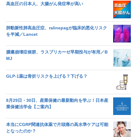
高血圧の日本人、大腸がん発症率が高い
肺動脈性肺高血圧症、ralinepagが臨床的悪化リスク
を半減／Lancet
腫瘍崩壊症候群、ラスブリカーゼ早期投与が有用／B
MJ
GLP-1薬は骨折リスクを上げる？下げる？
8月29日・30日、産業保健の最新動向を学ぶ！日本産
業保健法学会【ご案内】
本当にCGRP関連抗体薬で片頭痛の高水準ケアは可能
となったのか？