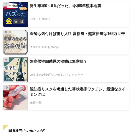
7
発生確率0～6％だった、令和8年熊本地震
バズった金曜日
8
医師も気付けば億り人!? 富裕層・超富裕層は165万世帯
医師のためのお金の話
9
無症候性細菌尿の治療は無意味？
Dr.山本の感染症ワンポイントレクチャー
10
認知症リスクを考慮した帯状疱疹ワクチン、最適なタイ
ミングは
医療一般
月間ランキング