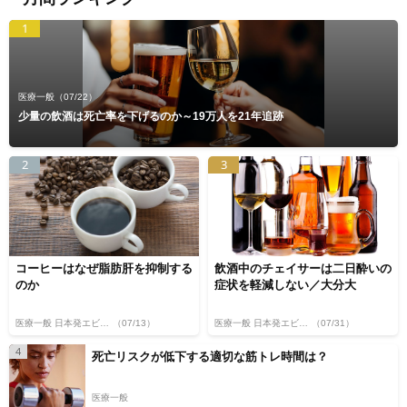
1
医療一般
（07/22）
少量の飲酒は死亡率を下げるのか～19万人を21年追跡
2
3
コーヒーはなぜ脂肪肝を抑制する
飲酒中のチェイサーは二日酔いの
のか
症状を軽減しない／大分大
医療一般 日本発エビデンス
（07/13）
医療一般 日本発エビデンス
（07/31）
4
死亡リスクが低下する適切な筋トレ時間は？
医療一般