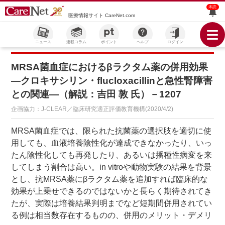
未読
医療情報サイト CareNet.com
ニュース
連載コラム
ポイント
ヘルプ
ログイン
MRSA菌血症におけるβラクタム薬の併用効果
―クロキサシリン・flucloxacillinと急性腎障害
との関連―（解説：吉田 敦 氏）－1207
企画協力：J-CLEAR／臨床研究適正評価教育機構(2020/4/2)
MRSA菌血症では、限られた抗菌薬の選択肢を適切に使
用しても、血液培養陰性化が達成できなかったり、いっ
たん陰性化しても再発したり、あるいは播種性病変を来
してしまう割合は高い。in vitroや動物実験の結果を背景
とし、抗MRSA薬にβラクタム薬を追加すれば臨床的な
効果が上乗せできるのではないかと長らく期待されてき
たが、実際は培養結果判明までなど短期間併用されてい
る例は相当数存在するものの、併用のメリット・デメリ