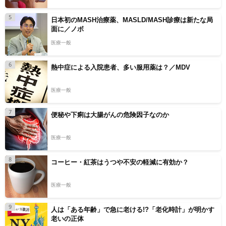
5
日本初のMASH治療薬、MASLD/MASH診療は新たな局
面に／ノボ
医療一般
6
熱中症による入院患者、多い服用薬は？／MDV
医療一般
7
便秘や下痢は大腸がんの危険因子なのか
医療一般
8
コーヒー・紅茶はうつや不安の軽減に有効か？
医療一般
9
人は「ある年齢」で急に老ける!?「老化時計」が明かす
老いの正体