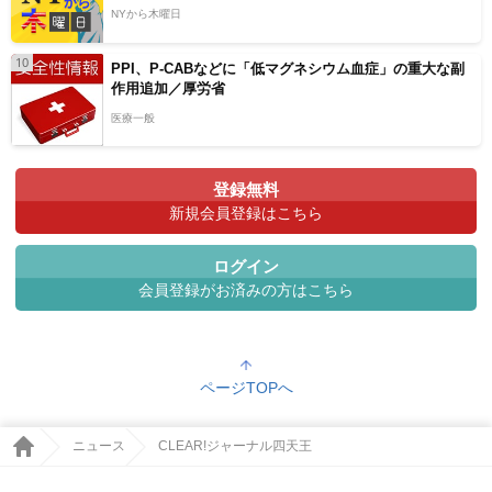
NYから木曜日
10
PPI、P-CABなどに「低マグネシウム血症」の重大な副
作用追加／厚労省
医療一般
登録無料
新規会員登録はこちら
ログイン
会員登録がお済みの方はこちら
ページTOPへ
ニュース
CLEAR!ジャーナル四天王