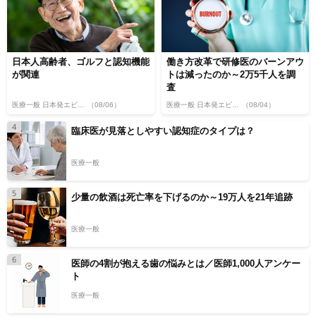
日本人高齢者、ゴルフと認知機能
働き方改革で研修医のバーンアウ
が関連
トは減ったのか～2万5千人を調
査
医療一般 日本発エビデンス
（08/06）
医療一般 日本発エビデンス
（08/04）
4
臨床医が見落としやすい認知症のタイプは？
医療一般
5
少量の飲酒は死亡率を下げるのか～19万人を21年追跡
医療一般
6
医師の4割が抱える歯の悩みとは／医師1,000人アンケー
ト
医療一般