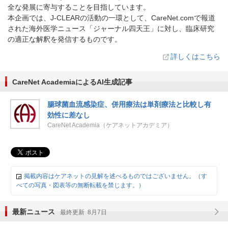
全な発展に寄与することを目指しています。
本企画では、J-CLEARの活動の一環として、CareNet.comで報道
された海外医学ニュース「ジャーナル四天王」に対し、臨床研究
の適正な解釈を発信するものです。
詳しくはこちら
CareNet AcademiaによるAI生成記事
腸球菌血流感染症、併用療法は単剤療法と比較し有
効性に差なし
CareNet Academia（ケアネットアカデミア）
掲載内容はケアネットの見解を述べるものではございません。（す
べての写真・図表等の無断転載を禁じます。）
最新ニュース
最終更新 8月7日