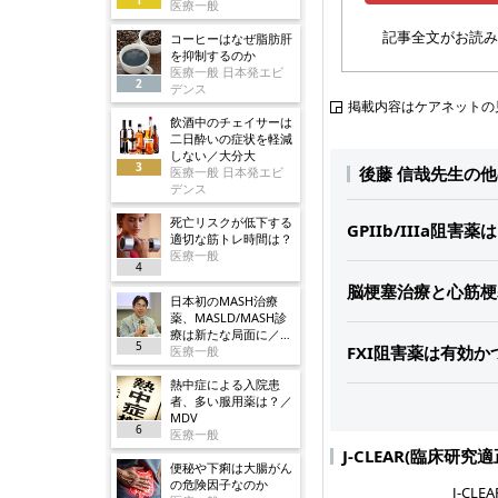
医療一般
記事全文がお読み
コーヒーはなぜ脂肪肝
を抑制するのか
医療一般 日本発エビ
2
デンス
掲載内容はケアネットの
飲酒中のチェイサーは
二日酔いの症状を軽減
しない／大分大
3
後藤 信哉先生の
医療一般 日本発エビ
デンス
死亡リスクが低下する
GPIIb/IIIa阻
適切な筋トレ時間は？
医療一般
4
脳梗塞治療と心筋梗塞
日本初のMASH治療
薬、MASLD/MASH診
療は新たな局面に／ノ
5
FXI阻害薬は有効かつ
ボ
医療一般
熱中症による入院患
者、多い服用薬は？／
MDV
6
医療一般
J-CLEAR(臨床研
便秘や下痢は大腸がん
の危険因子なのか
J-C