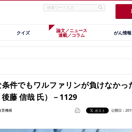
論文／ニュース
クイズ
がん情報
連載／コラム
な条件でもワルファリンが負けなかっ
後藤 信哉 氏）－1129
教育機構
公開日：2019