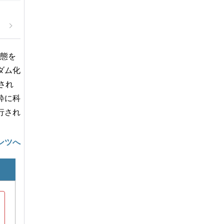
実態を
ダム化
され
粋に科
行され
ンツへ