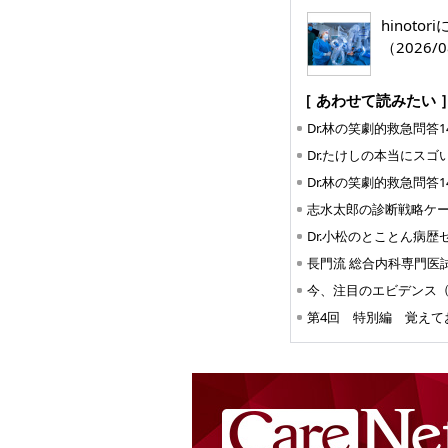
hinoto
（2026/0
［ あわせて読みたい 
Dr.林の笑劇的救急問答1
Dr.たけしの本当にス
Dr.林の笑劇的救急問答1
志水太郎の診断戦略ケ
Dr.小松のとことん病歴
長門流 総合内科専門医試験M
（
今、注目のエビデンス
第4回 特別編 覚え