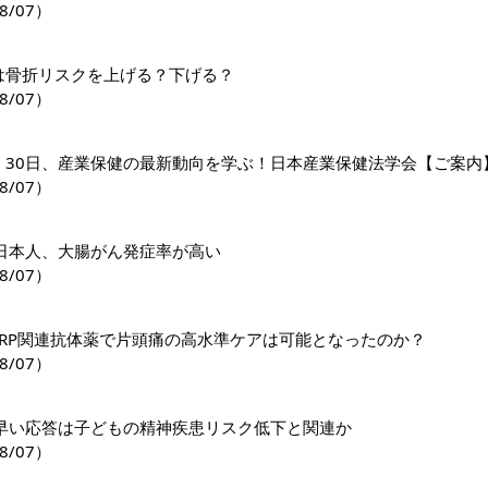
8/07）
1薬は骨折リスクを上げる？下げる？
8/07）
日・30日、産業保健の最新動向を学ぶ！日本産業保健法学会【ご案内
8/07）
日本人、大腸がん発症率が高い
8/07）
GRP関連抗体薬で片頭痛の高水準ケアは可能となったのか？
8/07）
早い応答は子どもの精神疾患リスク低下と関連か
8/07）