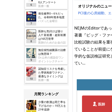
0人アンケート
6
オリジナルのニュー
医療一般
PCI後の心房細動、エド
発生確率0～6％だっ
た、令和8年熊本地震
バズった金曜日
7
NEJMのEdito
医師も気付けば億り
著書『ビッグ・ファ
人!? 富裕層・超富裕層
は165万世帯
比較試験の結果を重
8
医師のためのお金の話
ていることが前提に
無症候性細菌尿の治療
は無意味？
学的な仮説検証研究
Dr.山本の感染症ワン
9
ポイントレクチャー
てい…
認知症リスクを考慮し
た帯状疱疹ワクチン、
最適なタイミングは
10
医療一般
月間ランキング
少量の飲酒は死亡率を
医師
下げるのか～19万人を
21年追跡
1