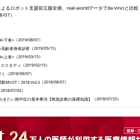
riによるロボット支援前立腺全摘、real-worldデータでda Vinciと比較
8/07）
］
（2019/08/07）
4<下巻>
（2019/05/15）
ゴい高齢者身体診察
（2019/03/15）
4<上巻>
（2019/02/15）
ーススタディ
（2018/09/07）
ゼミ
（2018/08/07）
UST！2018 Vol.3
2018/07/02）
（2018/07/25）
ておきたい熱中症の基本事項【救急診療の基礎知識】