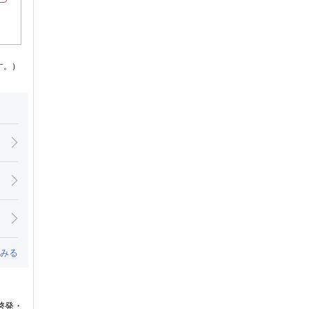
す。）
みる
啓発・