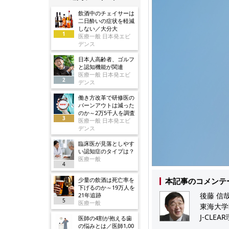
飲酒中のチェイサーは
二日酔いの症状を軽減
しない／大分大
1
医療一般 日本発エビ
デンス
日本人高齢者、ゴルフ
と認知機能が関連
医療一般 日本発エビ
2
デンス
働き方改革で研修医の
バーンアウトは減った
のか～2万5千人を調査
3
医療一般 日本発エビ
デンス
臨床医が見落としやす
い認知症のタイプは？
医療一般
4
少量の飲酒は死亡率を
本記事のコメンテ
下げるのか～19万人を
後藤 信哉
21年追跡
5
医療一般
東海大学
J-CLEA
医師の4割が抱える歯
の悩みとは／医師1,00