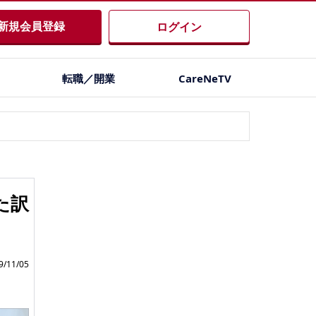
新規会員登録
ログイン
転職／開業
CareNeTV
た訳
/11/05