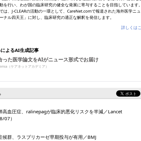
動を行い、わが国の臨床研究の健全な発展に寄与することを目指しています
では、J-CLEARの活動の一環として、CareNet.comで報道された海外医学ニ
ーナル四天王」に対し、臨床研究の適正な解釈を発信します。
詳しくは
miaによるAI生成記事
合った医学論文をAIがニュース形式でお届け
Academia（ケアネットアカデミア）
る
高血圧症、ralinepagが臨床的悪化リスクを半減／Lancet
8/07）
症候群、ラスブリカーゼ早期投与が有用／BMJ