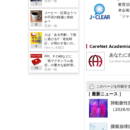
医療一般
7
教育活
本企画
コーヒー・紅茶はうつ
「ジャ
や不安の軽減に有効
か？
8
医療一般
人は「ある年齢」で急
に老ける!?「老化時
計」が明かす老いの正
CareNet Acade
9
体
NYから木曜日
あなたに
PPI、P-CABなどに
「低マグネシウム血
CareNet 
症」の重大な副作用追
10
加／厚労省
医療一般
このページを印刷す
［ 最新ニュース ］
肺動脈性肺
（2026/0
腫瘍崩壊