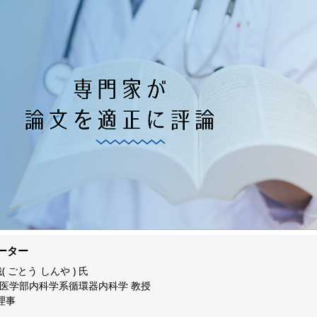
ーター
( ごとう しんや ) 氏
医学部内科学系循環器内科学 教授
R理事