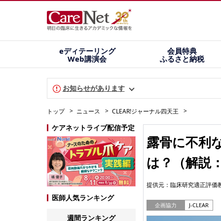
eディテーリング
会員特典
Web講演会
ふるさと納税
お知らせがあります
トップ
ニュース
CLEAR!ジャーナル四天王
ケアネットライブ配信予定
露骨に不利
は？（解説：
提供元：
臨床研究適正評価
医師人気ランキング
企画協力
J-CLEAR
週間ランキング