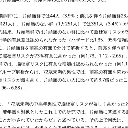
期間中に、片頭痛群では44人（3.9％；前兆を伴う片頭痛群23
21人）、片頭痛のない群（1万251人）では351人（3.4％）
の結果、片頭痛群では片頭痛のない群に比べて脳梗塞リスクが3
学的有意差は認められなかった（ハザード比1.35、95％信頼
。さらに、片頭痛群を前兆の有無で分けて解析すると、前兆を伴う群
梗塞リスクが73％有意に高かった（同1.73、1.12～2.65）
群では、脳梗塞リスクに有意な増加は認められなかった（同1.1
。サブグループ解析からは、72歳未満の男性では、前兆の有無を問わ
塞リスクが最も高く、片頭痛のない人に比べて約3.7倍だった
96～6.88）。
um氏は、「72歳未満の中高年男性で脳梗塞リスクが著しく高かった
。若年層を対象としたこれまでの研究では、片頭痛に関連する
ことが示されていたからだ」と述べている。その上で同氏は、
解するためには、今後さらなる研究が必要である。もし結果が