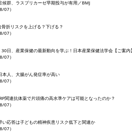
症候群、ラスブリカーゼ早期投与が有用／BMJ
8/07）
1薬は骨折リスクを上げる？下げる？
8/07）
日・30日、産業保健の最新動向を学ぶ！日本産業保健法学会【ご案内
8/07）
日本人、大腸がん発症率が高い
8/07）
GRP関連抗体薬で片頭痛の高水準ケアは可能となったのか？
8/07）
早い応答は子どもの精神疾患リスク低下と関連か
8/07）