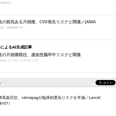
5/04/10）
性の前兆ある片頭痛、CVD発生リスクと関連／JAMA
天王
（2020/06/19）
miaによるAI生成記事
性の片頭痛既往、虚血性脳卒中リスクと関連
Academia（ケアネットアカデミア）
る
高血圧症、ralinepagが臨床的悪化リスクを半減／Lancet
8/07）