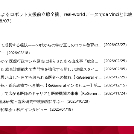
riによるロボット支援前立腺全摘、real-worldデータでda Vinciと比較
8/07）
］
（2026/03/27）
専門医が総合診療を使って成長する秘訣――50代からの学び直しのコツを教育のプロに聞く【ReGeneral インタビュー】第6回
（2026/03/18）
ダー
（2026/02/25）
僕はなぜ医者になったのか？ 医療行政マンを原点に帰らせたある出来事「総合医育成プログラム」インタビュー【ReGeneral インタビュー】第5回
（2026/02/05）
キャリア中断後に見つけた 総合診療能力で専門性を強化する新しい診療スタイル【ReGeneral インタビュー】第4回
（2025/12/25）
外科医のキャリア終盤に思い出した 何でも診られる医者への憧れ【ReGeneral インタビュー】第3回
（2025/12/15）
50代半ばで精神科から一転・総合診療でへき地へ【ReGeneral インタビュー】第2回
（2025/11/24）
「総合医育成プログラム」で広がる医師のキャリアと医療機関の未来【ReGeneral インタビュー】第1回
（2025/10/28）
臨床研究～臨床研究中核病院に学ぶ～
（2025/04/18）
学術集会：独占インタビュー