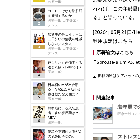
医療一般
れれば、この年齢層
コーヒーはなぜ脂肪肝
を抑制するのか
る」と語っている。
医療一般 日本発エビ
2
デンス
[2026年05月21日/Healt
飲酒中のチェイサーは
二日酔いの症状を軽減
利用規定はこちら
しない／大分大
3
医療一般 日本発エビ
原著論文はこちら
デンス
Sprouse-Blum AS, et 
死亡リスクが低下する
適切な筋トレ時間は？
医療一般
4
掲載内容はケアネットの
日本初のMASH治療
薬、MASLD/MASH診
療は新たな局面に／ノ
関連記事
5
ボ
医療一般
若年層で
熱中症による入院患
者、多い服用薬は？／
医療一般
（202
MDV
6
医療一般
便秘や下痢は大腸がん
ストレス
の危険因子なのか