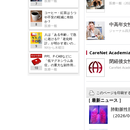
医療一般
医療一般
（202
7
コーヒー・紅茶はうつ
や不安の軽減に有効
か？
中高年女
8
医療一般
ジャーナル四
人は「ある年齢」で急
に老ける!?「老化時
計」が明かす老いの正
9
体
NYから木曜日
CareNet Acade
PPI、P-CABなどに
閉経後女
「低マグネシウム血
症」の重大な副作用追
CareNet 
10
加／厚労省
医療一般
このページを印刷す
［ 最新ニュース ］
肺動脈性肺
（2026/0