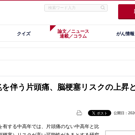
論文／ニュース
クイズ
がん情報
連載／コラム
兆を伴う片頭痛、脳梗塞リスクの上昇
公開日：2026
有する中高年では、片頭痛のない中高年と比
脳梗塞）リスクが高い可能性があるとする研究