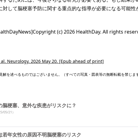
に対して脳梗塞予防に関する重点的な指導が必要になる可能性
hDayNews]Copyright (c) 2026 HealthDay. All rights reser
al. Neurology. 2026 May 20. [Epub ahead of print]
見解を述べるものではございません。（すべての写真・図表等の無断転載を禁じま
の脳梗塞、意外な疾患がリスクに？
5/05/21）
は若年女性の原因不明脳梗塞のリスク