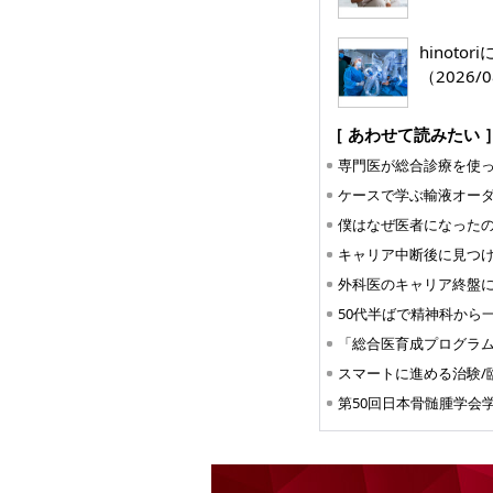
hinoto
（2026/0
［ あわせて読みたい 
ケースで学ぶ輸液オー
スマートに進める治験/
第50回日本骨髄腫学会