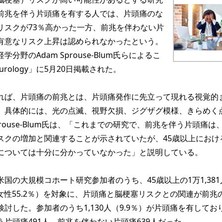
前兆を伴う片頭痛を有する人では、片頭痛のな
リスクが73％高かった一方、前兆を伴わない片
有意なリスク上昇は認められなかったという。
分野のAdam Sprouse-Blum氏らによるこ
rology」に5月20日掲載された。
ば、片頭痛の前兆とは、片頭痛発作に先立って現れる視覚的
。具体的には、光の点滅、視野欠損、ジグザグ模様、きらめく
rouse-Blum氏は、「これまでの研究で、前兆を伴う片頭痛は
スクの増加と関連することが示されていたが、45歳以上におけ
については十分に分かっていなかった」と説明している。
の大規模コホート研究参加者のうち、45歳以上の1万1,381
、女性55.2％）を対象に、片頭痛と脳梗塞リスクとの関連が前兆
討した。参加者のうち1,130人（9.9％）が片頭痛を有してお
片頭痛491人、前兆を伴わない片頭痛639人だった。