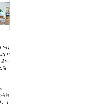
または
点など
、若年
る脳
人
の有無
り、そ