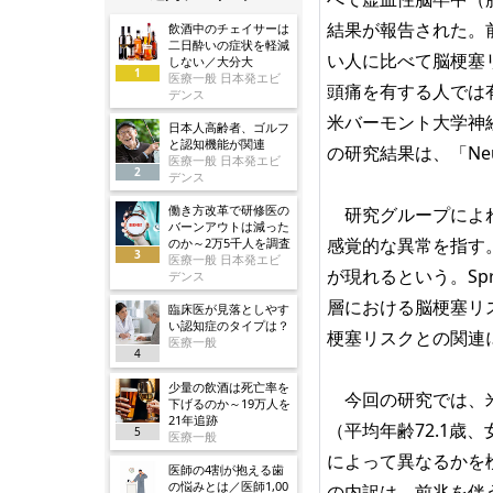
結果が報告された。
飲酒中のチェイサーは
二日酔いの症状を軽減
い人に比べて脳梗塞
しない／大分大
1
医療一般 日本発エビ
頭痛を有する人では
デンス
米バーモント大学神経学
日本人高齢者、ゴルフ
と認知機能が関連
の研究結果は、「Neu
医療一般 日本発エビ
2
デンス
働き方改革で研修医の
研究グループによれ
バーンアウトは減った
感覚的な異常を指す
のか～2万5千人を調査
3
医療一般 日本発エビ
が現れるという。Sp
デンス
層における脳梗塞リ
臨床医が見落としやす
い認知症のタイプは？
梗塞リスクとの関連
医療一般
4
少量の飲酒は死亡率を
今回の研究では、米国
下げるのか～19万人を
21年追跡
（平均年齢72.1歳
5
医療一般
によって異なるかを検
医師の4割が抱える歯
の悩みとは／医師1,00
の内訳は、前兆を伴う