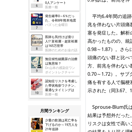
0人アンケート
6
医療一般
平均6.4年間の追跡
発生確率0～6％だっ
た、令和8年熊本地震
兆を伴わない片頭痛群
バズった金曜日
7
塞を発症した。解析
医師も気付けば億り
高かったものの、統計
人!? 富裕層・超富裕層
は165万世帯
0.98～1.87）
8
医師のためのお金の話
頭痛のない群と比べて脳
無症候性細菌尿の治療
は無意味？
方、前兆を伴わない
Dr.山本の感染症ワン
9
ポイントレクチャー
0.70～1.72）
認知症リスクを考慮し
痛を有する人で脳梗
た帯状疱疹ワクチン、
示された（同3.67、1.
最適なタイミングは
10
医療一般
Sprouse-Bl
月間ランキング
結果は予想外だった
少量の飲酒は死亡率を
リスクは女性で高い
下げるのか～19万人を
21年追跡
の結果をより深く理
1