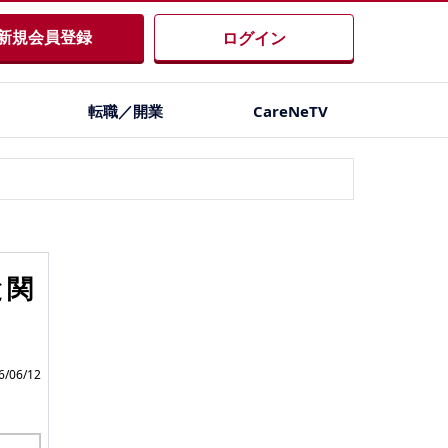
新規会員登録
ログイン
転職／開業
CareNeTV
と関
/06/12