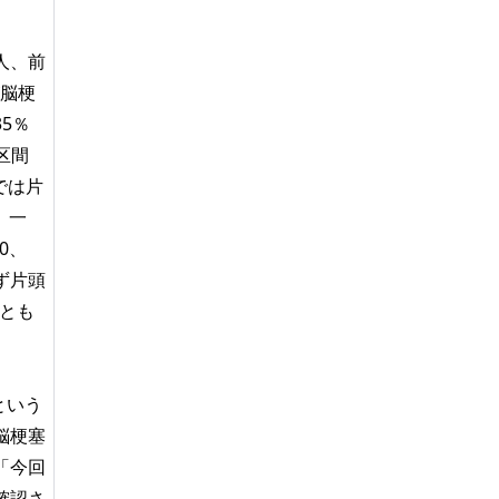
人、前
が脳梗
5％
区間
では片
。一
0、
ず片頭
ことも
という
脳梗塞
「今回
確認さ