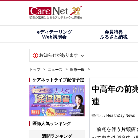
eディテーリング
会員特典
Web講演会
ふるさと納税
お知らせがあります
トップ
ニュース
医療一般
ケアネットライブ配信予定
中高年の前
連
提供元：
HealthDay News
医師人気ランキング
前兆を伴う片頭痛を
週間ランキング
べて虚血性脳卒中（