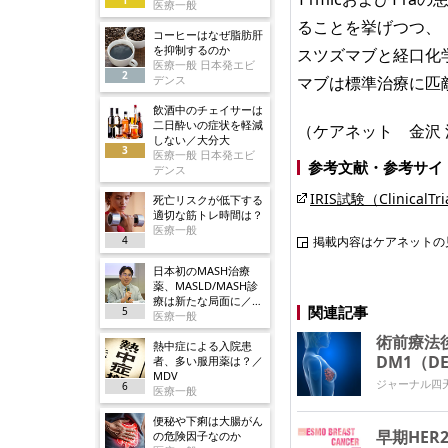
医療一般
ることを挙げつつ、
コーヒーはなぜ脂肪肝
を抑制するのか
スツズマブと経口化
医療一般 日本発エビ
2
デンス
マブは標準治療に匹
飲酒中のチェイサーは
二日酔いの症状を軽減
（ケアネット 金沢 
しない／大分大
3
医療一般 日本発エビ
参考文献・参考サイ
デンス
IRIS試験（ClinicalTri
死亡リスクが低下する
適切な筋トレ時間は？
医療一般
4
掲載内容はケアネットの
日本初のMASH治療
薬、MASLD/MASH診
療は新たな局面に／ノ
関連記事
5
ボ
医療一般
術前療法後
熱中症による入院患
DM1（DE
者、多い服用薬は？／
MDV
ジャーナル四
6
医療一般
便秘や下痢は大腸がん
早期HE
の危険因子なのか