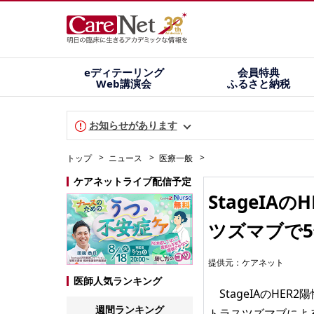
eディテーリング
会員特典
Web講演会
ふるさと納税
お知らせがあります
トップ
ニュース
医療一般
ケアネットライブ配信予定
StageI
ツズマブで5年i
提供元：
ケアネット
医師人気ランキング
StageIAのHER
週間ランキング
トラスツズマブによる