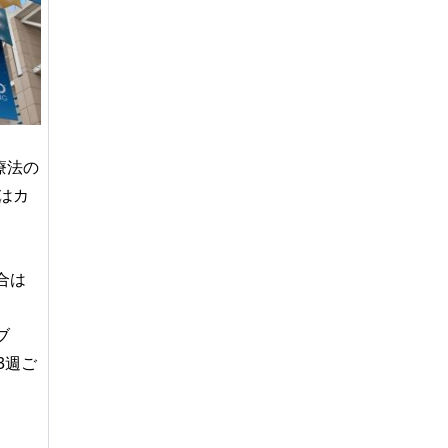
療法の
験はカ
場合は
ブ
3週ご