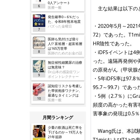
0人アンケート
6
医療一般
主な結果は以下の
発生確率0～6％だっ
た、令和8年熊本地震
・2020年5月～20
バズった金曜日
7
72）であった。T1mic
医師も気付けば億り
HR陰性であった。
人!? 富裕層・超富裕層
は165万世帯
・iDFSイベントは
8
医師のためのお金の話
った。遠隔再発例や死
無症候性細菌尿の治療
は無意味？
の原発がん（甲状腺
Dr.山本の感染症ワン
9
ポイントレクチャー
・5年iDFS率は97.
認知症リスクを考慮し
95.7～99.7）であっ
た帯状疱疹ワクチン、
・5例（2.7％）にG
最適なタイミングは
10
医療一般
頻度の高かった有害事
害事象の発現は0.
月間ランキング
少量の飲酒は死亡率を
Wang氏は、本試
下げるのか～19万人を
21年追跡
T1micおよびT1
1