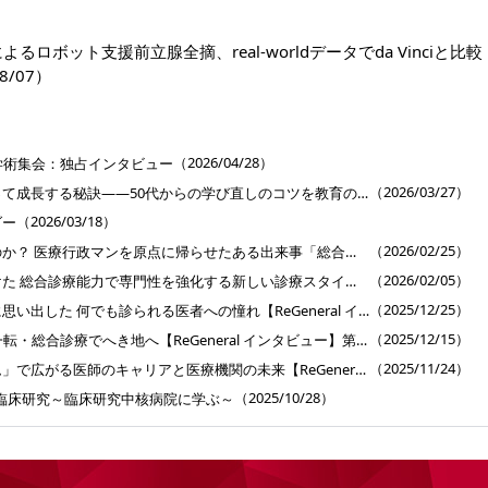
riによるロボット支援前立腺全摘、real-worldデータでda Vinciと比較
8/07）
］
（2026/04/28）
学術集会：独占インタビュー
（2026/03/27）
専門医が総合診療を使って成長する秘訣――50代からの学び直しのコツを教育のプロに聞く【ReGeneral インタビュー】第6回
（2026/03/18）
ダー
（2026/02/25）
僕はなぜ医者になったのか？ 医療行政マンを原点に帰らせたある出来事「総合医育成プログラム」インタビュー【ReGeneral インタビュー】第5回
（2026/02/05）
キャリア中断後に見つけた 総合診療能力で専門性を強化する新しい診療スタイル【ReGeneral インタビュー】第4回
（2025/12/25）
外科医のキャリア終盤に思い出した 何でも診られる医者への憧れ【ReGeneral インタビュー】第3回
（2025/12/15）
50代半ばで精神科から一転・総合診療でへき地へ【ReGeneral インタビュー】第2回
（2025/11/24）
「総合医育成プログラム」で広がる医師のキャリアと医療機関の未来【ReGeneral インタビュー】第1回
（2025/10/28）
臨床研究～臨床研究中核病院に学ぶ～