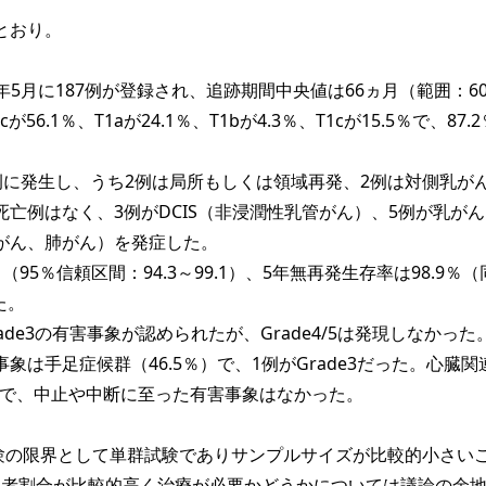
とおり。
21年5月に187例が登録され、追跡期間中央値は66ヵ月（範囲：6
が56.1％、T1aが24.1％、T1bが4.3％、T1cが15.5％で、87.
4例に発生し、うち2例は局所もしくは領域再発、2例は対側乳が
亡例はなく、3例がDCIS（非浸潤性乳管がん）、5例が乳が
がん、肺がん）を発症した。
8％（95％信頼区間：94.3～99.1）、5年無再発生存率は98.9％
た。
rade3の有害事象が認められたが、Grade4/5は発現しなかった
象は手足症候群（46.5％）で、1例がGrade3だった。心臓関
5％で、中止や中断に至った有害事象はなかった。
験の限界として単群試験でありサンプルサイズが比較的小さい
aの患者割合が比較的高く治療が必要かどうかについては議論の余