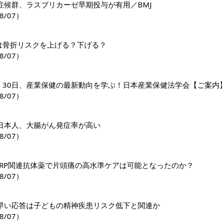
症候群、ラスブリカーゼ早期投与が有用／BMJ
8/07）
1薬は骨折リスクを上げる？下げる？
8/07）
日・30日、産業保健の最新動向を学ぶ！日本産業保健法学会【ご案内
8/07）
日本人、大腸がん発症率が高い
8/07）
GRP関連抗体薬で片頭痛の高水準ケアは可能となったのか？
8/07）
早い応答は子どもの精神疾患リスク低下と関連か
8/07）