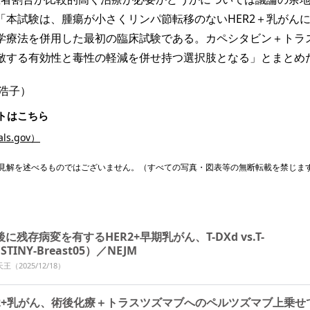
「本試験は、腫瘍が小さくリンパ節転移のないHER2＋乳がん
学療法を併用した最初の臨床試験である。カペシタビン＋トラ
敵する有効性と毒性の軽減を併せ持つ選択肢となる」とまとめ
浩子）
トはこちら
als.gov）
見解を述べるものではございません。（すべての写真・図表等の無断転載を禁じま
に残存病変を有するHER2+早期乳がん、T-DXd vs.T-
STINY-Breast05）／NEJM
天王
（2025/12/18）
R2+乳がん、術後化療＋トラスツズマブへのペルツズマブ上乗せ