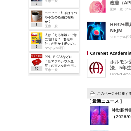
医療一般
改善（APH
7
医療一般
（202
コーヒー・紅茶はうつ
や不安の軽減に有効
か？
HER2+
8
医療一般
NEJM
人は「ある年齢」で急
ジャーナル四
に老ける!?「老化時
計」が明かす老いの正
9
体
NYから木曜日
CareNet Acade
PPI、P-CABなどに
ホルモン
「低マグネシウム血
症」の重大な副作用追
法、5年
10
加／厚労省
医療一般
CareNet 
このページを印刷す
［ 最新ニュース ］
肺動脈性肺
（2026/0