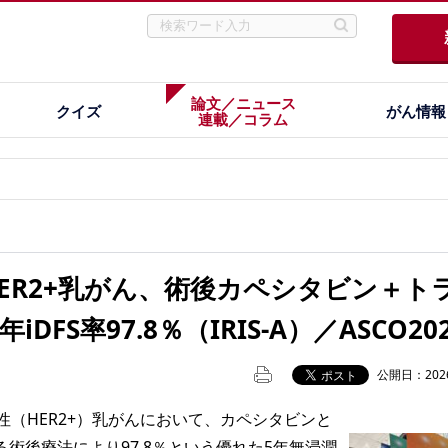
論文／ニュース
クイズ
がん情報
連載／コラム
AのHER2+乳がん、術後カペシタビン＋ト
DFS率97.8％（IRIS-A）／ASCO20
公開日：2026
2陽性（HER2+）乳がんにおいて、カペシタビンと
術後療法により97.8％という優れた5年無浸潤