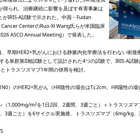
率が得られ、治療継続に影響を及ぼす有害事象は
IRIS-A試験で示された。中国・Fudan
hai Cancer CenterのRuo-Xi Wang氏らが米国臨床
 ASCO Annual Meeting）で発表した。
は、早期HER2+乳がんにおける静脈内化学療法を行わない術後
nを検討する単群第II相試験として設計された4つの試験で、IRIS-A試
ルとトラスツズマブ1年間の併用を検討。
（T1N0）のHER2+乳がん（HR陰性の場合はT≦2cm、HR陽性の
2
1,000mg/m
を1日2回、2週間、3週ごと）＋トラスツズマ
/kg、3週ごと）を6サイクル実施後、トラスツズマブ（6mg/kg、
S