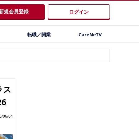
新規会員登録
ログイン
転職／開業
CareNeTV
ラス
26
/06/04