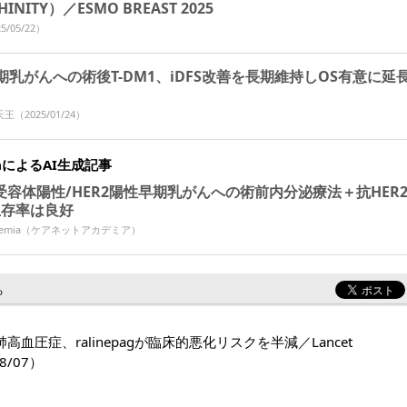
INITY）／ESMO BREAST 2025
5/05/22）
早期乳がんへの術後T-DM1、iDFS改善を長期維持しOS有意に延
天王
（2025/01/24）
miaによるAI生成記事
受容体陽性/HER2陽性早期乳がんへの術前内分泌療法＋抗HER
生存率は良好
Academia（ケアネットアカデミア）
る
高血圧症、ralinepagが臨床的悪化リスクを半減／Lancet
8/07）