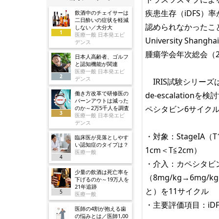
疾患生存（iDFS）
飲酒中のチェイサーは
二日酔いの症状を軽減
認められなかったことが
しない／大分大
1
医療一般 日本発エビ
University Shang
デンス
腫瘍学会年次総会（2026
日本人高齢者、ゴルフ
と認知機能が関連
医療一般 日本発エビ
2
デンス
IRIS試験シリーズ
働き方改革で研修医の
de-escalatio
バーンアウトは減った
ペシタビン6サイク
のか～2万5千人を調査
3
医療一般 日本発エビ
デンス
・対象：StageIA
臨床医が見落としやす
い認知症のタイプは？
1cm＜T≦2cm）
医療一般
4
・介入：カペシタビン（
少量の飲酒は死亡率を
（8mg/kg→6mg
下げるのか～19万人を
21年追跡
と）を11サイクル
5
医療一般
・主要評価項目：iDF
医師の4割が抱える歯
の悩みとは／医師1,00