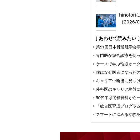
hinoto
（2026/0
［ あわせて読みたい 
第51回日本骨髄腫学会
ケースで学ぶ輸液オー
スマートに進める治験/