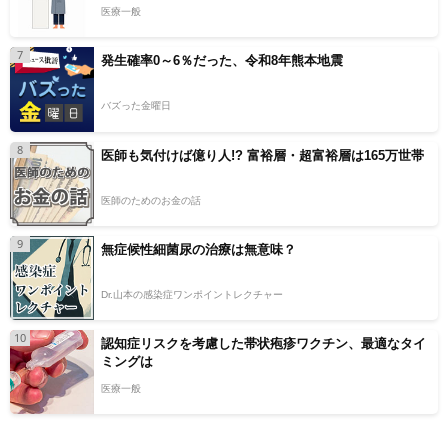
医療一般
7
発生確率0～6％だった、令和8年熊本地震
バズった金曜日
8
医師も気付けば億り人!? 富裕層・超富裕層は165万世帯
医師のためのお金の話
9
無症候性細菌尿の治療は無意味？
Dr.山本の感染症ワンポイントレクチャー
10
認知症リスクを考慮した帯状疱疹ワクチン、最適なタイ
ミングは
医療一般