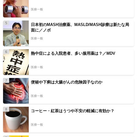
医療一般
5
日本初のMASH治療薬、MASLD/MASH診療は新たな局
面に／ノボ
医療一般
6
熱中症による入院患者、多い服用薬は？／MDV
医療一般
7
便秘や下痢は大腸がんの危険因子なのか
医療一般
8
コーヒー・紅茶はうつや不安の軽減に有効か？
医療一般