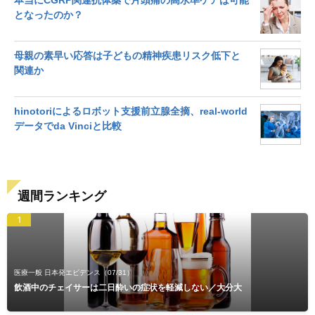
本当にCGRP関連抗体薬で片頭痛の高水準ケアは可能
となったのか？
母親の素早い応答は子どもの精神疾患リスク低下と
関連か
hinotoriによるロボット支援前立腺全摘、real-world
データでda Vinciと比較
週間ランキング
1
医療一般 日本発エビデンス
（07/31）
飲酒中のチェイサーは二日酔いの症状を軽減しない／大分大