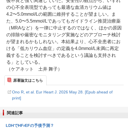
後不良と強く関連していた。安全性の観点から、いずれ
の心不全表現型であっても最適な血清カリウム値は
4.2〜5.0mmol/Lの範囲に維持することが望ましい。ま
た、5.0〜5.5mmol/Lであってもガイドライン推奨治療薬
（MRAなど）を一律に中止するのではなく、ほかの原因
の排除や厳密なモニタリング実施などのアプローチ検討
が望まれるかもしれない。本結果より、心不全患者にお
ける「低カリウム血症」の定義を4.0mmol/L未満に再定
義することを検討すべきであるという議論も支持され
る」としている。
（ケアネット 土井 舞子）
原著論文はこちら
Ono R, et al. Eur Heart J. 2026 May 28. [Epub ahead of
print]
関連記事
LDHでHFrEFの予後予測？