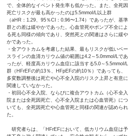
で、全体的なイベント発生率も低かった。また、全死因
死亡リスクが最も高かったのは5.5mmol/L以上群
（aHR：1.29、95％CI：0.96〜1.74）であったが、基準
群との差は緩やかであった。心血管死やポンプ不全によ
る死も同様の傾向であり、突然死との関連はさらに緩や
かであった。
・全アウトカムを考慮した結果、最もリスクが低いベー
スラインの血清カリウム値の範囲は4.2～5.0mmol/Lであ
ったが、軽度高カリウム血症に該当する5.0～5.5mmol/L
群（HFrEFの約13％、HFpEFの約10％）であっても、
多変数調整後は死亡や心不全入院のリスク上昇と有意に
関連していなかった。
・初回心不全入院、ならびに複合アウトカム（心不全入
院または全死因死亡、心不全入院または心血管死）につ
いても、全死因死亡や心血管死と同様の関連が認められ
た。
研究者らは、「HFrEFにおいて、低カリウム血症は予