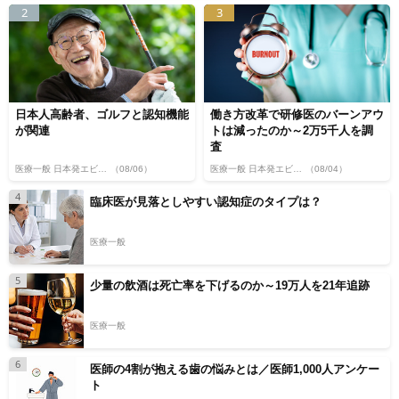
2
3
日本人高齢者、ゴルフと認知機能
働き方改革で研修医のバーンアウ
が関連
トは減ったのか～2万5千人を調
査
医療一般 日本発エビデンス
（08/06）
医療一般 日本発エビデンス
（08/04）
4
臨床医が見落としやすい認知症のタイプは？
医療一般
5
少量の飲酒は死亡率を下げるのか～19万人を21年追跡
医療一般
6
医師の4割が抱える歯の悩みとは／医師1,000人アンケー
ト