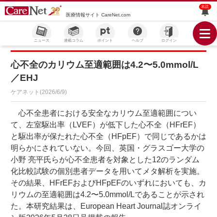
未読
医療情報サイト CareNet.com
ニュース
連載コラム
ポイント
ヘルプ
ログイン
心不全のカリウム至適範囲は4.2〜5.0mmol/L
／EHJ
ケアネット(2026/6/9)
心不全患者における安全なカリウム至適範囲につい
て、左室駆出率（LVEF）が低下した心不全（HFrEF）
と駆出率が保たれた心不全（HFpEF）で同じであるかは
明らかにされていない。今回、英国・グラスゴー大学の
小野 亮平氏らが心不全患者を対象とした12のランダム
化比較試験の個別患者データを用いてメタ解析を実施。
その結果、HFrEFおよびHFpEFのいずれにおいても、カ
リウムの至適範囲は4.2〜5.0mmol/Lであることが示され
た。本研究結果は、European Heart Journal誌オンライ