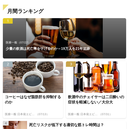
月間ランキング
1
医療一般
（07/22）
少量の飲酒は死亡率を下げるのか～19万人を21年追跡
2
3
コーヒーはなぜ脂肪肝を抑制する
飲酒中のチェイサーは二日酔いの
のか
症状を軽減しない／大分大
医療一般 日本発エビデンス
（07/13）
医療一般 日本発エビデンス
（07/31）
4
死亡リスクが低下する適切な筋トレ時間は？