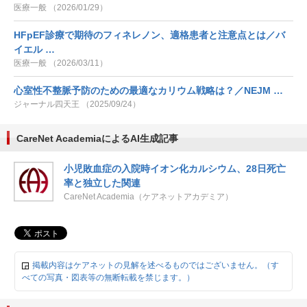
医療一般 （2026/01/29）
HFpEF診療で期待のフィネレノン、適格患者と注意点とは／バ
イエル …
医療一般 （2026/03/11）
心室性不整脈予防のための最適なカリウム戦略は？／NEJM …
ジャーナル四天王 （2025/09/24）
CareNet AcademiaによるAI生成記事
小児敗血症の入院時イオン化カルシウム、28日死亡
率と独立した関連
CareNet Academia（ケアネットアカデミア）
掲載内容はケアネットの見解を述べるものではございません。（す
べての写真・図表等の無断転載を禁じます。）