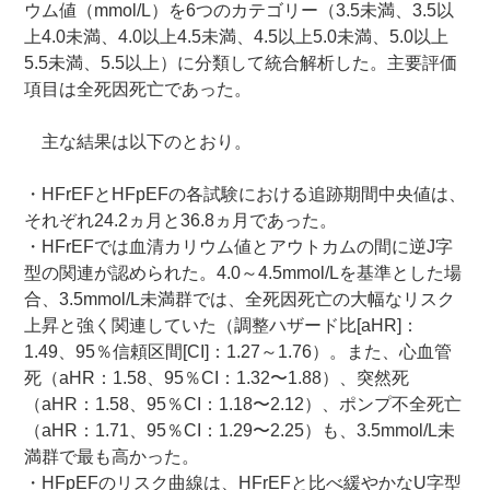
ウム値（mmol/L）を6つのカテゴリー（3.5未満、3.5以
上4.0未満、4.0以上4.5未満、4.5以上5.0未満、5.0以上
5.5未満、5.5以上）に分類して統合解析した。主要評価
項目は全死因死亡であった。
主な結果は以下のとおり。
・HFrEFとHFpEFの各試験における追跡期間中央値は、
それぞれ24.2ヵ月と36.8ヵ月であった。
・HFrEFでは血清カリウム値とアウトカムの間に逆J字
型の関連が認められた。4.0～4.5mmol/Lを基準とした場
合、3.5mmol/L未満群では、全死因死亡の大幅なリスク
上昇と強く関連していた（調整ハザード比[aHR]：
1.49、95％信頼区間[CI]：1.27～1.76）。また、心血管
死（aHR：1.58、95％CI：1.32〜1.88）、突然死
（aHR：1.58、95％CI：1.18〜2.12）、ポンプ不全死亡
（aHR：1.71、95％CI：1.29〜2.25）も、3.5mmol/L未
満群で最も高かった。
・HFpEFのリスク曲線は、HFrEFと比べ緩やかなU字型