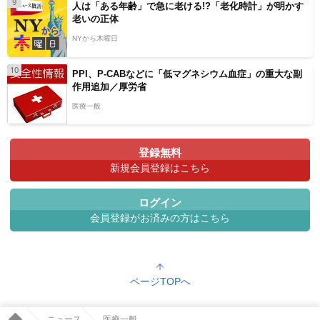
9
人は「ある年齢」で急に老ける!?「老化時計」が明かす
老いの正体
NYから木曜日
10
PPI、P-CABなどに「低マグネシウム血症」の重大な副
作用追加／厚労省
医療一般
登録無料
新規会員登録はこちら
ログイン
会員登録がお済みの方はこちら
ページTOPへ
ニュース
医療一般