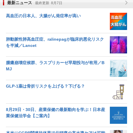
最新ニュース
最終更新 8月7日
高血圧の日本人、大腸がん発症率が高い
肺動脈性肺高血圧症、ralinepagが臨床的悪化リスク
を半減／Lancet
腫瘍崩壊症候群、ラスブリカーゼ早期投与が有用／B
MJ
GLP-1薬は骨折リスクを上げる？下げる？
8月29日・30日、産業保健の最新動向を学ぶ！日本産
業保健法学会【ご案内】