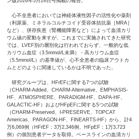
ン版2026年5月28日号掲載の報告。
心不全患者においては神経体液性因子の活性化や薬剤
（利尿薬、ミネラルコルチコイド受容体拮抗薬［MRA］
など）、併存疾患（腎機能障害など）によって血清カリ
ウム値の変動を来すが、これまでに実施されてきた研究
では、LVEF別の層別化は行われておらず、一般的な低
カリウム血症（3.5mmol/L未満）・高カリウム血症
（5.5mmol/L）の基準値が、心不全患者の臨床アウトカ
ムとどのように関連しているかは不明であった。
研究グループは、HFrEFに関する7つの試験
（CHARM-Added、CHARM-Alternative、EMPHASIS-
HF、ATMOSPHERE、PARADIGM-HF、DAPA-HF、
GALACTIC-HF）およびHFpEFに関する5つの試験
（CHARM-Preserved、I-PRESERVE、TOPCAT
Americas、PARAGON-HF、FINEARTS-HF）から、計4
万6,069例（HFrEF：3万2,346例、HFpEF：1万3,723
例）の個別患者データを取得。ベースラインの血清カリ