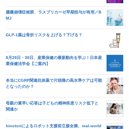
腫瘍崩壊症候群、ラスブリカーゼ早期投与が有用／B
MJ
GLP-1薬は骨折リスクを上げる？下げる？
8月29日・30日、産業保健の最新動向を学ぶ！日本産
業保健法学会【ご案内】
本当にCGRP関連抗体薬で片頭痛の高水準ケアは可能
となったのか？
母親の素早い応答は子どもの精神疾患リスク低下と
関連か
hinotoriによるロボット支援前立腺全摘、real-world