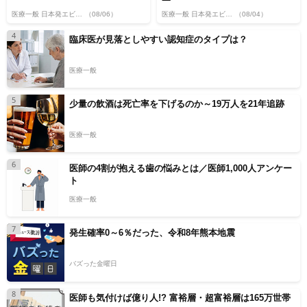
医療一般 日本発エビデンス
（08/06）
医療一般 日本発エビデンス
（08/04）
4
臨床医が見落としやすい認知症のタイプは？
医療一般
5
少量の飲酒は死亡率を下げるのか～19万人を21年追跡
医療一般
6
医師の4割が抱える歯の悩みとは／医師1,000人アンケー
ト
医療一般
7
発生確率0～6％だった、令和8年熊本地震
バズった金曜日
8
医師も気付けば億り人!? 富裕層・超富裕層は165万世帯