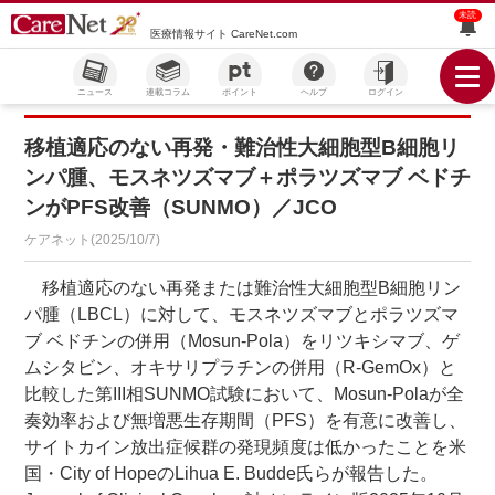
未読
医療情報サイト CareNet.com
ニュース
連載コラム
ポイント
ヘルプ
ログイン
移植適応のない再発・難治性大細胞型B細胞リ
ンパ腫、モスネツズマブ＋ポラツズマブ ベドチ
ンがPFS改善（SUNMO）／JCO
ケアネット(2025/10/7)
移植適応のない再発または難治性大細胞型B細胞リン
パ腫（LBCL）に対して、モスネツズマブとポラツズマ
ブ ベドチンの併用（Mosun-Pola）をリツキシマブ、ゲ
ムシタビン、オキサリプラチンの併用（R-GemOx）と
比較した第III相SUNMO試験において、Mosun-Polaが全
奏効率および無増悪生存期間（PFS）を有意に改善し、
サイトカイン放出症候群の発現頻度は低かったことを米
国・City of HopeのLihua E. Budde氏らが報告した。