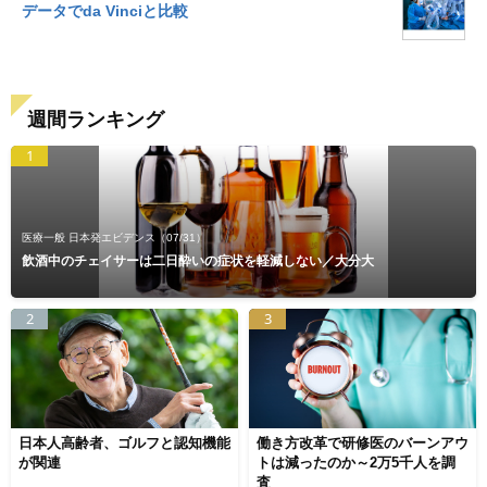
データでda Vinciと比較
週間ランキング
1
医療一般 日本発エビデンス
（07/31）
飲酒中のチェイサーは二日酔いの症状を軽減しない／大分大
2
3
日本人高齢者、ゴルフと認知機能
働き方改革で研修医のバーンアウ
が関連
トは減ったのか～2万5千人を調
査