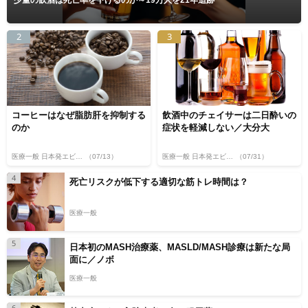
少量の飲酒は死亡率を下げるのか～19万人を21年追跡
2
3
コーヒーはなぜ脂肪肝を抑制する
飲酒中のチェイサーは二日酔いの
のか
症状を軽減しない／大分大
医療一般 日本発エビデンス
（07/13）
医療一般 日本発エビデンス
（07/31）
4
死亡リスクが低下する適切な筋トレ時間は？
医療一般
5
日本初のMASH治療薬、MASLD/MASH診療は新たな局
面に／ノボ
医療一般
6