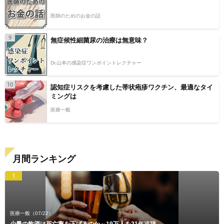
医師のためのお金の話
9
無症候性細菌尿の治療は無意味？
Dr.山本の感染症ワンポイントレクチャー
10
認知症リスクを考慮した帯状疱疹ワクチン、最適なタイ
ミングは
医療一般
月間ランキング
1
医療一般
（07/22）