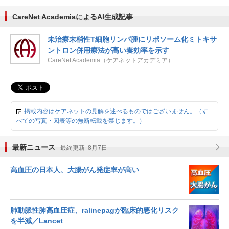
CareNet AcademiaによるAI生成記事
未治療末梢性T細胞リンパ腫にリポソーム化ミトキサ
ントロン併用療法が高い奏効率を示す
CareNet Academia（ケアネットアカデミア）
掲載内容はケアネットの見解を述べるものではございません。（す
べての写真・図表等の無断転載を禁じます。）
最新ニュース
最終更新 8月7日
高血圧の日本人、大腸がん発症率が高い
肺動脈性肺高血圧症、ralinepagが臨床的悪化リスク
を半減／Lancet