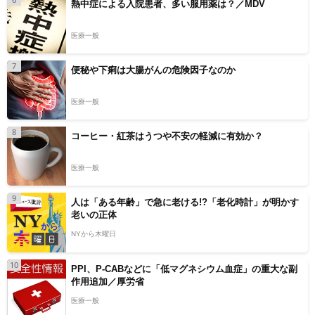
熱中症による入院患者、多い服用薬は？／MDV
医療一般
7
便秘や下痢は大腸がんの危険因子なのか
医療一般
8
コーヒー・紅茶はうつや不安の軽減に有効か？
医療一般
9
人は「ある年齢」で急に老ける!?「老化時計」が明かす
老いの正体
NYから木曜日
10
PPI、P-CABなどに「低マグネシウム血症」の重大な副
作用追加／厚労省
医療一般