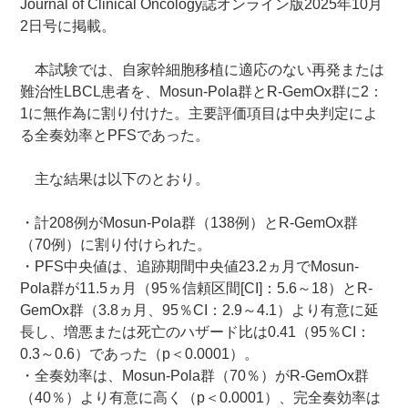
Journal of Clinical Oncology誌オンライン版2025年10月
2日号に掲載。
本試験では、自家幹細胞移植に適応のない再発または
難治性LBCL患者を、Mosun-Pola群とR-GemOx群に2：
1に無作為に割り付けた。主要評価項目は中央判定によ
る全奏効率とPFSであった。
主な結果は以下のとおり。
・計208例がMosun-Pola群（138例）とR-GemOx群
（70例）に割り付けられた。
・PFS中央値は、追跡期間中央値23.2ヵ月でMosun-
Pola群が11.5ヵ月（95％信頼区間[CI]：5.6～18）とR-
GemOx群（3.8ヵ月、95％CI：2.9～4.1）より有意に延
長し、増悪または死亡のハザード比は0.41（95％CI：
0.3～0.6）であった（p＜0.0001）。
・全奏効率は、Mosun-Pola群（70％）がR-GemOx群
（40％）より有意に高く（p＜0.0001）、完全奏効率は