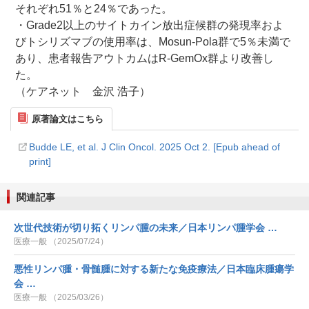
それぞれ51％と24％であった。
・Grade2以上のサイトカイン放出症候群の発現率およ
びトシリズマブの使用率は、Mosun-Pola群で5％未満で
あり、患者報告アウトカムはR-GemOx群より改善し
た。
（ケアネット 金沢 浩子）
原著論文はこちら
Budde LE, et al. J Clin Oncol. 2025 Oct 2. [Epub ahead of
print]
関連記事
次世代技術が切り拓くリンパ腫の未来／日本リンパ腫学会 …
医療一般 （2025/07/24）
悪性リンパ腫・骨髄腫に対する新たな免疫療法／日本臨床腫瘍学
会 …
医療一般 （2025/03/26）