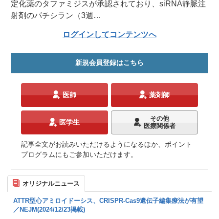
定化薬のタファミジスが承認されており、siRNA静脈注
射剤のパチシラン（3週…
ログインしてコンテンツへ
新規会員登録はこちら
医師
薬剤師
その他
医学生
医療関係者
記事全文がお読みいただけるようになるほか、ポイント
プログラムにもご参加いただけます。
オリジナルニュース
ATTR型心アミロイドーシス、CRISPR-Cas9遺伝子編集療法が有望
／NEJM(2024/12/23掲載)