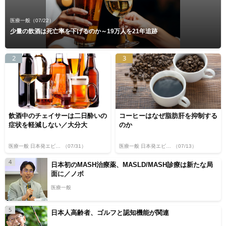
医療一般
（07/22）
少量の飲酒は死亡率を下げるのか～19万人を21年追跡
2
3
飲酒中のチェイサーは二日酔いの
コーヒーはなぜ脂肪肝を抑制する
症状を軽減しない／大分大
のか
医療一般 日本発エビデンス
（07/31）
医療一般 日本発エビデンス
（07/13）
4
日本初のMASH治療薬、MASLD/MASH診療は新たな局
面に／ノボ
医療一般
5
日本人高齢者、ゴルフと認知機能が関連