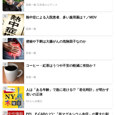
医療一般 日本発エビデンス
6
熱中症による入院患者、多い服用薬は？／MDV
医療一般
7
便秘や下痢は大腸がんの危険因子なのか
医療一般
8
コーヒー・紅茶はうつや不安の軽減に有効か？
医療一般
9
人は「ある年齢」で急に老ける!?「老化時計」が明かす
老いの正体
NYから木曜日
10
PPI、P-CABなどに「低マグネシウム血症」の重大な副