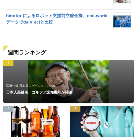
hinotoriによるロボット支援前立腺全摘、real-world
データでda Vinciと比較
週間ランキング
1
医療一般 日本発エビデンス
（08/06）
日本人高齢者、ゴルフと認知機能が関連
2
3