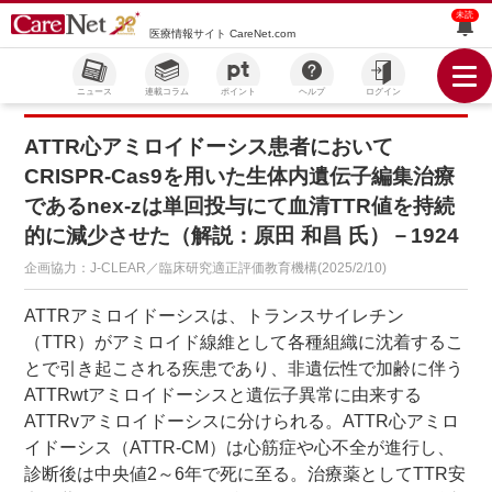
未読
医療情報サイト CareNet.com
ニュース
連載コラム
ポイント
ヘルプ
ログイン
ATTR心アミロイドーシス患者において
CRISPR-Cas9を用いた生体内遺伝子編集治療
であるnex-zは単回投与にて血清TTR値を持続
的に減少させた（解説：原田 和昌 氏）－1924
企画協力：J-CLEAR／臨床研究適正評価教育機構(2025/2/10)
ATTRアミロイドーシスは、トランスサイレチン
（TTR）がアミロイド線維として各種組織に沈着するこ
とで引き起こされる疾患であり、非遺伝性で加齢に伴う
ATTRwtアミロイドーシスと遺伝子異常に由来する
ATTRvアミロイドーシスに分けられる。ATTR心アミロ
イドーシス（ATTR-CM）は心筋症や心不全が進行し、
診断後は中央値2～6年で死に至る。治療薬としてTTR安