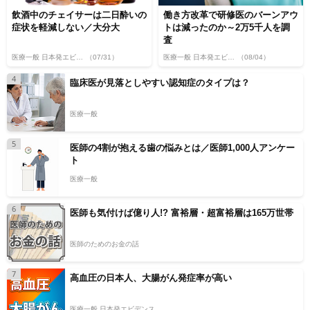
飲酒中のチェイサーは二日酔いの
働き方改革で研修医のバーンアウ
症状を軽減しない／大分大
トは減ったのか～2万5千人を調
査
医療一般 日本発エビデンス
（07/31）
医療一般 日本発エビデンス
（08/04）
4
臨床医が見落としやすい認知症のタイプは？
医療一般
5
医師の4割が抱える歯の悩みとは／医師1,000人アンケー
ト
医療一般
6
医師も気付けば億り人!? 富裕層・超富裕層は165万世帯
医師のためのお金の話
7
高血圧の日本人、大腸がん発症率が高い
医療一般 日本発エビデンス