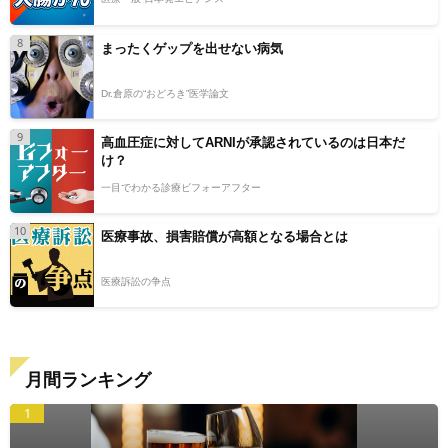
8
まったくゲップを出せない病気
Dr.倉原の“おどろき”医学論文
9
高血圧症に対してARNIが承認されているのは日本だ
け？
一目でわかる診療ビフォーアフター
10
医療事故、損害賠償が高額となる場合とは
医療訴訟の争点
月間ランキング
1