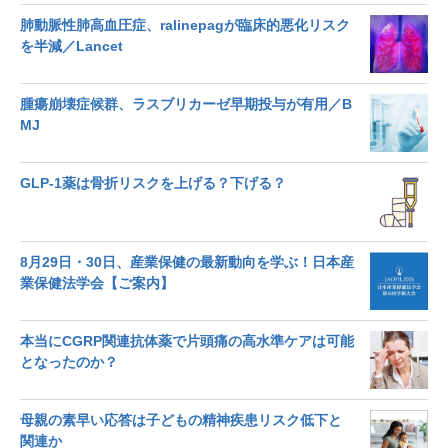
肺動脈性肺高血圧症、ralinepagが臨床的悪化リスク
を半減／Lancet
腫瘍崩壊症候群、ラスブリカーゼ早期投与が有用／B
MJ
GLP-1薬は骨折リスクを上げる？下げる？
8月29日・30日、産業保健の最新動向を学ぶ！日本産
業保健法学会【ご案内】
本当にCGRP関連抗体薬で片頭痛の高水準ケアは可能
となったのか？
母親の素早い応答は子どもの精神疾患リスク低下と
関連か