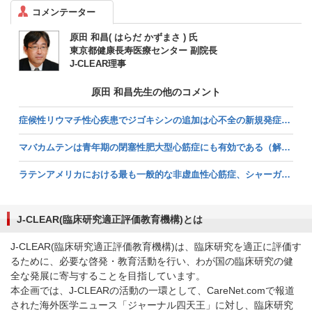
コメンテーター
原田 和昌( はらだ かずまさ ) 氏
東京都健康長寿医療センター 副院長
J-CLEAR理事
原田 和昌先生の他のコメント
症候性リウマチ性心疾患でジゴキシンの追加は心不全の新規発症・悪化を減らす（解説：原田和昌氏） (2026/07/06掲載)
マバカムテンは青年期の閉塞性肥大型心筋症にも有効である（解説：原田和昌氏） (2026/05/15掲載)
ラテンアメリカにおける最も一般的な非虚血性心筋症、シャーガス心筋症に対して、サクビトリル・バルサルタンはエナラプリルと比較して有効性は示されなかった（解説：原田和昌氏） (2026/02/05掲載)
J-CLEAR(臨床研究適正評価教育機構)とは
J-CLEAR(臨床研究適正評価教育機構)は、臨床研究を適正に評価す
るために、必要な啓発・教育活動を行い、わが国の臨床研究の健
全な発展に寄与することを目指しています。
本企画では、J-CLEARの活動の一環として、CareNet.comで報道
された海外医学ニュース「ジャーナル四天王」に対し、臨床研究