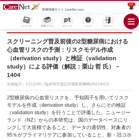
未読
医療情報サイト CareNet.com
ニュース
連載コラム
ポイント
ヘルプ
ログイン
スクリーニング普及前後の2型糖尿病における
心血管リスクの予測：リスクモデル作成
（derivation study）と検証（validation
study）による評価（解説：栗山 哲 氏）－
1404
企画協力：J-CLEAR／臨床研究適正評価教育機構(2021/6/23)
2型糖尿病の心血管リスクを、予知因子を用いてリスク
モデルを作成（derivation study）し、さらにその検証
（validation study）を行うことで評価した。ニュージー
ランド（NZ）からの本研究は、国のデータベースにリ
ンクして大規模であること、データの適切性、対象者の
95％がプライマリケアに参加していること、新・旧コホ