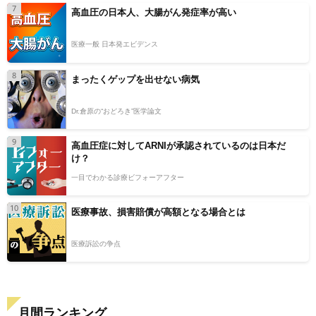
7
高血圧の日本人、大腸がん発症率が高い
医療一般 日本発エビデンス
8
まったくゲップを出せない病気
Dr.倉原の“おどろき”医学論文
9
高血圧症に対してARNIが承認されているのは日本だ
け？
一目でわかる診療ビフォーアフター
10
医療事故、損害賠償が高額となる場合とは
医療訴訟の争点
月間ランキング