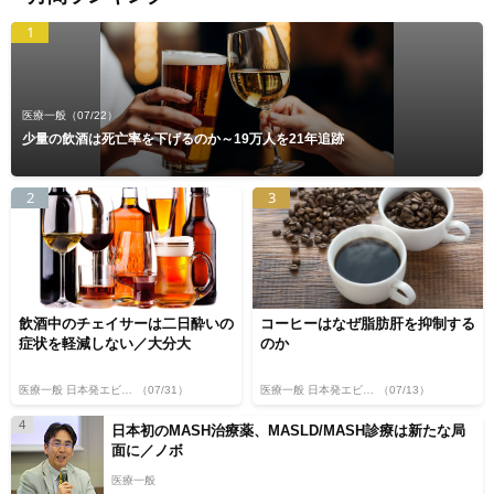
1
医療一般
（07/22）
少量の飲酒は死亡率を下げるのか～19万人を21年追跡
2
3
飲酒中のチェイサーは二日酔いの
コーヒーはなぜ脂肪肝を抑制する
症状を軽減しない／大分大
のか
医療一般 日本発エビデンス
（07/31）
医療一般 日本発エビデンス
（07/13）
4
日本初のMASH治療薬、MASLD/MASH診療は新たな局
面に／ノボ
医療一般