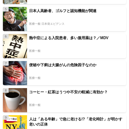
5
日本人高齢者、ゴルフと認知機能が関連
医療一般 日本発エビデンス
6
熱中症による入院患者、多い服用薬は？／MDV
医療一般
7
便秘や下痢は大腸がんの危険因子なのか
医療一般
8
コーヒー・紅茶はうつや不安の軽減に有効か？
医療一般
9
人は「ある年齢」で急に老ける!?「老化時計」が明かす
老いの正体