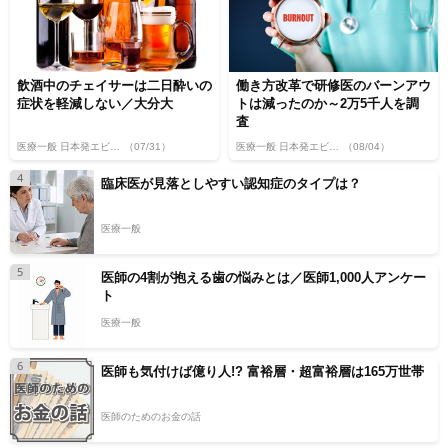
飲酒中のチェイサーは二日酔いの
働き方改革で研修医のバーンアウ
症状を軽減しない／大分大
トは減ったのか～2万5千人を調
査
医療一般 日本発エビデンス
（07/31）
医療一般 日本発エビデンス
（08/04）
4
臨床医が見落としやすい認知症のタイプは？
医療一般
5
医師の4割が抱える歯の悩みとは／医師1,000人アンケー
ト
医療一般
6
医師も気付けば億り人!? 富裕層・超富裕層は165万世帯
医師のためのお金の話