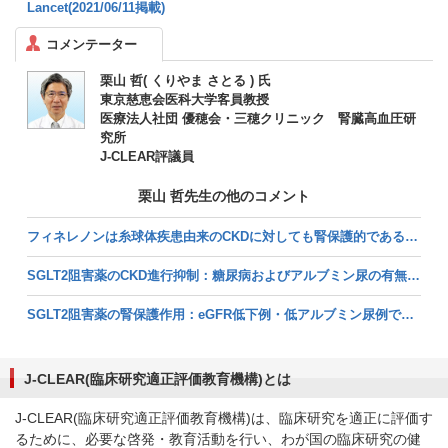
Lancet(2021/06/11掲載)
コメンテーター
栗山 哲( くりやま さとる ) 氏
東京慈恵会医科大学客員教授
医療法人社団 優穂会・三穂クリニック 腎臓高血圧研
究所
J-CLEAR評議員
栗山 哲先生の他のコメント
フィネレノンは糸球体疾患由来のCKDに対しても腎保護的である可能性がある（解説：栗山哲氏） (2026/08/04掲載)
SGLT2阻害薬のCKD進行抑制：糖尿病およびアルブミン尿の有無にかかわらず得られる絶対的ベネフィット／JAMA（解説：栗山哲氏） (2026/01/05掲載)
SGLT2阻害薬の腎保護作用：eGFR低下例・低アルブミン尿例でも新たな可能性／JAMA（解説：栗山哲氏） (2025/12/11掲載)
J-CLEAR(臨床研究適正評価教育機構)とは
J-CLEAR(臨床研究適正評価教育機構)は、臨床研究を適正に評価す
るために、必要な啓発・教育活動を行い、わが国の臨床研究の健