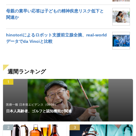
母親の素早い応答は子どもの精神疾患リスク低下と
関連か
hinotoriによるロボット支援前立腺全摘、real-world
データでda Vinciと比較
週間ランキング
1
医療一般 日本発エビデンス
（08/06）
日本人高齢者、ゴルフと認知機能が関連
2
3