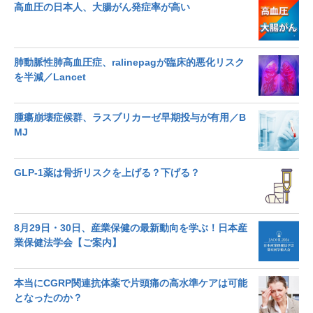
高血圧の日本人、大腸がん発症率が高い
肺動脈性肺高血圧症、ralinepagが臨床的悪化リスク
を半減／Lancet
腫瘍崩壊症候群、ラスブリカーゼ早期投与が有用／B
MJ
GLP-1薬は骨折リスクを上げる？下げる？
8月29日・30日、産業保健の最新動向を学ぶ！日本産
業保健法学会【ご案内】
本当にCGRP関連抗体薬で片頭痛の高水準ケアは可能
となったのか？