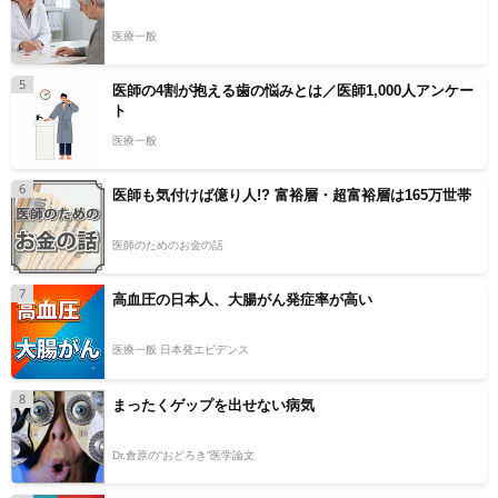
医療一般
5
医師の4割が抱える歯の悩みとは／医師1,000人アンケー
ト
医療一般
6
医師も気付けば億り人!? 富裕層・超富裕層は165万世帯
医師のためのお金の話
7
高血圧の日本人、大腸がん発症率が高い
医療一般 日本発エビデンス
8
まったくゲップを出せない病気
Dr.倉原の“おどろき”医学論文