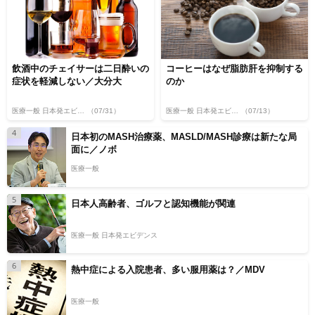
飲酒中のチェイサーは二日酔いの
コーヒーはなぜ脂肪肝を抑制する
症状を軽減しない／大分大
のか
医療一般 日本発エビデンス
（07/31）
医療一般 日本発エビデンス
（07/13）
4
日本初のMASH治療薬、MASLD/MASH診療は新たな局
面に／ノボ
医療一般
5
日本人高齢者、ゴルフと認知機能が関連
医療一般 日本発エビデンス
6
熱中症による入院患者、多い服用薬は？／MDV
医療一般