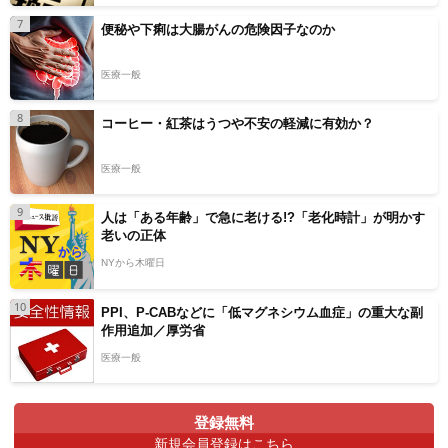
7
便秘や下痢は大腸がんの危険因子なのか
医療一般
8
コーヒー・紅茶はうつや不安の軽減に有効か？
医療一般
9
人は「ある年齢」で急に老ける!?「老化時計」が明かす
老いの正体
NYから木曜日
10
PPI、P-CABなどに「低マグネシウム血症」の重大な副
作用追加／厚労省
医療一般
登録無料
新規会員登録はこちら