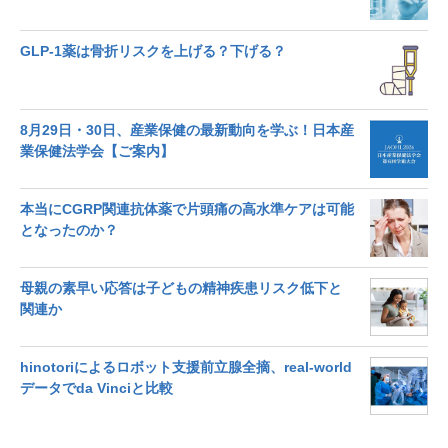
GLP-1薬は骨折リスクを上げる？下げる？
8月29日・30日、産業保健の最新動向を学ぶ！日本産
業保健法学会【ご案内】
本当にCGRP関連抗体薬で片頭痛の高水準ケアは可能
となったのか？
母親の素早い応答は子どもの精神疾患リスク低下と
関連か
hinotoriによるロボット支援前立腺全摘、real-world
データでda Vinciと比較