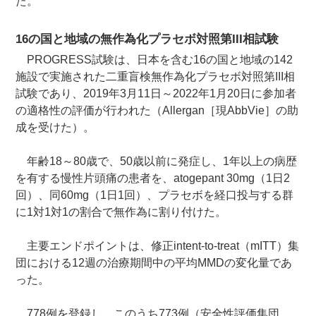
た。
16の国と地域の無作為化プラセボ対照第III相試験
PROGRESS試験は、日本を含む16の国と地域の142
施設で実施された二重盲検無作為化プラセボ対照第III相
試験であり、2019年3月11日～2022年1月20日に参加者
の適格性の評価が行われた（Allergan［現AbbVie］の助
成を受けた）。
年齢18～80歳で、50歳以前に発症し、1年以上の病歴
を有する慢性片頭痛の患者を、atogepant 30mg（1日2
回）、同60mg（1日1回）、プラセボを経口投与する群
に1対1対1の割合で無作為に割り付けた。
主要エンドポイントは、修正intent-to-treat（mITT）集
団における12週の治療期間中の平均MMDの変化量であ
った。
778例を登録し、このうち773例（安全性評価集団、