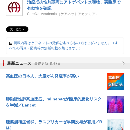
治療抵抗性片頭痛にアトゲパント水和物、実臨床で
有効性を確認
CareNet Academia（ケアネットアカデミア）
掲載内容はケアネットの見解を述べるものではございません。（す
べての写真・図表等の無断転載を禁じます。）
最新ニュース
最終更新 8月7日
高血圧の日本人、大腸がん発症率が高い
肺動脈性肺高血圧症、ralinepagが臨床的悪化リスク
を半減／Lancet
腫瘍崩壊症候群、ラスブリカーゼ早期投与が有用／B
MJ