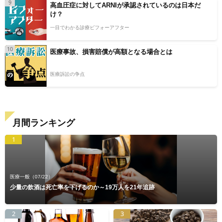
9
高血圧症に対してARNIが承認されているのは日本だ
け？
一目でわかる診療ビフォーアフター
10
医療事故、損害賠償が高額となる場合とは
医療訴訟の争点
月間ランキング
1
医療一般
（07/22）
少量の飲酒は死亡率を下げるのか～19万人を21年追跡
2
3