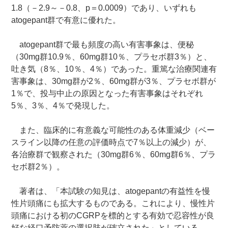
1.8（－2.9～－0.8、p＝0.0009）であり、いずれも
atogepant群で有意に優れた。
atogepant群で最も頻度の高い有害事象は、便秘
（30mg群10.9％、60mg群10％、プラセボ群3％）と、
吐き気（8％、10％、4％）であった。重篤な治療関連有
害事象は、30mg群が2％、60mg群が3％、プラセボ群が
1％で、投与中止の原因となった有害事象はそれぞれ
5％、3％、4％で発現した。
また、臨床的に有意義な可能性のある体重減少（ベー
スライン以降の任意の評価時点で7％以上の減少）が、
各治療群で観察された（30mg群6％、60mg群6％、プラ
セボ群2％）。
著者は、「本試験の知見は、atogepantの有益性を慢
性片頭痛にも拡大するものである。これにより、慢性片
頭痛における初のCGRPを標的とする有効で忍容性が良
好な経口予防薬の選択肢が確立された」としている。