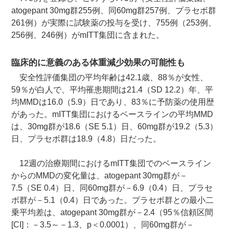
atogepant 30mg群255例、同60mg群257例、プラセボ群
261例）が実際に試験薬の投与を受け、755例（253例、
256例、246例）がmITT集団に含まれた。
臨床的に意義のある体重減少効果の可能性も
安全性評価集団の平均年齢は42.1歳、88％が女性、
59％が白人で、平均罹患期間は21.4（SD 12.2）年、平
均MMDは16.0（5.9）日であり、83％に予防薬の使用歴
があった。mITT集団におけるベースラインの平均MMD
は、30mg群が18.6（SE 5.1）日、60mg群が19.2（5.3）
日、プラセボ群は18.9（4.8）日だった。
12週の治療期間におけるmITT集団でのベースライン
からのMMDの変化量は、atogepant 30mg群が－
7.5（SE 0.4）日、同60mg群が－6.9（0.4）日、プラセ
ボ群が－5.1（0.4）日であった。プラセボ群との最小二
乗平均差は、atogepant 30mg群が－2.4（95％信頼区間
[CI]：－3.5～－1.3、p＜0.0001）、同60mg群が－