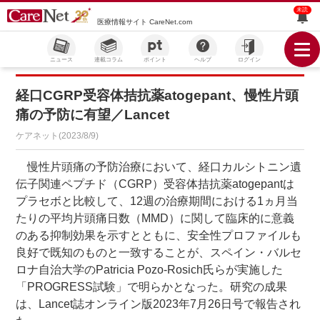
未読
医療情報サイト CareNet.com
ニュース
連載コラム
ポイント
ヘルプ
ログイン
経口CGRP受容体拮抗薬atogepant、慢性片頭
痛の予防に有望／Lancet
ケアネット(2023/8/9)
慢性片頭痛の予防治療において、経口カルシトニン遺
伝子関連ペプチド（CGRP）受容体拮抗薬atogepantは
プラセボと比較して、12週の治療期間における1ヵ月当
たりの平均片頭痛日数（MMD）に関して臨床的に意義
のある抑制効果を示すとともに、安全性プロファイルも
良好で既知のものと一致することが、スペイン・バルセ
ロナ自治大学のPatricia Pozo-Rosich氏らが実施した
「PROGRESS試験」で明らかとなった。研究の成果
は、Lancet誌オンライン版2023年7月26日号で報告され