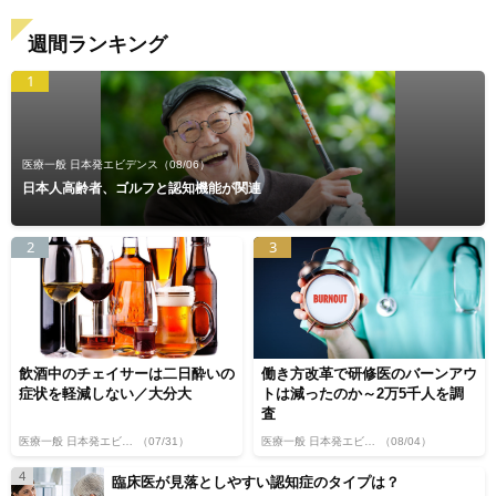
週間ランキング
1
医療一般 日本発エビデンス
（08/06）
日本人高齢者、ゴルフと認知機能が関連
2
3
飲酒中のチェイサーは二日酔いの
働き方改革で研修医のバーンアウ
症状を軽減しない／大分大
トは減ったのか～2万5千人を調
査
医療一般 日本発エビデンス
（07/31）
医療一般 日本発エビデンス
（08/04）
4
臨床医が見落としやすい認知症のタイプは？