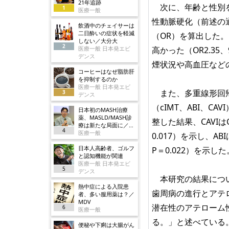
21年追跡
次に、年齢と性別を
1
医療一般
性動脈硬化（前述の通
飲酒中のチェイサーは
二日酔いの症状を軽減
（OR）を算出した。
しない／大分大
2
医療一般 日本発エビ
高かった（OR2.35、
デンス
煙状況や高血圧など
コーヒーはなぜ脂肪肝
を抑制するのか
医療一般 日本発エビ
また、多重線形回帰
3
デンス
（cIMT、ABI、C
日本初のMASH治療
薬、MASLD/MASH診
整した結果、CAVIはCA
療は新たな局面に／ノ
4
ボ
医療一般
0.017）を示し、ABI
日本人高齢者、ゴルフ
P＝0.022）を示
と認知機能が関連
医療一般 日本発エビ
5
デンス
本研究の結果につい
熱中症による入院患
歯周病の進行とアテ
者、多い服用薬は？／
MDV
潜在性のアテローム
6
医療一般
る。」と述べている
便秘や下痢は大腸がん