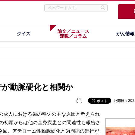
論文／ニュース
クイズ
がん情報
連載／コラム
行が動脈硬化と相関か
公開日：2025
の成人における歯の喪失の主な原因と考えられ
年代の初頭からは他の全身疾患との関連性も報告さ
今回、アテローム性動脈硬化と歯周病の進行が