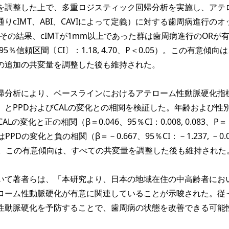
調整した上で、多重ロジスティック回帰分析を実施し、アテ
りcIMT、ABI、CAVIによって定義）に対する歯周病進行のオ
その結果、cIMTが1mm以上であった群は歯周病進行のORが
95％信頼区間〔CI〕：1.18, 4.70、P＜0.05）。この有意傾向
の追加の共変量を調整した後も維持された。
分析により、ベースラインにおけるアテローム性動脈硬化指
AVI）とPPDおよびCALの変化との相関を検証した。年齢および性
Lの変化と正の相関（β＝0.046、95％CI：0.008, 0.083、P＝
はPPDの変化と負の相関（β＝－0.667、95％CI：－1.237, －0.
した。この有意傾向は、すべての共変量を調整した後も維持された
て著者らは、「本研究より、日本の地域在住の中高齢者にお
ローム性動脈硬化が有意に関連していることが示唆された。従
性動脈硬化を予防することで、歯周病の状態を改善できる可能
。