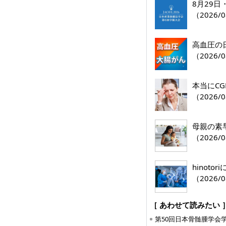
8月29
（2026/0
高血圧の
（2026/0
本当にC
（2026/0
母親の素
（2026/0
hinoto
（2026/0
［ あわせて読みたい 
第50回日本骨髄腫学会