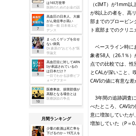
は165万世帯
（cIMT）が1mm以
6
医師のためのお金の話
が8以上の者を、高
高血圧の日本人、大腸
部までのプロービング
がん発症率が高い
医療一般 日本発エビ
7
ト底部までのクリニカ
デンス
まったくゲップを出せ
ない病気
ベースライン時におけ
Dr.倉原の“おどろき”医
8
学論文
象者58人（26.1
高血圧症に対してARN
点での比較では、性
Iが承認されているの
は日本だけ？
とCALが深いこと、
9
一目でわかる診療ビフ
CAVIの値に有意な
ォーアフター
医療事故、損害賠償が
高額となる場合とは
3年間の追跡調査にお
医療訴訟の争点
10
べたところ、CAVIの
意に増加していたが、
月間ランキング
増加していた（P＝0.
少量の飲酒は死亡率を
下げるのか～19万人を