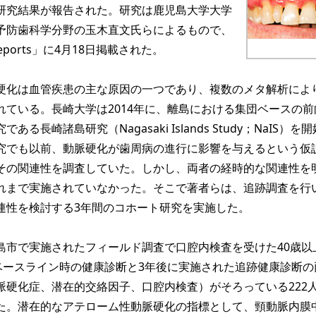
研究結果が報告された。研究は鹿児島大学大学
予防歯科学分野の玉木直文氏らによるもので、
c Reports」に4月18日掲載された。
化は血管疾患の主な原因の一つであり、複数のメタ解析によ
れている。長崎大学は2014年に、離島における集団ベースの前
る長崎諸島研究（Nagasaki Islands Study；NaIS）を
究でも以前、動脈硬化が歯周病の進行に影響を与えるという仮
その関連性を調査していた。しかし、両者の経時的な関連性を
れまで実施されていなかった。そこで著者らは、追跡調査を行
連性を検討する3年間のコホート研究を実施した。
市で実施されたフィールド調査で口腔内検査を受けた40歳以
、ベースライン時の健康診断と3年後に実施された追跡健康診断の
脈硬化症、潜在的交絡因子、口腔内検査）がそろっている222
た。潜在的なアテローム性動脈硬化の指標として、頸動脈内膜