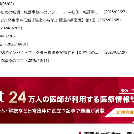
5/06/02）
（2025/02/27）
医療・介護施設従事者のための転倒・転落事故へのアプローチ ～転倒・転落事故のメカニズム、予防、事故後フォローのすべて～
（2025/02/05）
DVT発生率を低減【論文から学ぶ看護の新常識】第1回
2024/02/05）
4/02/26）
（2023/09/01）
集
（2023/08/29）
旬をグルメしながらCVIT誌のインパクトファクター獲得を祝福する【Dr.中川の「論文・見聞・いい気分」】第63回
（2018/10/11）
痛み診療のコツ