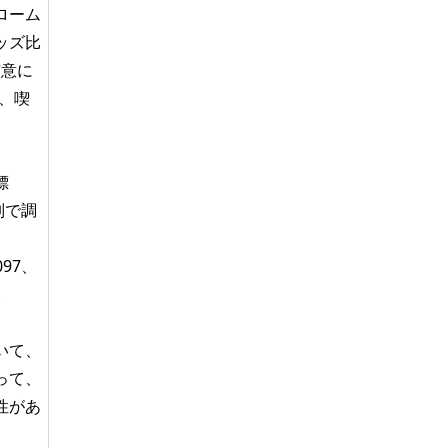
ローム
ッズ比
有意に
は、喫
標
別で調
097、
。
いて、
って、
性があ