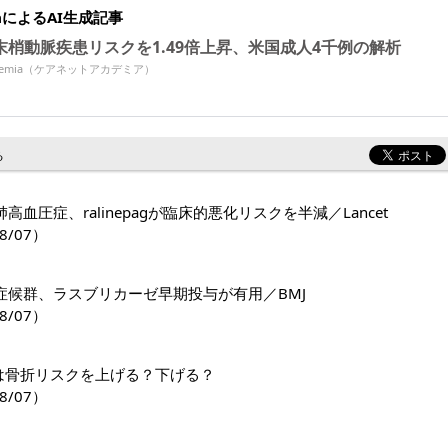
miaによるAI生成記事
末梢動脈疾患リスクを1.49倍上昇、米国成人4千例の解析
Academia（ケアネットアカデミア）
る
高血圧症、ralinepagが臨床的悪化リスクを半減／Lancet
8/07）
症候群、ラスブリカーゼ早期投与が有用／BMJ
8/07）
1薬は骨折リスクを上げる？下げる？
8/07）