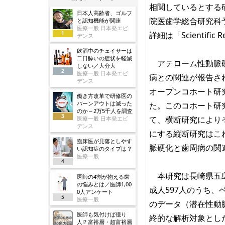
相関しているとする
日本人高齢者、ゴルフ
院医歯学総合研究科
と認知機能が関連
医療一般 日本発エビ
1
詳細は「Scientifi
デンス
飲酒中のチェイサーは
二日酔いの症状を軽減
アテローム性動脈硬
しない／大分大
2
医療一般 日本発エビ
病との関連が報告さ
デンス
オープンコホート研究であ
働き方改革で研修医の
バーンアウトは減った
た。このコホート研
のか～2万5千人を調査
3
て、横断研究により
医療一般 日本発エビ
デンス
にする縦断研究はこ
臨床医が見落としやす
脈硬化と歯周病の関
い認知症のタイプは？
医療一般
4
本研究は長崎県五島
医師の4割が抱える歯
の悩みとは／医師1,00
成人597人のうち
0人アンケート
5
医療一般
のデータ（潜在性動
医師も気付けば億り
終的な解析対象とし
人!? 富裕層・超富裕層