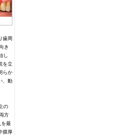
り歯周
向き
開始し
説を立
明らか
い、動
上の
両方
人を最
中膜厚