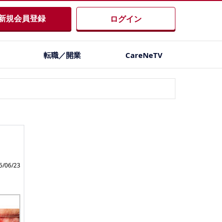
新規会員登録
ログイン
転職／開業
CareNeTV
/06/23