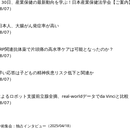
日・30日、産業保健の最新動向を学ぶ！日本産業保健法学会【ご案内
8/07）
日本人、大腸がん発症率が高い
8/07）
GRP関連抗体薬で片頭痛の高水準ケアは可能となったのか？
8/07）
早い応答は子どもの精神疾患リスク低下と関連か
8/07）
riによるロボット支援前立腺全摘、real-worldデータでda Vinciと比較
8/07）
］
（2025/04/18）
学術集会：独占インタビュー