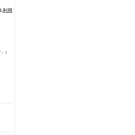
d.
利用
す。）