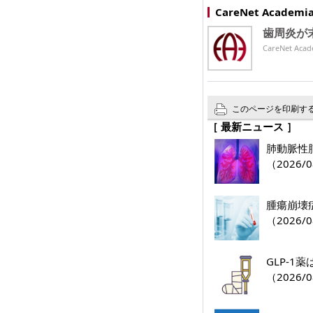
CareNet Acade
歯周炎が
CareNet 
このページを印刷す
［ 最新ニュース ］
肺動脈性肺
（2026/0
腫瘍崩壊
（2026/0
GLP-
（2026/0