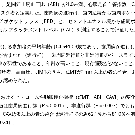
上、足関節上腕血圧比（ABI）が1.0未満、心臓足首血管指数（CA
リスク者と定義した。歯周病の進行は、歯肉辺縁から歯周ポケ
 ポケット デプス（PPD）と、セメントエナメル境から歯周
ル アタッチメント レベル（CAL）を測定することで評価した
る参加者の平均年齢は64.5±10.3歳であり、歯周病が進行
％）が含まれた（進行群）。歯周病進行群と非進行群のベースライ
別が男性であること、年齢が高いこと、現存歯数が少ないこと、
喫煙者、高血圧、cIMTの厚さ、cIMTが1mm以上の者の割合、
差が認められた。
けるアテローム性動脈硬化指標（cIMT、ABI、CAVI）の変
値は歯周病進行群（P＜0.001）、非進行群（P＝0.007）でと
CAVIが8以上の者の割合は進行群でのみ62.1％から81.0％へ
024）。