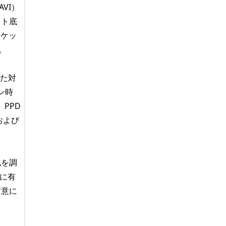
VI）
ット底
ポケッ
。
した対
ン時
PPD
および
化を調
もに有
有意に