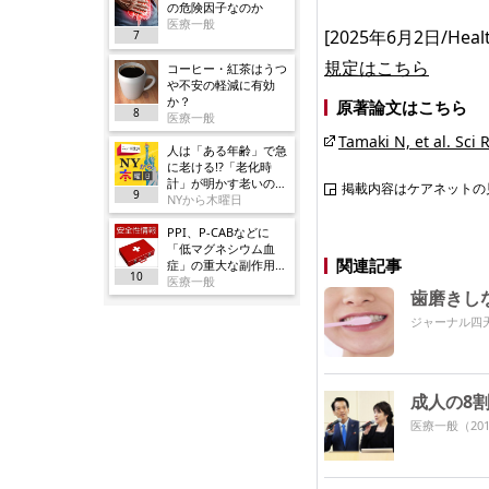
の危険因子なのか
医療一般
[2025年6月2日/HealthD
7
規定はこちら
コーヒー・紅茶はうつ
や不安の軽減に有効
か？
原著論文はこちら
8
医療一般
Tamaki N, et al. Sci
人は「ある年齢」で急
に老ける!?「老化時
計」が明かす老いの正
掲載内容はケアネットの
9
体
NYから木曜日
PPI、P-CABなどに
「低マグネシウム血
関連記事
症」の重大な副作用追
10
加／厚労省
医療一般
歯磨きし
ジャーナル四
成人の8
医療一般
（201