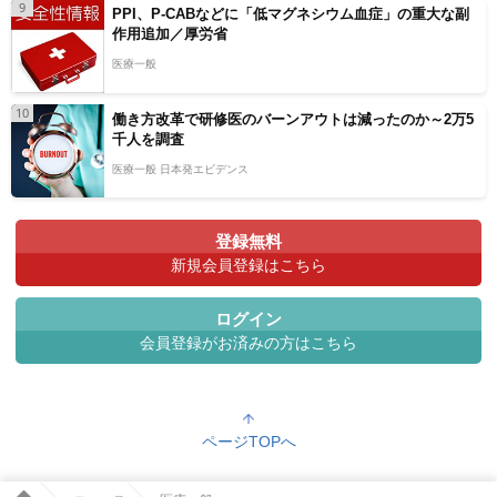
9
PPI、P-CABなどに「低マグネシウム血症」の重大な副
作用追加／厚労省
医療一般
10
働き方改革で研修医のバーンアウトは減ったのか～2万5
千人を調査
医療一般 日本発エビデンス
登録無料
新規会員登録はこちら
ログイン
会員登録がお済みの方はこちら
ページTOPへ