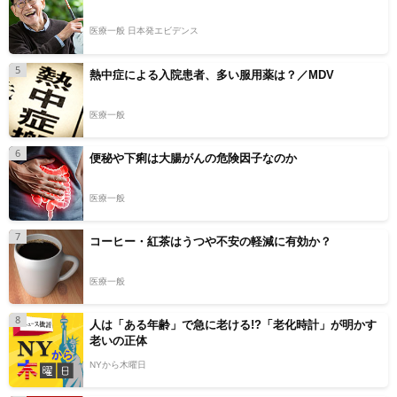
医療一般 日本発エビデンス
5
熱中症による入院患者、多い服用薬は？／MDV
医療一般
6
便秘や下痢は大腸がんの危険因子なのか
医療一般
7
コーヒー・紅茶はうつや不安の軽減に有効か？
医療一般
8
人は「ある年齢」で急に老ける!?「老化時計」が明かす
老いの正体
NYから木曜日