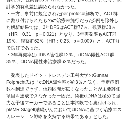
計学的有意差は認められなかった。
・一方、事前に規定されたper-protocol解析で、ACT群
に割り付けられたものの治療未施行だった5例を除外し
た解析結果では、3年DFSはACT群77％、観察群38％
（HR：0.31、p＝0.021）となり、3年再発率もACT群
19％、観察群62％（HR：0.23、p＝0.009）と、ACT群
で良好であった。
・3年再発率はctDNA陰性群12％、ctDNA陽性ACT群
35％、ctDNA陽性未治療群62％だった。
発表したドイツ・ドレスデン工科大学のGunnar
Folprecht氏は「ctDNA陽性率が約3％と低く、予定症例
数へ到達できず、信頼区間が広くなったことが主要評価
項目を達成できなかった一因だ。術後ctDNAは極めて強
力な予後マーカーであることは本試験でも裏付けられ、
pMMR StageII結腸がんにおいてctDNAに基づく治療エス
カレーション戦略を支持する結果である」とした。