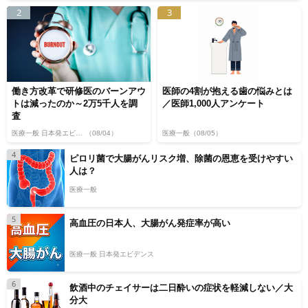
2
3
働き方改革で研修医のバーンアウ
医師の4割が抱える歯の悩みとは
トは減ったのか～2万5千人を調
／医師1,000人アンケート
査
医療一般 日本発エビデンス
（08/04）
医療一般
（08/05）
4
ピロリ菌で大腸がんリスク増、除菌の恩恵を受けやすい
人は？
医療一般
5
高血圧の日本人、大腸がん発症率が高い
医療一般 日本発エビデンス
6
飲酒中のチェイサーは二日酔いの症状を軽減しない／大
分大