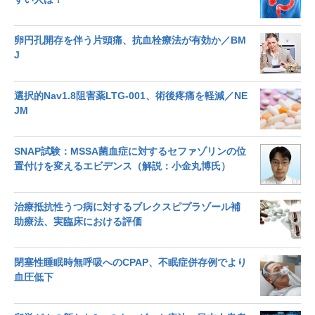
卵円孔開存を伴う片頭痛、抗血栓療法が有効か／BM
J
選択的Nav1.8阻害薬LTG-001、術後疼痛を軽減／NE
JM
SNAP試験：MSSA菌血症に対するセファゾリンの位
置付けを変えるエビデンス（解説：小金丸博氏）
治療抵抗性うつ病に対するブレクスピプラゾール補
助療法、実臨床における評価
閉塞性睡眠時無呼吸へのCPAP、不眠症併存例でより
血圧低下