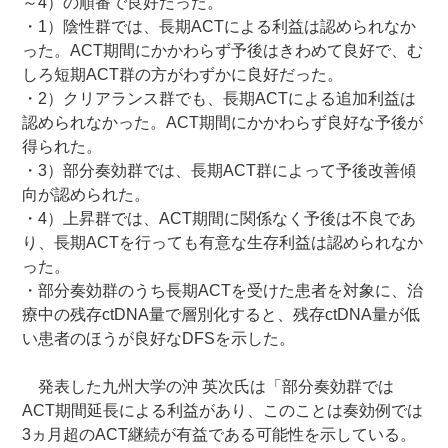
～4）の順番で良好だった。
・1）陰性群では、長期ACTによる利益は認められなか
った。ACT期間にかかわらず予後はきわめて良好で、む
しろ短期ACT群の方がわずかに良好だった。
・2）クリアランス群でも、長期ACTによる追加利益は
認められなかった。ACT期間にかかわらず良好な予後が
得られた。
・3）部分奏効群では、長期ACT群によって予後改善傾
向が認められた。
・4）上昇群では、ACT期間に関係なく予後は不良であ
り、長期ACTを行っても有意な生存利益は認められなか
った。
・部分奏効群のうち長期ACTを受けた患者を対象に、治
療中の残存ctDNA量で層別化すると、残存ctDNA量が低
い患者のほうが良好なDFSを示した。
発表した九州大学の沖 英次氏は「部分奏効群では
ACT期間延長による利益があり、このことは奏効例では
3ヵ月超のACT継続が有益である可能性を示している。