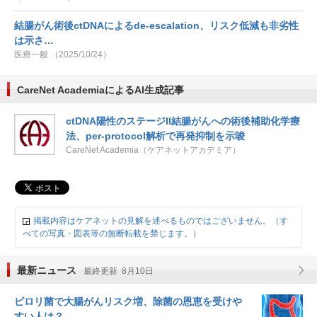
結腸がん術後ctDNAによるde-escalation、リスク低減も非劣性
は示さ…
医療一般 （2025/10/24）
CareNet AcademiaによるAI生成記事
ctDNA陽性のステージII結腸がんへの術後補助化学療
法、per-protocol解析で再発抑制を示唆
CareNet Academia（ケアネットアカデミア）
掲載内容はケアネットの見解を述べるものではございません。（す
べての写真・図表等の無断転載を禁じます。）
最新ニュース
最終更新 8月10日
ピロリ菌で大腸がんリスク増、除菌の恩恵を受けや
すい人は？