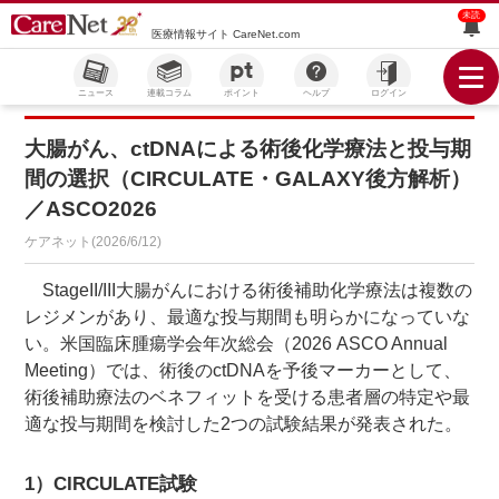
未読
医療情報サイト CareNet.com
ニュース
連載コラム
ポイント
ヘルプ
ログイン
大腸がん、ctDNAによる術後化学療法と投与期
間の選択（CIRCULATE・GALAXY後方解析）
／ASCO2026
ケアネット(2026/6/12)
StageII/III大腸がんにおける術後補助化学療法は複数の
レジメンがあり、最適な投与期間も明らかになっていな
い。米国臨床腫瘍学会年次総会（2026 ASCO Annual
Meeting）では、術後のctDNAを予後マーカーとして、
術後補助療法のベネフィットを受ける患者層の特定や最
適な投与期間を検討した2つの試験結果が発表された。
1）CIRCULATE試験