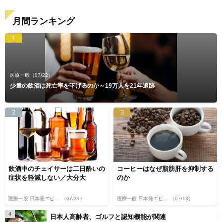
月間ランキング
1
医療一般
（07/22）
少量の飲酒は死亡率を下げるのか～19万人を21年追跡
2
3
飲酒中のチェイサーは二日酔いの
コーヒーはなぜ脂肪肝を抑制する
症状を軽減しない／大分大
のか
医療一般 日本発エビデンス
（07/31）
医療一般 日本発エビデンス
（07/13）
4
日本人高齢者、ゴルフと認知機能が関連