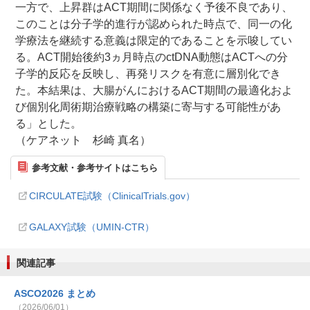
一方で、上昇群はACT期間に関係なく予後不良であり、
このことは分子学的進行が認められた時点で、同一の化
学療法を継続する意義は限定的であることを示唆してい
る。ACT開始後約3ヵ月時点のctDNA動態はACTへの分
子学的反応を反映し、再発リスクを有意に層別化でき
た。本結果は、大腸がんにおけるACT期間の最適化およ
び個別化周術期治療戦略の構築に寄与する可能性があ
る」とした。
（ケアネット 杉崎 真名）
参考文献・参考サイトはこちら
CIRCULATE試験（ClinicalTrials.gov）
GALAXY試験（UMIN-CTR）
関連記事
ASCO2026 まとめ
（2026/06/01）