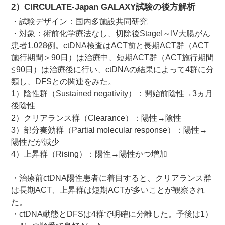
2）CIRCULATE-Japan GALAXY試験の後方解析
・試験デザイン：国内多施設共同研究
・対象：術前化学療法なし、切除後StageI～IV大腸がん
患者1,028例。ctDNA検査はACT前と長期ACT群（ACT
施行期間＞90日）は治療中、短期ACT群（ACT施行期間
≦90日）は治療後に行い、ctDNAの結果によって4群に分
類し、DFSとの関連をみた。
1）陰性群（Sustained negativity）：開始前陰性→3ヵ月
後陰性
2）クリアランス群（Clearance）：陽性→陰性
3）部分奏効群（Partial molecular response）：陽性→
陽性だが減少
4）上昇群（Rising）：陽性→陽性かつ増加
・治療前ctDNA陽性患者に着目すると、クリアランス群
は長期ACT、上昇群は短期ACTが多いことが観察され
た。
・ctDNA動態とDFSは4群で明確に分離した。予後は1）