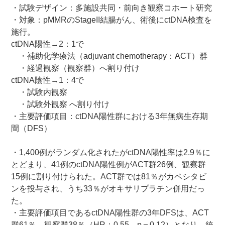
・試験デザイン：多施設共同・前向き観察コホート研究
・対象：pMMRのStageII結腸がん、術後にctDNA検査を
施行。
ctDNA陽性→2：1で
・補助化学療法（adjuvant chemotherapy：ACT）群
・経過観察（観察群）へ割り付け
ctDNA陰性→1：4で
・試験内観察
・試験外観察 へ割り付け
・主要評価項目：ctDNA陽性群における3年無病生存期
間（DFS）
・1,400例がランダム化されたがctDNA陽性率は2.9％に
とどまり、41例のctDNA陽性例がACT群26例、観察群
15例に割り付けられた。ACT群では81％がカペシタビ
ンを投与され、うち33％がオキサリプラチン併用だっ
た。
・主要評価項目であるctDNA陽性群の3年DFSは、ACT
群61％、観察群38％（HR：0.55、p＝0.12）となり、統