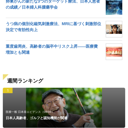
卵巣がんの新たな3つのターゲット療法、日本人患者
の成績／日本婦人科腫瘍学会
うつ病の個別化磁気刺激療法、MRIに基づく刺激部位
決定で有効性向上
重度歯周炎、高齢者の脳卒中リスク上昇――医療費
増加とも関連
週間ランキング
1
医療一般 日本発エビデンス
（08/06）
日本人高齢者、ゴルフと認知機能が関連