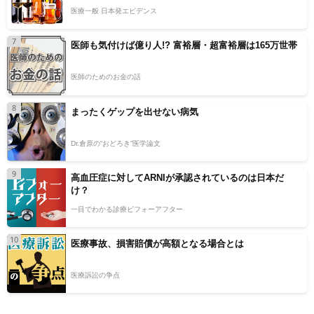
医療一般 日本発エビデンス
7
医師も気付けば億り人!? 富裕層・超富裕層は165万世帯
医師のためのお金の話
8
まったくゲップを出せない病気
Dr.倉原の“おどろき”医学論文
9
高血圧症に対してARNIが承認されているのは日本だ
け？
一目でわかる診療ビフォーアフター
10
医療事故、損害賠償が高額となる場合とは
医療訴訟の争点