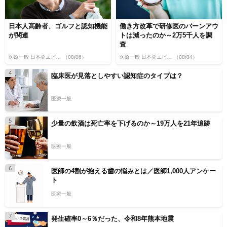
日本人高齢者、ゴルフと認知機能
働き方改革で研修医のバーンアウ
が関連
トは減ったのか～2万5千人を調
査
医療一般 日本発エビデンス
（08/06）
医療一般 日本発エビデンス
（08/04）
4
臨床医が見落としやすい認知症のタイプは？
医療一般
5
少量の飲酒は死亡率を下げるのか～19万人を21年追跡
医療一般
6
医師の4割が抱える歯の悩みとは／医師1,000人アンケー
ト
医療一般
7
発生確率0～6％だった、令和8年熊本地震