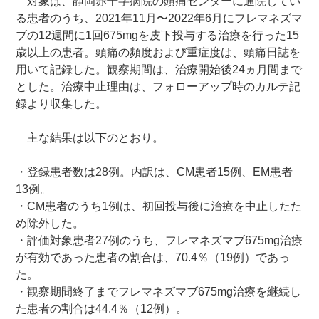
対象は、静岡赤十字病院の頭痛センターに通院してい
る患者のうち、2021年11月〜2022年6月にフレマネズマ
ブの12週間に1回675mgを皮下投与する治療を行った15
歳以上の患者。頭痛の頻度および重症度は、頭痛日誌を
用いて記録した。観察期間は、治療開始後24ヵ月間まで
とした。治療中止理由は、フォローアップ時のカルテ記
録より収集した。
主な結果は以下のとおり。
・登録患者数は28例。内訳は、CM患者15例、EM患者
13例。
・CM患者のうち1例は、初回投与後に治療を中止したた
め除外した。
・評価対象患者27例のうち、フレマネズマブ675mg治療
が有効であった患者の割合は、70.4％（19例）であっ
た。
・観察期間終了までフレマネズマブ675mg治療を継続し
た患者の割合は44.4％（12例）。