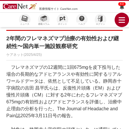
未読
医療情報サイト CareNet.com
ニュース
連載コラム
ポイント
ヘルプ
ログイン
2年間のフレマネズマブ治療の有効性および継
続性〜国内単一施設観察研究
ケアネット(2025/4/25)
フレマネズマブの12週間に1回675mgを皮下投与した
場合の長期的なアドヒアランスや有効性に関するリアル
ワールドデータは、依然として不足している。静岡赤十
字病院の吉田 昌平氏らは、反復性片頭痛（EM）および
慢性片頭痛（CM）に対する2年にわたるフレマネズマブ
675mgの有効性およびアドヒアランスを評価し、治療中
止理由の分析を行った。The Journal of Headache and
Pain誌2025年3月11日号の報告。