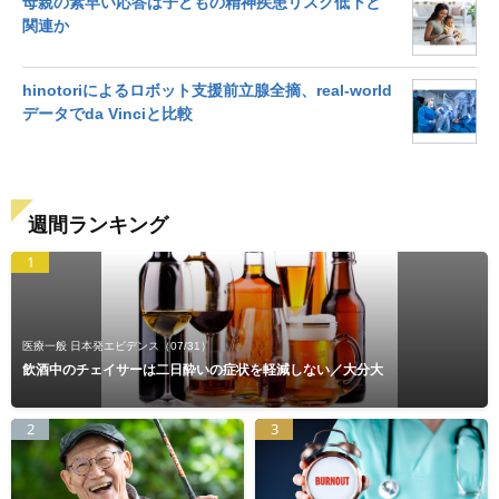
母親の素早い応答は子どもの精神疾患リスク低下と
関連か
hinotoriによるロボット支援前立腺全摘、real-world
データでda Vinciと比較
週間ランキング
1
医療一般 日本発エビデンス
（07/31）
飲酒中のチェイサーは二日酔いの症状を軽減しない／大分大
2
3