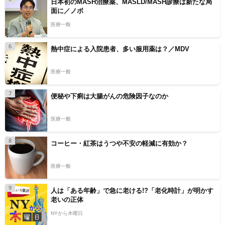
日本初のMASH治療薬、MASLD/MASH診療は新たな局
面に／ノボ
医療一般
6
熱中症による入院患者、多い服用薬は？／MDV
医療一般
7
便秘や下痢は大腸がんの危険因子なのか
医療一般
8
コーヒー・紅茶はうつや不安の軽減に有効か？
医療一般
9
人は「ある年齢」で急に老ける!?「老化時計」が明かす
老いの正体
NYから木曜日