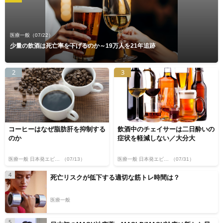
医療一般
（07/22）
少量の飲酒は死亡率を下げるのか～19万人を21年追跡
2
3
コーヒーはなぜ脂肪肝を抑制する
飲酒中のチェイサーは二日酔いの
のか
症状を軽減しない／大分大
医療一般 日本発エビデンス
（07/13）
医療一般 日本発エビデンス
（07/31）
4
死亡リスクが低下する適切な筋トレ時間は？
医療一般
5