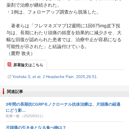
薬剤で治療が継続された。
・1例は、フォローアップ調査から脱落した。
著者らは「フレマネズマブ12週間に1回675mg皮下投
与は、長期にわたり頭痛の頻度を効果的に減少させ、大
幅な回復が認められた患者では、治療中止が容易になる
可能性が示された」と結論付けている。
（鷹野 敦夫）
原著論文はこちら
Yoshida S, et al. J Headache Pain. 2025;26:51.
関連記事
3年間の長期抗CGRPモノクローナル抗体治療は、片頭痛の経過
にどう影…
医療一般 （2025/03/11）
片頭痛の引き金となる食べ物は？