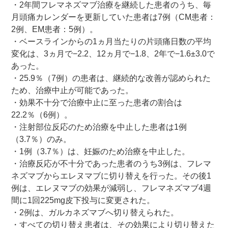
・2年間フレマネズマブ治療を継続した患者のうち、毎
月頭痛カレンダーを更新していた患者は7例（CM患者：
2例、EM患者：5例）。
・ベースラインからの1ヵ月当たりの片頭痛日数の平均
変化は、3ヵ月で−2.2、12ヵ月で−1.8、2年で−1.6±3.0で
あった。
・25.9％（7例）の患者は、継続的な改善が認められた
ため、治療中止が可能であった。
・効果不十分で治療中止に至った患者の割合は
22.2％（6例）。
・注射部位反応のため治療を中止した患者は1例
（3.7％）のみ。
・1例（3.7％）は、妊娠のため治療を中止した。
・治療反応が不十分であった患者のうち3例は、フレマ
ネズマブからエレヌマブに切り替えを行った。その後1
例は、エレヌマブの効果が減弱し、フレマネズマブ4週
間に1回225mg皮下投与に変更された。
・2例は、ガルカネズマブへ切り替えられた。
・すべての切り替え患者は、その効果により切り替えた