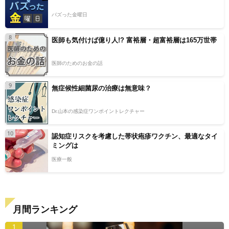
バズった金曜日
8
医師も気付けば億り人!? 富裕層・超富裕層は165万世帯
医師のためのお金の話
9
無症候性細菌尿の治療は無意味？
Dr.山本の感染症ワンポイントレクチャー
10
認知症リスクを考慮した帯状疱疹ワクチン、最適なタイ
ミングは
医療一般
月間ランキング
1