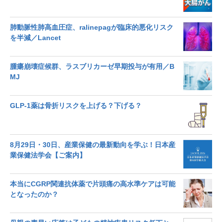
肺動脈性肺高血圧症、ralinepagが臨床的悪化リスク
を半減／Lancet
腫瘍崩壊症候群、ラスブリカーゼ早期投与が有用／B
MJ
GLP-1薬は骨折リスクを上げる？下げる？
8月29日・30日、産業保健の最新動向を学ぶ！日本産
業保健法学会【ご案内】
本当にCGRP関連抗体薬で片頭痛の高水準ケアは可能
となったのか？