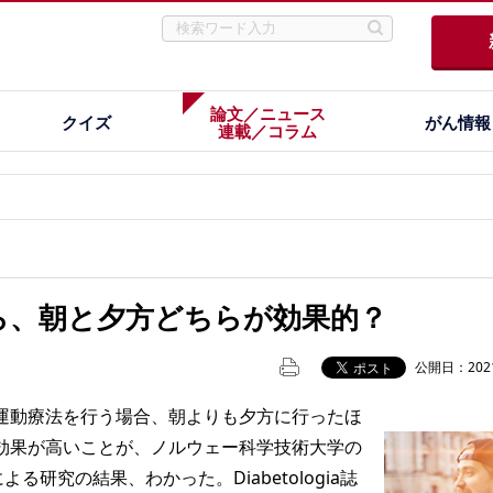
論文／ニュース
クイズ
がん情報
連載／コラム
ら、朝と夕方どちらが効果的？
公開日：2021
動療法を行う場合、朝よりも夕方に行ったほ
効果が高いことが、ノルウェー科学技術大学の
氏らによる研究の結果、わかった。Diabetologia誌