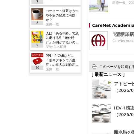
7
医療一般
（202
コーヒー・紅茶はうつ
や不安の軽減に有効
か？
8
医療一般
CareNet Acade
人は「ある年齢」で急
1型糖尿
に老ける!?「老化時
CareNet 
計」が明かす老いの正
9
体
NYから木曜日
PPI、P-CABなどに
「低マグネシウム血
症」の重大な副作用追
このページを印刷す
10
加／厚労省
医療一般
［ 最新ニュース ］
アトピー
（2026/0
HIV-1
（2026/0
断水時の