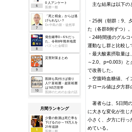
0 人アンケート
主な結果は以下の
6
医療一般
「死と税金」からは逃
・25例（朝群：9、
げられない？
Dr.中島の新・徒然草
7
た（各群8例ずつ）
・24時間後のグル
発生確率0～6％だっ
た、令和8年熊本地震
運動なし群と比較して夜間の
バズった金曜日
8
・最大酸素摂取量は、運
災害対策まとめ
～2.0、p=0.003）
で改善した。
9
・空腹時血糖値、イ
医師も気付けば億り
人!? 富裕層・超富裕層
テロール値は夕方群
は165万世帯
10
医師のためのお金の話
著者らは、5日間の
月間ランキング
に大きな変化が生じ
少量の飲酒は死亡率を
小さく、夕方に行っ
下げるのか～19万人を
21年追跡
めている。
1
医療一般