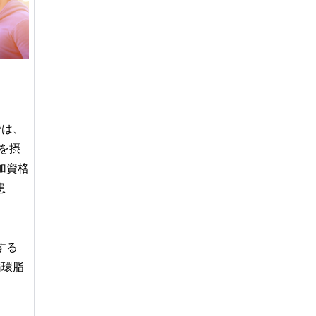
では、
を摂
加資格
患
する
循環脂