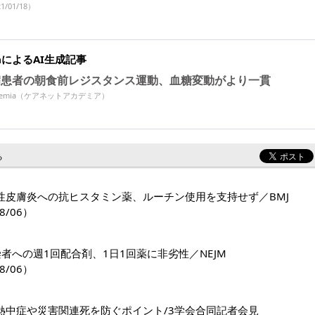
1/01/18）
miaによるAI生成記事
病患者の朝食前レジスタンス運動、血糖変動がより一貫
Academia（ケアネットアカデミア）
る
性皮膚炎への抗ヒスタミン薬、ルーチン使用を支持せず／BMJ
8/06）
感染者への週1回配合剤、1日1回薬に非劣性／NEJM
8/06）
熱中症や災害関連死を防ぐポイント/3学会合同記者会見