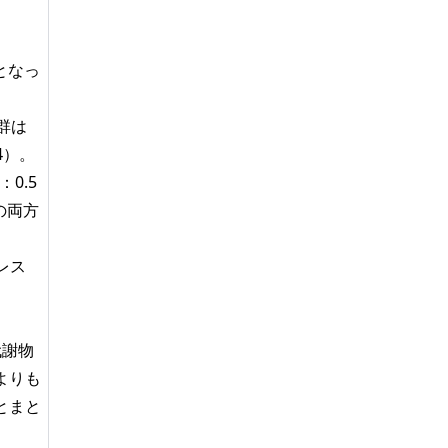
となっ
群は
04）。
0.5
）の両方
レス
代謝物
よりも
とまと