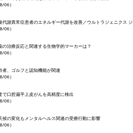
8/06）
8/06）
薬の治療反応と関連する生物学的マーカーは？
8/06）
齢者、ゴルフと認知機能が関連
8/06）
査で口腔扁平上皮がんを高精度に検出
8/06）
天候の変化もメンタルヘルス関連の受療行動に影響
8/06）