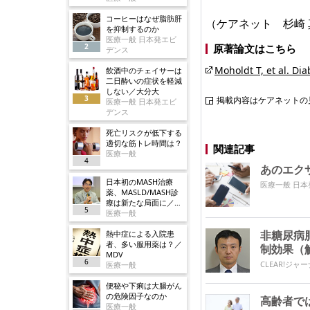
コーヒーはなぜ脂肪肝
（ケアネット 杉崎 
を抑制するのか
医療一般 日本発エビ
2
原著論文はこちら
デンス
Moholdt T, et al. Di
飲酒中のチェイサーは
二日酔いの症状を軽減
しない／大分大
3
掲載内容はケアネットの
医療一般 日本発エビ
デンス
死亡リスクが低下する
適切な筋トレ時間は？
関連記事
医療一般
4
あのエク
日本初のMASH治療
医療一般 日
薬、MASLD/MASH診
療は新たな局面に／ノ
5
ボ
医療一般
非糖尿病
熱中症による入院患
者、多い服用薬は？／
制効果（
MDV
6
CLEAR!ジャ
医療一般
便秘や下痢は大腸がん
の危険因子なのか
高齢者で
医療一般