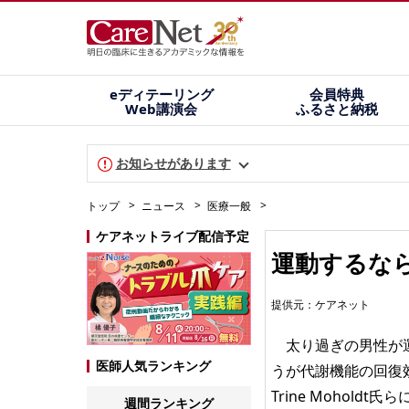
eディテーリング
会員特典
Web講演会
ふるさと納税
お知らせがあります
トップ
ニュース
医療一般
ケアネットライブ配信予定
運動するな
提供元：
ケアネット
太り過ぎの男性が運
医師人気ランキング
うが代謝機能の回復
Trine Moholdt
週間ランキング