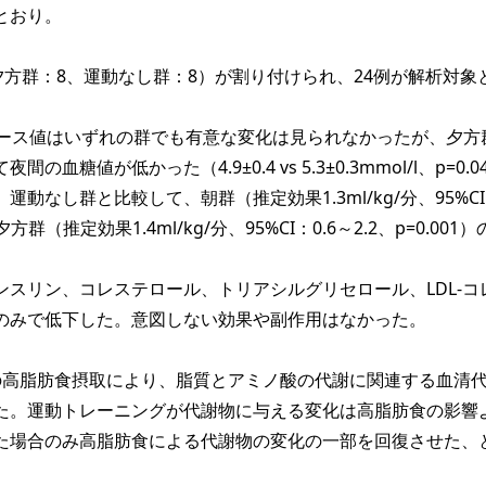
とおり。
夕方群：8、運動なし群：8）が割り付けられ、24例が解析対象
。
コース値はいずれの群でも有意な変化は見られなかったが、夕方
血糖値が低かった（4.9±0.4 vs 5.3±0.3mmol/l、p=0.
動なし群と比較して、朝群（推定効果1.3ml/kg/分、95%CI：
と夕方群（推定効果1.4ml/kg/分、95%CI：0.6～2.2、p=0.001
ンスリン、コレステロール、トリアシルグリセロール、LDL-コ
のみで低下した。意図しない効果や副作用はなかった。
高脂肪食摂取により、脂質とアミノ酸の代謝に関連する血清
た。運動トレーニングが代謝物に与える変化は高脂肪食の影響
た場合のみ高脂肪食による代謝物の変化の一部を回復させた、