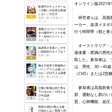
オンライン版2021
飲酒中のチェイサーは
二日酔いの症状を軽減
しない／大分大
1
研究者らは、高脂肪
医療一般 日本発エビ
デンス
ーカー、血清メタボ
適量のコーヒーで心不
行う時間帯（朝と夜
全や脳卒中リスクが低
下～AHAステートメン
2
ト
医療一般
オーストラリア・メ
臨床医が見落としやす
い認知症のタイプは？
過体重・肥満の男性
医療一般
3
取した。参加者は、
働き方改革で研修医の
は、男性、30～45歳、B
バーンアウトは減った
（CVD）または2
のか～2万5千人を調査
4
医療一般 日本発エビ
デンス
参加者は高脂肪食を5
少量の飲酒は死亡率を
下げるのか～19万人を
群、運動なし群のい
21年追跡
5
医療一般
質、心肺機能、血圧
医師の4割が抱える歯
の悩みとは／医師 1,00