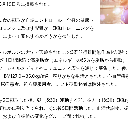
年5月19日号に掲載された。
食の摂取が血糖コントロール、全身の健康マ
ロミスクに及ぼす影響が、運動トレーニングを
）によって変化するかどうかを検討した。
ルボルンの大学で実施されたこの3群並行群間無作為化試験
が11日間連続で高脂肪食（エネルギーの65％を脂肪から摂取）
ソーシャルメディアやコミュニティ広告を通じて募集した。参
2
MI27.0～35.0kg/m
、座りがちな生活とされた。心血管疾
型糖尿病患者、処方薬服用者、シフト型勤務者は除外された。
日摂取した後、朝（6:30）運動する群、夕方（18:30）運動
ずれかに割り当てられ、その後5日間活動した。血清代謝物、
、および血糖値の変化をグループ間で比較した。