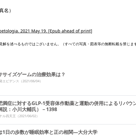
真名）
abetologia. 2021 May 19. [Epub ahead of print]
見解を述べるものではございません。（すべての写真・図表等の無断転載を禁じま
ササイズゲームの治療効果は？
本発エビデンス
（2021/06/04）
肥満症に対するGLP-1受容体作動薬と運動の併用によるリバウ
解説：小川大輔氏）－1398
ーナル四天王
（2021/06/02）
は1日の歩数が睡眠効率と正の相関―大分大学