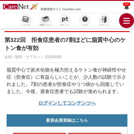
未読
医療情報サイト CareNet.com
ニュース
連載コラム
ポイント
ヘルプ
ログイン
第322回 拒食症患者の7割ほどに脂質中心のケ
トン食が有効
企画・制作：ケアネット (2026/6/9)
脂質中心で炭水化物を極力控えるケトン食が神経性やせ
症（拒食症）に有益らしいことが、少人数の試験で示さ
れました。7割の患者が拒食症やうつ病から回復してい
ました。今後、過食症患者でも試験が進められます。
ログインしてコンテンツへ
新規会員登録はこちら