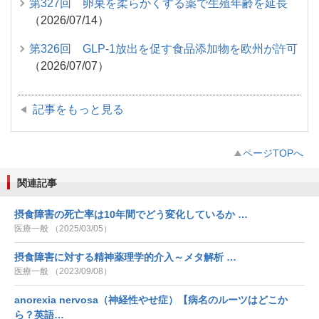
第327回 卵巣を柔らかくする薬で生殖年齢を延長
（2026/07/14）
第326回 GLP-1放出を促す食品添加物を欧州が許可
（2026/07/07）
記事をもっと見る
ページTOPへ
関連記事
摂食障害の死亡率は10年間でどう変化しているか …
医療一般 （2025/03/05）
摂食障害に対する精神薬理学的介入～メタ解析 …
医療一般 （2023/09/08）
anorexia nervosa（神経性やせ症）【病名のルーツはどこか
ら？英語…