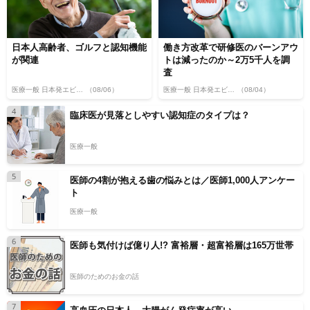
日本人高齢者、ゴルフと認知機能
働き方改革で研修医のバーンアウ
が関連
トは減ったのか～2万5千人を調
査
医療一般 日本発エビデンス
（08/06）
医療一般 日本発エビデンス
（08/04）
4
臨床医が見落としやすい認知症のタイプは？
医療一般
5
医師の4割が抱える歯の悩みとは／医師1,000人アンケー
ト
医療一般
6
医師も気付けば億り人!? 富裕層・超富裕層は165万世帯
医師のためのお金の話
7