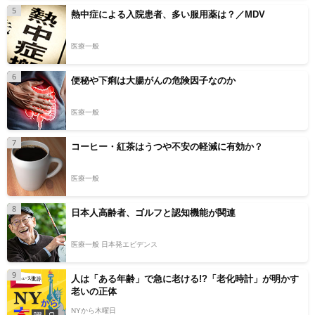
5
熱中症による入院患者、多い服用薬は？／MDV
医療一般
6
便秘や下痢は大腸がんの危険因子なのか
医療一般
7
コーヒー・紅茶はうつや不安の軽減に有効か？
医療一般
8
日本人高齢者、ゴルフと認知機能が関連
医療一般 日本発エビデンス
9
人は「ある年齢」で急に老ける!?「老化時計」が明かす
老いの正体
NYから木曜日