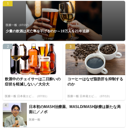
1
医療一般
（07/22）
少量の飲酒は死亡率を下げるのか～19万人を21年追跡
2
3
飲酒中のチェイサーは二日酔いの
コーヒーはなぜ脂肪肝を抑制する
症状を軽減しない／大分大
のか
医療一般 日本発エビデンス
（07/31）
医療一般 日本発エビデンス
（07/13）
4
日本初のMASH治療薬、MASLD/MASH診療は新たな局
面に／ノボ
医療一般