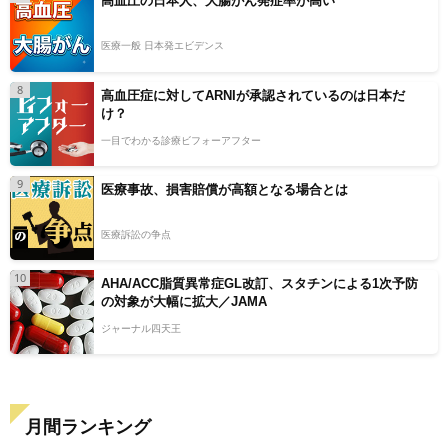
高血圧の日本人、大腸がん発症率が高い
医療一般 日本発エビデンス
8
高血圧症に対してARNIが承認されているのは日本だ
け？
一目でわかる診療ビフォーアフター
9
医療事故、損害賠償が高額となる場合とは
医療訴訟の争点
10
AHA/ACC脂質異常症GL改訂、スタチンによる1次予防
の対象が大幅に拡大／JAMA
ジャーナル四天王
月間ランキング