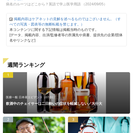
病名のルーツはどこから？英語で学ぶ医学用語 （2024/09/05）
掲載内容はケアネットの見解を述べるものではございません。（す
べての写真・図表等の無断転載を禁じます。）
本コンテンツに関する下記情報は掲載当時のものです。
[データ、掲載内容、出演/監修者等の所属先や肩書、提供先の企業/団体
名やリンクなど]
週間ランキング
1
医療一般 日本発エビデンス
（07/31）
飲酒中のチェイサーは二日酔いの症状を軽減しない／大分大
2
3