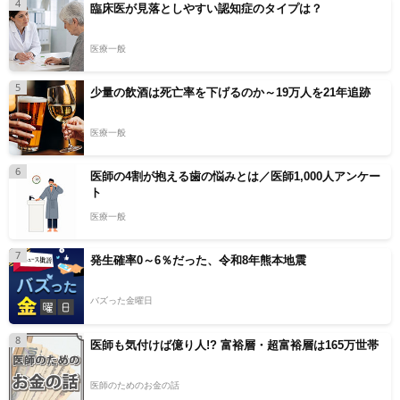
4
臨床医が見落としやすい認知症のタイプは？
医療一般
5
少量の飲酒は死亡率を下げるのか～19万人を21年追跡
医療一般
6
医師の4割が抱える歯の悩みとは／医師1,000人アンケー
ト
医療一般
7
発生確率0～6％だった、令和8年熊本地震
バズった金曜日
8
医師も気付けば億り人!? 富裕層・超富裕層は165万世帯
医師のためのお金の話