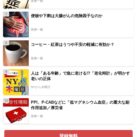
医療一般
7
便秘や下痢は大腸がんの危険因子なのか
医療一般
8
コーヒー・紅茶はうつや不安の軽減に有効か？
医療一般
9
人は「ある年齢」で急に老ける!?「老化時計」が明かす
老いの正体
NYから木曜日
10
PPI、P-CABなどに「低マグネシウム血症」の重大な副
作用追加／厚労省
医療一般
登録無料