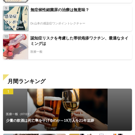
9
無症候性細菌尿の治療は無意味？
Dr.山本の感染症ワンポイントレクチャー
10
認知症リスクを考慮した帯状疱疹ワクチン、最適なタイ
ミングは
医療一般
月間ランキング
1
医療一般
（07/22）
少量の飲酒は死亡率を下げるのか～19万人を21年追跡