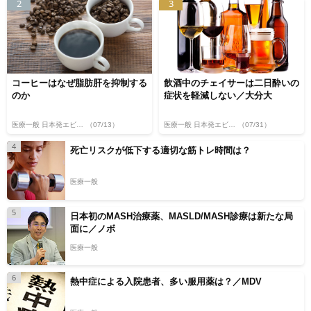
2
3
コーヒーはなぜ脂肪肝を抑制する
飲酒中のチェイサーは二日酔いの
のか
症状を軽減しない／大分大
医療一般 日本発エビデンス
（07/13）
医療一般 日本発エビデンス
（07/31）
4
死亡リスクが低下する適切な筋トレ時間は？
医療一般
5
日本初のMASH治療薬、MASLD/MASH診療は新たな局
面に／ノボ
医療一般
6
熱中症による入院患者、多い服用薬は？／MDV