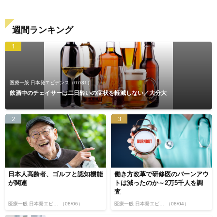
週間ランキング
1
医療一般 日本発エビデンス
（07/31）
飲酒中のチェイサーは二日酔いの症状を軽減しない／大分大
2
3
日本人高齢者、ゴルフと認知機能
働き方改革で研修医のバーンアウ
が関連
トは減ったのか～2万5千人を調
査
医療一般 日本発エビデンス
（08/06）
医療一般 日本発エビデンス
（08/04）