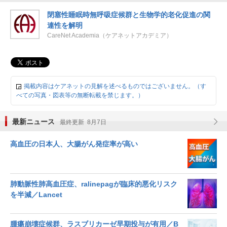
閉塞性睡眠時無呼吸症候群と生物学的老化促進の関
連性を解明
CareNet Academia（ケアネットアカデミア）
掲載内容はケアネットの見解を述べるものではございません。（す
べての写真・図表等の無断転載を禁じます。）
最新ニュース
最終更新 8月7日
高血圧の日本人、大腸がん発症率が高い
肺動脈性肺高血圧症、ralinepagが臨床的悪化リスク
を半減／Lancet
腫瘍崩壊症候群、ラスブリカーゼ早期投与が有用／B