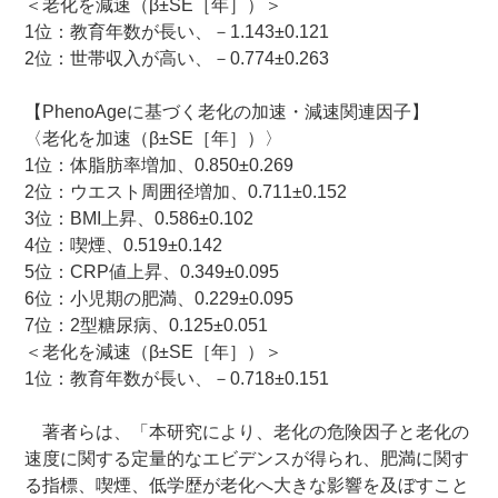
＜老化を減速（β±SE［年］）＞
1位：教育年数が長い、－1.143±0.121
2位：世帯収入が高い、－0.774±0.263
【PhenoAgeに基づく老化の加速・減速関連因子】
〈老化を加速（β±SE［年］）〉
1位：体脂肪率増加、0.850±0.269
2位：ウエスト周囲径増加、0.711±0.152
3位：BMI上昇、0.586±0.102
4位：喫煙、0.519±0.142
5位：CRP値上昇、0.349±0.095
6位：小児期の肥満、0.229±0.095
7位：2型糖尿病、0.125±0.051
＜老化を減速（β±SE［年］）＞
1位：教育年数が長い、－0.718±0.151
著者らは、「本研究により、老化の危険因子と老化の
速度に関する定量的なエビデンスが得られ、肥満に関す
る指標、喫煙、低学歴が老化へ大きな影響を及ぼすこと