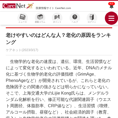
未読
医療情報サイト CareNet.com
ニュース
連載コラム
ポイント
ヘルプ
ログイン
老けやすいのはどんな人？老化の原因をランキ
ング
ケアネット(2023/3/17)
生物学的な老化の速度は、遺伝、環境、生活習慣など
によって変化するといわれている。近年、DNAのメチル
化に基づく生物学的老化の評価指標（GrimAge、
PhenoAgeなど）が開発されているが、これらと老化の
危険因子との関連の強さなどは明らかになっていない。
そこで、上海交通大学のLijie Kong氏らは、メンデルラ
ンダム化解析を行い、修正可能な代謝関連因子（ウエス
ト周囲径、体脂肪率、CRP値など）、生活習慣（喫煙、
アルコール摂取、昼寝など）、社会経済的因子（教育、