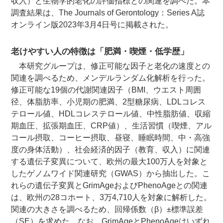
収入）と生物学的老化の評価指標との関連を調べた。本
調査結果は、The Journals of Gerontology：Series A誌
オンライン版2023年3月4日号に掲載された。
老けやすい人の特徴は「肥満・喫煙・低学歴」
本研究グループは、修正可能な因子と老化の速度との
関連を調べるため、メンデルランダム化解析を行った。
修正可能な19個の代謝関連因子（BMI、ウエスト周囲
径、体脂肪率、小児期の肥満、2型糖尿病、LDLコレス
テロール値、HDLコレステロール値、中性脂肪値、収縮
期血圧、拡張期血圧、CRP値）、生活習慣（喫煙、アル
コール摂取、コーヒー摂取、昼寝、睡眠時間、中・高強
度の身体活動）、社会経済的因子（教育、収入）に関連
する遺伝子変異について、欧州の最大100万人を対象と
したゲノムワイド関連研究（GWAS）から抽出した。こ
れらの遺伝子変異とGrimAgeおよびPhenoAgeとの関連
は、欧州の28コホート、3万4,710人を対象に解析した。
関連の大きさを調べるため、回帰係数（β）±標準誤差
（SE）を求めた。なお、GrimAgeとPhenoAgeはいずれ