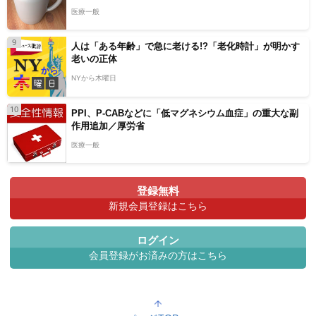
医療一般
9
人は「ある年齢」で急に老ける!?「老化時計」が明かす
老いの正体
NYから木曜日
10
PPI、P-CABなどに「低マグネシウム血症」の重大な副
作用追加／厚労省
医療一般
登録無料
新規会員登録はこちら
ログイン
会員登録がお済みの方はこちら