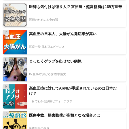
6
医師も気付けば億り人!? 富裕層・超富裕層は165万世帯
医師のためのお金の話
7
高血圧の日本人、大腸がん発症率が高い
医療一般 日本発エビデンス
8
まったくゲップを出せない病気
Dr.倉原の“おどろき”医学論文
9
高血圧症に対してARNIが承認されているのは日本だ
け？
一目でわかる診療ビフォーアフター
10
医療事故、損害賠償が高額となる場合とは
医療訴訟の争点