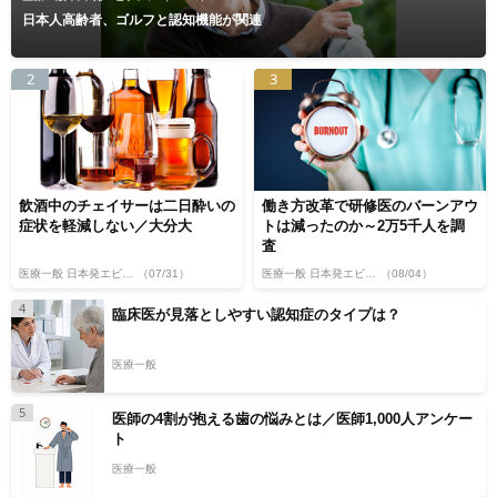
日本人高齢者、ゴルフと認知機能が関連
2
3
飲酒中のチェイサーは二日酔いの
働き方改革で研修医のバーンアウ
症状を軽減しない／大分大
トは減ったのか～2万5千人を調
査
医療一般 日本発エビデンス
（07/31）
医療一般 日本発エビデンス
（08/04）
4
臨床医が見落としやすい認知症のタイプは？
医療一般
5
医師の4割が抱える歯の悩みとは／医師1,000人アンケー
ト
医療一般