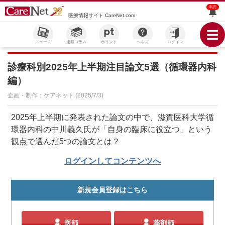
未読
医療情報サイト CareNet.com
ニュース
連載コラム
ポイント
ヘルプ
ログイン
診療科別2025年上半期注目論文5選（循環器内科
編）
企画・制作：ケアネット (2025/7/3)
2025年上半期に発表された論文の中で、滋賀医科大学循
環器内科の中川義久氏が「自身の臨床に役立つ」という
観点で選んだ5つの論文とは？
ログインしてコンテンツへ
新規会員登録はこちら
医師
薬剤師