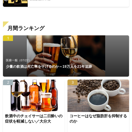
月間ランキング
1
医療一般
（07/22）
少量の飲酒は死亡率を下げるのか～19万人を21年追跡
2
3
飲酒中のチェイサーは二日酔いの
コーヒーはなぜ脂肪肝を抑制する
症状を軽減しない／大分大
のか