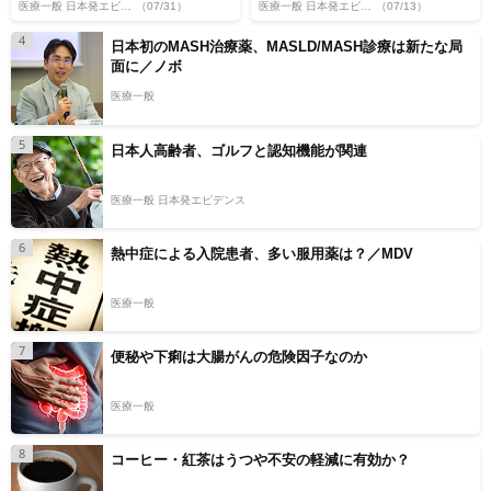
医療一般 日本発エビデンス
（07/31）
医療一般 日本発エビデンス
（07/13）
4
日本初のMASH治療薬、MASLD/MASH診療は新たな局
面に／ノボ
医療一般
5
日本人高齢者、ゴルフと認知機能が関連
医療一般 日本発エビデンス
6
熱中症による入院患者、多い服用薬は？／MDV
医療一般
7
便秘や下痢は大腸がんの危険因子なのか
医療一般
8
コーヒー・紅茶はうつや不安の軽減に有効か？