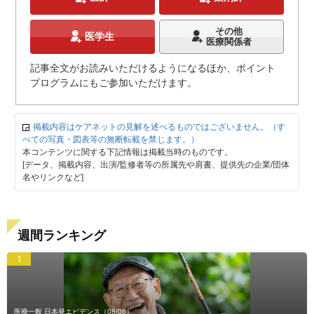
その他
医学生
医療関係者
記事全文がお読みいただけるようになるほか、ポイント
プログラムにもご参加いただけます。
掲載内容はケアネットの見解を述べるものではございません。（す
べての写真・図表等の無断転載を禁じます。）
本コンテンツに関する下記情報は掲載当時のものです。
[データ、掲載内容、出演/監修者等の所属先や肩書、提供先の企業/団体
名やリンクなど]
週間ランキング
1
医療一般 日本発エビデンス
（08/06）