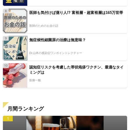
8
医師も気付けば億り人!? 富裕層・超富裕層は165万世帯
医師のためのお金の話
9
無症候性細菌尿の治療は無意味？
Dr.山本の感染症ワンポイントレクチャー
10
認知症リスクを考慮した帯状疱疹ワクチン、最適なタイ
ミングは
医療一般
月間ランキング
1