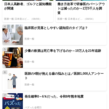
日本人高齢者、ゴルフと認知機能
働き方改革で研修医のバーンアウ
が関連
トは減ったのか～2万5千人を調
査
医療一般 日本発エビデンス
（08/06）
医療一般 日本発エビデンス
（08/04）
4
臨床医が見落としやすい認知症のタイプは？
医療一般
5
少量の飲酒は死亡率を下げるのか～19万人を21年追跡
医療一般
6
医師の4割が抱える歯の悩みとは／医師1,000人アンケー
ト
医療一般
7
発生確率0～6％だった、令和8年熊本地震
バズった金曜日