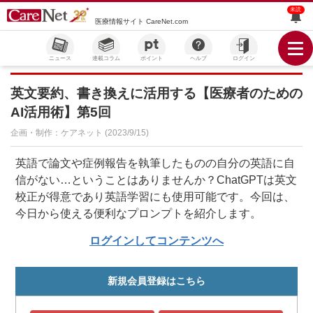
未読
医療情報サイト CareNet.com
ニュース
連載コラム
ポイント
ヘルプ
ログイン
英文要約、書き換えに活用する【医療者のための
AI活用術】第5回
企画・制作：ケアネット (2023/9/15)
英語で論文や症例報告を執筆したものの自分の英語に自
信がない…ということはありませんか？ChatGPTは英文
校正が得意であり英語学習にも使用可能です。今回は、
今日から使える便利なプロンプトを紹介します。
ログインしてコンテンツへ
新規会員登録はこちら