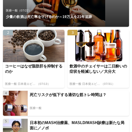
医療一般
（07/22）
少量の飲酒は死亡率を下げるのか～19万人を21年追跡
2
3
コーヒーはなぜ脂肪肝を抑制する
飲酒中のチェイサーは二日酔いの
のか
症状を軽減しない／大分大
医療一般 日本発エビデンス
（07/13）
医療一般 日本発エビデンス
（07/31）
4
死亡リスクが低下する適切な筋トレ時間は？
医療一般
5
日本初のMASH治療薬、MASLD/MASH診療は新たな局
面に／ノボ