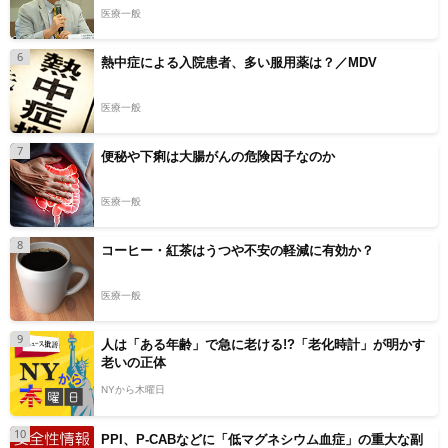
医療一般
6
熱中症による入院患者、多い服用薬は？／MDV
医療一般
7
便秘や下痢は大腸がんの危険因子なのか
医療一般
8
コーヒー・紅茶はうつや不安の軽減に有効か？
医療一般
9
人は「ある年齢」で急に老ける!?「老化時計」が明かす
老いの正体
NYから木曜日
10
PPI、P-CABなどに「低マグネシウム血症」の重大な副