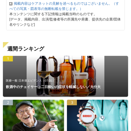
掲載内容はケアネットの見解を述べるものではございません。（す
べての写真・図表等の無断転載を禁じます。）
本コンテンツに関する下記情報は掲載当時のものです。
[データ、掲載内容、出演/監修者等の所属先や肩書、提供先の企業/団体
名やリンクなど]
週間ランキング
1
医療一般 日本発エビデンス
（07/31）
飲酒中のチェイサーは二日酔いの症状を軽減しない／大分大
2
3