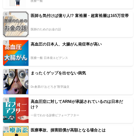
医療一般
6
医師も気付けば億り人!? 富裕層・超富裕層は165万世帯
医師のためのお金の話
7
高血圧の日本人、大腸がん発症率が高い
医療一般 日本発エビデンス
8
まったくゲップを出せない病気
Dr.倉原の“おどろき”医学論文
9
高血圧症に対してARNIが承認されているのは日本だ
け？
一目でわかる診療ビフォーアフター
10
医療事故、損害賠償が高額となる場合とは