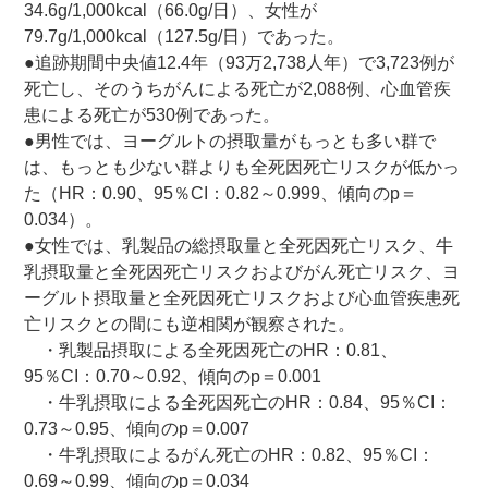
34.6g/1,000kcal（66.0g/日）、女性が
79.7g/1,000kcal（127.5g/日）であった。
●追跡期間中央値12.4年（93万2,738人年）で3,723例が
死亡し、そのうちがんによる死亡が2,088例、心血管疾
患による死亡が530例であった。
●男性では、ヨーグルトの摂取量がもっとも多い群で
は、もっとも少ない群よりも全死因死亡リスクが低かっ
た（HR：0.90、95％CI：0.82～0.999、傾向のp＝
0.034）。
●女性では、乳製品の総摂取量と全死因死亡リスク、牛
乳摂取量と全死因死亡リスクおよびがん死亡リスク、ヨ
ーグルト摂取量と全死因死亡リスクおよび心血管疾患死
亡リスクとの間にも逆相関が観察された。
・乳製品摂取による全死因死亡のHR：0.81、
95％CI：0.70～0.92、傾向のp＝0.001
・牛乳摂取による全死因死亡のHR：0.84、95％CI：
0.73～0.95、傾向のp＝0.007
・牛乳摂取によるがん死亡のHR：0.82、95％CI：
0.69～0.99、傾向のp＝0.034