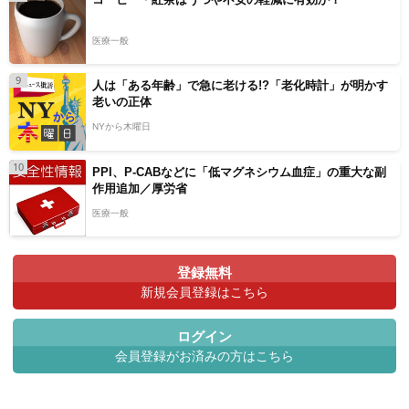
医療一般
9
人は「ある年齢」で急に老ける!?「老化時計」が明かす
老いの正体
NYから木曜日
10
PPI、P-CABなどに「低マグネシウム血症」の重大な副
作用追加／厚労省
医療一般
登録無料
新規会員登録はこちら
ログイン
会員登録がお済みの方はこちら