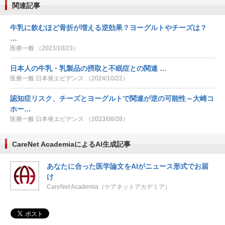
関連記事
牛乳に飲むほど骨折が増える逆効果？ヨーグルトやチーズは？
…
医療一般 （2023/10/23）
日本人の牛乳・乳製品の摂取と不眠症との関連 …
医療一般 日本発エビデンス （2024/10/22）
認知症リスク、チーズとヨーグルトで関連が逆の可能性～大崎コ
ホー…
医療一般 日本発エビデンス （2023/06/28）
CareNet AcademiaによるAI生成記事
あなたに合った医学論文をAIがニュース形式でお届
け
CareNet Academia（ケアネットアカデミア）