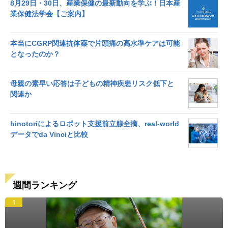
8月29日・30日、産業保健の最新動向を学ぶ！日本産
業保健法学会【ご案内】
本当にCGRP関連抗体薬で片頭痛の高水準ケアは可能
となったのか？
母親の素早い応答は子どもの精神疾患リスク低下と
関連か
hinotoriによるロボット支援前立腺全摘、real-world
データでda Vinciと比較
週間ランキング
1