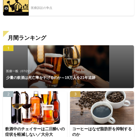
医療訴訟の争点
月間ランキング
1
医療一般
（07/22）
少量の飲酒は死亡率を下げるのか～19万人を21年追跡
2
3
飲酒中のチェイサーは二日酔いの
コーヒーはなぜ脂肪肝を抑制する
症状を軽減しない／大分大
のか