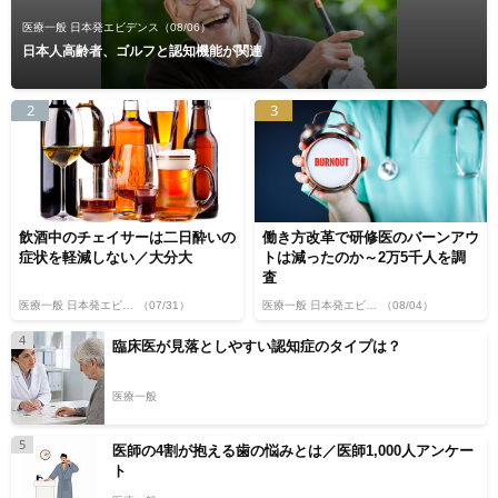
医療一般 日本発エビデンス
（08/06）
日本人高齢者、ゴルフと認知機能が関連
2
3
飲酒中のチェイサーは二日酔いの
働き方改革で研修医のバーンアウ
症状を軽減しない／大分大
トは減ったのか～2万5千人を調
査
医療一般 日本発エビデンス
（07/31）
医療一般 日本発エビデンス
（08/04）
4
臨床医が見落としやすい認知症のタイプは？
医療一般
5
医師の4割が抱える歯の悩みとは／医師1,000人アンケー
ト