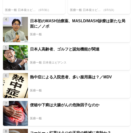
医療一般 日本発エビデンス
（07/31）
医療一般 日本発エビデンス
（07/13）
4
日本初のMASH治療薬、MASLD/MASH診療は新たな局
面に／ノボ
医療一般
5
日本人高齢者、ゴルフと認知機能が関連
医療一般 日本発エビデンス
6
熱中症による入院患者、多い服用薬は？／MDV
医療一般
7
便秘や下痢は大腸がんの危険因子なのか
医療一般
8
コーヒー・紅茶はうつや不安の軽減に有効か？