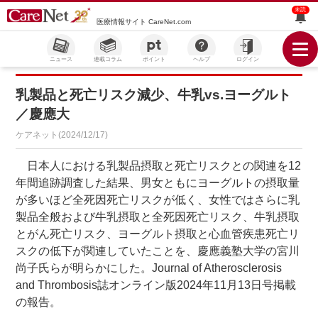
未読
医療情報サイト CareNet.com
ニュース
連載コラム
ポイント
ヘルプ
ログイン
乳製品と死亡リスク減少、牛乳vs.ヨーグルト
／慶應大
ケアネット(2024/12/17)
日本人における乳製品摂取と死亡リスクとの関連を12
年間追跡調査した結果、男女ともにヨーグルトの摂取量
が多いほど全死因死亡リスクが低く、女性ではさらに乳
製品全般および牛乳摂取と全死因死亡リスク、牛乳摂取
とがん死亡リスク、ヨーグルト摂取と心血管疾患死亡リ
スクの低下が関連していたことを、慶應義塾大学の宮川
尚子氏らが明らかにした。Journal of Atherosclerosis
and Thrombosis誌オンライン版2024年11月13日号掲載
の報告。