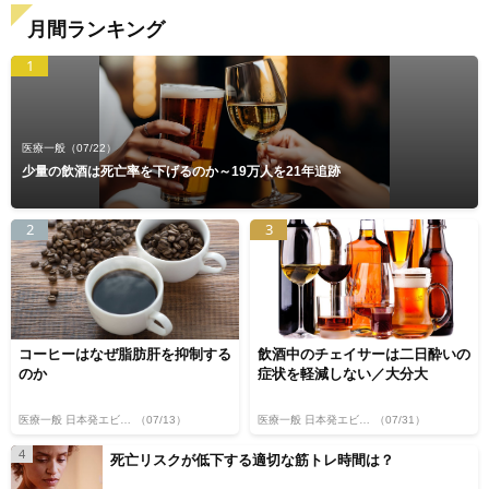
月間ランキング
1
医療一般
（07/22）
少量の飲酒は死亡率を下げるのか～19万人を21年追跡
2
3
コーヒーはなぜ脂肪肝を抑制する
飲酒中のチェイサーは二日酔いの
のか
症状を軽減しない／大分大
医療一般 日本発エビデンス
（07/13）
医療一般 日本発エビデンス
（07/31）
4
死亡リスクが低下する適切な筋トレ時間は？