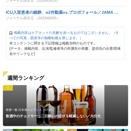
ジャーナル四天王 （2026/05/25）
ICU入室患者の鎮静、α2作動薬vs.プロポフォール／JAMA …
ジャーナル四天王 （2025/06/05）
掲載内容はケアネットの見解を述べるものではございません。（す
べての写真・図表等の無断転載を禁じます。）
本コンテンツに関する下記情報は掲載当時のものです。
[データ、掲載内容、出演/監修者等の所属先や肩書、提供先の企業/団体
名やリンクなど]
週間ランキング
1
医療一般 日本発エビデンス
（07/31）
飲酒中のチェイサーは二日酔いの症状を軽減しない／大分大