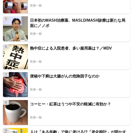
医療一般
5
日本初のMASH治療薬、MASLD/MASH診療は新たな局
面に／ノボ
医療一般
6
熱中症による入院患者、多い服用薬は？／MDV
医療一般
7
便秘や下痢は大腸がんの危険因子なのか
医療一般
8
コーヒー・紅茶はうつや不安の軽減に有効か？
医療一般
9
人は「ある年齢」で急に老ける!?「老化時計」が明かす