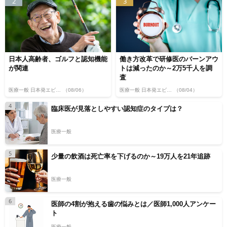
2
3
日本人高齢者、ゴルフと認知機能
働き方改革で研修医のバーンアウ
が関連
トは減ったのか～2万5千人を調
査
医療一般 日本発エビデンス
（08/06）
医療一般 日本発エビデンス
（08/04）
4
臨床医が見落としやすい認知症のタイプは？
医療一般
5
少量の飲酒は死亡率を下げるのか～19万人を21年追跡
医療一般
6
医師の4割が抱える歯の悩みとは／医師1,000人アンケー
ト
医療一般