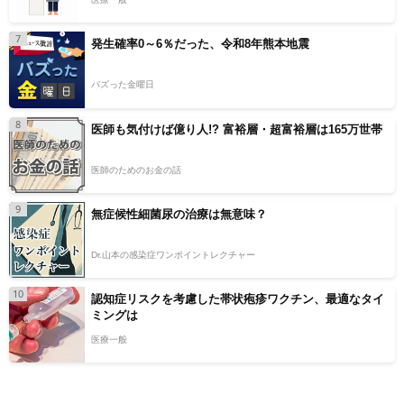
7
発生確率0～6％だった、令和8年熊本地震
バズった金曜日
8
医師も気付けば億り人!? 富裕層・超富裕層は165万世帯
医師のためのお金の話
9
無症候性細菌尿の治療は無意味？
Dr.山本の感染症ワンポイントレクチャー
10
認知症リスクを考慮した帯状疱疹ワクチン、最適なタイ
ミングは
医療一般