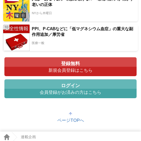
老いの正体
NYから木曜日
10
PPI、P-CABなどに「低マグネシウム血症」の重大な副
作用追加／厚労省
医療一般
登録無料
新規会員登録はこちら
ログイン
会員登録がお済みの方はこちら
ページTOPへ
連載企画