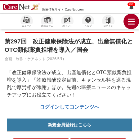
未読
医療情報サイト CareNet.com
ニュース
連載コラム
ポイント
ヘルプ
ログイン
第297回 改正健康保険法が成立、出産無償化と
OTC類似薬負担増を導入／国会
企画・制作：ケアネット (2026/6/1)
「改正健康保険法が成立、出産無償化とOTC類似薬負担
増を導入」「診療報酬改定目前、キャンセル料を巡る混
乱で厚労相が陳謝」ほか。先週の医療ニュースのキャッ
チアップにお役立てください！
ログインしてコンテンツへ
新規会員登録はこちら