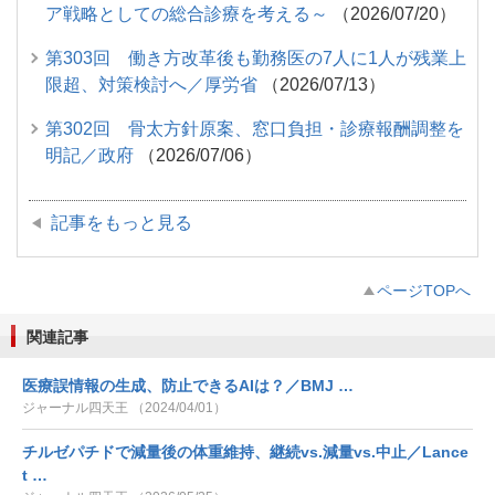
ア戦略としての総合診療を考える～
（2026/07/20）
第303回 働き方改革後も勤務医の7人に1人が残業上
限超、対策検討へ／厚労省
（2026/07/13）
第302回 骨太方針原案、窓口負担・診療報酬調整を
明記／政府
（2026/07/06）
記事をもっと見る
ページTOPへ
関連記事
医療誤情報の生成、防止できるAIは？／BMJ …
ジャーナル四天王 （2024/04/01）
チルゼパチドで減量後の体重維持、継続vs.減量vs.中止／Lance
t …