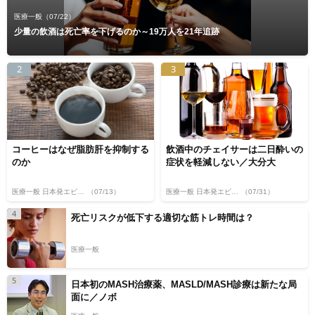
医療一般
（07/22）
少量の飲酒は死亡率を下げるのか～19万人を21年追跡
2
3
コーヒーはなぜ脂肪肝を抑制する
飲酒中のチェイサーは二日酔いの
のか
症状を軽減しない／大分大
医療一般 日本発エビデンス
（07/13）
医療一般 日本発エビデンス
（07/31）
4
死亡リスクが低下する適切な筋トレ時間は？
医療一般
5
日本初のMASH治療薬、MASLD/MASH診療は新たな局
面に／ノボ