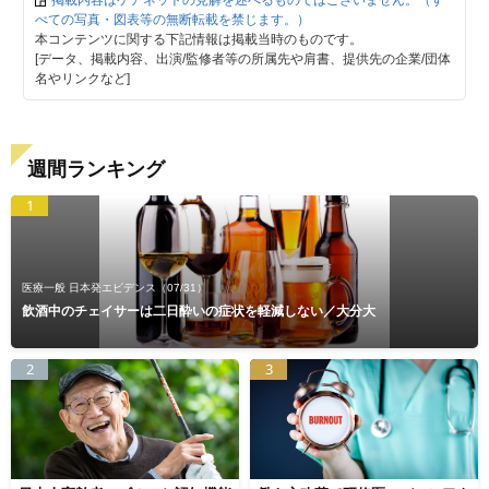
掲載内容はケアネットの見解を述べるものではございません。（す
べての写真・図表等の無断転載を禁じます。）
本コンテンツに関する下記情報は掲載当時のものです。
[データ、掲載内容、出演/監修者等の所属先や肩書、提供先の企業/団体
名やリンクなど]
週間ランキング
1
医療一般 日本発エビデンス
（07/31）
飲酒中のチェイサーは二日酔いの症状を軽減しない／大分大
2
3