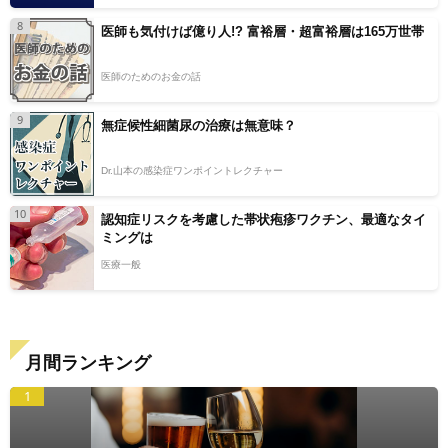
8
医師も気付けば億り人!? 富裕層・超富裕層は165万世帯
医師のためのお金の話
9
無症候性細菌尿の治療は無意味？
Dr.山本の感染症ワンポイントレクチャー
10
認知症リスクを考慮した帯状疱疹ワクチン、最適なタイ
ミングは
医療一般
月間ランキング
1