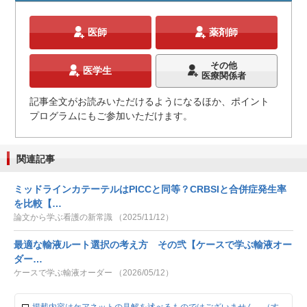
医師
薬剤師
その他
医学生
医療関係者
記事全文がお読みいただけるようになるほか、ポイント
プログラムにもご参加いただけます。
関連記事
ミッドラインカテーテルはPICCと同等？CRBSIと合併症発生率
を比較【…
論文から学ぶ看護の新常識 （2025/11/12）
最適な輸液ルート選択の考え方 その弐【ケースで学ぶ輸液オー
ダー…
ケースで学ぶ輸液オーダー （2026/05/12）