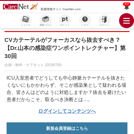
未読
医療情報サイト CareNet.com
ニュース
連載コラム
ポイント
ヘルプ
ログイン
CVカテーテルがフォーカスなら抜去すべき？
【Dr.山本の感染症ワンポイントレクチャー】第
30回
企画・制作：ケアネット (2026/7/8)
ICU入室患者でどうしても中心静脈カテーテルを抜きた
くないにもかかわらず、そこが感染巣として疑われる場
合、皆さんはどのように対処しますか？抜去を避けたい
患者だからこそ、取るべき決断とは…。
ログインしてコンテンツへ
新規会員登録はこちら