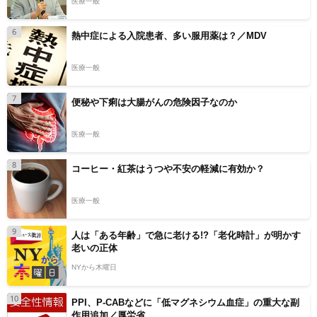
医療一般
6
熱中症による入院患者、多い服用薬は？／MDV
医療一般
7
便秘や下痢は大腸がんの危険因子なのか
医療一般
8
コーヒー・紅茶はうつや不安の軽減に有効か？
医療一般
9
人は「ある年齢」で急に老ける!?「老化時計」が明かす
老いの正体
NYから木曜日
10
PPI、P-CABなどに「低マグネシウム血症」の重大な副
作用追加／厚労省