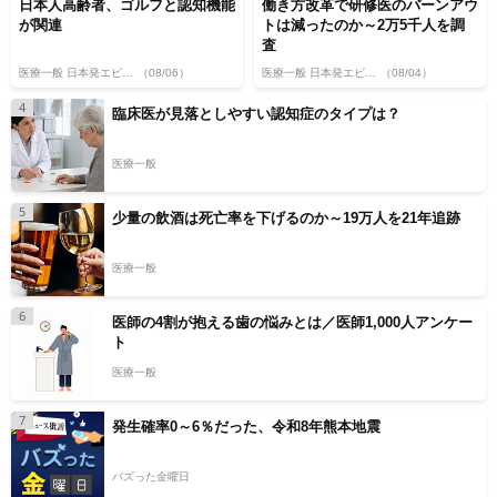
日本人高齢者、ゴルフと認知機能
働き方改革で研修医のバーンアウ
が関連
トは減ったのか～2万5千人を調
査
医療一般 日本発エビデンス
（08/06）
医療一般 日本発エビデンス
（08/04）
4
臨床医が見落としやすい認知症のタイプは？
医療一般
5
少量の飲酒は死亡率を下げるのか～19万人を21年追跡
医療一般
6
医師の4割が抱える歯の悩みとは／医師1,000人アンケー
ト
医療一般
7
発生確率0～6％だった、令和8年熊本地震
バズった金曜日