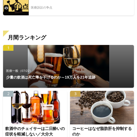
医療訴訟の争点
月間ランキング
1
医療一般
（07/22）
少量の飲酒は死亡率を下げるのか～19万人を21年追跡
2
3
飲酒中のチェイサーは二日酔いの
コーヒーはなぜ脂肪肝を抑制する
症状を軽減しない／大分大
のか