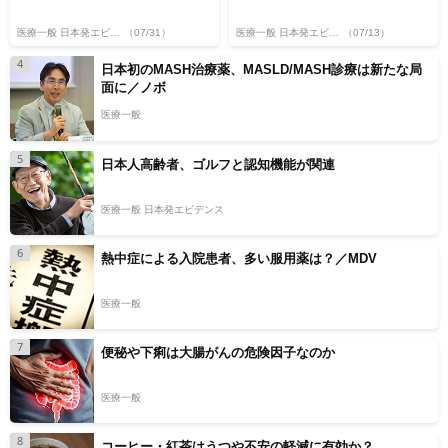
医療一般 日本発エビデンス
（07/31）
医療一般 日本発エビデンス
（07/13）
4
日本初のMASH治療薬、MASLD/MASH診療は新たな局
面に／ノボ
医療一般
5
日本人高齢者、ゴルフと認知機能が関連
医療一般 日本発エビデンス
6
熱中症による入院患者、多い服用薬は？／MDV
医療一般
7
便秘や下痢は大腸がんの危険因子なのか
医療一般
8
コーヒー・紅茶はうつや不安の軽減に有効か？