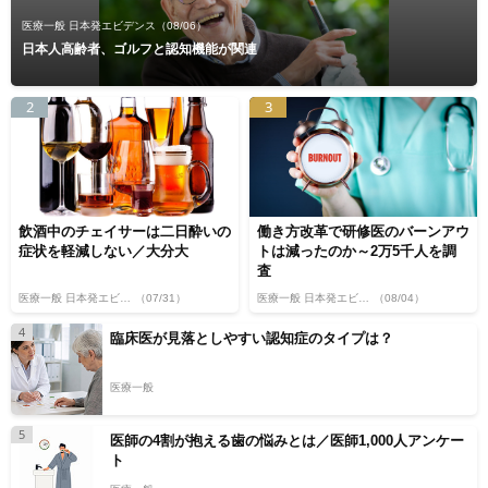
医療一般 日本発エビデンス
（08/06）
日本人高齢者、ゴルフと認知機能が関連
2
3
飲酒中のチェイサーは二日酔いの
働き方改革で研修医のバーンアウ
症状を軽減しない／大分大
トは減ったのか～2万5千人を調
査
医療一般 日本発エビデンス
（07/31）
医療一般 日本発エビデンス
（08/04）
4
臨床医が見落としやすい認知症のタイプは？
医療一般
5
医師の4割が抱える歯の悩みとは／医師1,000人アンケー
ト