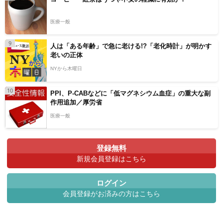
医療一般
9
人は「ある年齢」で急に老ける!?「老化時計」が明かす
老いの正体
NYから木曜日
10
PPI、P-CABなどに「低マグネシウム血症」の重大な副
作用追加／厚労省
医療一般
登録無料
新規会員登録はこちら
ログイン
会員登録がお済みの方はこちら