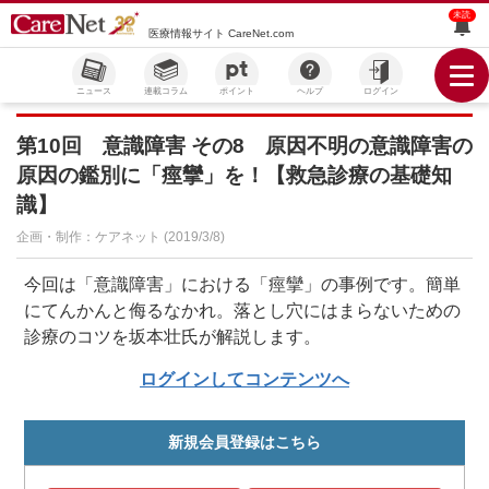
未読
医療情報サイト CareNet.com
ニュース
連載コラム
ポイント
ヘルプ
ログイン
第10回 意識障害 その8 原因不明の意識障害の
原因の鑑別に「痙攣」を！【救急診療の基礎知
識】
企画・制作：ケアネット (2019/3/8)
今回は「意識障害」における「痙攣」の事例です。簡単
にてんかんと侮るなかれ。落とし穴にはまらないための
診療のコツを坂本壮氏が解説します。
ログインしてコンテンツへ
新規会員登録はこちら