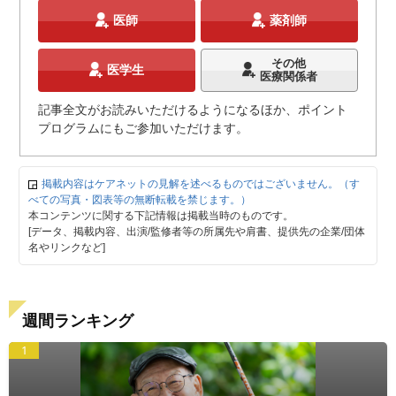
医師
薬剤師
その他
医学生
医療関係者
記事全文がお読みいただけるようになるほか、ポイント
プログラムにもご参加いただけます。
掲載内容はケアネットの見解を述べるものではございません。（す
べての写真・図表等の無断転載を禁じます。）
本コンテンツに関する下記情報は掲載当時のものです。
[データ、掲載内容、出演/監修者等の所属先や肩書、提供先の企業/団体
名やリンクなど]
週間ランキング
1