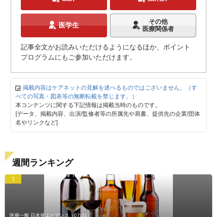
その他
医学生
医療関係者
記事全文がお読みいただけるようになるほか、ポイント
プログラムにもご参加いただけます。
掲載内容はケアネットの見解を述べるものではございません。（す
べての写真・図表等の無断転載を禁じます。）
本コンテンツに関する下記情報は掲載当時のものです。
[データ、掲載内容、出演/監修者等の所属先や肩書、提供先の企業/団体
名やリンクなど]
週間ランキング
1
医療一般 日本発エビデンス
（07/31）