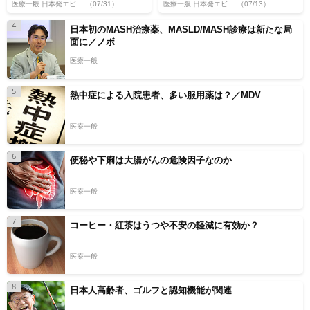
医療一般 日本発エビデンス
（07/31）
医療一般 日本発エビデンス
（07/13）
4
日本初のMASH治療薬、MASLD/MASH診療は新たな局
面に／ノボ
医療一般
5
熱中症による入院患者、多い服用薬は？／MDV
医療一般
6
便秘や下痢は大腸がんの危険因子なのか
医療一般
7
コーヒー・紅茶はうつや不安の軽減に有効か？
医療一般
8
日本人高齢者、ゴルフと認知機能が関連