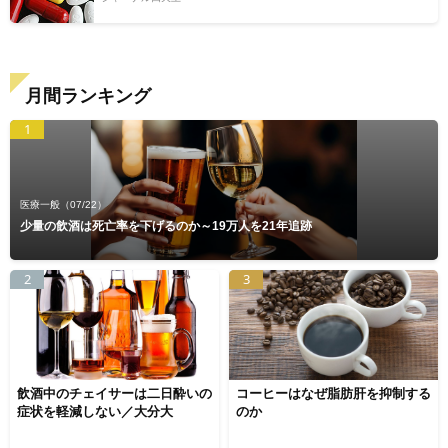
月間ランキング
1
医療一般
（07/22）
少量の飲酒は死亡率を下げるのか～19万人を21年追跡
2
3
飲酒中のチェイサーは二日酔いの
コーヒーはなぜ脂肪肝を抑制する
症状を軽減しない／大分大
のか