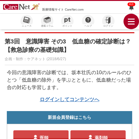
未読
医療情報サイト CareNet.com
ニュース
連載コラム
ポイント
ヘルプ
ログイン
第3回 意識障害 その3 低血糖の確定診断は？
【救急診療の基礎知識】
企画・制作：ケアネット (2018/6/27)
今回の意識障害の診断では、坂本壮氏の10のルールのひ
とつ「低血糖の除外」を学ぶとともに、低血糖だった場
合の対応も学習します。
ログインしてコンテンツへ
新規会員登録はこちら
医師
薬剤師