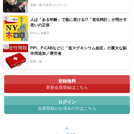
医療一般 日本発エビデンス
9
人は「ある年齢」で急に老ける!?「老化時計」が明かす
老いの正体
NYから木曜日
10
PPI、P-CABなどに「低マグネシウム血症」の重大な副
作用追加／厚労省
医療一般
登録無料
新規会員登録はこちら
ログイン
会員登録がお済みの方はこちら