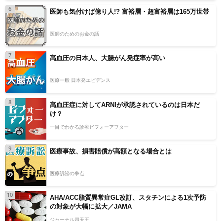
6
医師も気付けば億り人!? 富裕層・超富裕層は165万世帯
医師のためのお金の話
7
高血圧の日本人、大腸がん発症率が高い
医療一般 日本発エビデンス
8
高血圧症に対してARNIが承認されているのは日本だ
け？
一目でわかる診療ビフォーアフター
9
医療事故、損害賠償が高額となる場合とは
医療訴訟の争点
10
AHA/ACC脂質異常症GL改訂、スタチンによる1次予防
の対象が大幅に拡大／JAMA
ジャーナル四天王