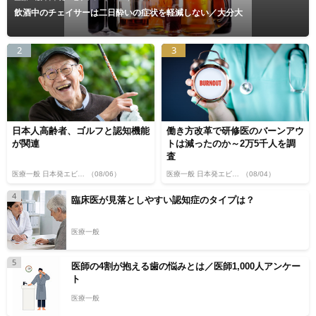
飲酒中のチェイサーは二日酔いの症状を軽減しない／大分大
2
3
日本人高齢者、ゴルフと認知機能
働き方改革で研修医のバーンアウ
が関連
トは減ったのか～2万5千人を調
査
医療一般 日本発エビデンス
（08/06）
医療一般 日本発エビデンス
（08/04）
4
臨床医が見落としやすい認知症のタイプは？
医療一般
5
医師の4割が抱える歯の悩みとは／医師1,000人アンケー
ト
医療一般