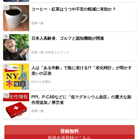
7
コーヒー・紅茶はうつや不安の軽減に有効か？
医療一般
8
日本人高齢者、ゴルフと認知機能が関連
医療一般 日本発エビデンス
9
人は「ある年齢」で急に老ける!?「老化時計」が明かす
老いの正体
NYから木曜日
10
PPI、P-CABなどに「低マグネシウム血症」の重大な副
作用追加／厚労省
医療一般
登録無料
新規会員登録はこちら