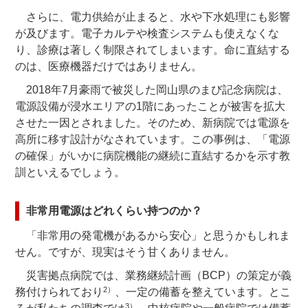
さらに、電力供給が止まると、水や下水処理にも影響
が及びます。電子カルテや検査システムも使えなくな
り、診療は著しく制限されてしまいます。命に直結する
のは、医療機器だけではありません。
2018年7月豪雨で被災した岡山県のまび記念病院は、
電源設備が浸水エリアの1階にあったことが被害を拡大
させた一因とされました。そのため、新病院では電源を
高所に移す設計がなされています。この事例は、「電源
の確保」がいかに病院機能の継続に直結するかを示す教
訓といえるでしょう。
非常用電源はどれくらい持つのか？
「非常用の発電機があるから安心」と思うかもしれま
せん。ですが、現実はそう甘くありません。
災害拠点病院では、業務継続計画（BCP）の策定が義
2）
務付けられており
、一定の備蓄を整えています。とこ
3）