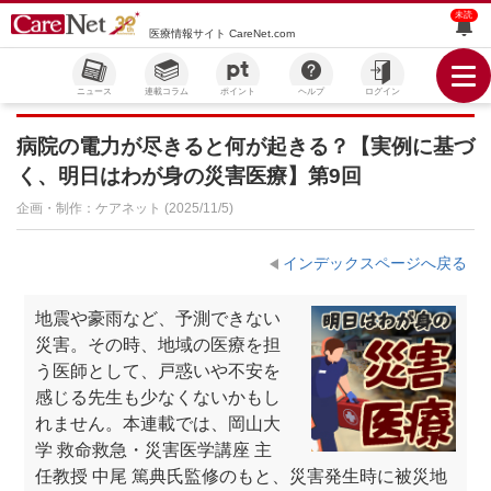
未読
医療情報サイト CareNet.com
ニュース
連載コラム
ポイント
ヘルプ
ログイン
病院の電力が尽きると何が起きる？【実例に基づ
く、明日はわが身の災害医療】第9回
企画・制作：ケアネット (2025/11/5)
インデックスページへ戻る
地震や豪雨など、予測できない
災害。その時、地域の医療を担
う医師として、戸惑いや不安を
感じる先生も少なくないかもし
れません。本連載では、岡山大
学 救命救急・災害医学講座 主
任教授 中尾 篤典氏監修のもと、災害発生時に被災地