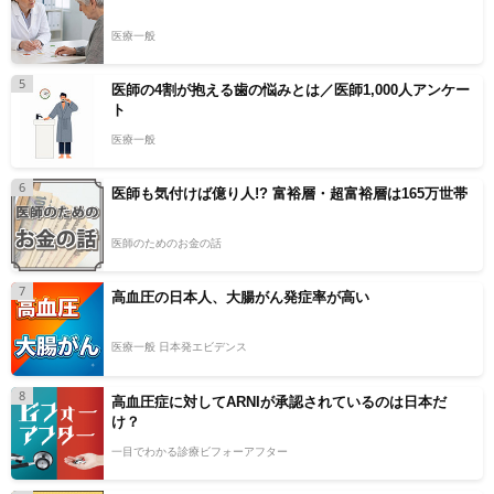
医療一般
5
医師の4割が抱える歯の悩みとは／医師1,000人アンケー
ト
医療一般
6
医師も気付けば億り人!? 富裕層・超富裕層は165万世帯
医師のためのお金の話
7
高血圧の日本人、大腸がん発症率が高い
医療一般 日本発エビデンス
8
高血圧症に対してARNIが承認されているのは日本だ
け？
一目でわかる診療ビフォーアフター