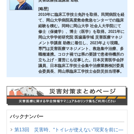
災害医療推進講座 助教
[略歴]
2010年に臨床工学技士免許を取得。民間病院を経
て、岡山大学病院高度救命救急センターでの臨床
経験を積む。同時に岡山大学 社会人大学院にて
修士（保健学）、博士（医学）を取得。2021年に
岡山大学学術研究院 医歯薬学域 災害医療マネジ
メント学講座 助教に着任し、2023年より現職。
専門は災害医療マネジメント、救急集中治療、多
職種連携。コロナ禍では県の要請で患者待機所の
立ち上げ・運営にも従事した。日本災害医学会評
議員、日本臨床工学技士会集中治療業務検討委員
会委員長、岡山県臨床工学技士会防災担当理事。
バックナンバー
第13回 災害時、“トイレが使えない”現実を前に―