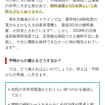
ろが私たちの調査では
、中核病院や一般病院では備蓄
の水準に大きな差があり、
燃料備蓄が1日未満という病
院も少なくありません
。
厚生労働省のガイドラインでは「通常時の6割程度の
電力をまかなえる自家発電機と、最低3日分の燃料備
4）
蓄」が目安とされています
。しかし、2018年の北海
道胆振東部地震では、災害拠点病院でさえ燃料不足に直
面し、十分に機能を維持できなかった例が報告されてい
5）
ます
。
平時からの備えをどうするか？
では、どう備えればよいのでしょうか。答えは「平時
からの準備」に尽きます。
自院の非常用電源がどれくらい持つのかを確認し
ておく
燃料の補給ルートをあらかじめ自治体や業者と相