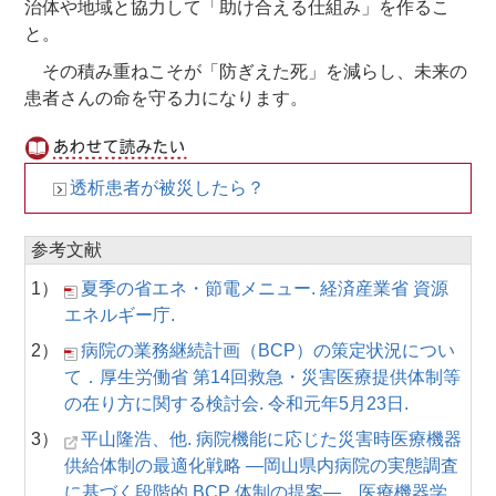
治体や地域と協力して「助け合える仕組み」を作るこ
と。
その積み重ねこそが「防ぎえた死」を減らし、未来の
患者さんの命を守る力になります。
透析患者が被災したら？
参考文献
1）
夏季の省エネ・節電メニュー. 経済産業省 資源
エネルギー庁.
2）
病院の業務継続計画（BCP）の策定状況につい
て．厚生労働省 第14回救急・災害医療提供体制等
の在り方に関する検討会. 令和元年5月23日.
3）
平山隆浩、他. 病院機能に応じた災害時医療機器
供給体制の最適化戦略 ―岡山県内病院の実態調査
に基づく段階的 BCP 体制の提案―．医療機器学.