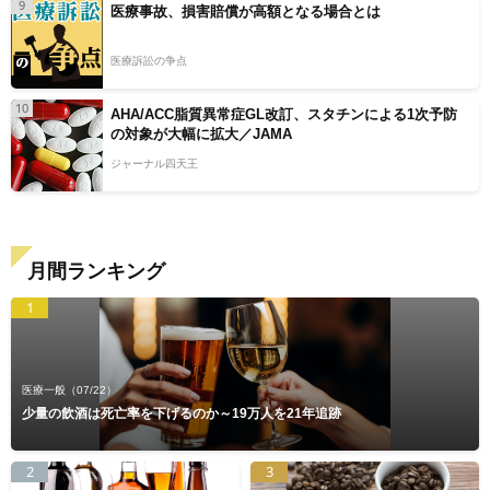
9
医療事故、損害賠償が高額となる場合とは
医療訴訟の争点
10
AHA/ACC脂質異常症GL改訂、スタチンによる1次予防
の対象が大幅に拡大／JAMA
ジャーナル四天王
月間ランキング
1
医療一般
（07/22）
少量の飲酒は死亡率を下げるのか～19万人を21年追跡
2
3