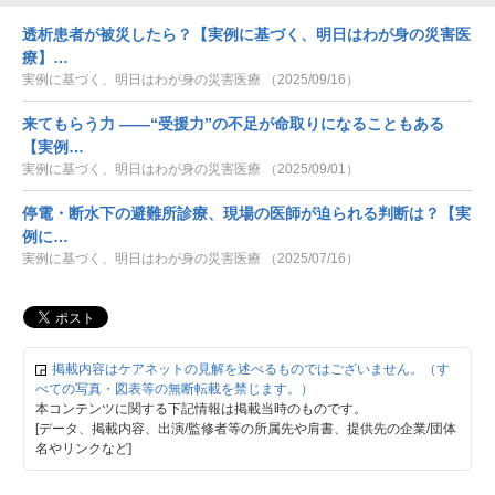
透析患者が被災したら？【実例に基づく、明日はわが身の災害医
療】…
実例に基づく、明日はわが身の災害医療 （2025/09/16）
来てもらう力 ――“受援力”の不足が命取りになることもある
【実例…
実例に基づく、明日はわが身の災害医療 （2025/09/01）
停電・断水下の避難所診療、現場の医師が迫られる判断は？【実
例に…
実例に基づく、明日はわが身の災害医療 （2025/07/16）
掲載内容はケアネットの見解を述べるものではございません。（す
べての写真・図表等の無断転載を禁じます。）
本コンテンツに関する下記情報は掲載当時のものです。
[データ、掲載内容、出演/監修者等の所属先や肩書、提供先の企業/団体
名やリンクなど]