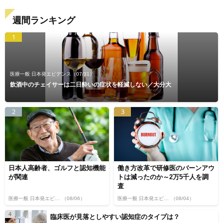
週間ランキング
1
医療一般 日本発エビデンス
（07/31）
飲酒中のチェイサーは二日酔いの症状を軽減しない／大分大
2
3
日本人高齢者、ゴルフと認知機能
働き方改革で研修医のバーンアウ
が関連
トは減ったのか～2万5千人を調
査
医療一般 日本発エビデンス
（08/06）
医療一般 日本発エビデンス
（08/04）
4
臨床医が見落としやすい認知症のタイプは？