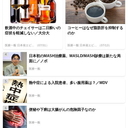
飲酒中のチェイサーは二日酔いの
コーヒーはなぜ脂肪肝を抑制する
症状を軽減しない／大分大
のか
医療一般 日本発エビデンス
（07/31）
医療一般 日本発エビデンス
（07/13）
4
日本初のMASH治療薬、MASLD/MASH診療は新たな局
面に／ノボ
医療一般
5
熱中症による入院患者、多い服用薬は？／MDV
医療一般
6
便秘や下痢は大腸がんの危険因子なのか
医療一般