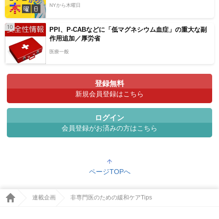
NYから木曜日
10
PPI、P-CABなどに「低マグネシウム血症」の重大な副
作用追加／厚労省
医療一般
登録無料
新規会員登録はこちら
ログイン
会員登録がお済みの方はこちら
ページTOPへ
連載企画
非専門医のための緩和ケアTips