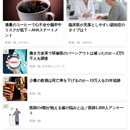
適量のコーヒーで心不全や脳卒中
臨床医が見落としやすい認知症の
リスクが低下～AHAステートメ
タイプは？
ント
医療一般
（07/30）
医療一般
（08/03）
4
働き方改革で研修医のバーンアウトは減ったのか～2万5
千人を調査
医療一般 日本発エビデンス
5
少量の飲酒は死亡率を下げるのか～19万人を21年追跡
医療一般
6
医師の4割が抱える歯の悩みとは／医師1,000人アンケー
ト
医療一般