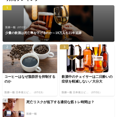
1
医療一般
（07/22）
少量の飲酒は死亡率を下げるのか～19万人を21年追跡
2
3
コーヒーはなぜ脂肪肝を抑制する
飲酒中のチェイサーは二日酔いの
のか
症状を軽減しない／大分大
医療一般 日本発エビデンス
（07/13）
医療一般 日本発エビデンス
（07/31）
4
死亡リスクが低下する適切な筋トレ時間は？
医療一般