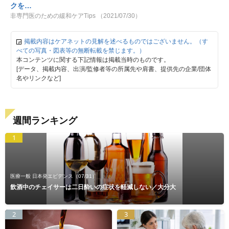
クを…
非専門医のための緩和ケアTips （2021/07/30）
掲載内容はケアネットの見解を述べるものではございません。（す
べての写真・図表等の無断転載を禁じます。）
本コンテンツに関する下記情報は掲載当時のものです。
[データ、掲載内容、出演/監修者等の所属先や肩書、提供先の企業/団体
名やリンクなど]
週間ランキング
1
医療一般 日本発エビデンス
（07/31）
飲酒中のチェイサーは二日酔いの症状を軽減しない／大分大
2
3