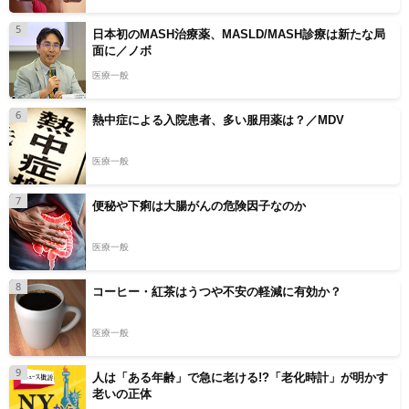
5
日本初のMASH治療薬、MASLD/MASH診療は新たな局
面に／ノボ
医療一般
6
熱中症による入院患者、多い服用薬は？／MDV
医療一般
7
便秘や下痢は大腸がんの危険因子なのか
医療一般
8
コーヒー・紅茶はうつや不安の軽減に有効か？
医療一般
9
人は「ある年齢」で急に老ける!?「老化時計」が明かす
老いの正体