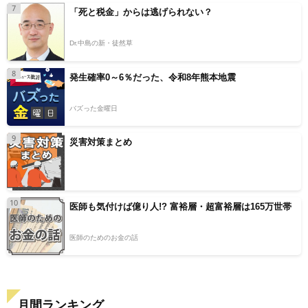
7
「死と税金」からは逃げられない？
Dr.中島の新・徒然草
8
発生確率0～6％だった、令和8年熊本地震
バズった金曜日
9
災害対策まとめ
10
医師も気付けば億り人!? 富裕層・超富裕層は165万世帯
医師のためのお金の話
月間ランキング