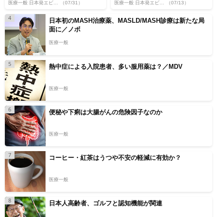
医療一般 日本発エビデンス
（07/31）
医療一般 日本発エビデンス
（07/13）
4
日本初のMASH治療薬、MASLD/MASH診療は新たな局
面に／ノボ
医療一般
5
熱中症による入院患者、多い服用薬は？／MDV
医療一般
6
便秘や下痢は大腸がんの危険因子なのか
医療一般
7
コーヒー・紅茶はうつや不安の軽減に有効か？
医療一般
8
日本人高齢者、ゴルフと認知機能が関連