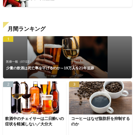
月間ランキング
1
医療一般
（07/22）
少量の飲酒は死亡率を下げるのか～19万人を21年追跡
2
3
飲酒中のチェイサーは二日酔いの
コーヒーはなぜ脂肪肝を抑制する
症状を軽減しない／大分大
のか