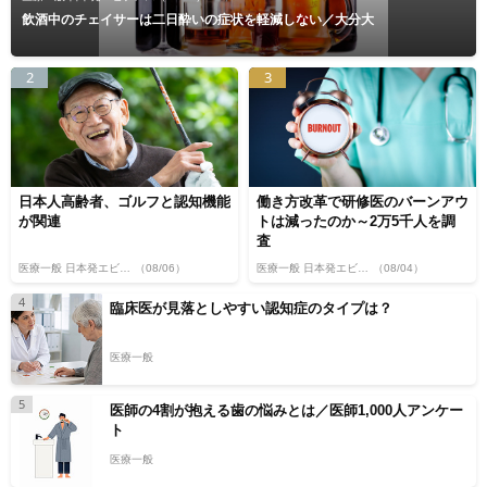
飲酒中のチェイサーは二日酔いの症状を軽減しない／大分大
2
3
日本人高齢者、ゴルフと認知機能
働き方改革で研修医のバーンアウ
が関連
トは減ったのか～2万5千人を調
査
医療一般 日本発エビデンス
（08/06）
医療一般 日本発エビデンス
（08/04）
4
臨床医が見落としやすい認知症のタイプは？
医療一般
5
医師の4割が抱える歯の悩みとは／医師1,000人アンケー
ト
医療一般