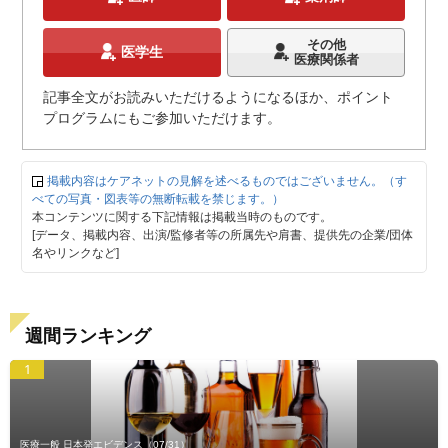
その他
医学生
医療関係者
記事全文がお読みいただけるようになるほか、ポイント
プログラムにもご参加いただけます。
掲載内容はケアネットの見解を述べるものではございません。（す
べての写真・図表等の無断転載を禁じます。）
本コンテンツに関する下記情報は掲載当時のものです。
[データ、掲載内容、出演/監修者等の所属先や肩書、提供先の企業/団体
名やリンクなど]
週間ランキング
1
医療一般 日本発エビデンス
（07/31）