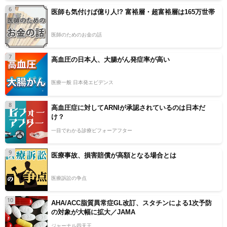
6
医師も気付けば億り人!? 富裕層・超富裕層は165万世帯
医師のためのお金の話
7
高血圧の日本人、大腸がん発症率が高い
医療一般 日本発エビデンス
8
高血圧症に対してARNIが承認されているのは日本だ
け？
一目でわかる診療ビフォーアフター
9
医療事故、損害賠償が高額となる場合とは
医療訴訟の争点
10
AHA/ACC脂質異常症GL改訂、スタチンによる1次予防
の対象が大幅に拡大／JAMA
ジャーナル四天王