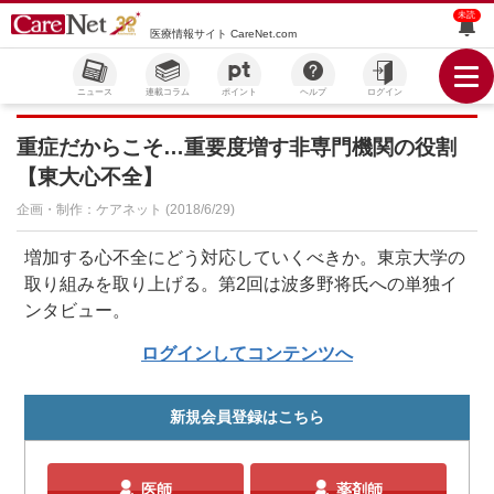
未読
医療情報サイト CareNet.com
ニュース
連載コラム
ポイント
ヘルプ
ログイン
重症だからこそ…重要度増す非専門機関の役割
【東大心不全】
企画・制作：ケアネット (2018/6/29)
増加する心不全にどう対応していくべきか。東京大学の
取り組みを取り上げる。第2回は波多野将氏への単独イ
ンタビュー。
ログインしてコンテンツへ
新規会員登録はこちら
医師
薬剤師