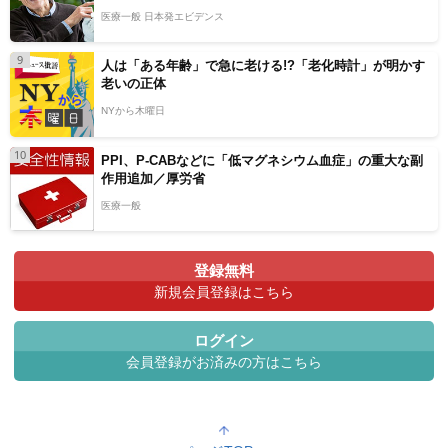
医療一般 日本発エビデンス
9
人は「ある年齢」で急に老ける!?「老化時計」が明かす
老いの正体
NYから木曜日
10
PPI、P-CABなどに「低マグネシウム血症」の重大な副
作用追加／厚労省
医療一般
登録無料
新規会員登録はこちら
ログイン
会員登録がお済みの方はこちら